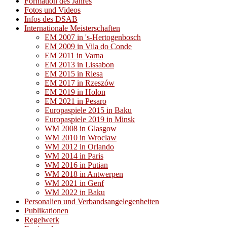
Formation des Jahres
Fotos und Videos
Infos des DSAB
Internationale Meisterschaften
EM 2007 in 's-Hertogenbosch
EM 2009 in Vila do Conde
EM 2011 in Varna
EM 2013 in Lissabon
EM 2015 in Riesa
EM 2017 in Rzeszów
EM 2019 in Holon
EM 2021 in Pesaro
Europaspiele 2015 in Baku
Europaspiele 2019 in Minsk
WM 2008 in Glasgow
WM 2010 in Wroclaw
WM 2012 in Orlando
WM 2014 in Paris
WM 2016 in Putian
WM 2018 in Antwerpen
WM 2021 in Genf
WM 2022 in Baku
Personalien und Verbandsangelegenheiten
Publikationen
Regelwerk