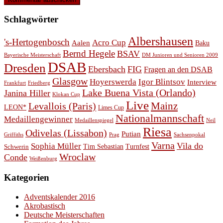
Schlagwörter
Albershausen
's-Hertogenbosch
Acro Cup
Aalen
Baku
Bernd Hegele
BSAV
Bayerische Meisterschaft
DM Junioren und Senioren 2009
DSAB
Dresden
Ebersbach
FIG
Fragen an den DSAB
Glasgow
Hoyerswerda
Igor Blintsov
Interview
Frankfurt
Friedberg
Lake Buena Vista (Orlando)
Janina Hiller
Klokan Cup
Live
Levallois (Paris)
Mainz
LEON*
Limes Cup
Nationalmannschaft
Medaillengewinner
Medaillenspiegel
Neil
Riesa
Odivelas (Lissabon)
Putian
Prag
Griffiths
Sachsenpokal
Varna
Vila do
Sophia Müller
Schwerin
Tim Sebastian
Turnfest
Wroclaw
Conde
Weißenburg
Kategorien
Adventskalender 2016
Akrobastisch
Deutsche Meisterschaften