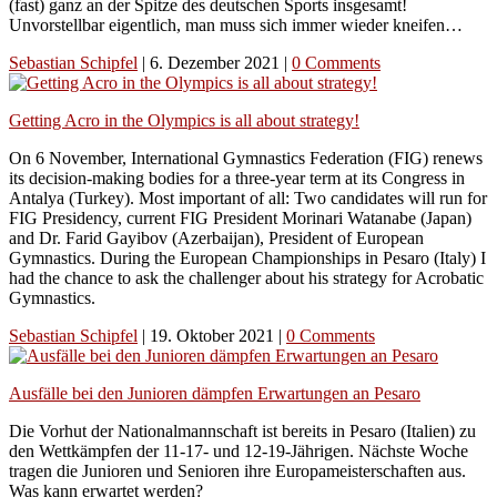
(fast) ganz an der Spitze des deutschen Sports insgesamt!
Unvorstellbar eigentlich, man muss sich immer wieder kneifen…
Sebastian Schipfel
|
6. Dezember 2021
|
0 Comments
Getting Acro in the Olympics is all about strategy!
On 6 November, International Gymnastics Federation (FIG) renews
its decision-making bodies for a three-year term at its Congress in
Antalya (Turkey). Most important of all: Two candidates will run for
FIG Presidency, current FIG President Morinari Watanabe (Japan)
and Dr. Farid Gayibov (Azerbaijan), President of European
Gymnastics. During the European Championships in Pesaro (Italy) I
had the chance to ask the challenger about his strategy for Acrobatic
Gymnastics.
Sebastian Schipfel
|
19. Oktober 2021
|
0 Comments
Ausfälle bei den Junioren dämpfen Erwartungen an Pesaro
Die Vorhut der Nationalmannschaft ist bereits in Pesaro (Italien) zu
den Wettkämpfen der 11-17- und 12-19-Jährigen. Nächste Woche
tragen die Junioren und Senioren ihre Europameisterschaften aus.
Was kann erwartet werden?