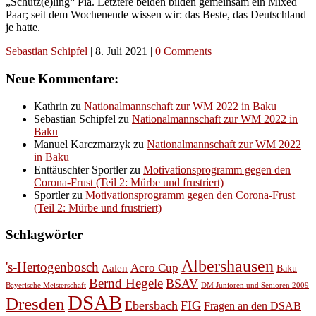
„Schütz(e)ling“ Pia. Letztere beiden bilden gemeinsam ein Mixed
Paar; seit dem Wochenende wissen wir: das Beste, das Deutschland
je hatte.
Sebastian Schipfel
|
8. Juli 2021
|
0 Comments
Neue Kommentare:
Kathrin
zu
Nationalmannschaft zur WM 2022 in Baku
Sebastian Schipfel
zu
Nationalmannschaft zur WM 2022 in
Baku
Manuel Karczmarzyk
zu
Nationalmannschaft zur WM 2022
in Baku
Enttäuschter Sportler
zu
Motivationsprogramm gegen den
Corona-Frust (Teil 2: Mürbe und frustriert)
Sportler
zu
Motivationsprogramm gegen den Corona-Frust
(Teil 2: Mürbe und frustriert)
Schlagwörter
Albershausen
's-Hertogenbosch
Acro Cup
Aalen
Baku
Bernd Hegele
BSAV
Bayerische Meisterschaft
DM Junioren und Senioren 2009
DSAB
Dresden
Ebersbach
FIG
Fragen an den DSAB