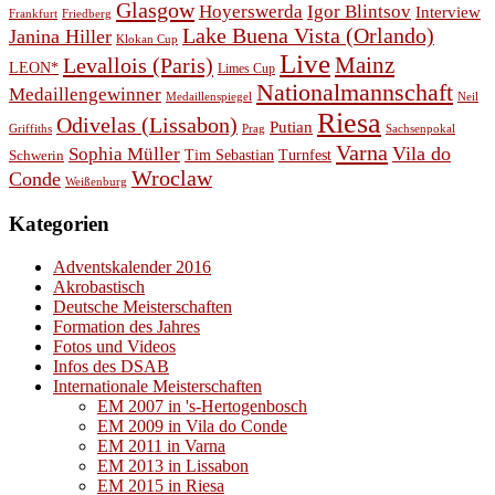
Glasgow
Hoyerswerda
Igor Blintsov
Interview
Frankfurt
Friedberg
Lake Buena Vista (Orlando)
Janina Hiller
Klokan Cup
Live
Levallois (Paris)
Mainz
LEON*
Limes Cup
Nationalmannschaft
Medaillengewinner
Medaillenspiegel
Neil
Riesa
Odivelas (Lissabon)
Putian
Prag
Griffiths
Sachsenpokal
Varna
Vila do
Sophia Müller
Schwerin
Tim Sebastian
Turnfest
Wroclaw
Conde
Weißenburg
Kategorien
Adventskalender 2016
Akrobastisch
Deutsche Meisterschaften
Formation des Jahres
Fotos und Videos
Infos des DSAB
Internationale Meisterschaften
EM 2007 in 's-Hertogenbosch
EM 2009 in Vila do Conde
EM 2011 in Varna
EM 2013 in Lissabon
EM 2015 in Riesa