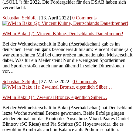
(„SOLL“) für 2022. Die Fördergelder für den DSAB haben sich
vervielfacht.
Sebastian Schipfel
|
13. April 2022
|
0 Comments
WM in Baku (2): Vincent Kühne, Deutschlands Dauerbrenner!
Bei der Weltmeisterschaft in Baku (Aserbaidschan) gab es im
deutschen Team ein ganz besonderes Jubiläum: Vincent Kühne (25)
war zum zehnten Mal bei einer großen internationalen Meisterschaft
dabei. Was für ein Meilenstein! Nur die wenigsten Sportlerinnen
und Sportler stoßen auch nur annähernd in solche Dimensionen
vor…
Sebastian Schipfel
|
27. März 2022
|
0 Comments
WM in Baku (1): Zweimal Bronze, eigentlich Silber…
Bei der Weltmeisterschaft in Baku (Aserbaidschan) hat Deutschland
letzte Woche zweimal Bronze gewonnen. Beide Erfolge gingen
wieder einmal auf das Konto des Ausnahme-Mixed-Paares Daniel
Blintsov (SC Riesa) und Pia Schütze (SC Hoyerswerda), die es
sowohl in Kombi als auch in Balance aufs Podium schafften.