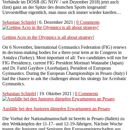
Verbände im DOSB (IG NOV / seit Dezember 2018) jetzt auch
(fast) ganz an der Spitze des deutschen Sports insgesamt!
Unvorstellbar eigentlich, man muss sich immer wieder kneifen…
Sebastian Schipfel
|
6. Dezember 2021
|
0 Comments
Getting Acro in the Olympics is all about strategy!
On 6 November, International Gymnastics Federation (FIG) renews
its decision-making bodies for a three-year term at its Congress in
Antalya (Turkey). Most important of all: Two candidates will run for
FIG Presidency, current FIG President Morinari Watanabe (Japan)
and Dr. Farid Gayibov (Azerbaijan), President of European
Gymnastics. During the European Championships in Pesaro (Italy) I
had the chance to ask the challenger about his strategy for Acrobatic
Gymnastics.
Sebastian Schipfel
|
19. Oktober 2021
|
0 Comments
Ausfälle bei den Junioren dämpfen Erwartungen an Pesaro
Die Vorhut der Nationalmannschaft ist bereits in Pesaro (Italien) zu
den Wettkämpfen der 11-17- und 12-19-Jährigen. Nächste Woche
tragen die Junioren und Senioren ihre Europameisterschaften aus.