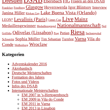
DSAB
Dresden
Ebersbach
FIG
Fragen an den DSAB
Glasgow
Hoyerswerda
Igor Blintsov
Interview
Frankfurt
Friedberg
Lake Buena Vista (Orlando)
Janina Hiller
Klokan Cup
Live
Levallois (Paris)
Mainz
LEON*
Limes Cup
Nationalmannschaft
Medaillengewinner
Medaillenspiegel
Neil
Riesa
Odivelas (Lissabon)
Putian
Prag
Griffiths
Sachsenpokal
Varna
Vila do
Sophia Müller
Schwerin
Tim Sebastian
Turnfest
Wroclaw
Conde
Weißenburg
Kategorien
Adventskalender 2016
Akrobastisch
Deutsche Meisterschaften
Formation des Jahres
Fotos und Videos
Infos des DSAB
Internationale Meisterschaften
EM 2007 in 's-Hertogenbosch
EM 2009 in Vila do Conde
EM 2011 in Varna
EM 2013 in Lissabon