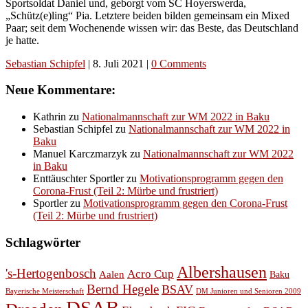
Sportsoldat Daniel und, geborgt vom SC Hoyerswerda,
„Schütz(e)ling“ Pia. Letztere beiden bilden gemeinsam ein Mixed
Paar; seit dem Wochenende wissen wir: das Beste, das Deutschland
je hatte.
Sebastian Schipfel
|
8. Juli 2021
|
0 Comments
Neue Kommentare:
Kathrin
zu
Nationalmannschaft zur WM 2022 in Baku
Sebastian Schipfel
zu
Nationalmannschaft zur WM 2022 in
Baku
Manuel Karczmarzyk
zu
Nationalmannschaft zur WM 2022
in Baku
Enttäuschter Sportler
zu
Motivationsprogramm gegen den
Corona-Frust (Teil 2: Mürbe und frustriert)
Sportler
zu
Motivationsprogramm gegen den Corona-Frust
(Teil 2: Mürbe und frustriert)
Schlagwörter
Albershausen
's-Hertogenbosch
Acro Cup
Aalen
Baku
Bernd Hegele
BSAV
Bayerische Meisterschaft
DM Junioren und Senioren 2009