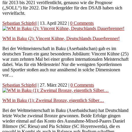
für 2013 bis 2021 veröffentlicht, genauso wie die Prognose
(„SOLL“) für 2022. Die Fördergelder für den DSAB haben sich
vervielfacht.
Sebastian Schipfel
|
13. April 2022
|
0 Comments
WM in Baku (2): Vincent Kühne, Deutschlands Dauerbrenner!
Bei der Weltmeisterschaft in Baku (Aserbaidschan) gab es im
deutschen Team ein ganz besonderes Jubiläum: Vincent Kühne (25)
war zum zehnten Mal bei einer großen internationalen Meisterschaft
dabei. Was für ein Meilenstein! Nur die wenigsten Sportlerinnen
und Sportler stoßen auch nur annähernd in solche Dimensionen
vor…
Sebastian Schipfel
|
27. März 2022
|
0 Comments
WM in Baku (1): Zweimal Bronze, eigentlich Silber…
Bei der Weltmeisterschaft in Baku (Aserbaidschan) hat Deutschland
letzte Woche zweimal Bronze gewonnen. Beide Erfolge gingen
wieder einmal auf das Konto des Ausnahme-Mixed-Paares Daniel
Blintsov (SC Riesa) und Pia Schütze (SC Hoyerswerda), die es
sowohl in Kombi als auch in Balance aufs Podium schafften.