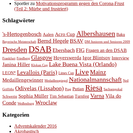
Sportler
zu
Motivationsprogramm gegen den Corona-Frust
(Teil 2: Mürbe und frustriert)
Schlagwörter
Albershausen
's-Hertogenbosch
Acro Cup
Aalen
Baku
Bernd Hegele
BSAV
Bayerische Meisterschaft
DM Junioren und Senioren 2009
DSAB
Dresden
Ebersbach
FIG
Fragen an den DSAB
Glasgow
Hoyerswerda
Igor Blintsov
Interview
Frankfurt
Friedberg
Lake Buena Vista (Orlando)
Janina Hiller
Klokan Cup
Live
Levallois (Paris)
Mainz
LEON*
Limes Cup
Nationalmannschaft
Medaillengewinner
Medaillenspiegel
Neil
Riesa
Odivelas (Lissabon)
Putian
Prag
Griffiths
Sachsenpokal
Varna
Vila do
Sophia Müller
Schwerin
Tim Sebastian
Turnfest
Wroclaw
Conde
Weißenburg
Kategorien
Adventskalender 2016
Akrobastisch