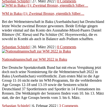
Sebastian Schipfel
|
27. März 2022
|
0 Comments
WM in Baku (1): Zweimal Bronze, eigentlich Silber…
Bei der Weltmeisterschaft in Baku (Aserbaidschan) hat Deutschland
letzte Woche zweimal Bronze gewonnen. Beide Erfolge gingen
wieder einmal auf das Konto des Ausnahme-Mixed-Paares Daniel
Blintsov (SC Riesa) und Pia Schütze (SC Hoyerswerda), die es
sowohl in Kombi als auch in Balance aufs Podium schafften.
Sebastian Schipfel
|
20. März 2022
|
0 Comments
Nationalmannschaft zur WM 2022 in Baku
Der Deutsche Sportakrobatik Bund hat mit etwas Verspätung jetzt
doch noch seine Nominierung für die Weltmeisterschaft 2022 in
Baku (Aserbaidschan) veröffentlicht. Zum ersten Mal ist die Age
Group 11-16 nicht mehr im WM-Programm, für die verbleibenden
Age Groups 12-18 und 13-19 sowie die Senioren schickt
Deutschland 37 Sportlerinnen und Sportler in 14 Formationen ins
Rennen. Die Wettkämpfe der Senioren finden vom 10. bis 13. März
statt, die der Age Groups bereits vom 3. bis 6. März.
Sebastian Schipfel
|
6. Februar 2022
|
3 Comments