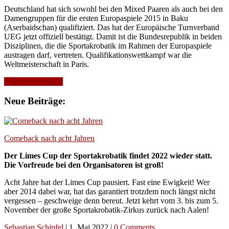
Deutschland hat sich sowohl bei den Mixed Paaren als auch bei den
Damengruppen für die ersten Europaspiele 2015 in Baku
(Aserbaidschan) qualifiziert. Das hat der Europäische Turnverband
UEG jetzt offiziell bestätigt. Damit ist die Bundesrepublik in beiden
Disziplinen, die die Sportakrobatik im Rahmen der Europaspiele
austragen darf, vertreten. Qualifikationswettkampf war die
Weltmeisterschaft in Paris.
Continue Reading
Neue Beiträge:
Comeback nach acht Jahren
Der Limes Cup der Sportakrobatik findet 2022 wieder statt.
Die Vorfreude bei den Organisatoren ist groß!
Acht Jahre hat der Limes Cup pausiert. Fast eine Ewigkeit! Wer
aber 2014 dabei war, hat das garantiert trotzdem noch längst nicht
vergessen – geschweige denn bereut. Jetzt kehrt vom 3. bis zum 5.
November der große Sportakrobatik-Zirkus zurück nach Aalen!
Sebastian Schipfel
|
1. Mai 2022
|
0 Comments