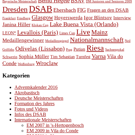
Bernd Hegele
BSAV
Bayerische Meisterschaft
DM Junioren und Senioren 2009
DSAB
Dresden
Ebersbach
FIG
Fragen an den DSAB
Glasgow
Hoyerswerda
Igor Blintsov
Interview
Frankfurt
Friedberg
Lake Buena Vista (Orlando)
Janina Hiller
Klokan Cup
Live
Levallois (Paris)
Mainz
LEON*
Limes Cup
Nationalmannschaft
Medaillengewinner
Medaillenspiegel
Neil
Riesa
Odivelas (Lissabon)
Putian
Prag
Griffiths
Sachsenpokal
Varna
Vila do
Sophia Müller
Schwerin
Tim Sebastian
Turnfest
Wroclaw
Conde
Weißenburg
Kategorien
Adventskalender 2016
Akrobastisch
Deutsche Meisterschaften
Formation des Jahres
Fotos und Videos
Infos des DSAB
Internationale Meisterschaften
EM 2007 in 's-Hertogenbosch
EM 2009 in Vila do Conde