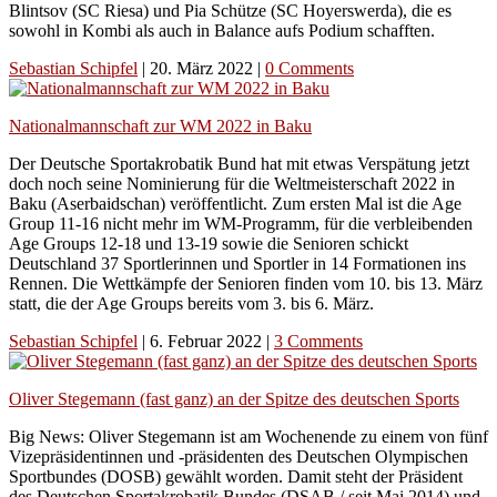
Blintsov (SC Riesa) und Pia Schütze (SC Hoyerswerda), die es
sowohl in Kombi als auch in Balance aufs Podium schafften.
Sebastian Schipfel
|
20. März 2022
|
0 Comments
Nationalmannschaft zur WM 2022 in Baku
Der Deutsche Sportakrobatik Bund hat mit etwas Verspätung jetzt
doch noch seine Nominierung für die Weltmeisterschaft 2022 in
Baku (Aserbaidschan) veröffentlicht. Zum ersten Mal ist die Age
Group 11-16 nicht mehr im WM-Programm, für die verbleibenden
Age Groups 12-18 und 13-19 sowie die Senioren schickt
Deutschland 37 Sportlerinnen und Sportler in 14 Formationen ins
Rennen. Die Wettkämpfe der Senioren finden vom 10. bis 13. März
statt, die der Age Groups bereits vom 3. bis 6. März.
Sebastian Schipfel
|
6. Februar 2022
|
3 Comments
Oliver Stegemann (fast ganz) an der Spitze des deutschen Sports
Big News: Oliver Stegemann ist am Wochenende zu einem von fünf
Vizepräsidentinnen und -präsidenten des Deutschen Olympischen
Sportbundes (DOSB) gewählt worden. Damit steht der Präsident
des Deutschen Sportakrobatik Bundes (DSAB / seit Mai 2014) und