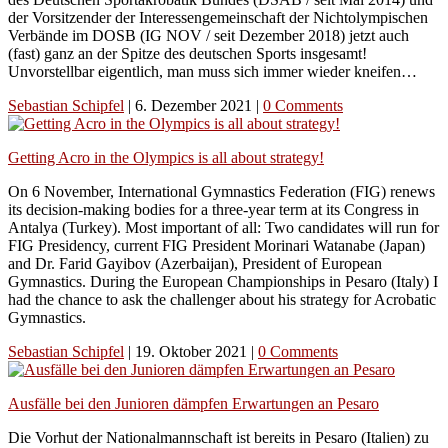
der Vorsitzender der Interessengemeinschaft der Nichtolympischen
Verbände im DOSB (IG NOV / seit Dezember 2018) jetzt auch
(fast) ganz an der Spitze des deutschen Sports insgesamt!
Unvorstellbar eigentlich, man muss sich immer wieder kneifen…
Sebastian Schipfel
|
6. Dezember 2021
|
0 Comments
Getting Acro in the Olympics is all about strategy!
On 6 November, International Gymnastics Federation (FIG) renews
its decision-making bodies for a three-year term at its Congress in
Antalya (Turkey). Most important of all: Two candidates will run for
FIG Presidency, current FIG President Morinari Watanabe (Japan)
and Dr. Farid Gayibov (Azerbaijan), President of European
Gymnastics. During the European Championships in Pesaro (Italy) I
had the chance to ask the challenger about his strategy for Acrobatic
Gymnastics.
Sebastian Schipfel
|
19. Oktober 2021
|
0 Comments
Ausfälle bei den Junioren dämpfen Erwartungen an Pesaro
Die Vorhut der Nationalmannschaft ist bereits in Pesaro (Italien) zu