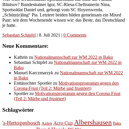
Blintsov? Bundestrainer Igor, SC-Riesa-Cheftrainerin Nina,
Sportsoldat Daniel und, geborgt vom SC Hoyerswerda,
„Schütz(e)ling“ Pia. Letztere beiden bilden gemeinsam ein Mixed
Paar; seit dem Wochenende wissen wir: das Beste, das Deutschland
je hatte.
Sebastian Schipfel
|
8. Juli 2021
|
0 Comments
Neue Kommentare:
Kathrin
zu
Nationalmannschaft zur WM 2022 in Baku
Sebastian Schipfel
zu
Nationalmannschaft zur WM 2022 in
Baku
Manuel Karczmarzyk
zu
Nationalmannschaft zur WM 2022
in Baku
Enttäuschter Sportler
zu
Motivationsprogramm gegen den
Corona-Frust (Teil 2: Mürbe und frustriert)
Sportler
zu
Motivationsprogramm gegen den Corona-Frust
(Teil 2: Mürbe und frustriert)
Schlagwörter
Albershausen
's-Hertogenbosch
Acro Cup
Aalen
Baku