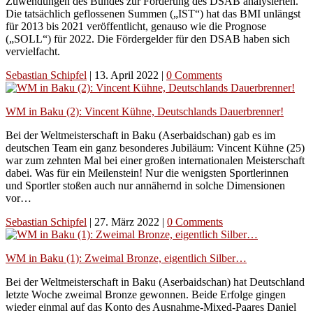
Zuwendungen des Bundes zur Förderung des DSAB analysierten.
Die tatsächlich geflossenen Summen („IST“) hat das BMI unlängst
für 2013 bis 2021 veröffentlicht, genauso wie die Prognose
(„SOLL“) für 2022. Die Fördergelder für den DSAB haben sich
vervielfacht.
Sebastian Schipfel
|
13. April 2022
|
0 Comments
WM in Baku (2): Vincent Kühne, Deutschlands Dauerbrenner!
Bei der Weltmeisterschaft in Baku (Aserbaidschan) gab es im
deutschen Team ein ganz besonderes Jubiläum: Vincent Kühne (25)
war zum zehnten Mal bei einer großen internationalen Meisterschaft
dabei. Was für ein Meilenstein! Nur die wenigsten Sportlerinnen
und Sportler stoßen auch nur annähernd in solche Dimensionen
vor…
Sebastian Schipfel
|
27. März 2022
|
0 Comments
WM in Baku (1): Zweimal Bronze, eigentlich Silber…
Bei der Weltmeisterschaft in Baku (Aserbaidschan) hat Deutschland
letzte Woche zweimal Bronze gewonnen. Beide Erfolge gingen
wieder einmal auf das Konto des Ausnahme-Mixed-Paares Daniel