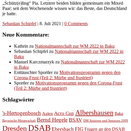
„Schütz(e)ling“ Pia. Letztere beiden bilden gemeinsam ein Mixed
Paar; seit dem Wochenende wissen wir: das Beste, das Deutschland
je hatte.
Sebastian Schipfel
|
8. Juli 2021
|
0 Comments
Neue Kommentare:
Kathrin
zu
Nationalmannschaft zur WM 2022 in Baku
Sebastian Schipfel
zu
Nationalmannschaft zur WM 2022 in
Baku
Manuel Karczmarzyk
zu
Nationalmannschaft zur WM 2022
in Baku
Enttäuschter Sportler
zu
Motivationsprogramm gegen den
Corona-Frust (Teil 2: Mürbe und frustriert)
Sportler
zu
Motivationsprogramm gegen den Corona-Frust
(Teil 2: Mürbe und frustriert)
Schlagwörter
Albershausen
's-Hertogenbosch
Acro Cup
Aalen
Baku
Bernd Hegele
BSAV
Bayerische Meisterschaft
DM Junioren und Senioren 2009
DSAB
Dresden
Ebersbach
FIG
Fragen an den DSAB