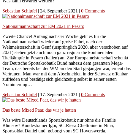
Was kann erwartet werden?
Sebastian Schipfel
|
24. September 2021
|
0 Comments
Nationalmannschaft zur EM 2021 in Pesaro
Zweite Chance! Anfang nächster Woche geht es für die
Nationalmannschaft wieder auf große Fahrt, nach der
Weltmeisterschaft in Genf (ursprünglich 2020, aber verschoben auf
2021) stehen jetzt auch noch ganz regulär die kontinentalen
Titelkämpfe in Pesaro (Italien) an. Zur Europameisterschaft schenkt
der Deutsche Sportakrobatik Bund nahezu dem gesamten Mega-
Team, das bereits bei der WM an den Start gegangen war, erneut das
Vertrauen. Man war mit dem Abschneiden in der Schweiz offenbar
zufrieden und bestätigt sich gleichzeitig selbst in seiner ersten
Nominierung…
Sebastian Schipfel
|
17. September 2021
|
0 Comments
Das beste Mixed Paar, das wir je hatten
Was wäre Deutschlands Sportakrobatik nur ohne die Familie
Blintsov? Bundestrainer Igor, SC-Riesa-Cheftrainerin Nina,
Sportsoldat Daniel und, geborgt vom SC Hoyerswerda,