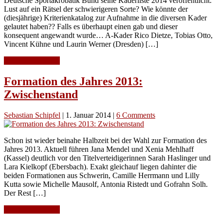
Deutsche Sportakrobatik Bund seine Kaderliste 2014 veröffentlicht.
Lust auf ein Rätsel der schwierigeren Sorte? Wie könnte der
(diesjährige) Kriterienkatalog zur Aufnahme in die diversen Kader
gelautet haben?? Falls es überhaupt einen gab und dieser
konsequent angewandt wurde… A-Kader Rico Dietze, Tobias Otto,
Vincent Kühne und Laurin Werner (Dresden) […]
Continue Reading
Formation des Jahres 2013:
Zwischenstand
Sebastian Schipfel
|
1. Januar 2014
|
6 Comments
Schon ist wieder beinahe Halbzeit bei der Wahl zur Formation des
Jahres 2013. Aktuell führen Jana Mendel und Xenia Mehlhaff
(Kassel) deutlich vor den Titelverteidigerinnen Sarah Haslinger und
Lara Kielkopf (Ebersbach). Exakt gleichauf liegen dahinter die
beiden Formationen aus Schwerin, Camille Herrmann und Lilly
Kutta sowie Michelle Mausolf, Antonia Ristedt und Gofrahn Solh.
Der Rest […]
Continue Reading