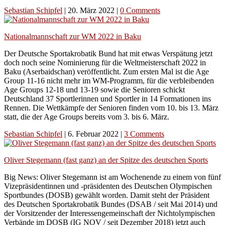
Sebastian Schipfel
|
20. März 2022
|
0 Comments
Nationalmannschaft zur WM 2022 in Baku
Der Deutsche Sportakrobatik Bund hat mit etwas Verspätung jetzt
doch noch seine Nominierung für die Weltmeisterschaft 2022 in
Baku (Aserbaidschan) veröffentlicht. Zum ersten Mal ist die Age
Group 11-16 nicht mehr im WM-Programm, für die verbleibenden
Age Groups 12-18 und 13-19 sowie die Senioren schickt
Deutschland 37 Sportlerinnen und Sportler in 14 Formationen ins
Rennen. Die Wettkämpfe der Senioren finden vom 10. bis 13. März
statt, die der Age Groups bereits vom 3. bis 6. März.
Sebastian Schipfel
|
6. Februar 2022
|
3 Comments
Oliver Stegemann (fast ganz) an der Spitze des deutschen Sports
Big News: Oliver Stegemann ist am Wochenende zu einem von fünf
Vizepräsidentinnen und -präsidenten des Deutschen Olympischen
Sportbundes (DOSB) gewählt worden. Damit steht der Präsident
des Deutschen Sportakrobatik Bundes (DSAB / seit Mai 2014) und
der Vorsitzender der Interessengemeinschaft der Nichtolympischen
Verbände im DOSB (IG NOV / seit Dezember 2018) jetzt auch