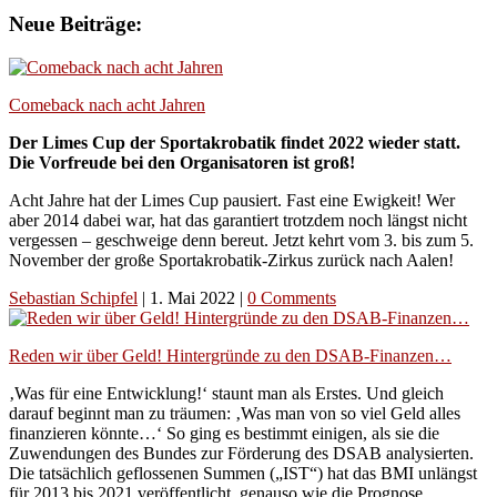
Neue Beiträge:
Comeback nach acht Jahren
Der Limes Cup der Sportakrobatik findet 2022 wieder statt.
Die Vorfreude bei den Organisatoren ist groß!
Acht Jahre hat der Limes Cup pausiert. Fast eine Ewigkeit! Wer
aber 2014 dabei war, hat das garantiert trotzdem noch längst nicht
vergessen – geschweige denn bereut. Jetzt kehrt vom 3. bis zum 5.
November der große Sportakrobatik-Zirkus zurück nach Aalen!
Sebastian Schipfel
|
1. Mai 2022
|
0 Comments
Reden wir über Geld! Hintergründe zu den DSAB-Finanzen…
‚Was für eine Entwicklung!‘ staunt man als Erstes. Und gleich
darauf beginnt man zu träumen: ‚Was man von so viel Geld alles
finanzieren könnte…‘ So ging es bestimmt einigen, als sie die
Zuwendungen des Bundes zur Förderung des DSAB analysierten.
Die tatsächlich geflossenen Summen („IST“) hat das BMI unlängst
für 2013 bis 2021 veröffentlicht, genauso wie die Prognose