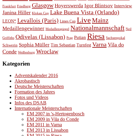
Glasgow
Hoyerswerda
Igor Blintsov
Interview
Frankfurt
Friedberg
Lake Buena Vista (Orlando)
Janina Hiller
Klokan Cup
Live
Levallois (Paris)
Mainz
LEON*
Limes Cup
Nationalmannschaft
Medaillengewinner
Medaillenspiegel
Neil
Riesa
Odivelas (Lissabon)
Putian
Prag
Griffiths
Sachsenpokal
Varna
Vila do
Sophia Müller
Schwerin
Tim Sebastian
Turnfest
Wroclaw
Conde
Weißenburg
Kategorien
Adventskalender 2016
Akrobastisch
Deutsche Meisterschaften
Formation des Jahres
Fotos und Videos
Infos des DSAB
Internationale Meisterschaften
EM 2007 in 's-Hertogenbosch
EM 2009 in Vila do Conde
EM 2011 in Varna
EM 2013 in Lissabon
EM 2015 in Riesa