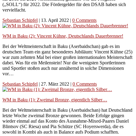
(„SOLL“) für 2022. Die Fördergelder für den DSAB haben sich
vervielfacht.
Sebastian Schipfel
|
13. April 2022
|
0 Comments
WM in Baku (2): Vincent Kühne, Deutschlands Dauerbrenner!
Bei der Weltmeisterschaft in Baku (Aserbaidschan) gab es im
deutschen Team ein ganz besonderes Jubiläum: Vincent Kühne (25)
war zum zehnten Mal bei einer großen internationalen Meisterschaft
dabei. Was für ein Meilenstein! Nur die wenigsten Sportlerinnen
und Sportler stoßen auch nur annähernd in solche Dimensionen
vor…
Sebastian Schipfel
|
27. März 2022
|
0 Comments
WM in Baku (1): Zweimal Bronze, eigentlich Silber…
Bei der Weltmeisterschaft in Baku (Aserbaidschan) hat Deutschland
letzte Woche zweimal Bronze gewonnen. Beide Erfolge gingen
wieder einmal auf das Konto des Ausnahme-Mixed-Paares Daniel
Blintsov (SC Riesa) und Pia Schütze (SC Hoyerswerda), die es
sowohl in Kombi als auch in Balance aufs Podium schafften.