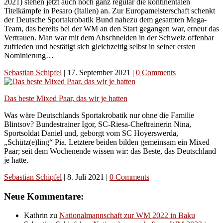
2021) stehen jetzt auch noch ganz regulär die kontinentalen
Titelkämpfe in Pesaro (Italien) an. Zur Europameisterschaft schenkt
der Deutsche Sportakrobatik Bund nahezu dem gesamten Mega-
Team, das bereits bei der WM an den Start gegangen war, erneut das
Vertrauen. Man war mit dem Abschneiden in der Schweiz offenbar
zufrieden und bestätigt sich gleichzeitig selbst in seiner ersten
Nominierung…
Sebastian Schipfel
|
17. September 2021
|
0 Comments
Das beste Mixed Paar, das wir je hatten
Was wäre Deutschlands Sportakrobatik nur ohne die Familie
Blintsov? Bundestrainer Igor, SC-Riesa-Cheftrainerin Nina,
Sportsoldat Daniel und, geborgt vom SC Hoyerswerda,
„Schütz(e)ling“ Pia. Letztere beiden bilden gemeinsam ein Mixed
Paar; seit dem Wochenende wissen wir: das Beste, das Deutschland
je hatte.
Sebastian Schipfel
|
8. Juli 2021
|
0 Comments
Neue Kommentare:
Kathrin
zu
Nationalmannschaft zur WM 2022 in Baku