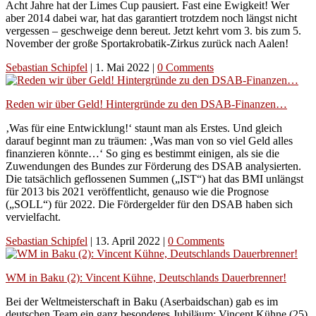
Acht Jahre hat der Limes Cup pausiert. Fast eine Ewigkeit! Wer
aber 2014 dabei war, hat das garantiert trotzdem noch längst nicht
vergessen – geschweige denn bereut. Jetzt kehrt vom 3. bis zum 5.
November der große Sportakrobatik-Zirkus zurück nach Aalen!
Sebastian Schipfel
|
1. Mai 2022
|
0 Comments
Reden wir über Geld! Hintergründe zu den DSAB-Finanzen…
‚Was für eine Entwicklung!‘ staunt man als Erstes. Und gleich
darauf beginnt man zu träumen: ‚Was man von so viel Geld alles
finanzieren könnte…‘ So ging es bestimmt einigen, als sie die
Zuwendungen des Bundes zur Förderung des DSAB analysierten.
Die tatsächlich geflossenen Summen („IST“) hat das BMI unlängst
für 2013 bis 2021 veröffentlicht, genauso wie die Prognose
(„SOLL“) für 2022. Die Fördergelder für den DSAB haben sich
vervielfacht.
Sebastian Schipfel
|
13. April 2022
|
0 Comments
WM in Baku (2): Vincent Kühne, Deutschlands Dauerbrenner!
Bei der Weltmeisterschaft in Baku (Aserbaidschan) gab es im
deutschen Team ein ganz besonderes Jubiläum: Vincent Kühne (25)