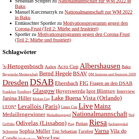
Sebastian Schipfel
zu
Nationalmannschaft zur WM 2022 in
Baku
Manuel Karczmarzyk
zu
Nationalmannschaft zur WM 2022
in Baku
Enttäuschter Sportler
zu
Motivationsprogramm gegen den
Corona-Frust (Teil 2: Mürbe und frustriert)
Sportler
zu
Motivationsprogramm gegen den Corona-Frust
(Teil 2: Mürbe und frustriert)
Schlagwörter
Albershausen
's-Hertogenbosch
Acro Cup
Aalen
Baku
Bernd Hegele
BSAV
Bayerische Meisterschaft
DM Junioren und Senioren 2009
DSAB
Dresden
Ebersbach
FIG
Fragen an den DSAB
Glasgow
Hoyerswerda
Igor Blintsov
Interview
Frankfurt
Friedberg
Lake Buena Vista (Orlando)
Janina Hiller
Klokan Cup
Live
Levallois (Paris)
Mainz
LEON*
Limes Cup
Nationalmannschaft
Medaillengewinner
Medaillenspiegel
Neil
Riesa
Odivelas (Lissabon)
Putian
Prag
Griffiths
Sachsenpokal
Varna
Vila do
Sophia Müller
Schwerin
Tim Sebastian
Turnfest
Wroclaw
Conde
Weißenburg