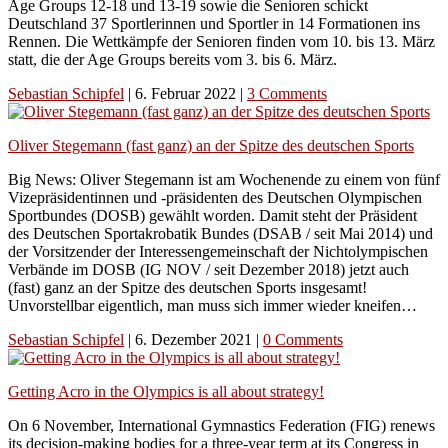
Age Groups 12-18 und 13-19 sowie die Senioren schickt
Deutschland 37 Sportlerinnen und Sportler in 14 Formationen ins
Rennen. Die Wettkämpfe der Senioren finden vom 10. bis 13. März
statt, die der Age Groups bereits vom 3. bis 6. März.
Sebastian Schipfel
|
6. Februar 2022
|
3 Comments
Oliver Stegemann (fast ganz) an der Spitze des deutschen Sports
Big News: Oliver Stegemann ist am Wochenende zu einem von fünf
Vizepräsidentinnen und -präsidenten des Deutschen Olympischen
Sportbundes (DOSB) gewählt worden. Damit steht der Präsident
des Deutschen Sportakrobatik Bundes (DSAB / seit Mai 2014) und
der Vorsitzender der Interessengemeinschaft der Nichtolympischen
Verbände im DOSB (IG NOV / seit Dezember 2018) jetzt auch
(fast) ganz an der Spitze des deutschen Sports insgesamt!
Unvorstellbar eigentlich, man muss sich immer wieder kneifen…
Sebastian Schipfel
|
6. Dezember 2021
|
0 Comments
Getting Acro in the Olympics is all about strategy!
On 6 November, International Gymnastics Federation (FIG) renews
its decision-making bodies for a three-year term at its Congress in