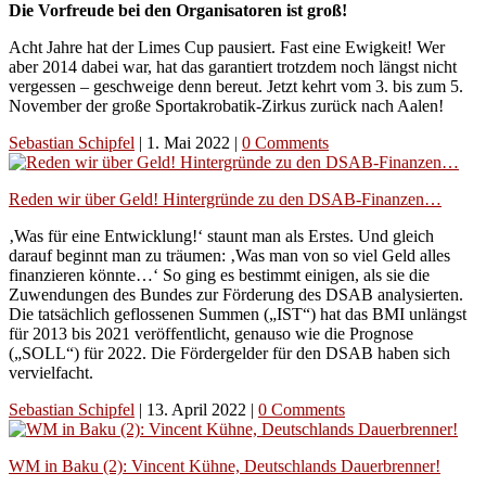
Die Vorfreude bei den Organisatoren ist groß!
Acht Jahre hat der Limes Cup pausiert. Fast eine Ewigkeit! Wer
aber 2014 dabei war, hat das garantiert trotzdem noch längst nicht
vergessen – geschweige denn bereut. Jetzt kehrt vom 3. bis zum 5.
November der große Sportakrobatik-Zirkus zurück nach Aalen!
Sebastian Schipfel
|
1. Mai 2022
|
0 Comments
Reden wir über Geld! Hintergründe zu den DSAB-Finanzen…
‚Was für eine Entwicklung!‘ staunt man als Erstes. Und gleich
darauf beginnt man zu träumen: ‚Was man von so viel Geld alles
finanzieren könnte…‘ So ging es bestimmt einigen, als sie die
Zuwendungen des Bundes zur Förderung des DSAB analysierten.
Die tatsächlich geflossenen Summen („IST“) hat das BMI unlängst
für 2013 bis 2021 veröffentlicht, genauso wie die Prognose
(„SOLL“) für 2022. Die Fördergelder für den DSAB haben sich
vervielfacht.
Sebastian Schipfel
|
13. April 2022
|
0 Comments
WM in Baku (2): Vincent Kühne, Deutschlands Dauerbrenner!