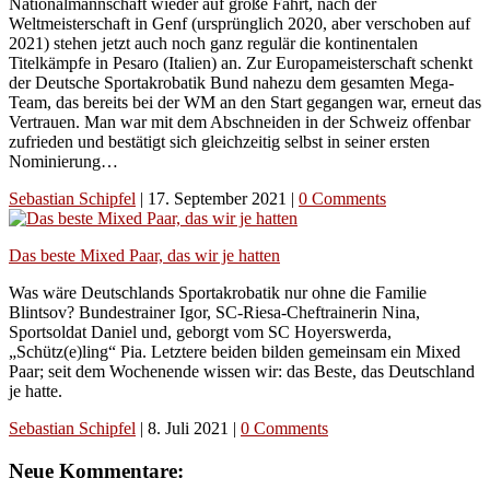
Nationalmannschaft wieder auf große Fahrt, nach der
Weltmeisterschaft in Genf (ursprünglich 2020, aber verschoben auf
2021) stehen jetzt auch noch ganz regulär die kontinentalen
Titelkämpfe in Pesaro (Italien) an. Zur Europameisterschaft schenkt
der Deutsche Sportakrobatik Bund nahezu dem gesamten Mega-
Team, das bereits bei der WM an den Start gegangen war, erneut das
Vertrauen. Man war mit dem Abschneiden in der Schweiz offenbar
zufrieden und bestätigt sich gleichzeitig selbst in seiner ersten
Nominierung…
Sebastian Schipfel
|
17. September 2021
|
0 Comments
Das beste Mixed Paar, das wir je hatten
Was wäre Deutschlands Sportakrobatik nur ohne die Familie
Blintsov? Bundestrainer Igor, SC-Riesa-Cheftrainerin Nina,
Sportsoldat Daniel und, geborgt vom SC Hoyerswerda,
„Schütz(e)ling“ Pia. Letztere beiden bilden gemeinsam ein Mixed
Paar; seit dem Wochenende wissen wir: das Beste, das Deutschland
je hatte.
Sebastian Schipfel
|
8. Juli 2021
|
0 Comments
Neue Kommentare: