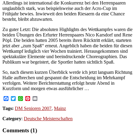
Allerdings ist international die Konkurrenz bei den Herrenpaaren
unglaublich stark, was beispielsweise auch der Acro-Cup im
Frühjahr bewies. Inwieweit den beiden Riesaern da eine Chance
besteht, bleibt abzuwarten.
Zu guter Letzt: Die absoluten Highlights des Wettkampfes waren die
beiden Übungen des Erfurter Herrenpaares Nico Karsdorf und Rene
Pöpl. Die beiden hatten 2005 bereits ihren Rücktritt erklärt, starteten
jetzt aber „zum Spaß“ erneut. Angeblich haben die beiden für diesen
Wettkampf lediglich vier Wochen trainiert. Herausgekommen sind
spektakuläre Elemente und beeindruckende Choreographien. Das
Publikum war begeistert, die Sportler hatten sichtlich Spaß.
So, nach diesem kurzen Überblick werde ich jetzt langsam Richtung
Halle aufbrechen und gespannt die Entscheidung im Mehrkampf
verfolgen. Weitere Berichterstattung erfolgt heute Abend in
Kurzform und morgen etwas ausführlicher …
Facebook
Twitter
WhatsApp
Pinterest
Email
Tags:
DM Senioren 2007
,
Mainz
Category
:
Deutsche Meisterschaften
Comments (1)