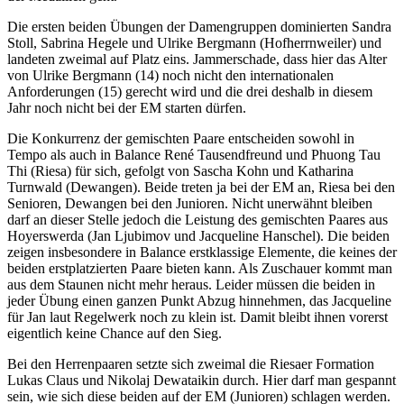
Die ersten beiden Übungen der Damengruppen dominierten Sandra
Stoll, Sabrina Hegele und Ulrike Bergmann (Hofherrnweiler) und
landeten zweimal auf Platz eins. Jammerschade, dass hier das Alter
von Ulrike Bergmann (14) noch nicht den internationalen
Anforderungen (15) gerecht wird und die drei deshalb in diesem
Jahr noch nicht bei der EM starten dürfen.
Die Konkurrenz der gemischten Paare entscheiden sowohl in
Tempo als auch in Balance René Tausendfreund und Phuong Tau
Thi (Riesa) für sich, gefolgt von Sascha Kohn und Katharina
Turnwald (Dewangen). Beide treten ja bei der EM an, Riesa bei den
Senioren, Dewangen bei den Junioren. Nicht unerwähnt bleiben
darf an dieser Stelle jedoch die Leistung des gemischten Paares aus
Hoyerswerda (Jan Ljubimov und Jacqueline Hanschel). Die beiden
zeigen insbesondere in Balance erstklassige Elemente, die keines der
beiden erstplatzierten Paare bieten kann. Als Zuschauer kommt man
aus dem Staunen nicht mehr heraus. Leider müssen die beiden in
jeder Übung einen ganzen Punkt Abzug hinnehmen, das Jacqueline
für Jan laut Regelwerk noch zu klein ist. Damit bleibt ihnen vorerst
eigentlich keine Chance auf den Sieg.
Bei den Herrenpaaren setzte sich zweimal die Riesaer Formation
Lukas Claus und Nikolaj Dewataikin durch. Hier darf man gespannt
sein, wie sich diese beiden auf der EM (Junioren) schlagen werden.