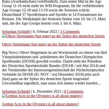
Baku (Aserbaidschan) veröffentlicht. Zum ersten Mal ist die Age
Group 11-16 nicht mehr im WM-Programm, für die verbleibenden
Age Groups 12-18 und 13-19 sowie die Senioren schickt
Deutschland 37 Sportlerinnen und Sportler in 14 Formationen ins
Rennen. Die Wettkämpfe der Senioren finden vom 10. bis 13. März
statt, die der Age Groups bereits vom 3. bis 6. März.
Sebastian Schipfel
|
6. Februar 2022
|
3 Comments
Oliver Stegemann (fast ganz) an der Spitze des deutschen Sports
Big News: Oliver Stegemann ist am Wochenende zu einem von fünf
Vizepräsidentinnen und -präsidenten des Deutschen Olympischen
Sportbundes (DOSB) gewählt worden. Damit steht der Präsident
des Deutschen Sportakrobatik Bundes (DSAB / seit Mai 2014) und
der Vorsitzender der Interessengemeinschaft der Nichtolympischen
Verbände im DOSB (IG NOV / seit Dezember 2018) jetzt auch
(fast) ganz an der Spitze des deutschen Sports insgesamt!
Unvorstellbar eigentlich, man muss sich immer wieder kneifen…
Sebastian Schipfel
|
6. Dezember 2021
|
0 Comments
Getting Acro in the Olympics is all about strategy!