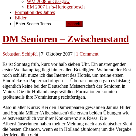
WM 2008 in Glasgow
EM 2007 in ’s-Hertogenbosch
Formation des Jahres
Bilder
DM Senioren – Zwischenstand
Sebastian Schipfel
|
7. Oktober 2007
|
1 Comment
Es ist Sonntag früh, kurz vor halb sieben Uhr. Ein anstrengender
erster Wettkampftag liegt hinter allen Beteiligten. Während der Rest
noch schläft, nutze ich das Internet des Hotels, um meine ersten
Eindrücke zu Papier zu bringen … Überraschungen gab es bislang
eigentlich keine bei der Deutschen Meisterschaft der Senioren in
Mainz. Die für Holland ausgewählten Formationen konnten
größtenteils ihre Nominierung rechtfertigen.
Also in aller Kürze: Bei den Damenpaaren gewannen Janina Hiller
und Sophia Müller (Albershausen) die ersten beiden Übungen wie
selbstverständlich vor ihrer Konkurrenz aus Riesa. Die
Albershäuserinnen haben meiner Meinung nach aus deutscher Sicht
die besten Chancen, wenn es in Holland (Junioren) um die Vergabe
der Medaillen geht.