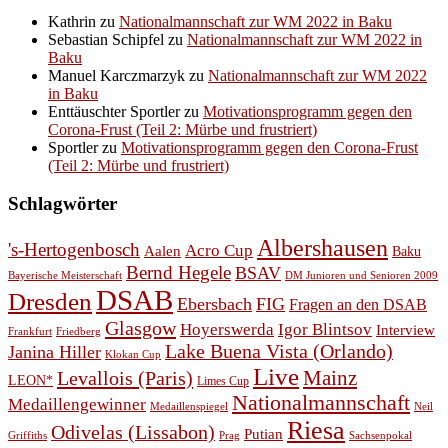
Kathrin
zu
Nationalmannschaft zur WM 2022 in Baku
Sebastian Schipfel
zu
Nationalmannschaft zur WM 2022 in
Baku
Manuel Karczmarzyk
zu
Nationalmannschaft zur WM 2022
in Baku
Enttäuschter Sportler
zu
Motivationsprogramm gegen den
Corona-Frust (Teil 2: Mürbe und frustriert)
Sportler
zu
Motivationsprogramm gegen den Corona-Frust
(Teil 2: Mürbe und frustriert)
Schlagwörter
Albershausen
's-Hertogenbosch
Acro Cup
Aalen
Baku
Bernd Hegele
BSAV
Bayerische Meisterschaft
DM Junioren und Senioren 2009
DSAB
Dresden
Ebersbach
FIG
Fragen an den DSAB
Glasgow
Hoyerswerda
Igor Blintsov
Interview
Frankfurt
Friedberg
Lake Buena Vista (Orlando)
Janina Hiller
Klokan Cup
Live
Levallois (Paris)
Mainz
LEON*
Limes Cup
Nationalmannschaft
Medaillengewinner
Medaillenspiegel
Neil
Riesa
Odivelas (Lissabon)
Putian
Prag
Griffiths
Sachsenpokal