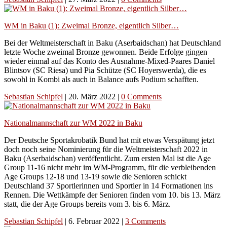
WM in Baku (1): Zweimal Bronze, eigentlich Silber…
Bei der Weltmeisterschaft in Baku (Aserbaidschan) hat Deutschland
letzte Woche zweimal Bronze gewonnen. Beide Erfolge gingen
wieder einmal auf das Konto des Ausnahme-Mixed-Paares Daniel
Blintsov (SC Riesa) und Pia Schütze (SC Hoyerswerda), die es
sowohl in Kombi als auch in Balance aufs Podium schafften.
Sebastian Schipfel
|
20. März 2022
|
0 Comments
Nationalmannschaft zur WM 2022 in Baku
Der Deutsche Sportakrobatik Bund hat mit etwas Verspätung jetzt
doch noch seine Nominierung für die Weltmeisterschaft 2022 in
Baku (Aserbaidschan) veröffentlicht. Zum ersten Mal ist die Age
Group 11-16 nicht mehr im WM-Programm, für die verbleibenden
Age Groups 12-18 und 13-19 sowie die Senioren schickt
Deutschland 37 Sportlerinnen und Sportler in 14 Formationen ins
Rennen. Die Wettkämpfe der Senioren finden vom 10. bis 13. März
statt, die der Age Groups bereits vom 3. bis 6. März.
Sebastian Schipfel
|
6. Februar 2022
|
3 Comments