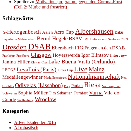
Sportler
zu
Motivationsprogramm gegen den Corona-Frust
(Teil 2: Mürbe und frustriert)
Schlagwörter
Albershausen
's-Hertogenbosch
Acro Cup
Aalen
Baku
Bernd Hegele
BSAV
Bayerische Meisterschaft
DM Junioren und Senioren 2009
DSAB
Dresden
Ebersbach
FIG
Fragen an den DSAB
Glasgow
Hoyerswerda
Igor Blintsov
Interview
Frankfurt
Friedberg
Lake Buena Vista (Orlando)
Janina Hiller
Klokan Cup
Live
Levallois (Paris)
Mainz
LEON*
Limes Cup
Nationalmannschaft
Medaillengewinner
Medaillenspiegel
Neil
Riesa
Odivelas (Lissabon)
Putian
Prag
Griffiths
Sachsenpokal
Varna
Vila do
Sophia Müller
Schwerin
Tim Sebastian
Turnfest
Wroclaw
Conde
Weißenburg
Kategorien
Adventskalender 2016
Akrobastisch