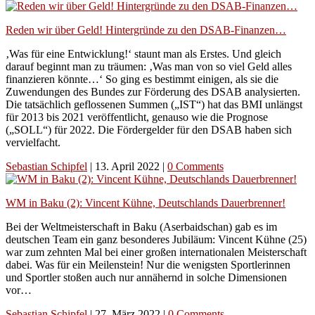
Reden wir über Geld! Hintergründe zu den DSAB-Finanzen…
‚Was für eine Entwicklung!‘ staunt man als Erstes. Und gleich
darauf beginnt man zu träumen: ‚Was man von so viel Geld alles
finanzieren könnte…‘ So ging es bestimmt einigen, als sie die
Zuwendungen des Bundes zur Förderung des DSAB analysierten.
Die tatsächlich geflossenen Summen („IST“) hat das BMI unlängst
für 2013 bis 2021 veröffentlicht, genauso wie die Prognose
(„SOLL“) für 2022. Die Fördergelder für den DSAB haben sich
vervielfacht.
Sebastian Schipfel
|
13. April 2022
|
0 Comments
WM in Baku (2): Vincent Kühne, Deutschlands Dauerbrenner!
Bei der Weltmeisterschaft in Baku (Aserbaidschan) gab es im
deutschen Team ein ganz besonderes Jubiläum: Vincent Kühne (25)
war zum zehnten Mal bei einer großen internationalen Meisterschaft
dabei. Was für ein Meilenstein! Nur die wenigsten Sportlerinnen
und Sportler stoßen auch nur annähernd in solche Dimensionen
vor…
Sebastian Schipfel
|
27. März 2022
|
0 Comments