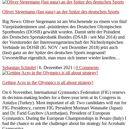
Oliver Stegemann (fast ganz) an der Spitze des deutschen Sports
Big News: Oliver Stegemann ist am Wochenende zu einem von fünf
Vizepräsidentinnen und -präsidenten des Deutschen Olympischen
Sportbundes (DOSB) gewählt worden. Damit steht der Präsident
des Deutschen Sportakrobatik Bundes (DSAB / seit Mai 2014) und
der Vorsitzender der Interessengemeinschaft der Nichtolympischen
Verbände im DOSB (IG NOV / seit Dezember 2018) jetzt auch
(fast) ganz an der Spitze des deutschen Sports insgesamt!
Unvorstellbar eigentlich, man muss sich immer wieder kneifen…
Sebastian Schipfel
|
6. Dezember 2021
|
0 Comments
Getting Acro in the Olympics is all about strategy!
On 6 November, International Gymnastics Federation (FIG) renews
its decision-making bodies for a three-year term at its Congress in
Antalya (Turkey). Most important of all: Two candidates will run for
FIG Presidency, current FIG President Morinari Watanabe (Japan)
and Dr. Farid Gayibov (Azerbaijan), President of European
Gymnastics. During the European Championships in Pesaro (Italy) I
had the chance to ask the challenger about his strategy for Acrobatic
Gymnastics.