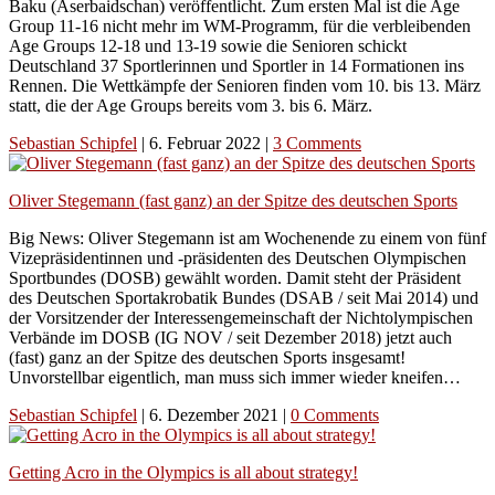
Baku (Aserbaidschan) veröffentlicht. Zum ersten Mal ist die Age
Group 11-16 nicht mehr im WM-Programm, für die verbleibenden
Age Groups 12-18 und 13-19 sowie die Senioren schickt
Deutschland 37 Sportlerinnen und Sportler in 14 Formationen ins
Rennen. Die Wettkämpfe der Senioren finden vom 10. bis 13. März
statt, die der Age Groups bereits vom 3. bis 6. März.
Sebastian Schipfel
|
6. Februar 2022
|
3 Comments
Oliver Stegemann (fast ganz) an der Spitze des deutschen Sports
Big News: Oliver Stegemann ist am Wochenende zu einem von fünf
Vizepräsidentinnen und -präsidenten des Deutschen Olympischen
Sportbundes (DOSB) gewählt worden. Damit steht der Präsident
des Deutschen Sportakrobatik Bundes (DSAB / seit Mai 2014) und
der Vorsitzender der Interessengemeinschaft der Nichtolympischen
Verbände im DOSB (IG NOV / seit Dezember 2018) jetzt auch
(fast) ganz an der Spitze des deutschen Sports insgesamt!
Unvorstellbar eigentlich, man muss sich immer wieder kneifen…
Sebastian Schipfel
|
6. Dezember 2021
|
0 Comments
Getting Acro in the Olympics is all about strategy!