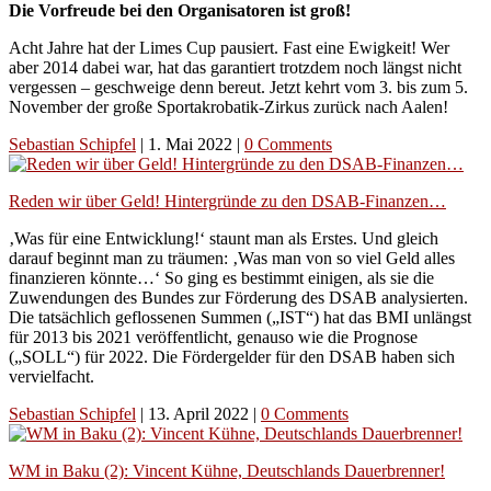
Die Vorfreude bei den Organisatoren ist groß!
Acht Jahre hat der Limes Cup pausiert. Fast eine Ewigkeit! Wer
aber 2014 dabei war, hat das garantiert trotzdem noch längst nicht
vergessen – geschweige denn bereut. Jetzt kehrt vom 3. bis zum 5.
November der große Sportakrobatik-Zirkus zurück nach Aalen!
Sebastian Schipfel
|
1. Mai 2022
|
0 Comments
Reden wir über Geld! Hintergründe zu den DSAB-Finanzen…
‚Was für eine Entwicklung!‘ staunt man als Erstes. Und gleich
darauf beginnt man zu träumen: ‚Was man von so viel Geld alles
finanzieren könnte…‘ So ging es bestimmt einigen, als sie die
Zuwendungen des Bundes zur Förderung des DSAB analysierten.
Die tatsächlich geflossenen Summen („IST“) hat das BMI unlängst
für 2013 bis 2021 veröffentlicht, genauso wie die Prognose
(„SOLL“) für 2022. Die Fördergelder für den DSAB haben sich
vervielfacht.
Sebastian Schipfel
|
13. April 2022
|
0 Comments
WM in Baku (2): Vincent Kühne, Deutschlands Dauerbrenner!