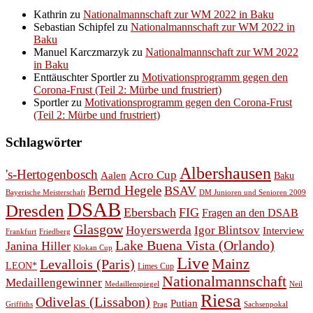
Kathrin
zu
Nationalmannschaft zur WM 2022 in Baku
Sebastian Schipfel
zu
Nationalmannschaft zur WM 2022 in
Baku
Manuel Karczmarzyk
zu
Nationalmannschaft zur WM 2022
in Baku
Enttäuschter Sportler
zu
Motivationsprogramm gegen den
Corona-Frust (Teil 2: Mürbe und frustriert)
Sportler
zu
Motivationsprogramm gegen den Corona-Frust
(Teil 2: Mürbe und frustriert)
Schlagwörter
Albershausen
's-Hertogenbosch
Acro Cup
Aalen
Baku
Bernd Hegele
BSAV
Bayerische Meisterschaft
DM Junioren und Senioren 2009
DSAB
Dresden
Ebersbach
FIG
Fragen an den DSAB
Glasgow
Hoyerswerda
Igor Blintsov
Interview
Frankfurt
Friedberg
Lake Buena Vista (Orlando)
Janina Hiller
Klokan Cup
Live
Levallois (Paris)
Mainz
LEON*
Limes Cup
Nationalmannschaft
Medaillengewinner
Medaillenspiegel
Neil
Riesa
Odivelas (Lissabon)
Putian
Prag
Griffiths
Sachsenpokal