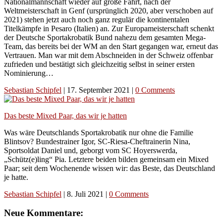
Nationalmannschaft wieder auf große Fahrt, nach der
Weltmeisterschaft in Genf (ursprünglich 2020, aber verschoben auf
2021) stehen jetzt auch noch ganz regulär die kontinentalen
Titelkämpfe in Pesaro (Italien) an. Zur Europameisterschaft schenkt
der Deutsche Sportakrobatik Bund nahezu dem gesamten Mega-
Team, das bereits bei der WM an den Start gegangen war, erneut das
Vertrauen. Man war mit dem Abschneiden in der Schweiz offenbar
zufrieden und bestätigt sich gleichzeitig selbst in seiner ersten
Nominierung…
Sebastian Schipfel
|
17. September 2021
|
0 Comments
Das beste Mixed Paar, das wir je hatten
Was wäre Deutschlands Sportakrobatik nur ohne die Familie
Blintsov? Bundestrainer Igor, SC-Riesa-Cheftrainerin Nina,
Sportsoldat Daniel und, geborgt vom SC Hoyerswerda,
„Schütz(e)ling“ Pia. Letztere beiden bilden gemeinsam ein Mixed
Paar; seit dem Wochenende wissen wir: das Beste, das Deutschland
je hatte.
Sebastian Schipfel
|
8. Juli 2021
|
0 Comments
Neue Kommentare: