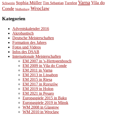
Varna
Vila do
Sophia Müller
Schwerin
Tim Sebastian
Turnfest
Wroclaw
Conde
Weißenburg
Kategorien
Adventskalender 2016
Akrobastisch
Deutsche Meisterschaften
Formation des Jahres
Fotos und Videos
Infos des DSAB
Internationale Meisterschaften
EM 2007 in 's-Hertogenbosch
EM 2009 in Vila do Conde
EM 2011 in Varna
EM 2013 in Lissabon
EM 2015 in Riesa
EM 2017 in Rzeszów
EM 2019 in Holon
EM 2021 in Pesaro
Europaspiele 2015 in Baku
Europaspiele 2019 in Minsk
WM 2008 in Glasgow
WM 2010 in Wroclaw