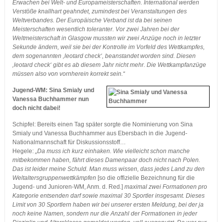
Erwachen bei Welt- und Europameisterschaften. International werden
Verstöße knallhart geahndet, zumindest bei Veranstaltungen des
Weltverbandes. Der Europäische Verband ist da bei seinen
Meisterschaften wesentlich toleranter. Vor zwei Jahren bei der
Weltmeisterschaft in Glasgow mussten wir zwei Anzüge noch in letzter
Sekunde ändern, weil sie bei der Kontrolle im Vorfeld des Wettkampfes,
dem sogenannten ‚leotard check‘, beanstandet worden sind. Diesen
‚leotard check‘ gibt es ab diesem Jahr nicht mehr. Die Wettkampfanzüge
müssen also von vornherein korrekt sein.“
Jugend-WM: Sina Smialy und
Vanessa Buchhammer nun
doch nicht dabei!
Schipfel: Bereits einen Tag später sorgte die Nominierung von Sina
Smialy und Vanessa Buchhammer aus Ebersbach in die Jugend-
Nationalmannschaft für Diskussionsstoff…
Hegele:
„Da muss ich kurz einhaken. Wie vielleicht schon manche
mitbekommen haben, fährt dieses Damenpaar doch nicht nach Polen.
Das ist leider meine Schuld. Man muss wissen, dass jedes Land zu den
Weltaltersgruppenwettkämpfen
[so die offizielle Bezeichnung für die
Jugend- und Junioren-WM, Anm. d. Red.]
maximal zwei Formationen pro
Kategorie entsenden darf sowie maximal 30 Sportler insgesamt. Dieses
Limit von 30 Sportlern haben wir bei unserer ersten Meldung, bei der ja
noch keine Namen, sondern nur die Anzahl der Formationen in jeder