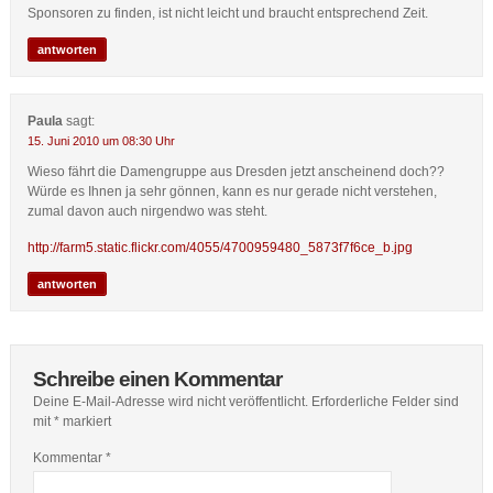
Sponsoren zu finden, ist nicht leicht und braucht entsprechend Zeit.
antworten
Paula
sagt:
15. Juni 2010 um 08:30 Uhr
Wieso fährt die Damengruppe aus Dresden jetzt anscheinend doch??
Würde es Ihnen ja sehr gönnen, kann es nur gerade nicht verstehen,
zumal davon auch nirgendwo was steht.
http://farm5.static.flickr.com/4055/4700959480_5873f7f6ce_b.jpg
antworten
Schreibe einen Kommentar
Deine E-Mail-Adresse wird nicht veröffentlicht.
Erforderliche Felder sind
mit
*
markiert
Kommentar
*