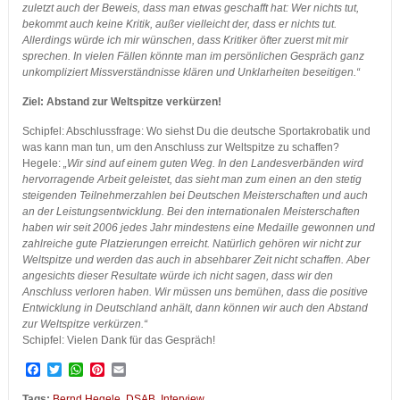
zuletzt auch der Beweis, dass man etwas geschafft hat: Wer nichts tut,
bekommt auch keine Kritik, außer vielleicht der, dass er nichts tut.
Allerdings würde ich mir wünschen, dass Kritiker öfter zuerst mit mir
sprechen. In vielen Fällen könnte man im persönlichen Gespräch ganz
unkompliziert Missverständnisse klären und Unklarheiten beseitigen.“
Ziel: Abstand zur Weltspitze verkürzen!
Schipfel: Abschlussfrage: Wo siehst Du die deutsche Sportakrobatik und
was kann man tun, um den Anschluss zur Weltspitze zu schaffen?
Hegele:
„Wir sind auf einem guten Weg. In den Landesverbänden wird
hervorragende Arbeit geleistet, das sieht man zum einen an den stetig
steigenden Teilnehmerzahlen bei Deutschen Meisterschaften und auch
an der Leistungsentwicklung. Bei den internationalen Meisterschaften
haben wir seit 2006 jedes Jahr mindestens eine Medaille gewonnen und
zahlreiche gute Platzierungen erreicht. Natürlich gehören wir nicht zur
Weltspitze und werden das auch in absehbarer Zeit nicht schaffen. Aber
angesichts dieser Resultate würde ich nicht sagen, dass wir den
Anschluss verloren haben. Wir müssen uns bemühen, dass die positive
Entwicklung in Deutschland anhält, dann können wir auch den Abstand
zur Weltspitze verkürzen.“
Schipfel: Vielen Dank für das Gespräch!
Facebook
Twitter
WhatsApp
Pinterest
Email
Tags:
Bernd Hegele
,
DSAB
,
Interview