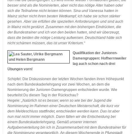
nun mal die Bedingungen. Es wird immer wieder Formationen geben, die
besser sind als die Nominierten, aber nicht das nötige Alter haben oder
sich die Teilnahme nicht leisten können. Sina und Vanessa hatten in
Mainz sicher nicht ihren besten Wettkampf, ich habe sie schon stärker
gesehen. Aber sie erfüllen die speziellen Anforderungen und sind auch
in Mainz nicht gestürzt. Zusammen mit den bisherigen Eindrücken, die
der Bundestrainer und ich von den beiden hatten, sind wir überzeugt,
dass die beiden die nötige Leistung aufweisen. Deutschland hätte sich
nicht schämen müssen, das ist unser Kriterium.“
Qualifikation der Junioren-
Damengruppen: Hofherrnweiler
lag auch schon nach drei
Übungen vorn!
Schipfel: Die Diskussionen der letzten Wochen fanden ihren Höhepunkt
nach dem Bundeskaderlehrgang vor zwei Wochen, an dem die
Nominierung der Junioren-Damengruppen entschieden wurde. Wie
beurteilst Du diesen Tag in der Rückschau?
Hegele:
„Natürlich ist es besser, wenn so wie bei der Jugend die
Nominierung im Rahmen einer Deutschen Meisterschaft, die kurz vor
dem Meldeschluss stattfindet, entschieden werden kann. Das ist aber
nun mal nicht immer möglich. Dann fällen wir die Entscheidung bei
einem Bundeskaderlehrgang. Gemäß unserer internen
Aufgabenverteilung bin ich in Zusammenarbeit mit dem Bundestrainer für
die Nominierung verantwortlich. An diesem Wochenende in Pfungstadt