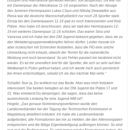
Disziplin und Altersklasse gemeldet werden, voll ausgenutzt. Da war nur
ein Damenpaar der Altersklasse 11-16 vorgesehen. Nach der Absage
des Junioren-Herrenpaares Lukas Claus und Nikolaj Dewataikin aus
Riesa war die deutsche Mannschaft plötzlich nur noch 28 Sportler stark.
Einzig bei den Damenpaaren 11-16 gab es noch Interessenten und freie
Plätze. Also habe ich beschlossen, dass wir statt des Herrenpaares 12-
19 ein weiteres Damenpaar 11-16 schicken. Das waren Sina und
Vanessa und ich habe bei den DM Jugend bekannt gegeben, dass sie zu
den Weltaltersgruppenwettkämpfen fahren dürfen. Leider musste ich
aber inzwischen mit Schrecken feststellen, dass die FIG eine solche
Ummeldung nicht erlaubt, obwohl der Termin für die namentliche
Meldung erst noch bevorstand. So ein Fehler passiert mir bestimmt nicht
wieder. Es tut mir unendlich leid für die Sportler, die sich so sehr auf den
Wettkampf in Polen gefreut haben, und ich werde mich auch persönlich
bei ihnen entschuldigen, sobald ich sie das nächste Mal sehe.“
Schipfel: Nun ja, Du wolltest nur das Beste. Aber was mich trotzdem
interessiert: Die beiden belegten an der DM Jugend die Plätze 17 und
22. Was erwiderst Du denjenigen, die sagen, dass das keine
ausreichende Leistung für eine Jugend-WM ist?
Hegele:
„Das genaue Nominierungsverfahren wurde den
Landesverbänden bei der Tagung der Technischen Kommission in
Magdeburg detailliert erläutert. Ich habe die Landesverbände
aufgefordert, alle Formationen bei mir zu melden, die den Altersvorgaben
entsprechen und die fällige Eigenbeteiligung aufbringen können. So sind