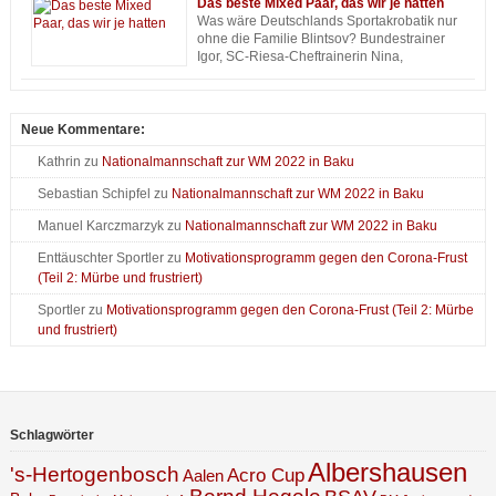
Das beste Mixed Paar, das wir je hatten
auch noch ganz regulär die kontinentalen Titelkämpfe in Pesaro (Italien)
Was wäre Deutschlands Sportakrobatik nur
an. Zur Europameisterschaft schenkt der Deutsche Sportakrobatik Bund
ohne die Familie Blintsov? Bundestrainer
nahezu dem gesamten Mega-Team, das bereits bei der WM an den
Igor, SC-Riesa-Cheftrainerin Nina,
Start gegangen war, erneut das Vertrauen. Man war mit dem
Sportsoldat Daniel und, geborgt vom SC
Abschneiden in der Schweiz offenbar zufrieden und bestätigt sich
Hoyerswerda, „Schütz(e)ling“ Pia. Letztere beiden bilden gemeinsam
gleichzeitig selbst in seiner ersten Nominierung…
ein Mixed Paar; seit dem Wochenende wissen wir: das Beste, das
Deutschland je hatte.
Neue Kommentare:
Kathrin
zu
Nationalmannschaft zur WM 2022 in Baku
Sebastian Schipfel
zu
Nationalmannschaft zur WM 2022 in Baku
Manuel Karczmarzyk
zu
Nationalmannschaft zur WM 2022 in Baku
Enttäuschter Sportler
zu
Motivationsprogramm gegen den Corona-Frust
(Teil 2: Mürbe und frustriert)
Sportler
zu
Motivationsprogramm gegen den Corona-Frust (Teil 2: Mürbe
und frustriert)
Schlagwörter
Albershausen
's-Hertogenbosch
Acro Cup
Aalen