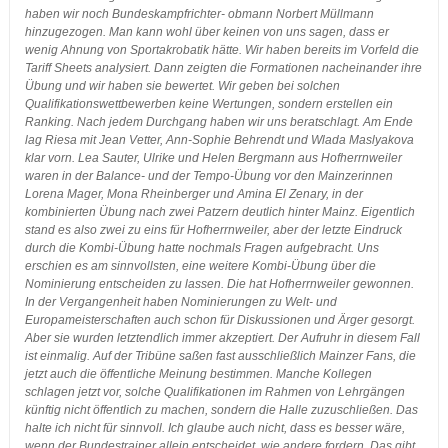
haben wir noch Bundeskampfrichter- obmann Norbert Müllmann
hinzugezogen. Man kann wohl über keinen von uns sagen, dass er
wenig Ahnung von Sportakrobatik hätte. Wir haben bereits im Vorfeld die
Tariff Sheets analysiert. Dann zeigten die Formationen nacheinander ihre
Übung und wir haben sie bewertet. Wir geben bei solchen
Qualifikationswettbewerben keine Wertungen, sondern erstellen ein
Ranking. Nach jedem Durchgang haben wir uns beratschlagt. Am Ende
lag Riesa mit Jean Vetter, Ann-Sophie Behrendt und Wlada Maslyakova
klar vorn. Lea Sauter, Ulrike und Helen Bergmann aus Hofherrnweiler
waren in der Balance- und der Tempo-Übung vor den Mainzerinnen
Lorena Mager, Mona Rheinberger und Amina El Zenary, in der
kombinierten Übung nach zwei Patzern deutlich hinter Mainz. Eigentlich
stand es also zwei zu eins für Hofherrnweiler, aber der letzte Eindruck
durch die Kombi-Übung hatte nochmals Fragen aufgebracht. Uns
erschien es am sinnvollsten, eine weitere Kombi-Übung über die
Nominierung entscheiden zu lassen. Die hat Hofherrnweiler gewonnen.
In der Vergangenheit haben Nominierungen zu Welt- und
Europameisterschaften auch schon für Diskussionen und Ärger gesorgt.
Aber sie wurden letztendlich immer akzeptiert. Der Aufruhr in diesem Fall
ist einmalig. Auf der Tribüne saßen fast ausschließlich Mainzer Fans, die
jetzt auch die öffentliche Meinung bestimmen. Manche Kollegen
schlagen jetzt vor, solche Qualifikationen im Rahmen von Lehrgängen
künftig nicht öffentlich zu machen, sondern die Halle zuzuschließen. Das
halte ich nicht für sinnvoll. Ich glaube auch nicht, dass es besser wäre,
wenn der Bundestrainer allein entscheidet, wie andere fordern. Das gibt