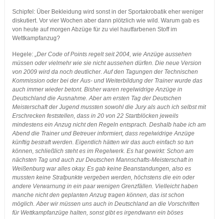
Schipfel: Über Bekleidung wird sonst in der Sportakrobatik eher weniger
diskutiert. Vor vier Wochen aber dann plötzlich wie wild. Warum gab es
von heute auf morgen Abzüge für zu viel hautfarbenen Stoff im
Wettkampfanzug?
Hegele:
„Der Code of Points regelt seit 2004, wie Anzüge aussehen
müssen oder vielmehr wie sie nicht aussehen dürfen. Die neue Version
von 2009 wird da noch deutlicher. Auf den Tagungen der Technischen
Kommission oder bei der Aus- und Weiterbildung der Trainer wurde das
auch immer wieder betont. Bisher waren regelwidrige Anzüge in
Deutschland die Ausnahme. Aber am ersten Tag der Deutschen
Meisterschaft der Jugend mussten sowohl die Jury als auch ich selbst mit
Erschrecken feststellen, dass in 20 von 22 Startblöcken jeweils
mindestens ein Anzug nicht den Regeln entsprach. Deshalb habe ich am
Abend die Trainer und Betreuer informiert, dass regelwidrige Anzüge
künftig bestraft werden. Eigentlich hätten wir das auch einfach so tun
können, schließlich steht es im Regelwerk. Es hat gewirkt: Schon am
nächsten Tag und auch zur Deutschen Mannschafts-Meisterschaft in
Weißenburg war alles okay. Es gab keine Beanstandungen, also es
mussten keine Strafpunkte vergeben werden, höchstens die ein oder
andere Verwarnung in ein paar wenigen Grenzfällen. Vielleicht haben
manche nicht den geplanten Anzug tragen können, das ist schon
möglich. Aber wir müssen uns auch in Deutschland an die Vorschriften
für Wettkampfanzüge halten, sonst gibt es irgendwann ein böses