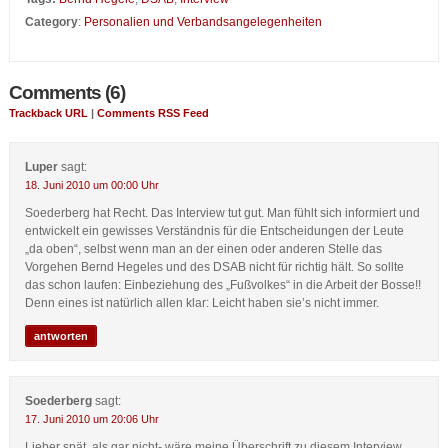
Category
:
Personalien und Verbandsangelegenheiten
Comments (6)
Trackback URL
|
Comments RSS Feed
Luper
sagt:
18. Juni 2010 um 00:00 Uhr
Soederberg hat Recht. Das Interview tut gut. Man fühlt sich informiert und
entwickelt ein gewisses Verständnis für die Entscheidungen der Leute
„da oben“, selbst wenn man an der einen oder anderen Stelle das
Vorgehen Bernd Hegeles und des DSAB nicht für richtig hält. So sollte
das schon laufen: Einbeziehung des „Fußvolkes“ in die Arbeit der Bosse!!
Denn eines ist natürlich allen klar: Leicht haben sie’s nicht immer.
antworten
Soederberg
sagt:
17. Juni 2010 um 20:06 Uhr
Lieber spät, als gar nicht- wäre meine Überschrift zu diesem Interview.