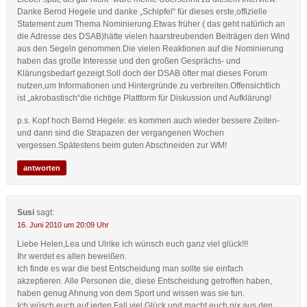
Danke Bernd Hegele und danke „Schipfel“ für dieses erste,offizielle
Statement zum Thema Nominierung.Etwas früher ( das geht natürlich an
die Adresse des DSAB)hätte vielen haarstreubenden Beiträgen den Wind
aus den Segeln genommen.Die vielen Reaktionen auf die Nominierung
haben das große Interesse und den großen Gesprächs- und
Klärungsbedarf gezeigt.Soll doch der DSAB öfter mal dieses Forum
nutzen,um Informationen und Hintergründe zu verbreiten.Offensichtlich
ist „akrobastisch“die richtige Plattform für Diskussion und Aufklärung!
p.s. Kopf hoch Bernd Hegele: es kommen auch wieder bessere Zeiten-
und dann sind die Strapazen der vergangenen Wochen
vergessen.Spätestens beim guten Abschneiden zur WM!
antworten
Susi
sagt:
16. Juni 2010 um 20:09 Uhr
Liebe Helen,Lea und Ulrike ich wünsch euch ganz viel glück!!!
Ihr werdet es allen beweißen.
Ich finde es war die best Entscheidung man sollte sie einfach
akzeptieren. Alle Personen die, diese Entscheidung getroffen haben,
haben genug Ahnung von dem Sport und wissen was sie tun.
Ich wüsch euch auf jeden Fall viel Glück und macht euch nix aus den