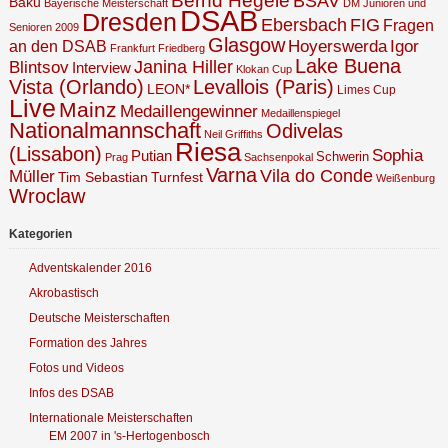
Bernd Hegele
BSAV
Baku
Bayerische Meisterschaft
DM Junioren und
DSAB
Dresden
Ebersbach
FIG
Fragen
Senioren 2009
Glasgow
Hoyerswerda
Igor
an den DSAB
Frankfurt
Friedberg
Lake Buena
Janina Hiller
Blintsov
Interview
Klokan Cup
Vista (Orlando)
Levallois (Paris)
LEON*
Limes Cup
Live
Mainz
Medaillengewinner
Medaillenspiegel
Nationalmannschaft
Odivelas
Neil Griffiths
Riesa
(Lissabon)
Sophia
Putian
Schwerin
Prag
Sachsenpokal
Varna
Vila do Conde
Müller
Tim Sebastian
Turnfest
Weißenburg
Wroclaw
Kategorien
Adventskalender 2016
Akrobastisch
Deutsche Meisterschaften
Formation des Jahres
Fotos und Videos
Infos des DSAB
Internationale Meisterschaften
EM 2007 in 's-Hertogenbosch