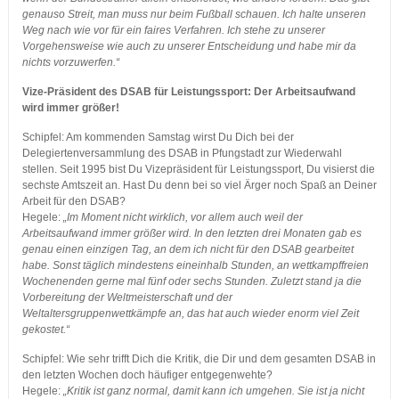
genauso Streit, man muss nur beim Fußball schauen. Ich halte unseren
Weg nach wie vor für ein faires Verfahren. Ich stehe zu unserer
Vorgehensweise wie auch zu unserer Entscheidung und habe mir da
nichts vorzuwerfen.“
Vize-Präsident des DSAB für Leistungssport: Der Arbeitsaufwand
wird immer größer!
Schipfel: Am kommenden Samstag wirst Du Dich bei der
Delegiertenversammlung des DSAB in Pfungstadt zur Wiederwahl
stellen. Seit 1995 bist Du Vizepräsident für Leistungssport, Du visierst die
sechste Amtszeit an. Hast Du denn bei so viel Ärger noch Spaß an Deiner
Arbeit für den DSAB?
Hegele:
„Im Moment nicht wirklich, vor allem auch weil der
Arbeitsaufwand immer größer wird. In den letzten drei Monaten gab es
genau einen einzigen Tag, an dem ich nicht für den DSAB gearbeitet
habe. Sonst täglich mindestens eineinhalb Stunden, an wettkampffreien
Wochenenden gerne mal fünf oder sechs Stunden. Zuletzt stand ja die
Vorbereitung der Weltmeisterschaft und der
Weltaltersgruppenwettkämpfe an, das hat auch wieder enorm viel Zeit
gekostet.“
Schipfel: Wie sehr trifft Dich die Kritik, die Dir und dem gesamten DSAB in
den letzten Wochen doch häufiger entgegenwehte?
Hegele:
„Kritik ist ganz normal, damit kann ich umgehen. Sie ist ja nicht