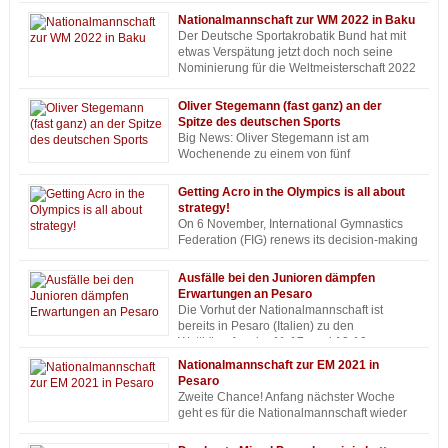
Erfolge gingen wieder einmal auf das Konto des Ausnahme-Mixed-
Nationalmannschaft zur WM 2022 in Baku
Paares Daniel Blintsov (SC Riesa) und Pia Schütze (SC Hoyerswerda),
Der Deutsche Sportakrobatik Bund hat mit
die es sowohl in Kombi als auch in Balance aufs Podium schafften.
etwas Verspätung jetzt doch noch seine
Nominierung für die Weltmeisterschaft 2022
in Baku (Aserbaidschan) veröffentlicht. Zum
ersten Mal ist die Age Group 11-16 nicht mehr im WM-Programm, für die
Oliver Stegemann (fast ganz) an der
verbleibenden Age Groups 12-18 und 13-19 sowie die Senioren schickt
Spitze des deutschen Sports
Deutschland 37 Sportlerinnen und Sportler in 14 Formationen ins
Big News: Oliver Stegemann ist am
Rennen. Die Wettkämpfe der Senioren finden vom 10. bis 13. März statt,
Wochenende zu einem von fünf
die der Age Groups bereits vom 3. bis 6. März.
Vizepräsidentinnen und -präsidenten des
Deutschen Olympischen Sportbundes (DOSB) gewählt worden. Damit
Getting Acro in the Olympics is all about
steht der Präsident des Deutschen Sportakrobatik Bundes (DSAB / seit
strategy!
Mai 2014) und der Vorsitzender der Interessengemeinschaft der
On 6 November, International Gymnastics
Nichtolympischen Verbände im DOSB (IG NOV / seit Dezember 2018)
Federation (FIG) renews its decision-making
jetzt auch (fast) ganz an der Spitze des deutschen Sports insgesamt!
bodies for a three-year term at its Congress
Unvorstellbar eigentlich, man muss sich immer wieder kneifen…
in Antalya (Turkey). Most important of all: Two candidates will run for FIG
Ausfälle bei den Junioren dämpfen
Presidency, current FIG President Morinari Watanabe (Japan) and Dr.
Erwartungen an Pesaro
Farid Gayibov (Azerbaijan), President of European Gymnastics. During
Die Vorhut der Nationalmannschaft ist
the European Championships in Pesaro (Italy) I had the chance to ask
bereits in Pesaro (Italien) zu den
the challenger about his strategy for Acrobatic Gymnastics.
Wettkämpfen der 11-17- und 12-19-
Jährigen. Nächste Woche tragen die Junioren und Senioren ihre
Nationalmannschaft zur EM 2021 in
Europameisterschaften aus. Was kann erwartet werden?
Pesaro
Zweite Chance! Anfang nächster Woche
geht es für die Nationalmannschaft wieder
auf große Fahrt, nach der Weltmeisterschaft
in Genf (ursprünglich 2020, aber verschoben auf 2021) stehen jetzt