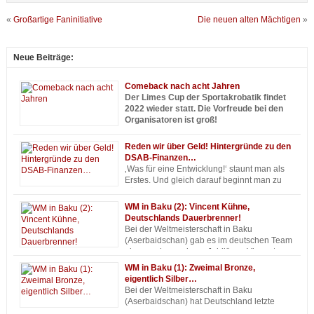
«
Großartige Faninitiative
Die neuen alten Mächtigen
»
Neue Beiträge:
Comeback nach acht Jahren
Der Limes Cup der Sportakrobatik findet
2022 wieder statt. Die Vorfreude bei den
Organisatoren ist groß!
Acht Jahre hat der Limes Cup pausiert. Fast eine Ewigkeit! Wer aber
Reden wir über Geld! Hintergründe zu den
2014 dabei war, hat das garantiert trotzdem noch längst nicht vergessen
DSAB-Finanzen…
– geschweige denn bereut. Jetzt kehrt vom 3. bis zum 5. November der
‚Was für eine Entwicklung!‘ staunt man als
große Sportakrobatik-Zirkus zurück nach Aalen!
Erstes. Und gleich darauf beginnt man zu
träumen: ‚Was man von so viel Geld alles
finanzieren könnte…‘ So ging es bestimmt einigen, als sie die
WM in Baku (2): Vincent Kühne,
Zuwendungen des Bundes zur Förderung des DSAB analysierten. Die
Deutschlands Dauerbrenner!
tatsächlich geflossenen Summen („IST“) hat das BMI unlängst für 2013
Bei der Weltmeisterschaft in Baku
bis 2021 veröffentlicht, genauso wie die Prognose („SOLL“) für 2022.
(Aserbaidschan) gab es im deutschen Team
Die Fördergelder für den DSAB haben sich vervielfacht.
ein ganz besonderes Jubiläum: Vincent
Kühne (25) war zum zehnten Mal bei einer großen internationalen
WM in Baku (1): Zweimal Bronze,
Meisterschaft dabei. Was für ein Meilenstein! Nur die wenigsten
eigentlich Silber…
Sportlerinnen und Sportler stoßen auch nur annähernd in solche
Bei der Weltmeisterschaft in Baku
Dimensionen vor…
(Aserbaidschan) hat Deutschland letzte
Woche zweimal Bronze gewonnen. Beide