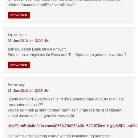
blöden Kommentaren!!!!!Ihr schafft das!!!!!
antworten
Paula
sagt:
15. Juni 2010 um 13:00 Uhr
ahh ok, vielen Dank für die Antwort.
Sind denn wenigstens für Rosa und Tim Sponsoren gefunden wurden?
antworten
Petra
sagt:
15. Juni 2010 um 12:25 Uhr
[quote name=“Paula“]Wieso fährt die Damengruppe aus Dresden jetzt
anscheinend doch??
Würde es Ihnen ja sehr gönnen, kann es nur gerade nicht verstehen,
zumal davon auch nirgendwo was steht.
http://farm5.static.flickr.com/4055/4700959480_5873f7f6ce_b.jpg%5B/quote
Der Kontakt zur Zeitung wurde vor der Nominierung hergestellt.