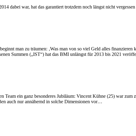
2014 dabei war, hat das garantiert trotzdem noch längst nicht vergess
f beginnt man zu träumen: ‚Was man von so viel Geld alles finanzieren
senen Summen („IST“) hat das BMI unlängst für 2013 bis 2021 veröffe
hen Team ein ganz besonderes Jubiläum: Vincent Kühne (25) war zum ze
stoßen auch nur annähernd in solche Dimensionen vor…