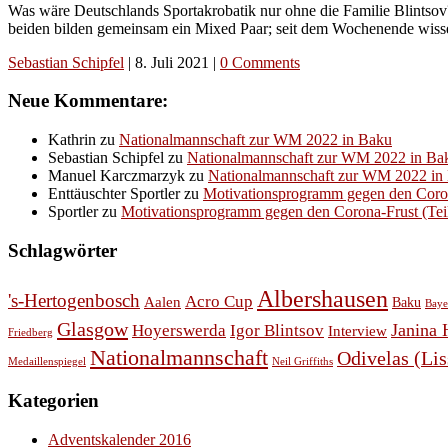
Was wäre Deutschlands Sportakrobatik nur ohne die Familie Blintsov
beiden bilden gemeinsam ein Mixed Paar; seit dem Wochenende wissen
Sebastian Schipfel
|
8. Juli 2021
|
0 Comments
Neue Kommentare:
Kathrin
zu
Nationalmannschaft zur WM 2022 in Baku
Sebastian Schipfel
zu
Nationalmannschaft zur WM 2022 in Ba
Manuel Karczmarzyk
zu
Nationalmannschaft zur WM 2022 in
Enttäuschter Sportler
zu
Motivationsprogramm gegen den Corona-
Sportler
zu
Motivationsprogramm gegen den Corona-Frust (Teil 
Schlagwörter
Albershausen
's-Hertogenbosch
Acro Cup
Aalen
Baku
Baye
Glasgow
Janina 
Hoyerswerda
Igor Blintsov
Interview
Friedberg
Nationalmannschaft
Odivelas (Li
Medaillenspiegel
Neil Griffiths
Kategorien
Adventskalender 2016