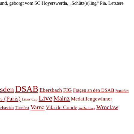
 und, geborgt vom SC Hoyerswerda, „Schütz(e)ling“ Pia. Letztere
DSAB
sden
Ebersbach
FIG
Fragen an den DSAB
Frankfurt
Live
s (Paris)
Mainz
Medaillengewinner
Limes Cup
Varna
Wroclaw
Vila do Conde
ebastian
Turnfest
Weißenburg