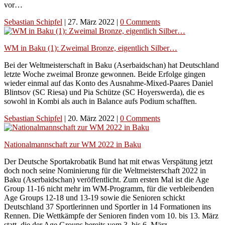
vor…
Sebastian Schipfel
|
27. März 2022
|
0 Comments
WM in Baku (1): Zweimal Bronze, eigentlich Silber…
Bei der Weltmeisterschaft in Baku (Aserbaidschan) hat Deutschland
letzte Woche zweimal Bronze gewonnen. Beide Erfolge gingen
wieder einmal auf das Konto des Ausnahme-Mixed-Paares Daniel
Blintsov (SC Riesa) und Pia Schütze (SC Hoyerswerda), die es
sowohl in Kombi als auch in Balance aufs Podium schafften.
Sebastian Schipfel
|
20. März 2022
|
0 Comments
Nationalmannschaft zur WM 2022 in Baku
Der Deutsche Sportakrobatik Bund hat mit etwas Verspätung jetzt
doch noch seine Nominierung für die Weltmeisterschaft 2022 in
Baku (Aserbaidschan) veröffentlicht. Zum ersten Mal ist die Age
Group 11-16 nicht mehr im WM-Programm, für die verbleibenden
Age Groups 12-18 und 13-19 sowie die Senioren schickt
Deutschland 37 Sportlerinnen und Sportler in 14 Formationen ins
Rennen. Die Wettkämpfe der Senioren finden vom 10. bis 13. März
statt, die der Age Groups bereits vom 3. bis 6. März.