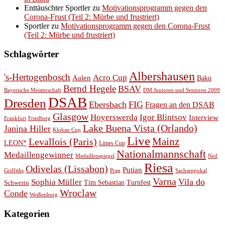
Enttäuschter Sportler
zu
Motivationsprogramm gegen den
Corona-Frust (Teil 2: Mürbe und frustriert)
Sportler
zu
Motivationsprogramm gegen den Corona-Frust
(Teil 2: Mürbe und frustriert)
Schlagwörter
Albershausen
's-Hertogenbosch
Acro Cup
Aalen
Baku
Bernd Hegele
BSAV
Bayerische Meisterschaft
DM Junioren und Senioren 2009
DSAB
Dresden
Ebersbach
FIG
Fragen an den DSAB
Glasgow
Hoyerswerda
Igor Blintsov
Interview
Frankfurt
Friedberg
Lake Buena Vista (Orlando)
Janina Hiller
Klokan Cup
Live
Levallois (Paris)
Mainz
LEON*
Limes Cup
Nationalmannschaft
Medaillengewinner
Medaillenspiegel
Neil
Riesa
Odivelas (Lissabon)
Putian
Prag
Griffiths
Sachsenpokal
Varna
Vila do
Sophia Müller
Schwerin
Tim Sebastian
Turnfest
Wroclaw
Conde
Weißenburg
Kategorien