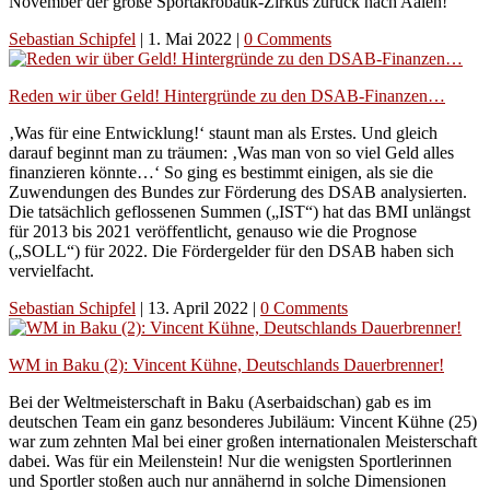
November der große Sportakrobatik-Zirkus zurück nach Aalen!
Sebastian Schipfel
|
1. Mai 2022
|
0 Comments
Reden wir über Geld! Hintergründe zu den DSAB-Finanzen…
‚Was für eine Entwicklung!‘ staunt man als Erstes. Und gleich
darauf beginnt man zu träumen: ‚Was man von so viel Geld alles
finanzieren könnte…‘ So ging es bestimmt einigen, als sie die
Zuwendungen des Bundes zur Förderung des DSAB analysierten.
Die tatsächlich geflossenen Summen („IST“) hat das BMI unlängst
für 2013 bis 2021 veröffentlicht, genauso wie die Prognose
(„SOLL“) für 2022. Die Fördergelder für den DSAB haben sich
vervielfacht.
Sebastian Schipfel
|
13. April 2022
|
0 Comments
WM in Baku (2): Vincent Kühne, Deutschlands Dauerbrenner!
Bei der Weltmeisterschaft in Baku (Aserbaidschan) gab es im
deutschen Team ein ganz besonderes Jubiläum: Vincent Kühne (25)
war zum zehnten Mal bei einer großen internationalen Meisterschaft
dabei. Was für ein Meilenstein! Nur die wenigsten Sportlerinnen
und Sportler stoßen auch nur annähernd in solche Dimensionen