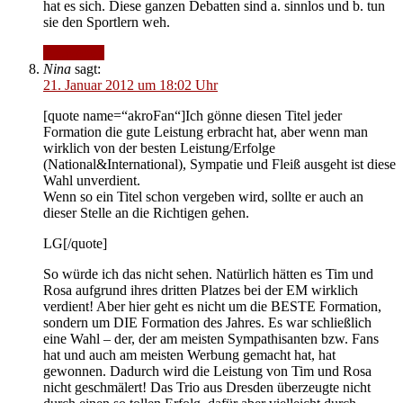
hat es sich. Diese ganzen Debatten sind a. sinnlos und b. tun
sie den Sportlern weh.
Antworten
Nina
sagt:
21. Januar 2012 um 18:02 Uhr
[quote name=“akroFan“]Ich gönne diesen Titel jeder
Formation die gute Leistung erbracht hat, aber wenn man
wirklich von der besten Leistung/Erfolge
(National&International), Sympatie und Fleiß ausgeht ist diese
Wahl unverdient.
Wenn so ein Titel schon vergeben wird, sollte er auch an
dieser Stelle an die Richtigen gehen.
LG[/quote]
So würde ich das nicht sehen. Natürlich hätten es Tim und
Rosa aufgrund ihres dritten Platzes bei der EM wirklich
verdient! Aber hier geht es nicht um die BESTE Formation,
sondern um DIE Formation des Jahres. Es war schließlich
eine Wahl – der, der am meisten Sympathisanten bzw. Fans
hat und auch am meisten Werbung gemacht hat, hat
gewonnen. Dadurch wird die Leistung von Tim und Rosa
nicht geschmälert! Das Trio aus Dresden überzeugte nicht