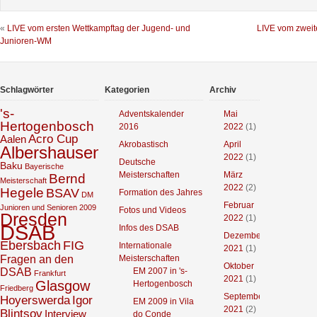
«
LIVE vom ersten Wettkampftag der Jugend- und
LIVE vom zweit
Junioren-WM
Schlagwörter
Kategorien
Archiv
's-
Adventskalender
Mai
Hertogenbosch
2016
2022
(1)
Acro Cup
Aalen
Akrobastisch
April
Albershausen
2022
(1)
Deutsche
Baku
Bayerische
Meisterschaften
März
Bernd
Meisterschaft
2022
(2)
Hegele
BSAV
Formation des Jahres
DM
Februar
Junioren und Senioren 2009
Fotos und Videos
Dresden
2022
(1)
DSAB
Infos des DSAB
Dezember
Ebersbach
FIG
Internationale
2021
(1)
Fragen an den
Meisterschaften
Oktober
DSAB
EM 2007 in 's-
Frankfurt
2021
(1)
Glasgow
Hertogenbosch
Friedberg
September
Hoyerswerda
Igor
EM 2009 in Vila
2021
(2)
Blintsov
Interview
do Conde