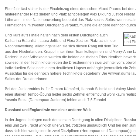
Ebenfalls fast sicher ist der Finaleinzug eines deutschen Mixed Paares bei den 
hintereinander Platz sieben und Platz acht belegen Alex Dik und Justice Niesa
Löhmann. In der Nationenwertung bedeutet das Platz sechs. Selbst wenn es al
Formationen im zweiten Durchgang verpatzt, müsste die andere dennoch durch
Und Kurs aufs Finale halten nach dem ersten Durchgang auch
Katharina Bräunlich, Laura Jolitz und Flora Sochor. Platz acht in der
Nationenwertung, allerdings teilen sie sich diesen Rang mit dem Trio
aus den Niederlanden. Knapp hinter ihren Teamkolleginnen sind Merry-Anne La
Radeck. In der Artistiknote wurden die beiden deutschen Trios identisch bewerte
sowieso. In der Techniknote liegen die Dresdnerinnen zwei Zehntel vorn, obwoh
individuellen Salto noch einen deutlichen Hopser anhängte (vermutlich ein Zeh
Ausschlag für die dennoch höhere Techniknote gegeben? Die Antwort dürfte la
Saltos der Dresdnerinnen!
Bei den Juniorentrios ist für Tamara Kämpfert, Hannah Schmid und Valery Maslo 
einer starken Tempo-Übung leider sechs Zehntel entfernt und wohl kaum realist
Yasmin Sroka (Damenpaar Junioren) fehlen auch 7,5 Zehntel.
Russland und England wie von einer anderen Welt
In der Jugend belegen nach dem ersten Durchgang in allen Disziplinen Russla
eins und zwei. Nicht wirklich unerwartet, trotzdem unglaublich! Und bei den Ju
dass sich hier wenigstens in zwei Disziplinen (Herrenpaar und Damenpaar) je