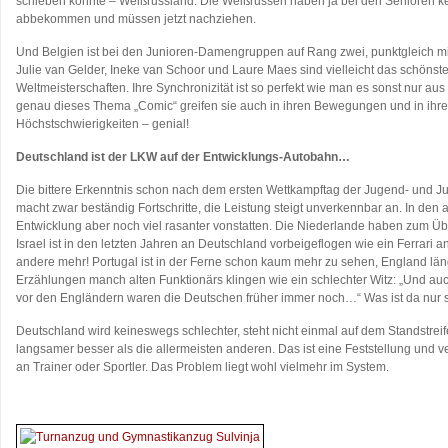
schieben konnte – Weißrussland. Die Weißrussen haben ja bei den Senioren kei
abbekommen und müssen jetzt nachziehen.
Und Belgien ist bei den Junioren-Damengruppen auf Rang zwei, punktgleich mi
Julie van Gelder, Ineke van Schoor und Laure Maes sind vielleicht das schönst
Weltmeisterschaften. Ihre Synchronizität ist so perfekt wie man es sonst nur au
genau dieses Thema „Comic“ greifen sie auch in ihren Bewegungen und in ihre
Höchstschwierigkeiten – genial!
Deutschland ist der LKW auf der Entwicklungs-Autobahn…
Die bittere Erkenntnis schon nach dem ersten Wettkampftag der Jugend- und 
macht zwar beständig Fortschritte, die Leistung steigt unverkennbar an. In den
Entwicklung aber noch viel rasanter vonstatten. Die Niederlande haben zum Ü
Israel ist in den letzten Jahren an Deutschland vorbeigeflogen wie ein Ferrari 
andere mehr! Portugal ist in der Ferne schon kaum mehr zu sehen, England läng
Erzählungen manch alten Funktionärs klingen wie ein schlechter Witz: „Und au
vor den Engländern waren die Deutschen früher immer noch…“ Was ist da nur
Deutschland wird keineswegs schlechter, steht nicht einmal auf dem Standstrei
langsamer besser als die allermeisten anderen. Das ist eine Feststellung und ver
an Trainer oder Sportler. Das Problem liegt wohl vielmehr im System.