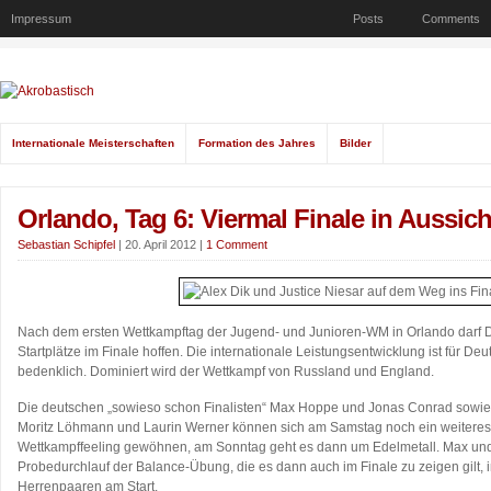
Impressum
Posts
Comments
Internationale Meisterschaften
Formation des Jahres
Bilder
Orlando, Tag 6: Viermal Finale in Aussich
Sebastian Schipfel
|
20. April 2012
|
1 Comment
Nach dem ersten Wettkampftag der Jugend- und Junioren-WM in Orlando darf D
Startplätze im Finale hoffen. Die internationale Leistungsentwicklung ist für Deu
bedenklich. Dominiert wird der Wettkampf von Russland und England.
Die deutschen „sowieso schon Finalisten“ Max Hoppe und Jonas Conrad sowie 
Moritz Löhmann und Laurin Werner können sich am Samstag noch ein weiteres
Wettkampffeeling gewöhnen, am Sonntag geht es dann um Edelmetall. Max un
Probedurchlauf der Balance-Übung, die es dann auch im Finale zu zeigen gilt, 
Herrenpaaren am Start.