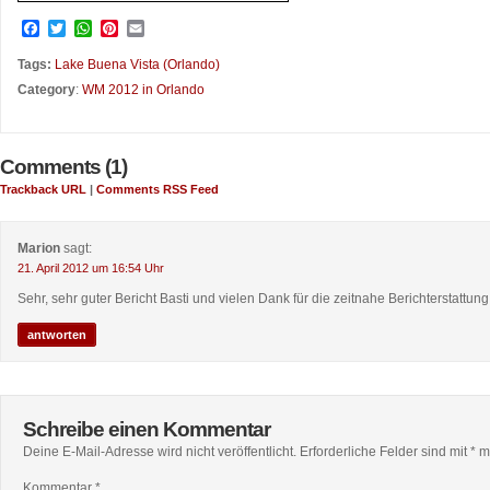
Facebook
Twitter
WhatsApp
Pinterest
Email
Tags:
Lake Buena Vista (Orlando)
Category
:
WM 2012 in Orlando
Comments (1)
Trackback URL
|
Comments RSS Feed
Marion
sagt:
21. April 2012 um 16:54 Uhr
Sehr, sehr guter Bericht Basti und vielen Dank für die zeitnahe Berichterstattung
antworten
Schreibe einen Kommentar
Deine E-Mail-Adresse wird nicht veröffentlicht.
Erforderliche Felder sind mit
*
ma
Kommentar
*