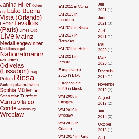
Janina Hiller
Juli
Klokan
EM 2011 in Varna
Lake Buena
2021
(1)
Cup
EM 2013 in
Vista (Orlando)
Juni
Lissabon
Levallois
2021
(3)
LEON*
EM 2015 in Riesa
(Paris)
Limes Cup
April
Live
Mainz
EM 2017 in
2021
(1)
Rzeszów
Medaillengewinner
Mai
EM 2019 in Holon
Medaillenspiegel
2020
(1)
Nationalmannschaft
EM 2021 in
März
Neil Griffiths
Pesaro
2020
(1)
Odivelas
(Lissabon)
Europaspiele
Dezember
Prag
Riesa
2015 in Baku
2019
(1)
Putian
Europaspiele
Schwerin
November
Sachsenpokal
2019 in Minsk
Sophia Müller
2019
(2)
Tim
Sebastian
Turnfest
WM 2008 in
August
Varna
Vila do
Glasgow
2019
(2)
Conde
Weißenburg
WM 2010 in
Juli
Wroclaw
Wroclaw
2019
(3)
WM 2012 in
Oktober
Orlando
2018
(1)
WM 2014 in Paris
April