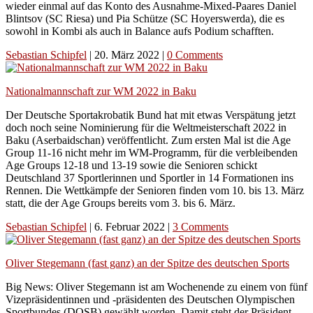
wieder einmal auf das Konto des Ausnahme-Mixed-Paares Daniel
Blintsov (SC Riesa) und Pia Schütze (SC Hoyerswerda), die es
sowohl in Kombi als auch in Balance aufs Podium schafften.
Sebastian Schipfel
|
20. März 2022
|
0 Comments
Nationalmannschaft zur WM 2022 in Baku
Der Deutsche Sportakrobatik Bund hat mit etwas Verspätung jetzt
doch noch seine Nominierung für die Weltmeisterschaft 2022 in
Baku (Aserbaidschan) veröffentlicht. Zum ersten Mal ist die Age
Group 11-16 nicht mehr im WM-Programm, für die verbleibenden
Age Groups 12-18 und 13-19 sowie die Senioren schickt
Deutschland 37 Sportlerinnen und Sportler in 14 Formationen ins
Rennen. Die Wettkämpfe der Senioren finden vom 10. bis 13. März
statt, die der Age Groups bereits vom 3. bis 6. März.
Sebastian Schipfel
|
6. Februar 2022
|
3 Comments
Oliver Stegemann (fast ganz) an der Spitze des deutschen Sports
Big News: Oliver Stegemann ist am Wochenende zu einem von fünf
Vizepräsidentinnen und -präsidenten des Deutschen Olympischen
Sportbundes (DOSB) gewählt worden. Damit steht der Präsident