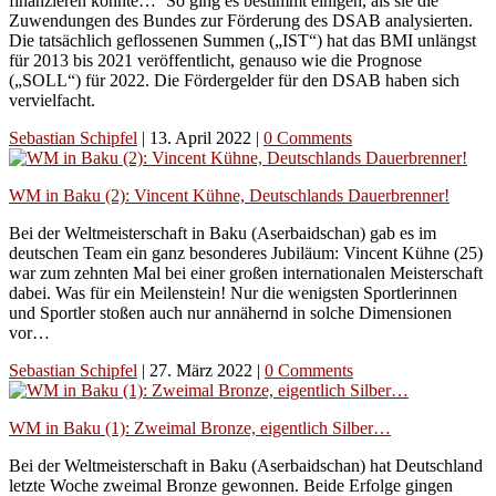
finanzieren könnte…‘ So ging es bestimmt einigen, als sie die
Zuwendungen des Bundes zur Förderung des DSAB analysierten.
Die tatsächlich geflossenen Summen („IST“) hat das BMI unlängst
für 2013 bis 2021 veröffentlicht, genauso wie die Prognose
(„SOLL“) für 2022. Die Fördergelder für den DSAB haben sich
vervielfacht.
Sebastian Schipfel
|
13. April 2022
|
0 Comments
WM in Baku (2): Vincent Kühne, Deutschlands Dauerbrenner!
Bei der Weltmeisterschaft in Baku (Aserbaidschan) gab es im
deutschen Team ein ganz besonderes Jubiläum: Vincent Kühne (25)
war zum zehnten Mal bei einer großen internationalen Meisterschaft
dabei. Was für ein Meilenstein! Nur die wenigsten Sportlerinnen
und Sportler stoßen auch nur annähernd in solche Dimensionen
vor…
Sebastian Schipfel
|
27. März 2022
|
0 Comments
WM in Baku (1): Zweimal Bronze, eigentlich Silber…
Bei der Weltmeisterschaft in Baku (Aserbaidschan) hat Deutschland
letzte Woche zweimal Bronze gewonnen. Beide Erfolge gingen