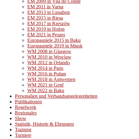
EM 2009 in Vila do Conde
EM 2011 in Varna
EM 2013 in Lissabon
EM 2015 in Riesa
EM 2017 in Rzeszów
EM 2019 in Holon
EM 2021 in Pesaro
Europaspiele 2015 in Baku
Europaspiele 2019 in Minsk
WM 2008 in Glasgow
WM 2010 in Wroclaw
WM 2012 in Orlando
WM 2014 in Paris
WM 2016 in Putian
WM 2018 in Antwerpen
WM 2021 in Genf
WM 2022 in Baku
Personalien und Verbandsangelegenheiten
Publikationen
Regelwerk
Regionales
Show
Statistik, Historie & Ehrungen
Training
Turniere