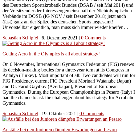
des Deutschen Sportakrobatik Bundes (DSAB / seit Mai 2014) und
der Vorsitzender der Interessengemeinschaft der Nichtolympischen
Verbände im DOSB (IG NOV / seit Dezember 2018) jetzt auch
(fast) ganz an der Spitze des deutschen Sports insgesamt!
Unvorstellbar eigentlich, man muss sich immer wieder kneifen…
Sebastian Schipfel
|
6. Dezember 2021
|
0 Comments
Getting Acro in the Olympics is all about strategy!
On 6 November, International Gymnastics Federation (FIG) renews
its decision-making bodies for a three-year term at its Congress in
Antalya (Turkey). Most important of all: Two candidates will run for
FIG Presidency, current FIG President Morinari Watanabe (Japan)
and Dr. Farid Gayibov (Azerbaijan), President of European
Gymnastics. During the European Championships in Pesaro (Italy) I
had the chance to ask the challenger about his strategy for Acrobatic
Gymnastics.
Sebastian Schipfel
|
19. Oktober 2021
|
0 Comments
Ausfälle bei den Junioren dämpfen Erwartungen an Pesaro