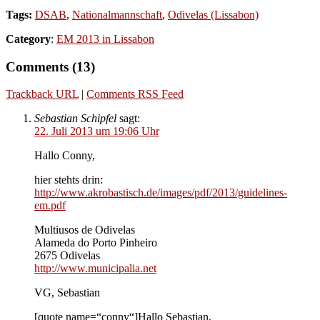
Tags:
DSAB
,
Nationalmannschaft
,
Odivelas (Lissabon)
Category
:
EM 2013 in Lissabon
Comments (13)
Trackback URL
|
Comments RSS Feed
Sebastian Schipfel
sagt:
22. Juli 2013 um 19:06 Uhr
Hallo Conny,
hier stehts drin:
http://www.akrobastisch.de/images/pdf/2013/guidelines-
em.pdf
Multiusos de Odivelas
Alameda do Porto Pinheiro
2675 Odivelas
http://www.municipalia.net
VG, Sebastian
[quote name=“conny“]Hallo Sebastian,