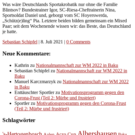
Was wäre Deutschlands Sportakrobatik nur ohne die Familie
Blintsov? Bundestrainer Igor, SC-Riesa-Cheftrainerin Nina,
Sportsoldat Daniel und, geborgt vom SC Hoyerswerda,
„Schütz(e)ling“ Pia. Letztere beiden bilden gemeinsam ein Mixed
Paar; seit dem Wochenende wissen wir: das Beste, das Deutschland
je hatte.
Sebastian Schipfel
|
8. Juli 2021
|
0 Comments
Neue Kommentare:
Kathrin
zu
Nationalmannschaft zur WM 2022 in Baku
Sebastian Schipfel
zu
Nationalmannschaft zur WM 2022 in
Baku
Manuel Karczmarzyk
zu
Nationalmannschaft zur WM 2022
in Baku
Enttäuschter Sportler
zu
Motivationsprogramm gegen den
Corona-Frust (Teil 2: Mürbe und frustriert)
Sportler
zu
Motivationsprogramm gegen den Corona-Frust
(Teil 2: Mürbe und frustriert)
Schlagwörter
Albershausen
's-Hertogenbosch
Acro Cup
Aalen
Baku