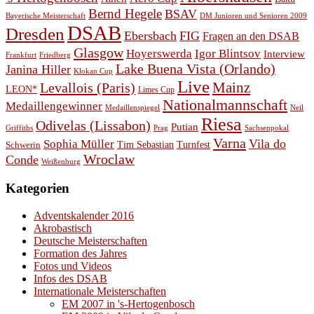
Bernd Hegele
BSAV
Bayerische Meisterschaft
DM Junioren und Senioren 2009
DSAB
Dresden
Ebersbach
FIG
Fragen an den DSAB
Glasgow
Hoyerswerda
Igor Blintsov
Interview
Frankfurt
Friedberg
Lake Buena Vista (Orlando)
Janina Hiller
Klokan Cup
Live
Levallois (Paris)
Mainz
LEON*
Limes Cup
Nationalmannschaft
Medaillengewinner
Medaillenspiegel
Neil
Riesa
Odivelas (Lissabon)
Putian
Prag
Griffiths
Sachsenpokal
Varna
Vila do
Sophia Müller
Schwerin
Tim Sebastian
Turnfest
Wroclaw
Conde
Weißenburg
Kategorien
Adventskalender 2016
Akrobastisch
Deutsche Meisterschaften
Formation des Jahres
Fotos und Videos
Infos des DSAB
Internationale Meisterschaften
EM 2007 in 's-Hertogenbosch