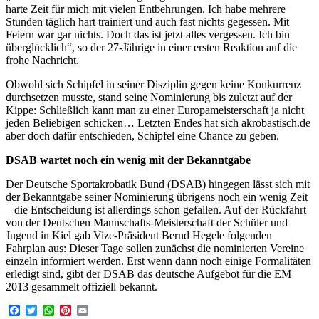
harte Zeit für mich mit vielen Entbehrungen. Ich habe mehrere
Stunden täglich hart trainiert und auch fast nichts gegessen. Mit
Feiern war gar nichts. Doch das ist jetzt alles vergessen. Ich bin
überglücklich“, so der 27-Jährige in einer ersten Reaktion auf die
frohe Nachricht.
Obwohl sich Schipfel in seiner Disziplin gegen keine Konkurrenz
durchsetzen musste, stand seine Nominierung bis zuletzt auf der
Kippe: Schließlich kann man zu einer Europameisterschaft ja nicht
jeden Beliebigen schicken… Letzten Endes hat sich akrobastisch.de
aber doch dafür entschieden, Schipfel eine Chance zu geben.
DSAB wartet noch ein wenig mit der Bekanntgabe
Der Deutsche Sportakrobatik Bund (DSAB) hingegen lässt sich mit
der Bekanntgabe seiner Nominierung übrigens noch ein wenig Zeit
– die Entscheidung ist allerdings schon gefallen. Auf der Rückfahrt
von der Deutschen Mannschafts-Meisterschaft der Schüler und
Jugend in Kiel gab Vize-Präsident Bernd Hegele folgenden
Fahrplan aus: Dieser Tage sollen zunächst die nominierten Vereine
einzeln informiert werden. Erst wenn dann noch einige Formalitäten
erledigt sind, gibt der DSAB das deutsche Aufgebot für die EM
2013 gesammelt offiziell bekannt.
Facebook
Twitter
WhatsApp
Pinterest
Email