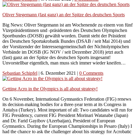
Oliver Stegemann (fast ganz) an der Spitze des deutschen Sports
Big News: Oliver Stegemann ist am Wochenende zu einem von fünf
Vizepräsidentinnen und -präsidenten des Deutschen Olympischen
Sportbundes (DOSB) gewählt worden. Damit steht der Präsident
des Deutschen Sportakrobatik Bundes (DSAB / seit Mai 2014) und
der Vorsitzender der Interessengemeinschaft der Nichtolympischen
Verbände im DOSB (IG NOV / seit Dezember 2018) jetzt auch
(fast) ganz an der Spitze des deutschen Sports insgesamt!
Unvorstellbar eigentlich, man muss sich immer wieder kneifen…
Sebastian Schipfel
|
6. Dezember 2021
|
0 Comments
Getting Acro in the Olympics is all about strategy!
On 6 November, International Gymnastics Federation (FIG) renews
its decision-making bodies for a three-year term at its Congress in
Antalya (Turkey). Most important of all: Two candidates will run for
FIG Presidency, current FIG President Morinari Watanabe (Japan)
and Dr. Farid Gayibov (Azerbaijan), President of European
Gymnastics. During the European Championships in Pesaro (Italy) I
had the chance to ask the challenger about his strategy for Acrobatic