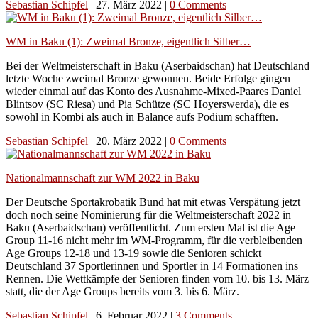
Sebastian Schipfel
|
27. März 2022
|
0 Comments
WM in Baku (1): Zweimal Bronze, eigentlich Silber…
Bei der Weltmeisterschaft in Baku (Aserbaidschan) hat Deutschland
letzte Woche zweimal Bronze gewonnen. Beide Erfolge gingen
wieder einmal auf das Konto des Ausnahme-Mixed-Paares Daniel
Blintsov (SC Riesa) und Pia Schütze (SC Hoyerswerda), die es
sowohl in Kombi als auch in Balance aufs Podium schafften.
Sebastian Schipfel
|
20. März 2022
|
0 Comments
Nationalmannschaft zur WM 2022 in Baku
Der Deutsche Sportakrobatik Bund hat mit etwas Verspätung jetzt
doch noch seine Nominierung für die Weltmeisterschaft 2022 in
Baku (Aserbaidschan) veröffentlicht. Zum ersten Mal ist die Age
Group 11-16 nicht mehr im WM-Programm, für die verbleibenden
Age Groups 12-18 und 13-19 sowie die Senioren schickt
Deutschland 37 Sportlerinnen und Sportler in 14 Formationen ins
Rennen. Die Wettkämpfe der Senioren finden vom 10. bis 13. März
statt, die der Age Groups bereits vom 3. bis 6. März.
Sebastian Schipfel
|
6. Februar 2022
|
3 Comments