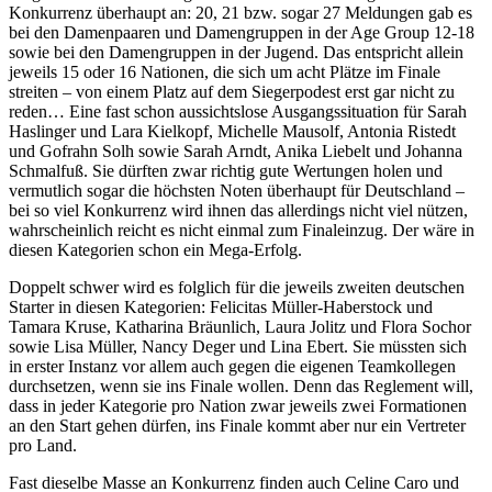
Konkurrenz überhaupt an: 20, 21 bzw. sogar 27 Meldungen gab es
bei den Damenpaaren und Damengruppen in der Age Group 12-18
sowie bei den Damengruppen in der Jugend. Das entspricht allein
jeweils 15 oder 16 Nationen, die sich um acht Plätze im Finale
streiten – von einem Platz auf dem Siegerpodest erst gar nicht zu
reden… Eine fast schon aussichtslose Ausgangssituation für Sarah
Haslinger und Lara Kielkopf, Michelle Mausolf, Antonia Ristedt
und Gofrahn Solh sowie Sarah Arndt, Anika Liebelt und Johanna
Schmalfuß. Sie dürften zwar richtig gute Wertungen holen und
vermutlich sogar die höchsten Noten überhaupt für Deutschland –
bei so viel Konkurrenz wird ihnen das allerdings nicht viel nützen,
wahrscheinlich reicht es nicht einmal zum Finaleinzug. Der wäre in
diesen Kategorien schon ein Mega-Erfolg.
Doppelt schwer wird es folglich für die jeweils zweiten deutschen
Starter in diesen Kategorien: Felicitas Müller-Haberstock und
Tamara Kruse, Katharina Bräunlich, Laura Jolitz und Flora Sochor
sowie Lisa Müller, Nancy Deger und Lina Ebert. Sie müssten sich
in erster Instanz vor allem auch gegen die eigenen Teamkollegen
durchsetzen, wenn sie ins Finale wollen. Denn das Reglement will,
dass in jeder Kategorie pro Nation zwar jeweils zwei Formationen
an den Start gehen dürfen, ins Finale kommt aber nur ein Vertreter
pro Land.
Fast dieselbe Masse an Konkurrenz finden auch Celine Caro und