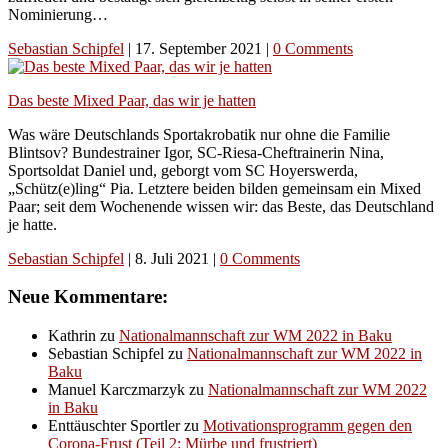
Nominierung…
Sebastian Schipfel
|
17. September 2021
|
0 Comments
Das beste Mixed Paar, das wir je hatten
Was wäre Deutschlands Sportakrobatik nur ohne die Familie
Blintsov? Bundestrainer Igor, SC-Riesa-Cheftrainerin Nina,
Sportsoldat Daniel und, geborgt vom SC Hoyerswerda,
„Schütz(e)ling“ Pia. Letztere beiden bilden gemeinsam ein Mixed
Paar; seit dem Wochenende wissen wir: das Beste, das Deutschland
je hatte.
Sebastian Schipfel
|
8. Juli 2021
|
0 Comments
Neue Kommentare:
Kathrin
zu
Nationalmannschaft zur WM 2022 in Baku
Sebastian Schipfel
zu
Nationalmannschaft zur WM 2022 in
Baku
Manuel Karczmarzyk
zu
Nationalmannschaft zur WM 2022
in Baku
Enttäuschter Sportler
zu
Motivationsprogramm gegen den
Corona-Frust (Teil 2: Mürbe und frustriert)