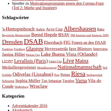
Sportler
zu
Motivationsprogramm gegen den Corona-Frust
(Teil 2: Mürbe und frustriert)
Schlagwörter
Albershausen
's-Hertogenbosch
Acro Cup
Aalen
Baku
Bernd Hegele
BSAV
Bayerische Meisterschaft
DM Junioren und Senioren 2009
DSAB
Dresden
Ebersbach
FIG
Fragen an den DSAB
Glasgow
Hoyerswerda
Igor Blintsov
Interview
Frankfurt
Friedberg
Lake Buena Vista (Orlando)
Janina Hiller
Klokan Cup
Live
Levallois (Paris)
Mainz
LEON*
Limes Cup
Nationalmannschaft
Medaillengewinner
Medaillenspiegel
Neil
Riesa
Odivelas (Lissabon)
Putian
Prag
Griffiths
Sachsenpokal
Varna
Vila do
Sophia Müller
Schwerin
Tim Sebastian
Turnfest
Wroclaw
Conde
Weißenburg
Kategorien
Adventskalender 2016
Akrobastisch