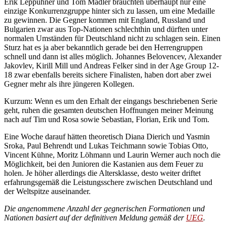
Erik Leppuhner und Tom Mädler bräuchten überhaupt nur eine
einzige Konkurrenzgruppe hinter sich zu lassen, um eine Medaille
zu gewinnen. Die Gegner kommen mit England, Russland und
Bulgarien zwar aus Top-Nationen schlechthin und dürften unter
normalen Umständen für Deutschland nicht zu schlagen sein. Einen
Sturz hat es ja aber bekanntlich gerade bei den Herrengruppen
schnell und dann ist alles möglich. Johannes Belovencev, Alexander
Jakovlev, Kirill Mill und Andreas Felker sind in der Age Group 12-
18 zwar ebenfalls bereits sichere Finalisten, haben dort aber zwei
Gegner mehr als ihre jüngeren Kollegen.
Kurzum: Wenn es um den Erhalt der eingangs beschriebenen Serie
geht, ruhen die gesamten deutschen Hoffnungen meiner Meinung
nach auf Tim und Rosa sowie Sebastian, Florian, Erik und Tom.
Eine Woche darauf hätten theoretisch Diana Dierich und Yasmin
Sroka, Paul Behrendt und Lukas Teichmann sowie Tobias Otto,
Vincent Kühne, Moritz Löhmann und Laurin Werner auch noch die
Möglichkeit, bei den Junioren die Kastanien aus dem Feuer zu
holen. Je höher allerdings die Altersklasse, desto weiter driftet
erfahrungsgemäß die Leistungsschere zwischen Deutschland und
der Weltspitze auseinander.
Die angenommene Anzahl der gegnerischen Formationen und
Nationen basiert auf der definitiven Meldung gemäß der
UEG
.