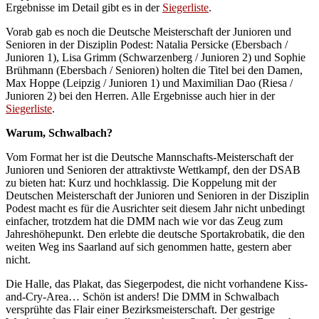
Ergebnisse im Detail gibt es in der
Siegerliste
.
Vorab gab es noch die Deutsche Meisterschaft der Junioren und
Senioren in der Disziplin Podest: Natalia Persicke (Ebersbach /
Junioren 1), Lisa Grimm (Schwarzenberg / Junioren 2) und Sophie
Brühmann (Ebersbach / Senioren) holten die Titel bei den Damen,
Max Hoppe (Leipzig / Junioren 1) und Maximilian Dao (Riesa /
Junioren 2) bei den Herren. Alle Ergebnisse auch hier in der
Siegerliste
.
Warum, Schwalbach?
Vom Format her ist die Deutsche Mannschafts-Meisterschaft der
Junioren und Senioren der attraktivste Wettkampf, den der DSAB
zu bieten hat: Kurz und hochklassig. Die Koppelung mit der
Deutschen Meisterschaft der Junioren und Senioren in der Disziplin
Podest macht es für die Ausrichter seit diesem Jahr nicht unbedingt
einfacher, trotzdem hat die DMM nach wie vor das Zeug zum
Jahreshöhepunkt. Den erlebte die deutsche Sportakrobatik, die den
weiten Weg ins Saarland auf sich genommen hatte, gestern aber
nicht.
Die Halle, das Plakat, das Siegerpodest, die nicht vorhandene Kiss-
and-Cry-Area… Schön ist anders! Die DMM in Schwalbach
versprühte das Flair einer Bezirksmeisterschaft. Der gestrige