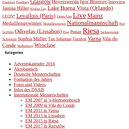
Glasgow
Hoyerswerda
Igor Blintsov
Interview
Frankfurt
Friedberg
Lake Buena Vista (Orlando)
Janina Hiller
Klokan Cup
Live
Levallois (Paris)
Mainz
LEON*
Limes Cup
Nationalmannschaft
Medaillengewinner
Medaillenspiegel
Neil
Riesa
Odivelas (Lissabon)
Putian
Prag
Griffiths
Sachsenpokal
Varna
Vila do
Sophia Müller
Schwerin
Tim Sebastian
Turnfest
Wroclaw
Conde
Weißenburg
Kategorien
Adventskalender 2016
Akrobastisch
Deutsche Meisterschaften
Formation des Jahres
Fotos und Videos
Infos des DSAB
Internationale Meisterschaften
EM 2007 in 's-Hertogenbosch
EM 2009 in Vila do Conde
EM 2011 in Varna
EM 2013 in Lissabon
EM 2015 in Riesa
EM 2017 in Rzeszów