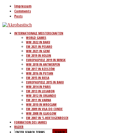
Impressum
Comments
Posts
INTERNATIONALE MEISTERSCHAFTEN
WORLD GAMES
WM 2022 IN BAKU
EM 2021 IN PESARO
WM 2021 IN GENF
EM 2019 IN HOLON
EUROPASPIELE 2019 IN MINSK
WM 2018 IN ANTWERPEN
EM 2017 IN RZESZÓW
WM 2016 IN PUTIAN
EM 2015 IN RIESA
EUROPASPIELE 2015 IN BAKU
WM 2014 IN PARIS
EM 2013 IN LISSABON
WM 2012 IN ORLANDO
EM 2011 IN VARNA
WM 2010 IN WROCLAW
EM 2009 IN VILA DO CONDE
WM 2008 IN GLASGOW
EM 2007 IN ’S-HERTOGENBOSCH
FORMATION DES JAHRES
BILDER