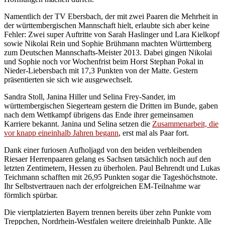
Namentlich der TV Ebersbach, der mit zwei Paaren die Mehrheit in
der württembergischen Mannschaft hielt, erlaubte sich aber keine
Fehler: Zwei super Auftritte von Sarah Haslinger und Lara Kielkopf
sowie Nikolai Rein und Sophie Brühmann machten Württemberg
zum Deutschen Mannschafts-Meister 2013. Dabei gingen Nikolai
und Sophie noch vor Wochenfrist beim Horst Stephan Pokal in
Nieder-Liebersbach mit 17,3 Punkten von der Matte. Gestern
präsentierten sie sich wie ausgewechselt.
Sandra Stoll, Janina Hiller und Selina Frey-Sander, im
württembergischen Siegerteam gestern die Dritten im Bunde, gaben
nach dem Wettkampf übrigens das Ende ihrer gemeinsamen
Karriere bekannt. Janina und Selina setzen die
Zusammenarbeit, die
vor knapp eineinhalb Jahren begann
, erst mal als Paar fort.
Dank einer furiosen Aufholjagd von den beiden verbleibenden
Riesaer Herrenpaaren gelang es Sachsen tatsächlich noch auf den
letzten Zentimetern, Hessen zu überholen. Paul Behrendt und Lukas
Teichmann schafften mit 26,95 Punkten sogar die Tageshöchstnote.
Ihr Selbstvertrauen nach der erfolgreichen EM-Teilnahme war
förmlich spürbar.
Die viertplatzierten Bayern trennen bereits über zehn Punkte vom
Treppchen, Nordrhein-Westfalen weitere dreieinhalb Punkte. Alle