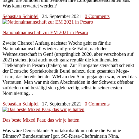
tragen die Junioren und Senioren ihre Europameisterschaften aus.
Was kann erwartet werden?
Sebastian Schipfel
|
24. September 2021
|
0 Comments
Nationalmannschaft zur EM 2021 in Pesaro
Zweite Chance! Anfang nächster Woche geht es für die
Nationalmannschaft wieder auf große Fahrt, nach der
Weltmeisterschaft in Genf (ursprünglich 2020, aber verschoben auf
2021) stehen jetzt auch noch ganz regulär die kontinentalen
Titelkämpfe in Pesaro (Italien) an. Zur Europameisterschaft schenkt
der Deutsche Sportakrobatik Bund nahezu dem gesamten Mega-
Team, das bereits bei der WM an den Start gegangen war, erneut das
Vertrauen. Man war mit dem Abschneiden in der Schweiz offenbar
zufrieden und bestätigt sich gleichzeitig selbst in seiner ersten
Nominierung…
Sebastian Schipfel
|
17. September 2021
|
0 Comments
Das beste Mixed Paar, das wir je hatten
Was wäre Deutschlands Sportakrobatik nur ohne die Familie
Blintsov? Bundestrainer Igor, SC-Riesa-Cheftrainerin Nina,