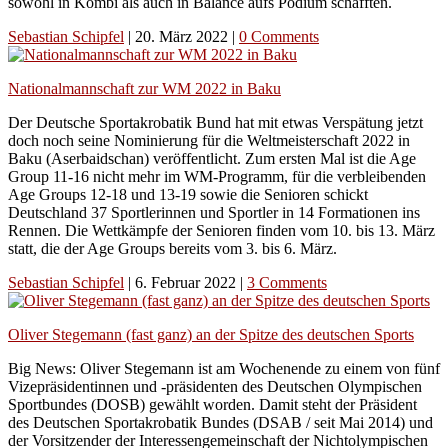
sowohl in Kombi als auch in Balance aufs Podium schafften.
Sebastian Schipfel
|
20. März 2022
|
0 Comments
Nationalmannschaft zur WM 2022 in Baku
Der Deutsche Sportakrobatik Bund hat mit etwas Verspätung jetzt
doch noch seine Nominierung für die Weltmeisterschaft 2022 in
Baku (Aserbaidschan) veröffentlicht. Zum ersten Mal ist die Age
Group 11-16 nicht mehr im WM-Programm, für die verbleibenden
Age Groups 12-18 und 13-19 sowie die Senioren schickt
Deutschland 37 Sportlerinnen und Sportler in 14 Formationen ins
Rennen. Die Wettkämpfe der Senioren finden vom 10. bis 13. März
statt, die der Age Groups bereits vom 3. bis 6. März.
Sebastian Schipfel
|
6. Februar 2022
|
3 Comments
Oliver Stegemann (fast ganz) an der Spitze des deutschen Sports
Big News: Oliver Stegemann ist am Wochenende zu einem von fünf
Vizepräsidentinnen und -präsidenten des Deutschen Olympischen
Sportbundes (DOSB) gewählt worden. Damit steht der Präsident
des Deutschen Sportakrobatik Bundes (DSAB / seit Mai 2014) und
der Vorsitzender der Interessengemeinschaft der Nichtolympischen