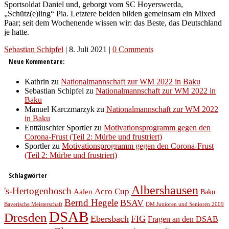
Sportsoldat Daniel und, geborgt vom SC Hoyerswerda,
„Schütz(e)ling“ Pia. Letztere beiden bilden gemeinsam ein Mixed
Paar; seit dem Wochenende wissen wir: das Beste, das Deutschland
je hatte.
Sebastian Schipfel
|
8. Juli 2021
|
0 Comments
Neue Kommentare:
Kathrin
zu
Nationalmannschaft zur WM 2022 in Baku
Sebastian Schipfel
zu
Nationalmannschaft zur WM 2022 in
Baku
Manuel Karczmarzyk
zu
Nationalmannschaft zur WM 2022
in Baku
Enttäuschter Sportler
zu
Motivationsprogramm gegen den
Corona-Frust (Teil 2: Mürbe und frustriert)
Sportler
zu
Motivationsprogramm gegen den Corona-Frust
(Teil 2: Mürbe und frustriert)
Schlagwörter
Albershausen
's-Hertogenbosch
Acro Cup
Aalen
Baku
Bernd Hegele
BSAV
Bayerische Meisterschaft
DM Junioren und Senioren 2009
DSAB
Dresden
Ebersbach
FIG
Fragen an den DSAB