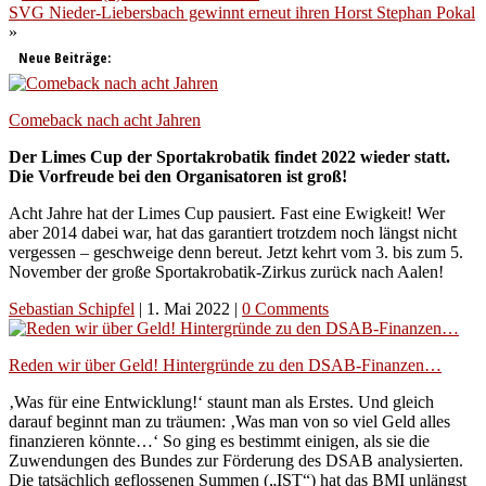
SVG Nieder-Liebersbach gewinnt erneut ihren Horst Stephan Pokal
»
Neue Beiträge:
Comeback nach acht Jahren
Der Limes Cup der Sportakrobatik findet 2022 wieder statt.
Die Vorfreude bei den Organisatoren ist groß!
Acht Jahre hat der Limes Cup pausiert. Fast eine Ewigkeit! Wer
aber 2014 dabei war, hat das garantiert trotzdem noch längst nicht
vergessen – geschweige denn bereut. Jetzt kehrt vom 3. bis zum 5.
November der große Sportakrobatik-Zirkus zurück nach Aalen!
Sebastian Schipfel
|
1. Mai 2022
|
0 Comments
Reden wir über Geld! Hintergründe zu den DSAB-Finanzen…
‚Was für eine Entwicklung!‘ staunt man als Erstes. Und gleich
darauf beginnt man zu träumen: ‚Was man von so viel Geld alles
finanzieren könnte…‘ So ging es bestimmt einigen, als sie die
Zuwendungen des Bundes zur Förderung des DSAB analysierten.
Die tatsächlich geflossenen Summen („IST“) hat das BMI unlängst