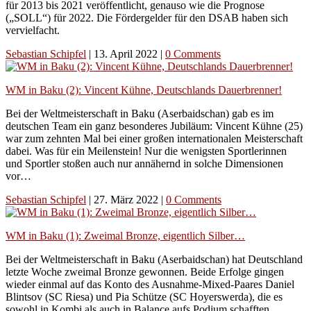
für 2013 bis 2021 veröffentlicht, genauso wie die Prognose
(„SOLL“) für 2022. Die Fördergelder für den DSAB haben sich
vervielfacht.
Sebastian Schipfel
|
13. April 2022
|
0 Comments
WM in Baku (2): Vincent Kühne, Deutschlands Dauerbrenner!
Bei der Weltmeisterschaft in Baku (Aserbaidschan) gab es im
deutschen Team ein ganz besonderes Jubiläum: Vincent Kühne (25)
war zum zehnten Mal bei einer großen internationalen Meisterschaft
dabei. Was für ein Meilenstein! Nur die wenigsten Sportlerinnen
und Sportler stoßen auch nur annähernd in solche Dimensionen
vor…
Sebastian Schipfel
|
27. März 2022
|
0 Comments
WM in Baku (1): Zweimal Bronze, eigentlich Silber…
Bei der Weltmeisterschaft in Baku (Aserbaidschan) hat Deutschland
letzte Woche zweimal Bronze gewonnen. Beide Erfolge gingen
wieder einmal auf das Konto des Ausnahme-Mixed-Paares Daniel
Blintsov (SC Riesa) und Pia Schütze (SC Hoyerswerda), die es
sowohl in Kombi als auch in Balance aufs Podium schafften.