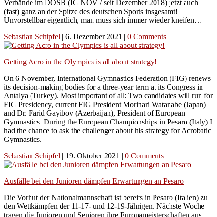
Verbände im DOSB (IG NOV / seit Dezember 2018) jetzt auch
(fast) ganz an der Spitze des deutschen Sports insgesamt!
Unvorstellbar eigentlich, man muss sich immer wieder kneifen…
Sebastian Schipfel
|
6. Dezember 2021
|
0 Comments
Getting Acro in the Olympics is all about strategy!
On 6 November, International Gymnastics Federation (FIG) renews
its decision-making bodies for a three-year term at its Congress in
Antalya (Turkey). Most important of all: Two candidates will run for
FIG Presidency, current FIG President Morinari Watanabe (Japan)
and Dr. Farid Gayibov (Azerbaijan), President of European
Gymnastics. During the European Championships in Pesaro (Italy) I
had the chance to ask the challenger about his strategy for Acrobatic
Gymnastics.
Sebastian Schipfel
|
19. Oktober 2021
|
0 Comments
Ausfälle bei den Junioren dämpfen Erwartungen an Pesaro
Die Vorhut der Nationalmannschaft ist bereits in Pesaro (Italien) zu
den Wettkämpfen der 11-17- und 12-19-Jährigen. Nächste Woche
tragen die Junioren und Senioren ihre Europameisterschaften aus.