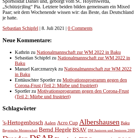
Sportsoldat Daniel und, geborgt vom SC Hoyerswerda,
„Schütz(e)ling“ Pia. Letztere beiden bilden gemeinsam ein Mixed
Paar; seit dem Wochenende wissen wir: das Beste, das Deutschland
je hatte.
Sebastian Schipfel
|
8. Juli 2021
|
0 Comments
Neue Kommentare:
Kathrin
zu
Nationalmannschaft zur WM 2022 in Baku
Sebastian Schipfel
zu
Nationalmannschaft zur WM 2022 in
Baku
Manuel Karczmarzyk
zu
Nationalmannschaft zur WM 2022
in Baku
Enttäuschter Sportler
zu
Motivationsprogramm gegen den
Corona-Frust (Teil 2: Mürbe und frustriert)
Sportler
zu
Motivationsprogramm gegen den Corona-Frust
(Teil 2: Mürbe und frustriert)
Schlagwörter
Albershausen
's-Hertogenbosch
Acro Cup
Aalen
Baku
Bernd Hegele
BSAV
Bayerische Meisterschaft
DM Junioren und Senioren 2009