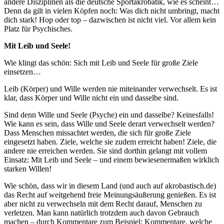
andere Disziplinen als die deutsche Sportakrobatik, wie es scheint…
Denn da gilt in vielen Köpfen noch: Was dich nicht umbringt, macht
dich stark! Hop oder top – dazwischen ist nicht viel. Vor allem kein
Platz für Psychisches.
Mit Leib und Seele!
Wie klingt das schön: Sich mit Leib und Seele für große Ziele
einsetzen…
Leib (Körper) und Wille werden nie miteinander verwechselt. Es ist
klar, dass Körper und Wille nicht ein und dasselbe sind.
Sind denn Wille und Seele (Psyche) ein und dasselbe? Keinesfalls!
Wie kann es sein, dass Wille und Seele derart verwechselt werden?
Dass Menschen missachtet werden, die sich für große Ziele
eingesetzt haben. Ziele, welche sie zudem erreicht haben! Ziele, die
andere nie erreichen werden. Sie sind dorthin gelangt mit vollem
Einsatz: Mit Leib und Seele – und einem bewiesenermaßen wirklich
starken Willen!
Wie schön, dass wir in diesem Land (und auch auf akrobastisch.de)
das Recht auf weitgehend freie Meinungsäußerung genießen. Es ist
aber nicht zu verwechseln mit dem Recht darauf, Menschen zu
verletzen. Man kann natürlich trotzdem auch davon Gebrauch
machen – durch Kommentare zum Beispiel: Kommentare, welche