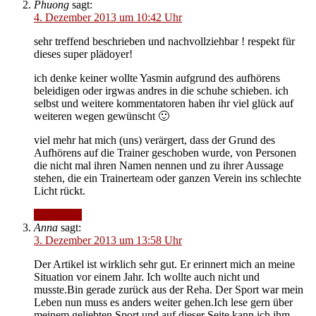
Phuong
sagt:
4. Dezember 2013 um 10:42 Uhr
sehr treffend beschrieben und nachvollziehbar ! respekt für
dieses super plädoyer!
ich denke keiner wollte Yasmin aufgrund des aufhörens
beleidigen oder irgwas andres in die schuhe schieben. ich
selbst und weitere kommentatoren haben ihr viel glück auf
weiteren wegen gewünscht 🙂
viel mehr hat mich (uns) verärgert, dass der Grund des
Aufhörens auf die Trainer geschoben wurde, von Personen
die nicht mal ihren Namen nennen und zu ihrer Aussage
stehen, die ein Trainerteam oder ganzen Verein ins schlechte
Licht rückt.
Antworten
Anna
sagt:
3. Dezember 2013 um 13:58 Uhr
Der Artikel ist wirklich sehr gut. Er erinnert mich an meine
Situation vor einem Jahr. Ich wollte auch nicht und
musste.Bin gerade zurück aus der Reha. Der Sport war mein
Leben nun muss es anders weiter gehen.Ich lese gern über
meinem geliebten Sport und auf dieser Seite kann ich ihm