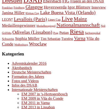
DSAB
Dresden
Ebersbach
FIG
Fragen an den DSAB
Glasgow
Hoyerswerda
Igor Blintsov
Interview
Frankfurt
Friedberg
Lake Buena Vista (Orlando)
Janina Hiller
Klokan Cup
Live
Levallois (Paris)
Mainz
LEON*
Limes Cup
Nationalmannschaft
Medaillengewinner
Medaillenspiegel
Neil
Riesa
Odivelas (Lissabon)
Putian
Prag
Griffiths
Sachsenpokal
Varna
Vila do
Sophia Müller
Schwerin
Tim Sebastian
Turnfest
Wroclaw
Conde
Weißenburg
Kategorien
Adventskalender 2016
Akrobastisch
Deutsche Meisterschaften
Formation des Jahres
Fotos und Videos
Infos des DSAB
Internationale Meisterschaften
EM 2007 in 's-Hertogenbosch
EM 2009 in Vila do Conde
EM 2011 in Varna
EM 2013 in Lissabon