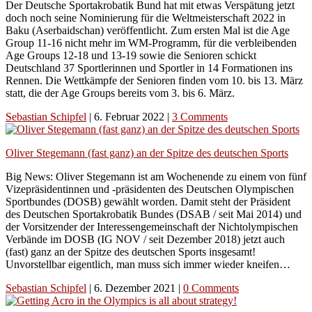
Der Deutsche Sportakrobatik Bund hat mit etwas Verspätung jetzt
doch noch seine Nominierung für die Weltmeisterschaft 2022 in
Baku (Aserbaidschan) veröffentlicht. Zum ersten Mal ist die Age
Group 11-16 nicht mehr im WM-Programm, für die verbleibenden
Age Groups 12-18 und 13-19 sowie die Senioren schickt
Deutschland 37 Sportlerinnen und Sportler in 14 Formationen ins
Rennen. Die Wettkämpfe der Senioren finden vom 10. bis 13. März
statt, die der Age Groups bereits vom 3. bis 6. März.
Sebastian Schipfel
|
6. Februar 2022
|
3 Comments
Oliver Stegemann (fast ganz) an der Spitze des deutschen Sports
Big News: Oliver Stegemann ist am Wochenende zu einem von fünf
Vizepräsidentinnen und -präsidenten des Deutschen Olympischen
Sportbundes (DOSB) gewählt worden. Damit steht der Präsident
des Deutschen Sportakrobatik Bundes (DSAB / seit Mai 2014) und
der Vorsitzender der Interessengemeinschaft der Nichtolympischen
Verbände im DOSB (IG NOV / seit Dezember 2018) jetzt auch
(fast) ganz an der Spitze des deutschen Sports insgesamt!
Unvorstellbar eigentlich, man muss sich immer wieder kneifen…
Sebastian Schipfel
|
6. Dezember 2021
|
0 Comments