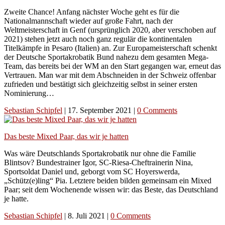
Zweite Chance! Anfang nächster Woche geht es für die
Nationalmannschaft wieder auf große Fahrt, nach der
Weltmeisterschaft in Genf (ursprünglich 2020, aber verschoben auf
2021) stehen jetzt auch noch ganz regulär die kontinentalen
Titelkämpfe in Pesaro (Italien) an. Zur Europameisterschaft schenkt
der Deutsche Sportakrobatik Bund nahezu dem gesamten Mega-
Team, das bereits bei der WM an den Start gegangen war, erneut das
Vertrauen. Man war mit dem Abschneiden in der Schweiz offenbar
zufrieden und bestätigt sich gleichzeitig selbst in seiner ersten
Nominierung…
Sebastian Schipfel
|
17. September 2021
|
0 Comments
Das beste Mixed Paar, das wir je hatten
Was wäre Deutschlands Sportakrobatik nur ohne die Familie
Blintsov? Bundestrainer Igor, SC-Riesa-Cheftrainerin Nina,
Sportsoldat Daniel und, geborgt vom SC Hoyerswerda,
„Schütz(e)ling“ Pia. Letztere beiden bilden gemeinsam ein Mixed
Paar; seit dem Wochenende wissen wir: das Beste, das Deutschland
je hatte.
Sebastian Schipfel
|
8. Juli 2021
|
0 Comments