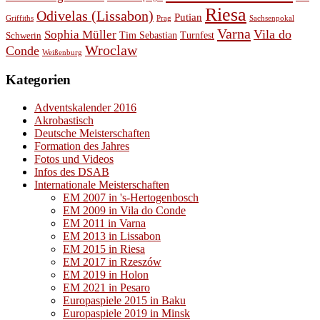
Riesa
Odivelas (Lissabon)
Putian
Prag
Griffiths
Sachsenpokal
Varna
Vila do
Sophia Müller
Schwerin
Tim Sebastian
Turnfest
Wroclaw
Conde
Weißenburg
Kategorien
Adventskalender 2016
Akrobastisch
Deutsche Meisterschaften
Formation des Jahres
Fotos und Videos
Infos des DSAB
Internationale Meisterschaften
EM 2007 in 's-Hertogenbosch
EM 2009 in Vila do Conde
EM 2011 in Varna
EM 2013 in Lissabon
EM 2015 in Riesa
EM 2017 in Rzeszów
EM 2019 in Holon
EM 2021 in Pesaro
Europaspiele 2015 in Baku
Europaspiele 2019 in Minsk