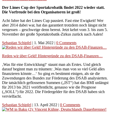
Der Limes Cup der Sportakrobatik findet 2022 wieder statt.
Die Vorfreude bei den Organisatoren ist groß!
Acht Jahre hat der Limes Cup pausiert. Fast eine Ewigkeit! Wer
aber 2014 dabei war, hat das garantiert trotzdem noch längst nicht
vergessen – geschweige denn bereut. Jetzt kehrt vom 3. bis zum 5.
November der große Sportakrobatik-Zirkus zurück nach Aalen!
Sebastian Schipfel
|
1. Mai 2022
|
0 Comments
Reden wir über Geld! Hintergründe zu den DSAB-Finanzen…
‚Was für eine Entwicklung!‘ staunt man als Erstes. Und gleich
darauf beginnt man zu träumen: ‚Was man von so viel Geld alles
finanzieren könnte…‘ So ging es bestimmt einigen, als sie die
Zuwendungen des Bundes zur Förderung des DSAB analysierten.
Die tatsächlich geflossenen Summen („IST“) hat das BMI unlängst
für 2013 bis 2021 veröffentlicht, genauso wie die Prognose
(„SOLL“) für 2022. Die Fördergelder für den DSAB haben sich
vervielfacht.
Sebastian Schipfel
|
13. April 2022
|
0 Comments