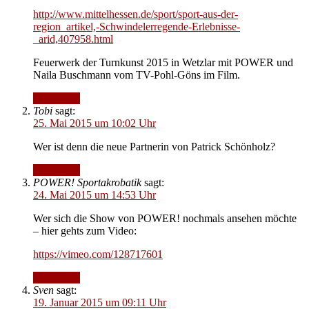
http://www.mittelhessen.de/sport/sport-aus-der-
region_artikel,-Schwindelerregende-Erlebnisse-
_arid,407958.html
Feuerwerk der Turnkunst 2015 in Wetzlar mit POWER und
Naila Buschmann vom TV-Pohl-Göns im Film.
Antworten
Tobi
sagt:
25. Mai 2015 um 10:02 Uhr
Wer ist denn die neue Partnerin von Patrick Schönholz?
Antworten
POWER! Sportakrobatik
sagt:
24. Mai 2015 um 14:53 Uhr
Wer sich die Show von POWER! nochmals ansehen möchte
– hier gehts zum Video:
https://vimeo.com/128717601
Antworten
Sven
sagt:
19. Januar 2015 um 09:11 Uhr