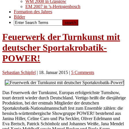
WM 2008 in Glasgow
EM 2007 in ’s-Hertogenbosch
Formation des Jahres
Bilder
Feuerwerk der Turnkunst mit
deutscher Sportakrobatik-
POWER!
Sebastian Schipfel
|
18. Januar 2015
|
5 Comments
Das Feuerwerk der Turnkunst, Europas erfolgreichste Turnshow,
tourt derzeit wieder durch Deutschland. Vertigo heißt die diesjährige
Produktion, bei der erstmals Mitglieder der deutschen
Sportakrobatik-Nationalmannschaft fest zum Ensemble zählen: die
hessisch-württembergische Showgruppe POWER! bestehend aus
Janina Hiller, Celine Caro und Pia Seckler, Oliver Edelmann und
Eva Breisch, Patrick Schönholz und Johannes Weiße, Jana Mendel
und Xenia Mehlhaff sowie Marcel Becker und Paula Saure.