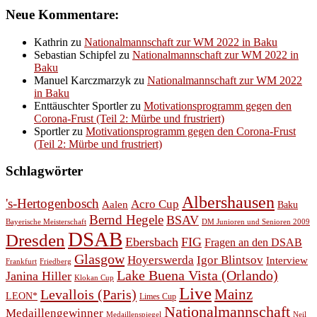
Neue Kommentare:
Kathrin
zu
Nationalmannschaft zur WM 2022 in Baku
Sebastian Schipfel
zu
Nationalmannschaft zur WM 2022 in
Baku
Manuel Karczmarzyk
zu
Nationalmannschaft zur WM 2022
in Baku
Enttäuschter Sportler
zu
Motivationsprogramm gegen den
Corona-Frust (Teil 2: Mürbe und frustriert)
Sportler
zu
Motivationsprogramm gegen den Corona-Frust
(Teil 2: Mürbe und frustriert)
Schlagwörter
Albershausen
's-Hertogenbosch
Acro Cup
Aalen
Baku
Bernd Hegele
BSAV
Bayerische Meisterschaft
DM Junioren und Senioren 2009
DSAB
Dresden
Ebersbach
FIG
Fragen an den DSAB
Glasgow
Hoyerswerda
Igor Blintsov
Interview
Frankfurt
Friedberg
Lake Buena Vista (Orlando)
Janina Hiller
Klokan Cup
Live
Levallois (Paris)
Mainz
LEON*
Limes Cup
Nationalmannschaft
Medaillengewinner
Medaillenspiegel
Neil