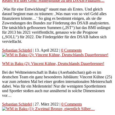
Reden wir über Geld! Hintergründe zu den DSAB-Finanzen…
‚Was für eine Entwicklung!‘ staunt man als Erstes. Und gleich
darauf beginnt man zu träumen: ‚Was man von so viel Geld alles
finanzieren könnte…‘ So ging es bestimmt einigen, als sie die
Zuwendungen des Bundes zur Förderung des DSAB analysierten.
Die tatsächlich geflossenen Summen („IST“) hat das BMI unlängst
für 2013 bis 2021 veröffentlicht, genauso wie die Prognose
(„SOLL“) für 2022. Die Fördergelder für den DSAB haben sich
vervielfacht.
Sebastian Schipfel
|
13. April 2022
|
0 Comments
WM in Baku (2): Vincent Kühne, Deutschlands Dauerbrenner!
Bei der Weltmeisterschaft in Baku (Aserbaidschan) gab es im
deutschen Team ein ganz besonderes Jubiläum: Vincent Kühne (25)
war zum zehnten Mal bei einer großen internationalen Meisterschaft
dabei. Was für ein Meilenstein! Nur die wenigsten Sportlerinnen
und Sportler stoßen auch nur annähernd in solche Dimensionen
vor…
Sebastian Schipfel
|
27. März 2022
|
0 Comments