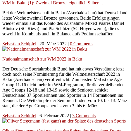
WM in Baku (1): Zweimal Bronze, eigentlich Silber…
Bei der Weltmeisterschaft in Baku (Aserbaidschan) hat Deutschland
letzte Woche zweimal Bronze gewonnen. Beide Erfolge gingen
wieder einmal auf das Konto des Ausnahme-Mixed-Paares Daniel
Blintsov (SC Riesa) und Pia Schütze (SC Hoyerswerda), die es
sowohl in Kombi als auch in Balance aufs Podium schafften.
Sebastian Schipfel
|
20. März 2022
|
0 Comments
Nationalmannschaft zur WM 2022 in Baku
Der Deutsche Sportakrobatik Bund hat mit etwas Verspätung jetzt
doch noch seine Nominierung für die Weltmeisterschaft 2022 in
Baku (Aserbaidschan) veröffentlicht. Zum ersten Mal ist die Age
Group 11-16 nicht mehr im WM-Programm, für die verbleibenden
Age Groups 12-18 und 13-19 sowie die Senioren schickt
Deutschland 37 Sportlerinnen und Sportler in 14 Formationen ins
Rennen. Die Wettkämpfe der Senioren finden vom 10. bis 13. März
statt, die der Age Groups bereits vom 3. bis 6. März.
Sebastian Schipfel
|
6. Februar 2022
|
3 Comments
Oliver Stegemann (fast ganz) an der Spitze des deutschen Sports