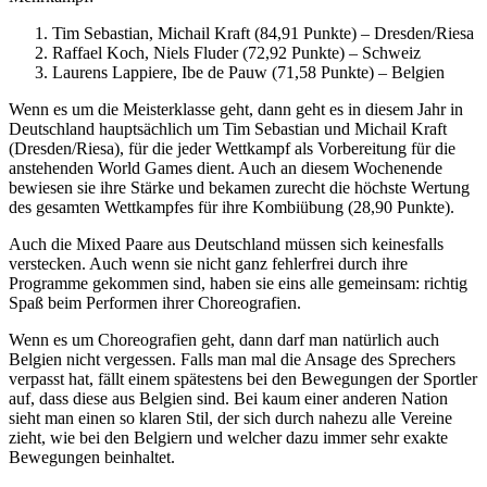
Tim Sebastian, Michail Kraft (84,91 Punkte) – Dresden/Riesa
Raffael Koch, Niels Fluder (72,92 Punkte) – Schweiz
Laurens Lappiere, Ibe de Pauw (71,58 Punkte) – Belgien
Wenn es um die Meisterklasse geht, dann geht es in diesem Jahr in
Deutschland hauptsächlich um Tim Sebastian und Michail Kraft
(Dresden/Riesa), für die jeder Wettkampf als Vorbereitung für die
anstehenden World Games dient. Auch an diesem Wochenende
bewiesen sie ihre Stärke und bekamen zurecht die höchste Wertung
des gesamten Wettkampfes für ihre Kombiübung (28,90 Punkte).
Auch die Mixed Paare aus Deutschland müssen sich keinesfalls
verstecken. Auch wenn sie nicht ganz fehlerfrei durch ihre
Programme gekommen sind, haben sie eins alle gemeinsam: richtig
Spaß beim Performen ihrer Choreografien.
Wenn es um Choreografien geht, dann darf man natürlich auch
Belgien nicht vergessen. Falls man mal die Ansage des Sprechers
verpasst hat, fällt einem spätestens bei den Bewegungen der Sportler
auf, dass diese aus Belgien sind. Bei kaum einer anderen Nation
sieht man einen so klaren Stil, der sich durch nahezu alle Vereine
zieht, wie bei den Belgiern und welcher dazu immer sehr exakte
Bewegungen beinhaltet.