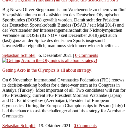
Big News: Oliver Stegemann ist am Wochenende zu einem von fünf
Vizepräsidentinnen und -präsidenten des Deutschen Olympischen
Sportbundes (DOSB) gewählt worden. Damit steht der Präsident
des Deutschen Sportakrobatik Bundes (DSAB / seit Mai 2014) und
der Vorsitzender der Interessengemeinschaft der Nichtolympischen
Verbände im DOSB (IG NOV / seit Dezember 2018) jetzt auch
(fast) ganz an der Spitze des deutschen Sports insgesamt!
Unvorstellbar eigentlich, man muss sich immer wieder kneifen…
Sebastian Schipfel
|
6. Dezember 2021
|
0 Comments
Getting Acro in the Olympics is all about strategy!
On 6 November, International Gymnastics Federation (FIG) renews
its decision-making bodies for a three-year term at its Congress in
Antalya (Turkey). Most important of all: Two candidates will run for
FIG Presidency, current FIG President Morinari Watanabe (Japan)
and Dr. Farid Gayibov (Azerbaijan), President of European
Gymnastics. During the European Championships in Pesaro (Italy) I
had the chance to ask the challenger about his strategy for Acrobatic
Gymnastics.
Sebastian Schipfel
|
19. Oktober 2021
|
0 Comments