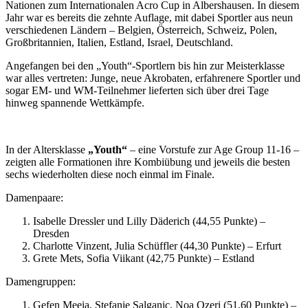
Nationen zum Internationalen Acro Cup in Albershausen. In diesem
Jahr war es bereits die zehnte Auflage, mit dabei Sportler aus neun
verschiedenen Ländern – Belgien, Österreich, Schweiz, Polen,
Großbritannien, Italien, Estland, Israel, Deutschland.
Angefangen bei den „Youth“-Sportlern bis hin zur Meisterklasse
war alles vertreten: Junge, neue Akrobaten, erfahrenere Sportler und
sogar EM- und WM-Teilnehmer lieferten sich über drei Tage
hinweg spannende Wettkämpfe.
In der Altersklasse
„Youth“
– eine Vorstufe zur Age Group 11-16 –
zeigten alle Formationen ihre Kombiübung und jeweils die besten
sechs wiederholten diese noch einmal im Finale.
Damenpaare:
Isabelle Dressler und Lilly Däderich (44,55 Punkte) –
Dresden
Charlotte Vinzent, Julia Schüffler (44,30 Punkte) – Erfurt
Grete Mets, Sofia Viikant (42,75 Punkte) – Estland
Damengruppen:
Gefen Meeia, Stefanie Salganic, Noa Ozeri (51,60 Punkte) –