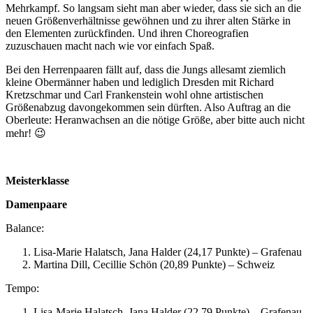
Mehrkampf. So langsam sieht man aber wieder, dass sie sich an die
neuen Größenverhältnisse gewöhnen und zu ihrer alten Stärke in
den Elementen zurückfinden. Und ihren Choreografien
zuzuschauen macht nach wie vor einfach Spaß.
Bei den Herrenpaaren fällt auf, dass die Jungs allesamt ziemlich
kleine Obermänner haben und lediglich Dresden mit Richard
Kretzschmar und Carl Frankenstein wohl ohne artistischen
Größenabzug davongekommen sein dürften. Also Auftrag an die
Oberleute: Heranwachsen an die nötige Größe, aber bitte auch nicht
mehr! 😉
Meisterklasse
Damenpaare
Balance:
Lisa-Marie Halatsch, Jana Halder (24,17 Punkte) – Grafenau
Martina Dill, Cecillie Schön (20,89 Punkte) – Schweiz
Tempo:
Lisa-Marie Halatsch, Jana Halder (22,79 Punkte) – Grafenau