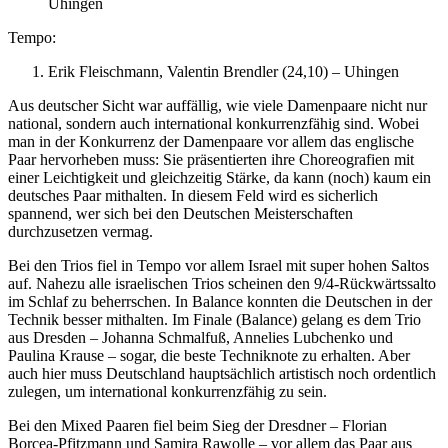
Uhingen
Tempo:
Erik Fleischmann, Valentin Brendler (24,10) – Uhingen
Aus deutscher Sicht war auffällig, wie viele Damenpaare nicht nur
national, sondern auch international konkurrenzfähig sind. Wobei
man in der Konkurrenz der Damenpaare vor allem das englische
Paar hervorheben muss: Sie präsentierten ihre Choreografien mit
einer Leichtigkeit und gleichzeitig Stärke, da kann (noch) kaum ein
deutsches Paar mithalten. In diesem Feld wird es sicherlich
spannend, wer sich bei den Deutschen Meisterschaften
durchzusetzen vermag.
Bei den Trios fiel in Tempo vor allem Israel mit super hohen Saltos
auf. Nahezu alle israelischen Trios scheinen den 9/4-Rückwärtssalto
im Schlaf zu beherrschen. In Balance konnten die Deutschen in der
Technik besser mithalten. Im Finale (Balance) gelang es dem Trio
aus Dresden – Johanna Schmalfuß, Annelies Lubchenko und
Paulina Krause – sogar, die beste Techniknote zu erhalten. Aber
auch hier muss Deutschland hauptsächlich artistisch noch ordentlich
zulegen, um international konkurrenzfähig zu sein.
Bei den Mixed Paaren fiel beim Sieg der Dresdner – Florian
Borcea-Pfitzmann und Samira Rawolle – vor allem das Paar aus