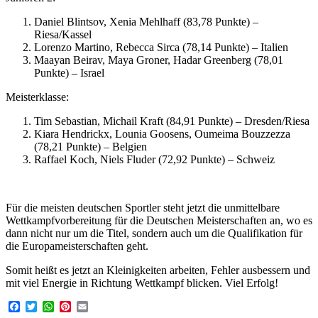
Daniel Blintsov, Xenia Mehlhaff (83,78 Punkte) –
Riesa/Kassel
Lorenzo Martino, Rebecca Sirca (78,14 Punkte) – Italien
Maayan Beirav, Maya Groner, Hadar Greenberg (78,01
Punkte) – Israel
Meisterklasse:
Tim Sebastian, Michail Kraft (84,91 Punkte) – Dresden/Riesa
Kiara Hendrickx, Lounia Goosens, Oumeima Bouzzezza
(78,21 Punkte) – Belgien
Raffael Koch, Niels Fluder (72,92 Punkte) – Schweiz
Für die meisten deutschen Sportler steht jetzt die unmittelbare
Wettkampfvorbereitung für die Deutschen Meisterschaften an, wo es
dann nicht nur um die Titel, sondern auch um die Qualifikation für
die Europameisterschaften geht.
Somit heißt es jetzt an Kleinigkeiten arbeiten, Fehler ausbessern und
mit viel Energie in Richtung Wettkampf blicken. Viel Erfolg!
Facebook
Twitter
WhatsApp
Pinterest
Email