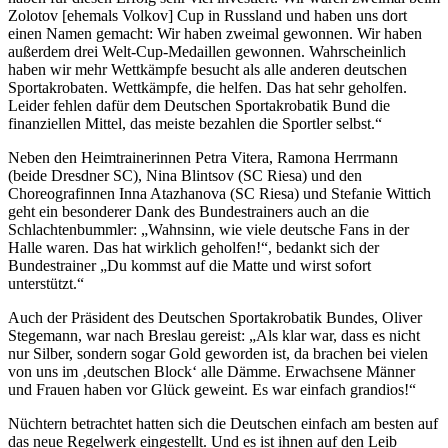
Zolotov [ehemals Volkov] Cup in Russland und haben uns dort
einen Namen gemacht: Wir haben zweimal gewonnen. Wir haben
außerdem drei Welt-Cup-Medaillen gewonnen. Wahrscheinlich
haben wir mehr Wettkämpfe besucht als alle anderen deutschen
Sportakrobaten. Wettkämpfe, die helfen. Das hat sehr geholfen.
Leider fehlen dafür dem Deutschen Sportakrobatik Bund die
finanziellen Mittel, das meiste bezahlen die Sportler selbst.“
Neben den Heimtrainerinnen Petra Vitera, Ramona Herrmann
(beide Dresdner SC), Nina Blintsov (SC Riesa) und den
Choreografinnen Inna Atazhanova (SC Riesa) und Stefanie Wittich
geht ein besonderer Dank des Bundestrainers auch an die
Schlachtenbummler: „Wahnsinn, wie viele deutsche Fans in der
Halle waren. Das hat wirklich geholfen!“, bedankt sich der
Bundestrainer „Du kommst auf die Matte und wirst sofort
unterstützt.“
Auch der Präsident des Deutschen Sportakrobatik Bundes, Oliver
Stegemann, war nach Breslau gereist: „Als klar war, dass es nicht
nur Silber, sondern sogar Gold geworden ist, da brachen bei vielen
von uns im ‚deutschen Block‘ alle Dämme. Erwachsene Männer
und Frauen haben vor Glück geweint. Es war einfach grandios!“
Nüchtern betrachtet hatten sich die Deutschen einfach am besten auf
das neue Regelwerk eingestellt. Und es ist ihnen auf den Leib