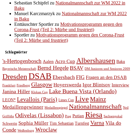
Sebastian Schipfel
zu
Nationalmannschaft zur WM 2022 in
Baku
Manuel Karczmarzyk
zu
Nationalmannschaft zur WM 2022
in Baku
Enttäuschter Sportler
zu
Motivationsprogramm gegen den
Corona-Frust (Teil 2: Mürbe und frustriert)
Sportler
zu
Motivationsprogramm gegen den Corona-Frust
(Teil 2: Mürbe und frustriert)
Schlagwörter
Albershausen
's-Hertogenbosch
Acro Cup
Aalen
Baku
Bernd Hegele
BSAV
Bayerische Meisterschaft
DM Junioren und Senioren 2009
DSAB
Dresden
Ebersbach
FIG
Fragen an den DSAB
Glasgow
Hoyerswerda
Igor Blintsov
Interview
Frankfurt
Friedberg
Lake Buena Vista (Orlando)
Janina Hiller
Klokan Cup
Live
Levallois (Paris)
Mainz
LEON*
Limes Cup
Nationalmannschaft
Medaillengewinner
Medaillenspiegel
Neil
Riesa
Odivelas (Lissabon)
Putian
Prag
Griffiths
Sachsenpokal
Varna
Vila do
Sophia Müller
Schwerin
Tim Sebastian
Turnfest
Wroclaw
Conde
Weißenburg