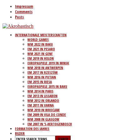
Impressum
Comments
Posts
INTERNATIONALE MEISTERSCHAFTEN
WORLD GAMES
WM 2022 IN BAKU
EM 2021 IN PESARO
WM 2021 IN GENF
EM 2019 IN HOLON
EUROPASPIELE 2019 IN MINSK
WM 2018 IN ANTWERPEN
EM 2017 IN RZESZÓW
WM 2016 IN PUTIAN
EM 2015 IN RIESA
EUROPASPIELE 2015 IN BAKU
WM 2014 IN PARIS
EM 2013 IN LISSABON
WM 2012 IN ORLANDO
EM 2011 IN VARNA
WM 2010 IN WROCLAW
EM 2009 IN VILA DO CONDE
WM 2008 IN GLASGOW
EM 2007 IN ’S-HERTOGENBOSCH
FORMATION DES JAHRES
BILDER