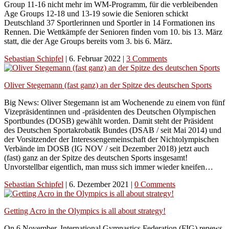
Group 11-16 nicht mehr im WM-Programm, für die verbleibenden
Age Groups 12-18 und 13-19 sowie die Senioren schickt
Deutschland 37 Sportlerinnen und Sportler in 14 Formationen ins
Rennen. Die Wettkämpfe der Senioren finden vom 10. bis 13. März
statt, die der Age Groups bereits vom 3. bis 6. März.
Sebastian Schipfel
|
6. Februar 2022
|
3 Comments
Oliver Stegemann (fast ganz) an der Spitze des deutschen Sports
Big News: Oliver Stegemann ist am Wochenende zu einem von fünf
Vizepräsidentinnen und -präsidenten des Deutschen Olympischen
Sportbundes (DOSB) gewählt worden. Damit steht der Präsident
des Deutschen Sportakrobatik Bundes (DSAB / seit Mai 2014) und
der Vorsitzender der Interessengemeinschaft der Nichtolympischen
Verbände im DOSB (IG NOV / seit Dezember 2018) jetzt auch
(fast) ganz an der Spitze des deutschen Sports insgesamt!
Unvorstellbar eigentlich, man muss sich immer wieder kneifen…
Sebastian Schipfel
|
6. Dezember 2021
|
0 Comments
Getting Acro in the Olympics is all about strategy!
On 6 November, International Gymnastics Federation (FIG) renews