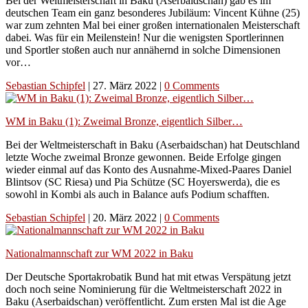
Bei der Weltmeisterschaft in Baku (Aserbaidschan) gab es im
deutschen Team ein ganz besonderes Jubiläum: Vincent Kühne (25)
war zum zehnten Mal bei einer großen internationalen Meisterschaft
dabei. Was für ein Meilenstein! Nur die wenigsten Sportlerinnen
und Sportler stoßen auch nur annähernd in solche Dimensionen
vor…
Sebastian Schipfel
|
27. März 2022
|
0 Comments
WM in Baku (1): Zweimal Bronze, eigentlich Silber…
Bei der Weltmeisterschaft in Baku (Aserbaidschan) hat Deutschland
letzte Woche zweimal Bronze gewonnen. Beide Erfolge gingen
wieder einmal auf das Konto des Ausnahme-Mixed-Paares Daniel
Blintsov (SC Riesa) und Pia Schütze (SC Hoyerswerda), die es
sowohl in Kombi als auch in Balance aufs Podium schafften.
Sebastian Schipfel
|
20. März 2022
|
0 Comments
Nationalmannschaft zur WM 2022 in Baku
Der Deutsche Sportakrobatik Bund hat mit etwas Verspätung jetzt
doch noch seine Nominierung für die Weltmeisterschaft 2022 in
Baku (Aserbaidschan) veröffentlicht. Zum ersten Mal ist die Age