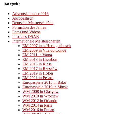
Kategorien
Adventskalender 2016
Akrobastisch
Deutsche Meisterschaften
Formation des Jahres
Fotos und Videos
Infos des DSAB
Internationale Meisterschaften
EM 2007 in 's-Hertogenbosch
EM 2009 in Vila do Conde
EM 2011 in Varna
EM 2013 in Lissabon
EM 2015 in Riesa
EM 2017 in Rzeszów
EM 2019 in Holon
EM 2021 in Pesaro
Europaspiele 2015 in Baku
Europaspiele 2019 in Minsk
WM 2008 in Glasgow
WM 2010 in Wroclaw
WM 2012 in Orlando
WM 2014 in Paris
WM 2016 in Putian