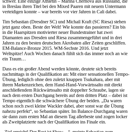
schwer. Eine einzige Athletin – Marina Chernova aus Russland, die
in Breslau ihren Titel bei den Mixed Paaren mit neuem Untermann
verteidigen konnte – war bereits vor vier Jahren in Cali dabei.
Tim Sebastian (Dresdner SC) und Michail Kraft (SC Riesa) stehen
jetzt ganz oben. Beste der Welt! Wie konnte das passieren? Ein bis
in die Haarspitzen motivierter neuer Bundestrainer hat zwei
Diamanten aus Dresden und Riesa zusammengeführt und in drei
Jahren zu den besten deutschen Akrobaten aller Zeiten geschliffen.
EM-Balance-Bronze 2015. WM-Sechste 2016. Und jetzt
Weltspitze! Auch Wochen danach fühlt sich das immer noch an wie
ein Traum…
Dass es ein großer Abend werden könnte, deutete sich bereits
nachmittags in der Qualifikation an: Mit einer sensationellen Tempo-
Übung, lediglich ohne den zuletzt knappen Tsukahara, aber mit
ihrem Markenzeichen, dem Hand-Hand-Vorwärtssalto mit direkt
anschließendem Rückwärtssalto mit doppelter Schraube, lagen sie
nach dem ersten Durchgang bereits auf dem dritten Platz – dabei ist
Tempo eigentlich die schwächere Übung der beiden. „Da waren
schon noch zwei kleine Wackler dabei, aber sonst war die Übung
nahezu perfekt“, so Sebastian später. Im Balance-Durchgang waren
sie dann zum ersten Mal an diesem Tag allerbeste und zogen locker
als Zweitplatzierte nach der Qualifikation ins Finale ein.
„Ziel erreicht! Der Rest ist Show…“, meinte Sebastian zum