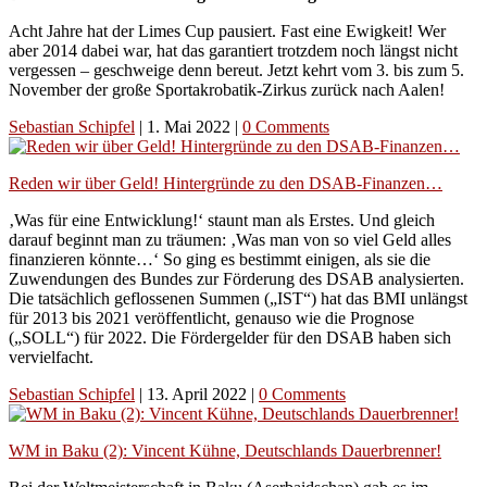
Acht Jahre hat der Limes Cup pausiert. Fast eine Ewigkeit! Wer
aber 2014 dabei war, hat das garantiert trotzdem noch längst nicht
vergessen – geschweige denn bereut. Jetzt kehrt vom 3. bis zum 5.
November der große Sportakrobatik-Zirkus zurück nach Aalen!
Sebastian Schipfel
|
1. Mai 2022
|
0 Comments
Reden wir über Geld! Hintergründe zu den DSAB-Finanzen…
‚Was für eine Entwicklung!‘ staunt man als Erstes. Und gleich
darauf beginnt man zu träumen: ‚Was man von so viel Geld alles
finanzieren könnte…‘ So ging es bestimmt einigen, als sie die
Zuwendungen des Bundes zur Förderung des DSAB analysierten.
Die tatsächlich geflossenen Summen („IST“) hat das BMI unlängst
für 2013 bis 2021 veröffentlicht, genauso wie die Prognose
(„SOLL“) für 2022. Die Fördergelder für den DSAB haben sich
vervielfacht.
Sebastian Schipfel
|
13. April 2022
|
0 Comments
WM in Baku (2): Vincent Kühne, Deutschlands Dauerbrenner!