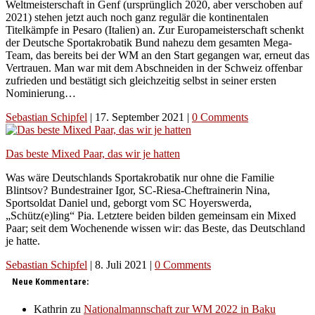
Weltmeisterschaft in Genf (ursprünglich 2020, aber verschoben auf
2021) stehen jetzt auch noch ganz regulär die kontinentalen
Titelkämpfe in Pesaro (Italien) an. Zur Europameisterschaft schenkt
der Deutsche Sportakrobatik Bund nahezu dem gesamten Mega-
Team, das bereits bei der WM an den Start gegangen war, erneut das
Vertrauen. Man war mit dem Abschneiden in der Schweiz offenbar
zufrieden und bestätigt sich gleichzeitig selbst in seiner ersten
Nominierung…
Sebastian Schipfel
|
17. September 2021
|
0 Comments
Das beste Mixed Paar, das wir je hatten
Was wäre Deutschlands Sportakrobatik nur ohne die Familie
Blintsov? Bundestrainer Igor, SC-Riesa-Cheftrainerin Nina,
Sportsoldat Daniel und, geborgt vom SC Hoyerswerda,
„Schütz(e)ling“ Pia. Letztere beiden bilden gemeinsam ein Mixed
Paar; seit dem Wochenende wissen wir: das Beste, das Deutschland
je hatte.
Sebastian Schipfel
|
8. Juli 2021
|
0 Comments
Neue Kommentare:
Kathrin
zu
Nationalmannschaft zur WM 2022 in Baku