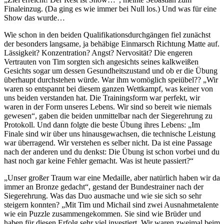
Finaleinzug. (Da ging es wie immer bei Null los.) Und was für eine
Show das wurde…
Wie schon in den beiden Qualifikationsdurchgängen fiel zunächst
der besonders langsame, ja behäbige Einmarsch Richtung Matte auf.
Lässigkeit? Konzentration? Angst? Nervosität? Die engeren
Vertrauten von Tim sorgten sich angesichts seines kalkweißen
Gesichts sogar um dessen Gesundheitszustand und ob er die Übung
überhaupt durchstehen würde. War ihm womöglich speiübel?? „Wir
waren so entspannt bei diesem ganzen Wettkampf, was keiner von
uns beiden verstanden hat. Die Trainingsform war perfekt, wir
waren in der Form unseres Lebens. Wir sind so bereit wie niemals
gewesen“, gaben die beiden unmittelbar nach der Siegerehrung zu
Protokoll. Und dann folgte die beste Übung ihres Lebens: „Im
Finale sind wir über uns hinausgewachsen, die technische Leistung
war überragend. Wir verstehen es selber nicht. Da ist eine Passage
nach der anderen und du denkst: Die Übung ist schon vorbei und du
hast noch gar keine Fehler gemacht. Was ist heute passiert?“
„Unser großer Traum war eine Medaille, aber natürlich haben wir da
immer an Bronze gedacht“, gestand der Bundestrainer nach der
Siegerehrung. Was das Duo ausmache und wie sie sich so sehr
steigern konnten? „Mit Tim und Michail sind zwei Ausnahmetalente
wie ein Puzzle zusammengekommen. Sie sind wie Brüder und
haben für diesen Erfolg sehr viel investiert. Wir waren zweimal beim