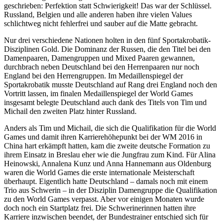
geschrieben: Perfektion statt Schwierigkeit! Das war der Schlüssel.
Russland, Belgien und alle anderen haben ihre vielen Values
schlichtweg nicht fehlerfrei und sauber auf die Matte gebracht.
Nur drei verschiedene Nationen holten in den fünf Sportakrobatik-
Disziplinen Gold. Die Dominanz der Russen, die den Titel bei den
Damenpaaren, Damengruppen und Mixed Paaren gewannen,
durchbrach neben Deutschland bei den Herrenpaaren nur noch
England bei den Herrengruppen. Im Medaillenspiegel der
Sportakrobatik musste Deutschland auf Rang drei England noch den
Vortritt lassen, im finalen Medaillenspiegel der World Games
insgesamt belegte Deutschland auch dank des Titels von Tim und
Michail den zweiten Platz hinter Russland.
Anders als Tim und Michail, die sich die Qualifikation für die World
Games und damit ihren Karrierehöhepunkt bei der WM 2016 in
China hart erkämpft hatten, kam die zweite deutsche Formation zu
ihrem Einsatz in Breslau eher wie die Jungfrau zum Kind. Für Alina
Heinowski, Annalena Kunz und Anna Hannemann aus Oldenburg
waren die World Games die erste internationale Meisterschaft
überhaupt. Eigentlich hatte Deutschland – damals noch mit einem
Trio aus Schwerin – in der Disziplin Damengruppe die Qualifikation
zu den World Games verpasst. Aber vor einigen Monaten wurde
doch noch ein Startplatz frei. Die Schwerinerinnen hatten ihre
Karriere inzwischen beendet, der Bundestrainer entschied sich für