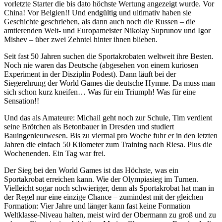
vorletzte Starter die bis dato höchste Wertung angezeigt wurde. Vor
China! Vor Belgien!! Und endgültig und ultimativ haben sie
Geschichte geschrieben, als dann auch noch die Russen – die
amtierenden Welt- und Europameister Nikolay Suprunov und Igor
Mishev – über zwei Zehntel hinter ihnen blieben.
Seit fast 50 Jahren suchen die Sportakrobaten weltweit ihre Besten.
Noch nie waren das Deutsche (abgesehen von einem kuriosen
Experiment in der Disziplin Podest). Dann läuft bei der
Siegerehrung der World Games die deutsche Hymne. Da muss man
sich schon kurz kneifen… Was für ein Triumph! Was für eine
Sensation!!
Und das als Amateure: Michail geht noch zur Schule, Tim verdient
seine Brötchen als Betonbauer in Dresden und studiert
Bauingenieurwesen. Bis zu viermal pro Woche fuhr er in den letzten
Jahren die einfach 50 Kilometer zum Training nach Riesa. Plus die
Wochenenden. Ein Tag war frei.
Der Sieg bei den World Games ist das Höchste, was ein
Sportakrobat erreichen kann. Wie der Olympiasieg im Turnen.
Vielleicht sogar noch schwieriger, denn als Sportakrobat hat man in
der Regel nur eine einzige Chance – zumindest mit der gleichen
Formation: Vier Jahre und länger kann fast keine Formation
Weltklasse-Niveau halten, meist wird der Obermann zu groß und zu