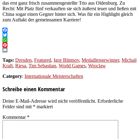
das erst ganz frisch zusammengestellte Trio aus Oldenburg. Zu
Recht: Mit Platz fünf verkauften sie sich äußerst teuer und ließen mit
China sogar einen Gegner hinter sich. Was für ein Highlight gleich
zum Auftakt der gemeinsamen Karriere!
Facebook
Twitter
WhatsApp
Pinterest
Email
Tags:
Dresden
,
Featured
,
Igor Blintsov
,
Medaillengewinner
,
Michail
Kraft
,
Riesa
,
Tim Sebastian
,
World Games
,
Wroclaw
Category
:
Internationale Meisterschaften
Schreibe einen Kommentar
Deine E-Mail-Adresse wird nicht veröffentlicht.
Erforderliche
Felder sind mit
*
markiert
Kommentar
*