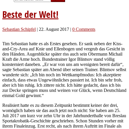
Beste der Welt!
Sebastian Schipfel
|
22. August 2017
|
0 Comments
Tim Sebastian hatte es als Erstes gesehen. Er sank neben der Kiss-
and-Cry-Area auf Knie und Ellenbogen und vergrub das Gesicht in
den Händen. Augenblicke später riss auch sein Obermann Michail
Kraft die Arme hoch. Bundestrainer Igor Blintsov stand völlig
konsterniert daneben. „Er war von uns am wenigsten bereit dafür“,
sagte Sebastian später am Abend über seinen Trainer. Blintsov selbst
wunderte sich: „Ich bin noch im Wettkampfmodus: Ich akzeptiere
einfach, dass etwas Ungewöhnliches passiert ist. Ich bin sehr froh,
aber ich bin ruhig. Ich zittere nicht. Ich hätte gedacht, dass ich bis
zur Decke springen muss und weinen vor Glück, wenn Deutschland
einmal Gold gewinnt.“
Realisiert hatte es zu diesem Zeitpunkt bestimmt keiner der drei,
womöglich haben sie das auch jetzt noch nicht: Sie haben am 25.
Juli 2017 um kurz vor zehn Uhr in der Jahrhunderthalle von Breslau
Sportakrobatik-Geschichte geschrieben. Schon Stunden vorher mit
ihrem Finaleinzug. Erst recht, als nach ihrem Auftritt im Finale als