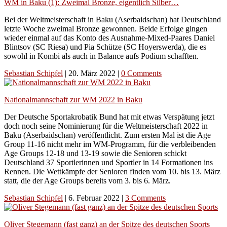
WM in Baku (1): Zweimal Bronze, eigentlich Silber…
Bei der Weltmeisterschaft in Baku (Aserbaidschan) hat Deutschland
letzte Woche zweimal Bronze gewonnen. Beide Erfolge gingen
wieder einmal auf das Konto des Ausnahme-Mixed-Paares Daniel
Blintsov (SC Riesa) und Pia Schütze (SC Hoyerswerda), die es
sowohl in Kombi als auch in Balance aufs Podium schafften.
Sebastian Schipfel
|
20. März 2022
|
0 Comments
Nationalmannschaft zur WM 2022 in Baku
Der Deutsche Sportakrobatik Bund hat mit etwas Verspätung jetzt
doch noch seine Nominierung für die Weltmeisterschaft 2022 in
Baku (Aserbaidschan) veröffentlicht. Zum ersten Mal ist die Age
Group 11-16 nicht mehr im WM-Programm, für die verbleibenden
Age Groups 12-18 und 13-19 sowie die Senioren schickt
Deutschland 37 Sportlerinnen und Sportler in 14 Formationen ins
Rennen. Die Wettkämpfe der Senioren finden vom 10. bis 13. März
statt, die der Age Groups bereits vom 3. bis 6. März.
Sebastian Schipfel
|
6. Februar 2022
|
3 Comments
Oliver Stegemann (fast ganz) an der Spitze des deutschen Sports