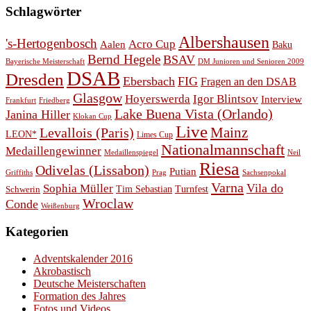
Schlagwörter
Albershausen
's-Hertogenbosch
Acro Cup
Aalen
Baku
Bernd Hegele
BSAV
Bayerische Meisterschaft
DM Junioren und Senioren 2009
DSAB
Dresden
Ebersbach
FIG
Fragen an den DSAB
Glasgow
Hoyerswerda
Igor Blintsov
Interview
Frankfurt
Friedberg
Lake Buena Vista (Orlando)
Janina Hiller
Klokan Cup
Live
Levallois (Paris)
Mainz
LEON*
Limes Cup
Nationalmannschaft
Medaillengewinner
Medaillenspiegel
Neil
Riesa
Odivelas (Lissabon)
Putian
Prag
Griffiths
Sachsenpokal
Varna
Vila do
Sophia Müller
Schwerin
Tim Sebastian
Turnfest
Wroclaw
Conde
Weißenburg
Kategorien
Adventskalender 2016
Akrobastisch
Deutsche Meisterschaften
Formation des Jahres
Fotos und Videos