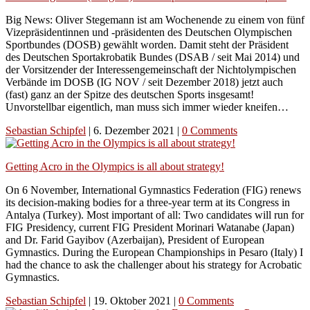
Big News: Oliver Stegemann ist am Wochenende zu einem von fünf
Vizepräsidentinnen und -präsidenten des Deutschen Olympischen
Sportbundes (DOSB) gewählt worden. Damit steht der Präsident
des Deutschen Sportakrobatik Bundes (DSAB / seit Mai 2014) und
der Vorsitzender der Interessengemeinschaft der Nichtolympischen
Verbände im DOSB (IG NOV / seit Dezember 2018) jetzt auch
(fast) ganz an der Spitze des deutschen Sports insgesamt!
Unvorstellbar eigentlich, man muss sich immer wieder kneifen…
Sebastian Schipfel
|
6. Dezember 2021
|
0 Comments
Getting Acro in the Olympics is all about strategy!
On 6 November, International Gymnastics Federation (FIG) renews
its decision-making bodies for a three-year term at its Congress in
Antalya (Turkey). Most important of all: Two candidates will run for
FIG Presidency, current FIG President Morinari Watanabe (Japan)
and Dr. Farid Gayibov (Azerbaijan), President of European
Gymnastics. During the European Championships in Pesaro (Italy) I
had the chance to ask the challenger about his strategy for Acrobatic
Gymnastics.
Sebastian Schipfel
|
19. Oktober 2021
|
0 Comments