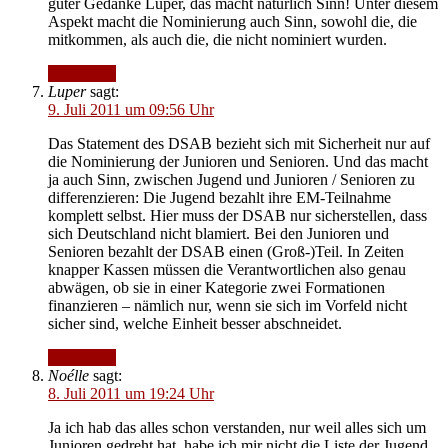
guter Gedanke Luper, das macht natürlich Sinn! Unter diesem
Aspekt macht die Nominierung auch Sinn, sowohl die, die
mitkommen, als auch die, die nicht nominiert wurden.
Antworten
Luper
sagt:
9. Juli 2011 um 09:56 Uhr
Das Statement des DSAB bezieht sich mit Sicherheit nur auf
die Nominierung der Junioren und Senioren. Und das macht
ja auch Sinn, zwischen Jugend und Junioren / Senioren zu
differenzieren: Die Jugend bezahlt ihre EM-Teilnahme
komplett selbst. Hier muss der DSAB nur sicherstellen, dass
sich Deutschland nicht blamiert. Bei den Junioren und
Senioren bezahlt der DSAB einen (Groß-)Teil. In Zeiten
knapper Kassen müssen die Verantwortlichen also genau
abwägen, ob sie in einer Kategorie zwei Formationen
finanzieren – nämlich nur, wenn sie sich im Vorfeld nicht
sicher sind, welche Einheit besser abschneidet.
Antworten
Noélle
sagt:
8. Juli 2011 um 19:24 Uhr
Ja ich hab das alles schon verstanden, nur weil alles sich um
Junioren gedreht hat, habe ich mir nicht die Liste der Jugend