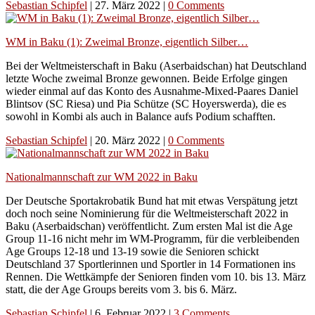
Sebastian Schipfel
|
27. März 2022
|
0 Comments
WM in Baku (1): Zweimal Bronze, eigentlich Silber…
Bei der Weltmeisterschaft in Baku (Aserbaidschan) hat Deutschland
letzte Woche zweimal Bronze gewonnen. Beide Erfolge gingen
wieder einmal auf das Konto des Ausnahme-Mixed-Paares Daniel
Blintsov (SC Riesa) und Pia Schütze (SC Hoyerswerda), die es
sowohl in Kombi als auch in Balance aufs Podium schafften.
Sebastian Schipfel
|
20. März 2022
|
0 Comments
Nationalmannschaft zur WM 2022 in Baku
Der Deutsche Sportakrobatik Bund hat mit etwas Verspätung jetzt
doch noch seine Nominierung für die Weltmeisterschaft 2022 in
Baku (Aserbaidschan) veröffentlicht. Zum ersten Mal ist die Age
Group 11-16 nicht mehr im WM-Programm, für die verbleibenden
Age Groups 12-18 und 13-19 sowie die Senioren schickt
Deutschland 37 Sportlerinnen und Sportler in 14 Formationen ins
Rennen. Die Wettkämpfe der Senioren finden vom 10. bis 13. März
statt, die der Age Groups bereits vom 3. bis 6. März.
Sebastian Schipfel
|
6. Februar 2022
|
3 Comments