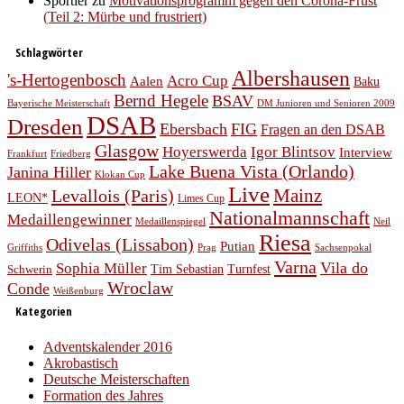
Sportler
zu
Motivationsprogramm gegen den Corona-Frust
(Teil 2: Mürbe und frustriert)
Schlagwörter
Albershausen
's-Hertogenbosch
Acro Cup
Aalen
Baku
Bernd Hegele
BSAV
Bayerische Meisterschaft
DM Junioren und Senioren 2009
DSAB
Dresden
Ebersbach
FIG
Fragen an den DSAB
Glasgow
Hoyerswerda
Igor Blintsov
Interview
Frankfurt
Friedberg
Lake Buena Vista (Orlando)
Janina Hiller
Klokan Cup
Live
Levallois (Paris)
Mainz
LEON*
Limes Cup
Nationalmannschaft
Medaillengewinner
Medaillenspiegel
Neil
Riesa
Odivelas (Lissabon)
Putian
Prag
Griffiths
Sachsenpokal
Varna
Vila do
Sophia Müller
Schwerin
Tim Sebastian
Turnfest
Wroclaw
Conde
Weißenburg
Kategorien
Adventskalender 2016
Akrobastisch
Deutsche Meisterschaften
Formation des Jahres