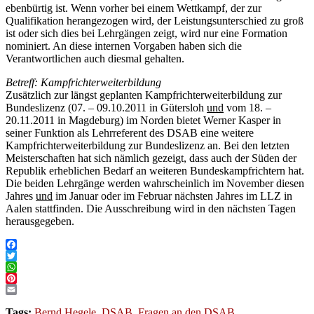
ebenbürtig ist. Wenn vorher bei einem Wettkampf, der zur
Qualifikation herangezogen wird, der Leistungsunterschied zu groß
ist oder sich dies bei Lehrgängen zeigt, wird nur eine Formation
nominiert. An diese internen Vorgaben haben sich die
Verantwortlichen auch diesmal gehalten.
Betreff: Kampfrichterweiterbildung
Zusätzlich zur längst geplanten Kampfrichterweiterbildung zur
Bundeslizenz (07. – 09.10.2011 in Gütersloh
und
vom 18. –
20.11.2011 in Magdeburg) im Norden bietet Werner Kasper in
seiner Funktion als Lehrreferent des DSAB eine weitere
Kampfrichterweiterbildung zur Bundeslizenz an. Bei den letzten
Meisterschaften hat sich nämlich gezeigt, dass auch der Süden der
Republik erheblichen Bedarf an weiteren Bundeskampfrichtern hat.
Die beiden Lehrgänge werden wahrscheinlich im November diesen
Jahres
und
im Januar oder im Februar nächsten Jahres im LLZ in
Aalen stattfinden. Die Ausschreibung wird in den nächsten Tagen
herausgegeben.
Facebook
Twitter
WhatsApp
Pinterest
Email
Tags:
Bernd Hegele
,
DSAB
,
Fragen an den DSAB