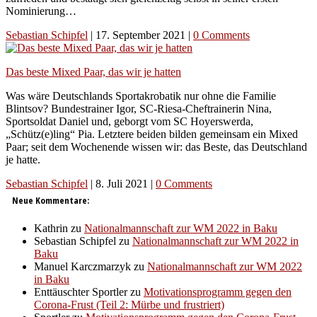
Nominierung…
Sebastian Schipfel
|
17. September 2021
|
0 Comments
Das beste Mixed Paar, das wir je hatten
Was wäre Deutschlands Sportakrobatik nur ohne die Familie
Blintsov? Bundestrainer Igor, SC-Riesa-Cheftrainerin Nina,
Sportsoldat Daniel und, geborgt vom SC Hoyerswerda,
„Schütz(e)ling“ Pia. Letztere beiden bilden gemeinsam ein Mixed
Paar; seit dem Wochenende wissen wir: das Beste, das Deutschland
je hatte.
Sebastian Schipfel
|
8. Juli 2021
|
0 Comments
Neue Kommentare:
Kathrin
zu
Nationalmannschaft zur WM 2022 in Baku
Sebastian Schipfel
zu
Nationalmannschaft zur WM 2022 in
Baku
Manuel Karczmarzyk
zu
Nationalmannschaft zur WM 2022
in Baku
Enttäuschter Sportler
zu
Motivationsprogramm gegen den
Corona-Frust (Teil 2: Mürbe und frustriert)