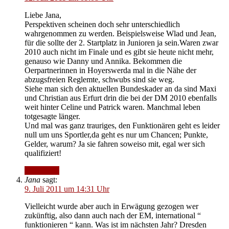
Liebe Jana,
Perspektiven scheinen doch sehr unterschiedlich
wahrgenommen zu werden. Beispielsweise Wlad und Jean,
für die sollte der 2. Startplatz in Junioren ja sein.Waren zwar
2010 auch nicht im Finale und es gibt sie heute nicht mehr,
genauso wie Danny und Annika. Bekommen die
Oerpartnerinnen in Hoyerswerda mal in die Nähe der
abzugsfreien Reglemte, schwubs sind sie weg.
Siehe man sich den aktuellen Bundeskader an da sind Maxi
und Christian aus Erfurt drin die bei der DM 2010 ebenfalls
weit hinter Celine und Patrick waren. Manchmal leben
totgesagte länger.
Und mal was ganz trauriges, den Funktionären geht es leider
null um uns Sportler,da geht es nur um Chancen; Punkte,
Gelder, warum? Ja sie fahren soweiso mit, egal wer sich
qualifiziert!
Antworten
Jana
sagt:
9. Juli 2011 um 14:31 Uhr
Vielleicht wurde aber auch in Erwägung gezogen wer
zukünftig, also dann auch nach der EM, international “
funktionieren “ kann. Was ist im nächsten Jahr? Dresden