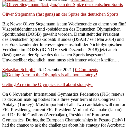
Oliver Stegemann (fast ganz) an der Spitze des deutschen Sports
Big News: Oliver Stegemann ist am Wochenende zu einem von fünf
Vizepräsidentinnen und -präsidenten des Deutschen Olympischen
Sportbundes (DOSB) gewählt worden. Damit steht der Präsident
des Deutschen Sportakrobatik Bundes (DSAB / seit Mai 2014) und
der Vorsitzender der Interessengemeinschaft der Nichtolympischen
Verbände im DOSB (IG NOV / seit Dezember 2018) jetzt auch
(fast) ganz an der Spitze des deutschen Sports insgesamt!
Unvorstellbar eigentlich, man muss sich immer wieder kneifen…
Sebastian Schipfel
|
6. Dezember 2021
|
0 Comments
Getting Acro in the Olympics is all about strategy!
On 6 November, International Gymnastics Federation (FIG) renews
its decision-making bodies for a three-year term at its Congress in
Antalya (Turkey). Most important of all: Two candidates will run for
FIG Presidency, current FIG President Morinari Watanabe (Japan)
and Dr. Farid Gayibov (Azerbaijan), President of European
Gymnastics. During the European Championships in Pesaro (Italy) I
had the chance to ask the challenger about his strategy for Acrobatic