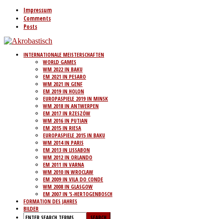
Impressum
Comments
Posts
INTERNATIONALE MEISTERSCHAFTEN
WORLD GAMES
WM 2022 IN BAKU
EM 2021 IN PESARO
WM 2021 IN GENF
EM 2019 IN HOLON
EUROPASPIELE 2019 IN MINSK
WM 2018 IN ANTWERPEN
EM 2017 IN RZESZÓW
WM 2016 IN PUTIAN
EM 2015 IN RIESA
EUROPASPIELE 2015 IN BAKU
WM 2014 IN PARIS
EM 2013 IN LISSABON
WM 2012 IN ORLANDO
EM 2011 IN VARNA
WM 2010 IN WROCLAW
EM 2009 IN VILA DO CONDE
WM 2008 IN GLASGOW
EM 2007 IN ’S-HERTOGENBOSCH
FORMATION DES JAHRES
BILDER