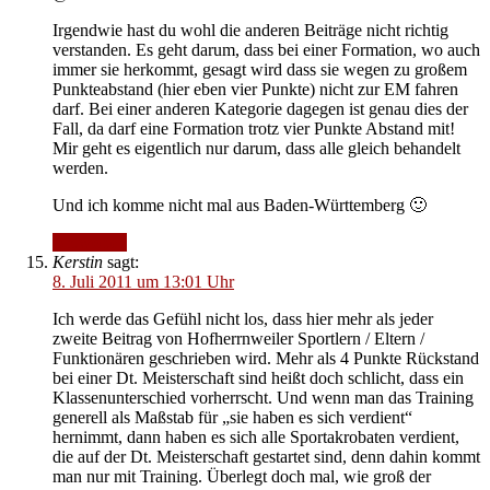
Irgendwie hast du wohl die anderen Beiträge nicht richtig
verstanden. Es geht darum, dass bei einer Formation, wo auch
immer sie herkommt, gesagt wird dass sie wegen zu großem
Punkteabstand (hier eben vier Punkte) nicht zur EM fahren
darf. Bei einer anderen Kategorie dagegen ist genau dies der
Fall, da darf eine Formation trotz vier Punkte Abstand mit!
Mir geht es eigentlich nur darum, dass alle gleich behandelt
werden.
Und ich komme nicht mal aus Baden-Württemberg 🙂
Antworten
Kerstin
sagt:
8. Juli 2011 um 13:01 Uhr
Ich werde das Gefühl nicht los, dass hier mehr als jeder
zweite Beitrag von Hofherrnweiler Sportlern / Eltern /
Funktionären geschrieben wird. Mehr als 4 Punkte Rückstand
bei einer Dt. Meisterschaft sind heißt doch schlicht, dass ein
Klassenunterschied vorherrscht. Und wenn man das Training
generell als Maßstab für „sie haben es sich verdient“
hernimmt, dann haben es sich alle Sportakrobaten verdient,
die auf der Dt. Meisterschaft gestartet sind, denn dahin kommt
man nur mit Training. Überlegt doch mal, wie groß der