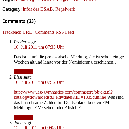
Category
:
Infos des DSAB
,
Regelwerk
Comments (23)
Trackback URL
|
Comments RSS Feed
Insider
sagt:
16. Juli 2011 um 07:33 Uhr
Das ist „nur“ die provisorische Meldung, die ist schon einige
Wochen alt und lange vor der Nominierung erschienen…
Antworten
Lissi
sagt:
16. Juli 2011 um 07:12 Uhr
http://www.ueg-gymnastics.com/commstore/objekt.pl?
katalog=downloads&Feld=datei&ID=1335&inline
Was sind
das für seltsame Zahlen für Deutschland bei den EM-
Meldungen? Versehen oder Absicht?
Antworten
Julia
sagt:
12. Juli 2011 um 09:08 Uhr