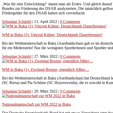
‚Was für eine Entwicklung!‘ staunt man als Erstes. Und gleich darau
Bundes zur Förderung des DSAB analysierten. Die tatsächlich geflos
Fördergelder für den DSAB haben sich vervielfacht.
Sebastian Schipfel
|
13. April 2022
|
0 Comments
WM in Baku (2): Vincent Kühne, Deutschlands Dauerbrenner!
Bei der Weltmeisterschaft in Baku (Aserbaidschan) gab es im deutsc
für ein Meilenstein! Nur die wenigsten Sportlerinnen und Sportler 
Sebastian Schipfel
|
27. März 2022
|
0 Comments
WM in Baku (1): Zweimal Bronze, eigentlich Silber…
Bei der Weltmeisterschaft in Baku (Aserbaidschan) hat Deutschland
(SC Riesa) und Pia Schütze (SC Hoyerswerda), die es sowohl in Komb
Sebastian Schipfel
|
20. März 2022
|
0 Comments
Nationalmannschaft zur WM 2022 in Baku
Der Deutsche Sportakrobatik Bund hat mit etwas Verspätung jetzt doc