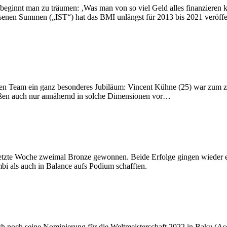
f beginnt man zu träumen: ‚Was man von so viel Geld alles finanzieren
senen Summen („IST“) hat das BMI unlängst für 2013 bis 2021 veröffe
hen Team ein ganz besonderes Jubiläum: Vincent Kühne (25) war zum ze
stoßen auch nur annähernd in solche Dimensionen vor…
 letzte Woche zweimal Bronze gewonnen. Beide Erfolge gingen wieder
i als auch in Balance aufs Podium schafften.
h noch seine Nominierung für die Weltmeisterschaft 2022 in Baku (Ase