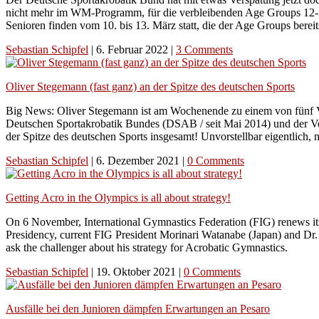
nicht mehr im WM-Programm, für die verbleibenden Age Groups 12-18
Senioren finden vom 10. bis 13. März statt, die der Age Groups bereit
Sebastian Schipfel
|
6. Februar 2022
|
3 Comments
Oliver Stegemann (fast ganz) an der Spitze des deutschen Sports
Big News: Oliver Stegemann ist am Wochenende zu einem von fünf V
Deutschen Sportakrobatik Bundes (DSAB / seit Mai 2014) und der Vo
der Spitze des deutschen Sports insgesamt! Unvorstellbar eigentlic
Sebastian Schipfel
|
6. Dezember 2021
|
0 Comments
Getting Acro in the Olympics is all about strategy!
On 6 November, International Gymnastics Federation (FIG) renews its 
Presidency, current FIG President Morinari Watanabe (Japan) and Dr.
ask the challenger about his strategy for Acrobatic Gymnastics.
Sebastian Schipfel
|
19. Oktober 2021
|
0 Comments
Ausfälle bei den Junioren dämpfen Erwartungen an Pesaro