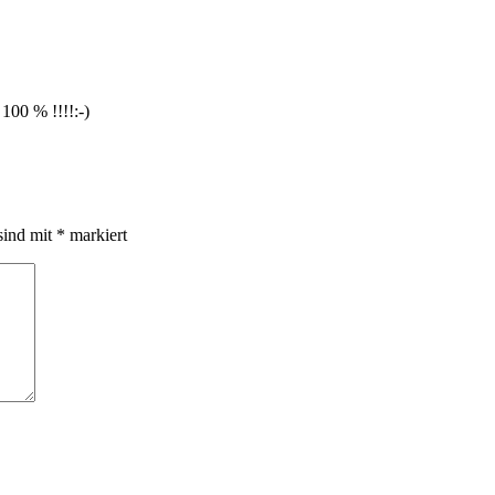
100 % !!!!:-)
sind mit
*
markiert