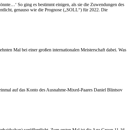
 könnte…‘ So ging es bestimmt einigen, als sie die Zuwendungen des
ntlicht, genauso wie die Prognose („SOLL“) für 2022. Die
hnten Mal bei einer großen internationalen Meisterschaft dabei. Was
 einmal auf das Konto des Ausnahme-Mixed-Paares Daniel Blintsov
rbaidschan) veröffentlicht. Zum ersten Mal ist die Age Group 11-16