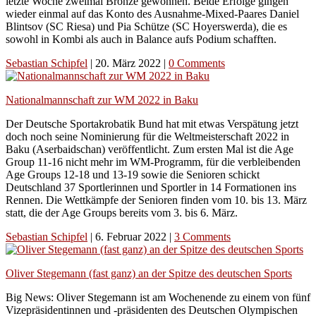
letzte Woche zweimal Bronze gewonnen. Beide Erfolge gingen
wieder einmal auf das Konto des Ausnahme-Mixed-Paares Daniel
Blintsov (SC Riesa) und Pia Schütze (SC Hoyerswerda), die es
sowohl in Kombi als auch in Balance aufs Podium schafften.
Sebastian Schipfel
|
20. März 2022
|
0 Comments
Nationalmannschaft zur WM 2022 in Baku
Der Deutsche Sportakrobatik Bund hat mit etwas Verspätung jetzt
doch noch seine Nominierung für die Weltmeisterschaft 2022 in
Baku (Aserbaidschan) veröffentlicht. Zum ersten Mal ist die Age
Group 11-16 nicht mehr im WM-Programm, für die verbleibenden
Age Groups 12-18 und 13-19 sowie die Senioren schickt
Deutschland 37 Sportlerinnen und Sportler in 14 Formationen ins
Rennen. Die Wettkämpfe der Senioren finden vom 10. bis 13. März
statt, die der Age Groups bereits vom 3. bis 6. März.
Sebastian Schipfel
|
6. Februar 2022
|
3 Comments
Oliver Stegemann (fast ganz) an der Spitze des deutschen Sports
Big News: Oliver Stegemann ist am Wochenende zu einem von fünf
Vizepräsidentinnen und -präsidenten des Deutschen Olympischen