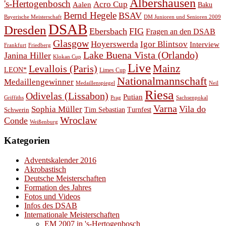
Albershausen
's-Hertogenbosch
Acro Cup
Aalen
Baku
Bernd Hegele
BSAV
Bayerische Meisterschaft
DM Junioren und Senioren 2009
DSAB
Dresden
Ebersbach
FIG
Fragen an den DSAB
Glasgow
Hoyerswerda
Igor Blintsov
Interview
Frankfurt
Friedberg
Lake Buena Vista (Orlando)
Janina Hiller
Klokan Cup
Live
Levallois (Paris)
Mainz
LEON*
Limes Cup
Nationalmannschaft
Medaillengewinner
Medaillenspiegel
Neil
Riesa
Odivelas (Lissabon)
Putian
Prag
Griffiths
Sachsenpokal
Varna
Vila do
Sophia Müller
Schwerin
Tim Sebastian
Turnfest
Wroclaw
Conde
Weißenburg
Kategorien
Adventskalender 2016
Akrobastisch
Deutsche Meisterschaften
Formation des Jahres
Fotos und Videos
Infos des DSAB
Internationale Meisterschaften
EM 2007 in 's-Hertogenbosch