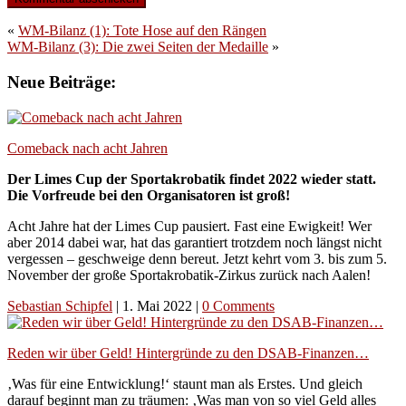
«
WM-Bilanz (1): Tote Hose auf den Rängen
WM-Bilanz (3): Die zwei Seiten der Medaille
»
Neue Beiträge:
Comeback nach acht Jahren
Der Limes Cup der Sportakrobatik findet 2022 wieder statt.
Die Vorfreude bei den Organisatoren ist groß!
Acht Jahre hat der Limes Cup pausiert. Fast eine Ewigkeit! Wer
aber 2014 dabei war, hat das garantiert trotzdem noch längst nicht
vergessen – geschweige denn bereut. Jetzt kehrt vom 3. bis zum 5.
November der große Sportakrobatik-Zirkus zurück nach Aalen!
Sebastian Schipfel
|
1. Mai 2022
|
0 Comments
Reden wir über Geld! Hintergründe zu den DSAB-Finanzen…
‚Was für eine Entwicklung!‘ staunt man als Erstes. Und gleich
darauf beginnt man zu träumen: ‚Was man von so viel Geld alles