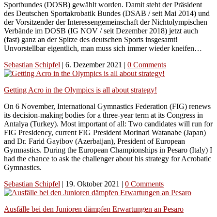
Sportbundes (DOSB) gewählt worden. Damit steht der Präsident
des Deutschen Sportakrobatik Bundes (DSAB / seit Mai 2014) und
der Vorsitzender der Interessengemeinschaft der Nichtolympischen
Verbände im DOSB (IG NOV / seit Dezember 2018) jetzt auch
(fast) ganz an der Spitze des deutschen Sports insgesamt!
Unvorstellbar eigentlich, man muss sich immer wieder kneifen…
Sebastian Schipfel
|
6. Dezember 2021
|
0 Comments
Getting Acro in the Olympics is all about strategy!
On 6 November, International Gymnastics Federation (FIG) renews
its decision-making bodies for a three-year term at its Congress in
Antalya (Turkey). Most important of all: Two candidates will run for
FIG Presidency, current FIG President Morinari Watanabe (Japan)
and Dr. Farid Gayibov (Azerbaijan), President of European
Gymnastics. During the European Championships in Pesaro (Italy) I
had the chance to ask the challenger about his strategy for Acrobatic
Gymnastics.
Sebastian Schipfel
|
19. Oktober 2021
|
0 Comments
Ausfälle bei den Junioren dämpfen Erwartungen an Pesaro