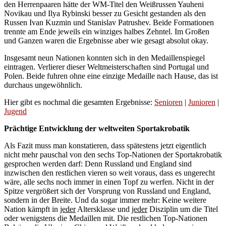
den Herrenpaaren hätte der WM-Titel den Weißrussen Yauheni
Novikau und Ilya Rybinski besser zu Gesicht gestanden als den
Russen Ivan Kuzmin und Stanislav Patrushev. Beide Formationen
trennte am Ende jeweils ein winziges halbes Zehntel. Im Großen
und Ganzen waren die Ergebnisse aber wie gesagt absolut okay.
Insgesamt neun Nationen konnten sich in den Medaillenspiegel
eintragen. Verlierer dieser Weltmeisterschaften sind Portugal und
Polen. Beide fuhren ohne eine einzige Medaille nach Hause, das ist
durchaus ungewöhnlich.
Hier gibt es nochmal die gesamten Ergebnisse:
Senioren
|
Junioren
|
Jugend
Prächtige Entwicklung der weltweiten Sportakrobatik
Als Fazit muss man konstatieren, dass spätestens jetzt eigentlich
nicht mehr pauschal von den sechs Top-Nationen der Sportakrobatik
gesprochen werden darf: Denn Russland und England sind
inzwischen den restlichen vieren so weit voraus, dass es ungerecht
wäre, alle sechs noch immer in einen Topf zu werfen. Nicht in der
Spitze vergrößert sich der Vorsprung von Russland und England,
sondern in der Breite. Und da sogar immer mehr: Keine weitere
Nation kämpft in
jeder
Altersklasse und
jeder
Disziplin um die Titel
oder wenigstens die Medaillen mit. Die restlichen Top-Nationen