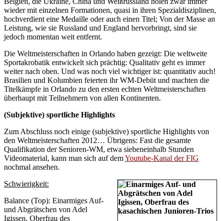
Belgien, die Ukraine, China und Weißrussland holen zwar immer
wieder mit einzelnen Formationen, quasi in ihren Spezialdisziplinen,
hochverdient eine Medaille oder auch einen Titel; Von der Masse an
Leistung, wie sie Russland und England hervorbringt, sind sie
jedoch momentan weit entfernt.
Die Weltmeisterschaften in Orlando haben gezeigt: Die weltweite
Sportakrobatik entwickelt sich prächtig: Qualitativ geht es immer
weiter nach oben. Und was noch viel wichtiger ist: quantitativ auch!
Brasilien und Kolumbien feierten ihr WM-Debüt und machten die
Titelkämpfe in Orlando zu den ersten echten Weltmeisterschaften
überhaupt mit Teilnehmern von allen Kontinenten.
(Subjektive) sportliche Highlights
Zum Abschluss noch einige (subjektive) sportliche Highlights von
den Weltmeisterschaften 2012… Übrigens: Fast die gesamte
Qualifikation der Senioren-WM, etwa siebeneinhalb Stunden
Videomaterial, kann man sich auf dem
Youtube-Kanal der FIG
nochmal ansehen.
Schwierigkeit:
Balance (Top): Einarmiges Auf-
und Abgrätschen von Adel
Igissen, Oberfrau des