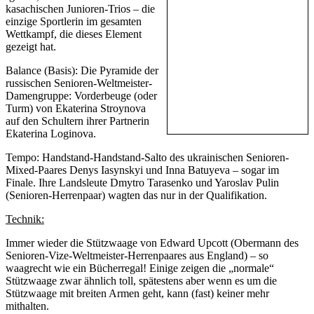
kasachischen Junioren-Trios – die
einzige Sportlerin im gesamten
Wettkampf, die dieses Element
gezeigt hat.
Balance (Basis): Die Pyramide der
russischen Senioren-Weltmeister-
Damengruppe: Vorderbeuge (oder
Turm) von Ekaterina Stroynova
auf den Schultern ihrer Partnerin
Ekaterina Loginova.
Tempo: Handstand-Handstand-Salto des ukrainischen Senioren-
Mixed-Paares Denys Iasynskyi und Inna Batuyeva – sogar im
Finale. Ihre Landsleute Dmytro Tarasenko und Yaroslav Pulin
(Senioren-Herrenpaar) wagten das nur in der Qualifikation.
Technik:
Immer wieder die Stützwaage von Edward Upcott (Obermann des
Senioren-Vize-Weltmeister-Herrenpaares aus England) – so
waagrecht wie ein Bücherregal! Einige zeigen die „normale“
Stützwaage zwar ähnlich toll, spätestens aber wenn es um die
Stützwaage mit breiten Armen geht, kann (fast) keiner mehr
mithalten.