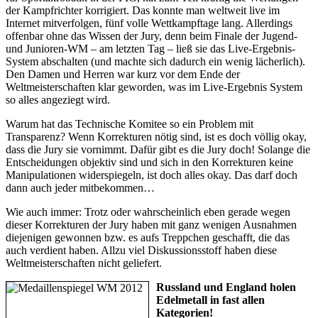
der Kampfrichter korrigiert. Das konnte man weltweit live im
Internet mitverfolgen, fünf volle Wettkampftage lang. Allerdings
offenbar ohne das Wissen der Jury, denn beim Finale der Jugend-
und Junioren-WM – am letzten Tag – ließ sie das Live-Ergebnis-
System abschalten (und machte sich dadurch ein wenig lächerlich).
Den Damen und Herren war kurz vor dem Ende der
Weltmeisterschaften klar geworden, was im Live-Ergebnis System
so alles angeziegt wird.
Warum hat das Technische Komitee so ein Problem mit
Transparenz? Wenn Korrekturen nötig sind, ist es doch völlig okay,
dass die Jury sie vornimmt. Dafür gibt es die Jury doch! Solange die
Entscheidungen objektiv sind und sich in den Korrekturen keine
Manipulationen widerspiegeln, ist doch alles okay. Das darf doch
dann auch jeder mitbekommen…
Wie auch immer: Trotz oder wahrscheinlich eben gerade wegen
dieser Korrekturen der Jury haben mit ganz wenigen Ausnahmen
diejenigen gewonnen bzw. es aufs Treppchen geschafft, die das
auch verdient haben. Allzu viel Diskussionsstoff haben diese
Weltmeisterschaften nicht geliefert.
Russland und England holen
Edelmetall in fast allen
Kategorien!