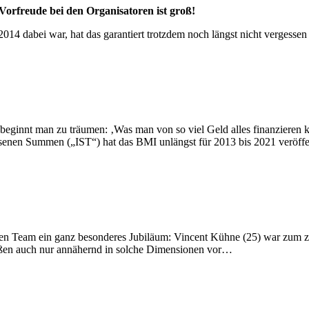
Vorfreude bei den Organisatoren ist groß!
2014 dabei war, hat das garantiert trotzdem noch längst nicht vergess
f beginnt man zu träumen: ‚Was man von so viel Geld alles finanzieren
senen Summen („IST“) hat das BMI unlängst für 2013 bis 2021 veröffe
hen Team ein ganz besonderes Jubiläum: Vincent Kühne (25) war zum ze
stoßen auch nur annähernd in solche Dimensionen vor…