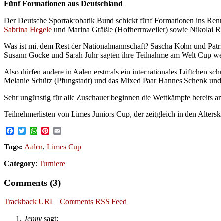
Fünf Formationen aus Deutschland
Der Deutsche Sportakrobatik Bund schickt fünf Formationen ins Renn
Sabrina Hegele
und Marina Gräßle (Hofherrnweiler) sowie Nikolai Re
Was ist mit dem Rest der Nationalmannschaft? Sascha Kohn und Pat
Susann Gocke und Sarah Juhr sagten ihre Teilnahme am Welt Cup we
Also dürfen andere in Aalen erstmals ein internationales Lüftchen 
Melanie Schütz (Pfungstadt) und das Mixed Paar Hannes Schenk und
Sehr ungünstig für alle Zuschauer beginnen die Wettkämpfe bereits a
Teilnehmerlisten von Limes Juniors Cup, der zeitgleich in den Alters
Facebook
Twitter
WhatsApp
Pinterest
Email
Tags:
Aalen
,
Limes Cup
Category
:
Turniere
Comments (3)
Trackback URL
|
Comments RSS Feed
Jenny
sagt: