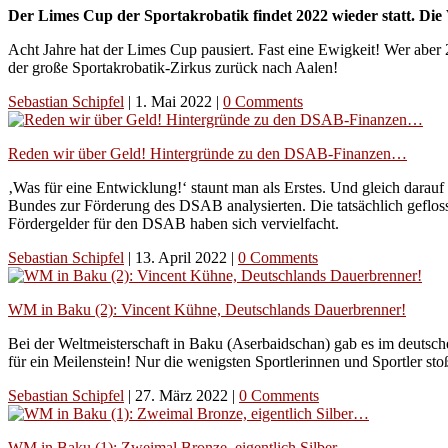
Der Limes Cup der Sportakrobatik findet 2022 wieder statt. Die 
Acht Jahre hat der Limes Cup pausiert. Fast eine Ewigkeit! Wer aber 
der große Sportakrobatik-Zirkus zurück nach Aalen!
Sebastian Schipfel
|
1. Mai 2022
|
0 Comments
Reden wir über Geld! Hintergründe zu den DSAB-Finanzen…
‚Was für eine Entwicklung!‘ staunt man als Erstes. Und gleich darau
Bundes zur Förderung des DSAB analysierten. Die tatsächlich geflos
Fördergelder für den DSAB haben sich vervielfacht.
Sebastian Schipfel
|
13. April 2022
|
0 Comments
WM in Baku (2): Vincent Kühne, Deutschlands Dauerbrenner!
Bei der Weltmeisterschaft in Baku (Aserbaidschan) gab es im deutsc
für ein Meilenstein! Nur die wenigsten Sportlerinnen und Sportler 
Sebastian Schipfel
|
27. März 2022
|
0 Comments
WM in Baku (1): Zweimal Bronze, eigentlich Silber…