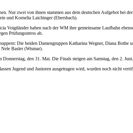
en. Nur zwei von ihnen stammen aus dem deutschen Aufgebot bei der W
in und Kornelia Laichinger (Ebersbach).
ricia Voigtländer haben nach der WM ihre gemeinsame Laufbahn ebens
gen Prüfungsstress ab.
schnuppern: Die beiden Damengruppen Katharina Wegner, Diana Bothe u
 Nele Basler (Wismar).
m Donnerstag, den 31. Mai. Die Finals steigen am Samstag, den 2. Juni
klassen Jugend und Junioren ausgetragen wird, wurden noch nicht veröff