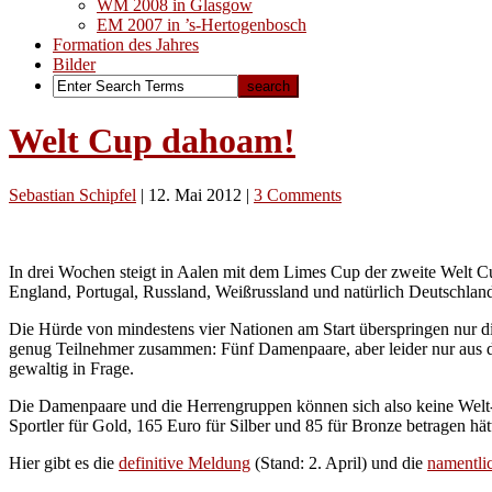
WM 2008 in Glasgow
EM 2007 in ’s-Hertogenbosch
Formation des Jahres
Bilder
Welt Cup dahoam!
Sebastian Schipfel
|
12. Mai 2012
|
3 Comments
In drei Wochen steigt in Aalen mit dem Limes Cup der zweite Welt C
England, Portugal, Russland, Weißrussland und natürlich Deutschland
Die Hürde von mindestens vier Nationen am Start überspringen nur d
genug Teilnehmer zusammen: Fünf Damenpaare, aber leider nur aus dr
gewaltig in Frage.
Die Damenpaare und die Herrengruppen können sich also keine Welt-C
Sportler für Gold, 165 Euro für Silber und 85 für Bronze betragen hät
Hier gibt es die
definitive Meldung
(Stand: 2. April) und die
namentli