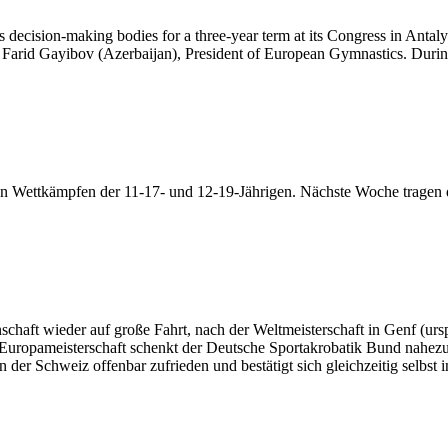
decision-making bodies for a three-year term at its Congress in Antaly
 Farid Gayibov (Azerbaijan), President of European Gymnastics. Durin
u den Wettkämpfen der 11-17- und 12-19-Jährigen. Nächste Woche tragen
haft wieder auf große Fahrt, nach der Weltmeisterschaft in Genf (ursp
Zur Europameisterschaft schenkt der Deutsche Sportakrobatik Bund nah
der Schweiz offenbar zufrieden und bestätigt sich gleichzeitig selbst