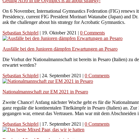
Getting Acro in the Olympics is all about strategy!
On 6 November, International Gymnastics Federation (FIG) renews its 
Presidency, current FIG President Morinari Watanabe (Japan) and Dr.
ask the challenger about his strategy for Acrobatic Gymnastics.
Sebastian Schipfel
|
19. Oktober 2021
|
0 Comments
Ausfälle bei den Junioren dämpfen Erwartungen an Pesaro
Die Vorhut der Nationalmannschaft ist bereits in Pesaro (Italien) z
erwartet werden?
Sebastian Schipfel
|
24. September 2021
|
0 Comments
Nationalmannschaft zur EM 2021 in Pesaro
Zweite Chance! Anfang nächster Woche geht es für die Nationalmannsc
ganz regulär die kontinentalen Titelkämpfe in Pesaro (Italien) an. 
gegangen war, erneut das Vertrauen. Man war mit dem Abschneiden in 
Sebastian Schipfel
|
17. September 2021
|
0 Comments