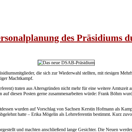
rsonalplanung des Präsidiums d
iumsmitglieder, die sich zur Wiederwahl stellten, mit riesigen Mehrhe
ftiger Machtkampf.
nt) traten aus Altersgründen nicht mehr für eine weitere Amtszeit an
 auf diesen Posten gerne zusammenarbeiten würde: Frank Böhm wurde
tattdessen wurden auf Vorschlag von Sachsen Kerstin Hofmann als Kam
lehnt hatte – Erika Mögelin als Lehrreferentin bestimmt. Kurz zuvor 
orgestellt und machten anschließend lange Gesichter. Die Neuen werden