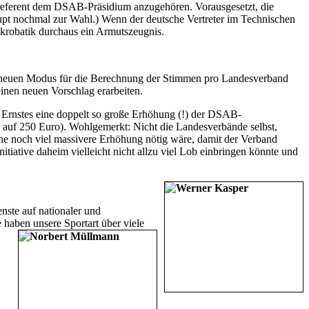
dreferent dem DSAB-Präsidium anzugehören. Vorausgesetzt, die
haupt nochmal zur Wahl.) Wenn der deutsche Vertreter im Technischen
akrobatik durchaus ein Armutszeugnis.
en neuen Modus für die Berechnung der Stimmen pro Landesverband
inen neuen Vorschlag erarbeiten.
 Ernstes eine doppelt so große Erhöhung (!) der DSAB-
se auf 250 Euro). Wohlgemerkt: Nicht die Landesverbände selbst,
eine noch viel massivere Erhöhung nötig wäre, damit der Verband
tiative daheim vielleicht nicht allzu viel Lob einbringen könnte und
ste auf nationaler und
 haben unsere Sportart über viele