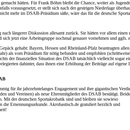
r gemacht hätten. Für Frank Böhm bleibt die Chance, weiter als Jugen
alls vorausgesetzt, er stellt sich nach der gestrigen Niederlage über
d nicht mehr im DSAB-Präsidium säße, wäre das für die deutsche Sport
 nach längerer Diskussion allesamt zurück. Sie hätten vor allem ein
 sich jetzt eine Arbeitsgruppe nochmal genauer vornehmen und ggfs. e
Gepäck gehabt: Bayern, Hessen und Rheinland-Pfalz beantragten allen
 Jahr) als vom Präsidium für nötig befunden und empfohlen (schrittwei
hts der finanziellen Situation des DSAB tatsächlich vielleicht sogar 
gierten dahinter, dass ihnen eine Erhöhung der Beiträge auf eigene Ini
SAB
g für ihr jahrzehntelanges Engagement und ihre gigantischen Verdien
nden und Vereinen) als neue Ehrenmitglieder des DSAB bestätigt. Beide
 Mit der deutschen Sportakrobatik sind und bleiben sie sowieso
n die Ernennungsurkunde. Akrobastisch.de gratuliert herzlich und
eit!