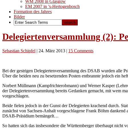
WM 2008 in Glasgow
EM 2007 in ’s-Hertogenbosch
Formation des Jahres
Bilder
Delegiertenversammlung (2): Pe
Sebastian Schipfel
|
24. März 2013
|
15 Comments
Bei der gestrigen Delegiertenversammlung des DSAB wurden alle Präsid
Über die beiden neu zu besetzenden Posten entbrannte jedoch ein he
Norbert Müllmann (Kampfrichterobmann) und Werner Kasper (Lehrrefere
der Delegiertenversammlung bereits Gedanken gemacht, mit wem man
vorgeschlagen.
Beide fielen jedoch in der Gunst der Delegierten krachend durch. S
zunächst von Sachsen-Anhalt vorgeschlagene Frank Böhm dankend abge
DSAB-Präsidium bemängelt…
So hatten sich das insbesondere die Württemberger überhaupt nicht v