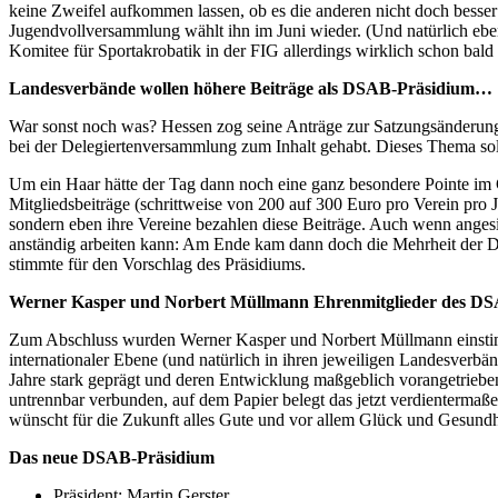
keine Zweifel aufkommen lassen, ob es die anderen nicht doch besse
Jugendvollversammlung wählt ihn im Juni wieder. (Und natürlich ebenf
Komitee für Sportakrobatik in der FIG allerdings wirklich schon bal
Landesverbände wollen höhere Beiträge als DSAB-Präsidium…
War sonst noch was? Hessen zog seine Anträge zur Satzungsänderung
bei der Delegiertenversammlung zum Inhalt gehabt. Dieses Thema soll
Um ein Haar hätte der Tag dann noch eine ganz besondere Pointe im 
Mitgliedsbeiträge (schrittweise von 200 auf 300 Euro pro Verein pro
sondern eben ihre Vereine bezahlen diese Beiträge. Auch wenn angesic
anständig arbeiten kann: Am Ende kam dann doch die Mehrheit der Dele
stimmte für den Vorschlag des Präsidiums.
Werner Kasper und Norbert Müllmann Ehrenmitglieder des D
Zum Abschluss wurden Werner Kasper und Norbert Müllmann einstimmi
internationaler Ebene (und natürlich in ihren jeweiligen Landesverbä
Jahre stark
geprägt und deren Entwicklung maßgeblich vorangetrieben.
untrennbar verbunden, auf dem Papier belegt das jetzt verdientermaße
wünscht für die Zukunft alles Gute und vor allem Glück und Gesundh
Das neue DSAB-Präsidium
Präsident: Martin Gerster