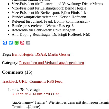
Vize-Präsident für Finanzen und Verwaltung: Dieter Mertes
Vize-Präsident für Leistungssport: Bernd Hegele
Vize-Präsident für Breitensport: Björn Fünfstück
Bundeskampfrichterreferentin: Kerstin Hofmann
Referent für Jugend: Frank Böhm (kommissarisch)
Bundespressereferent: Werner Hassepaß
Referentin für Lehrwesen: Erika Mögelin
Anti-Doping-Beauftragte: Dr. Birgit Hofferek-Nüß
Facebook
Twitter
WhatsApp
Pinterest
Email
Tags:
Bernd Hegele
,
DSAB
,
Martin Gerster
Category
:
Personalien und Verbandsangelegenheiten
Comments (15)
Trackback URL
|
Comments RSS Feed
auch Trainer
sagt:
3. Februar 2014 um 22:03 Uhr
[quote name=“Trainer“]Wie sieht es denn mit den neuen Termi
Termine…[/quote]