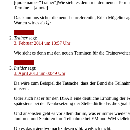
[quote name=“Trainer“]Wie sieht es denn mit den neuen Termi
Termine…[/quote]
Das kann uns sicher die neue Lehrreferentin, Erika Mögelin sa
Warten wir es ab 🙂
Antworten
Trainer
sagt:
3. Februar 2014 um 13:57 Uhr
Wie sieht es denn mit den neuen Terminen für die Trainerwei
Antworten
Insider
sagt:
3. April 2013 um 00:49 Uhr
Da wäre zum Beispiel die Tatsache, dass der Bund die Teilnahme
müssen.
Oder auch hat er für den DSAB eine deutliche Erhöhung der För
spätestens bei der Neubesetzung der Stelle dürfte das die Qual
Und ansonsten geht es vor allem darum, was er immer wieder v
Junioren und Senioren ihre Teilnahme bei EM und WM vielleich
Ob es das irgendwo nachzulesen gibt, weiß ich nicht.