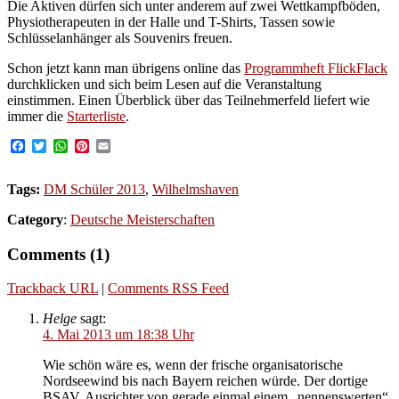
Die Aktiven dürfen sich unter anderem auf zwei Wettkampfböden,
Physiotherapeuten in der Halle und T-Shirts, Tassen sowie
Schlüsselanhänger als Souvenirs freuen.
Schon jetzt kann man übrigens online das
Programmheft FlickFlack
durchklicken und sich beim Lesen auf die Veranstaltung
einstimmen. Einen Überblick über das Teilnehmerfeld liefert wie
immer die
Starterliste
.
Facebook
Twitter
WhatsApp
Pinterest
Email
Tags:
DM Schüler 2013
,
Wilhelmshaven
Category
:
Deutsche Meisterschaften
Comments (1)
Trackback URL
|
Comments RSS Feed
Helge
sagt:
4. Mai 2013 um 18:38 Uhr
Wie schön wäre es, wenn der frische organisatorische
Nordseewind bis nach Bayern reichen würde. Der dortige
BSAV, Ausrichter von gerade einmal einem „nennenswerten“