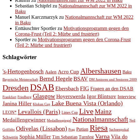
Kathrin
zu
Nationalmannschaft zur WM 2022 in Baku
Sebastian Schipfel
zu
Nationalmannschaft zur WM 2022 in
Baku
Manuel Karczmarzyk
zu
Nationalmannschaft zur WM 2022
in Baku
Enttäuschter Sportler
zu
Motivationsprogramm gegen den
Corona-Frust (Teil 2: Mürbe und frustriert)
Sportler
zu
Motivationsprogramm gegen den Corona-Frust
(Teil 2: Mürbe und frustriert)
Schlagwörter
Albershausen
's-Hertogenbosch
Acro Cup
Aalen
Baku
Bernd Hegele
BSAV
Bayerische Meisterschaft
DM Junioren und Senioren 2009
DSAB
Dresden
Ebersbach
FIG
Fragen an den DSAB
Glasgow
Hoyerswerda
Igor Blintsov
Interview
Frankfurt
Friedberg
Lake Buena Vista (Orlando)
Janina Hiller
Klokan Cup
Live
Levallois (Paris)
Mainz
LEON*
Limes Cup
Nationalmannschaft
Medaillengewinner
Medaillenspiegel
Neil
Riesa
Odivelas (Lissabon)
Putian
Prag
Griffiths
Sachsenpokal
Varna
Vila do
Sophia Müller
Schwerin
Tim Sebastian
Turnfest