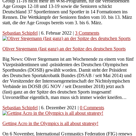
Group 11-16 nicht mehr im WM-Programm, für die verbleibenden
Age Groups 12-18 und 13-19 sowie die Senioren schickt
Deutschland 37 Sportlerinnen und Sportler in 14 Formationen ins
Rennen. Die Wettkämpfe der Senioren finden vom 10. bis 13. März
statt, die der Age Groups bereits vom 3. bis 6. März.
Sebastian Schipfel
|
6. Februar 2022
|
3 Comments
Oliver Stegemann (fast ganz) an der Spitze des deutschen Sports
Big News: Oliver Stegemann ist am Wochenende zu einem von fünf
Vizepräsidentinnen und -präsidenten des Deutschen Olympischen
Sportbundes (DOSB) gewählt worden. Damit steht der Präsident
des Deutschen Sportakrobatik Bundes (DSAB / seit Mai 2014) und
der Vorsitzender der Interessengemeinschaft der Nichtolympischen
Verbände im DOSB (IG NOV / seit Dezember 2018) jetzt auch
(fast) ganz an der Spitze des deutschen Sports insgesamt!
Unvorstellbar eigentlich, man muss sich immer wieder kneifen…
Sebastian Schipfel
|
6. Dezember 2021
|
0 Comments
Getting Acro in the Olympics is all about strategy!
On 6 November, International Gymnastics Federation (FIG) renews