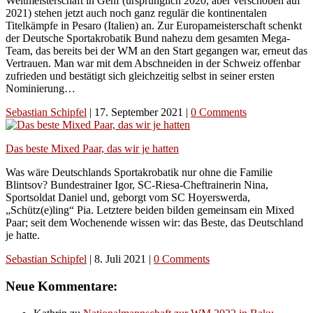
Weltmeisterschaft in Genf (ursprünglich 2020, aber verschoben auf
2021) stehen jetzt auch noch ganz regulär die kontinentalen
Titelkämpfe in Pesaro (Italien) an. Zur Europameisterschaft schenkt
der Deutsche Sportakrobatik Bund nahezu dem gesamten Mega-
Team, das bereits bei der WM an den Start gegangen war, erneut das
Vertrauen. Man war mit dem Abschneiden in der Schweiz offenbar
zufrieden und bestätigt sich gleichzeitig selbst in seiner ersten
Nominierung…
Sebastian Schipfel
|
17. September 2021
|
0 Comments
Das beste Mixed Paar, das wir je hatten
Was wäre Deutschlands Sportakrobatik nur ohne die Familie
Blintsov? Bundestrainer Igor, SC-Riesa-Cheftrainerin Nina,
Sportsoldat Daniel und, geborgt vom SC Hoyerswerda,
„Schütz(e)ling“ Pia. Letztere beiden bilden gemeinsam ein Mixed
Paar; seit dem Wochenende wissen wir: das Beste, das Deutschland
je hatte.
Sebastian Schipfel
|
8. Juli 2021
|
0 Comments
Neue Kommentare: