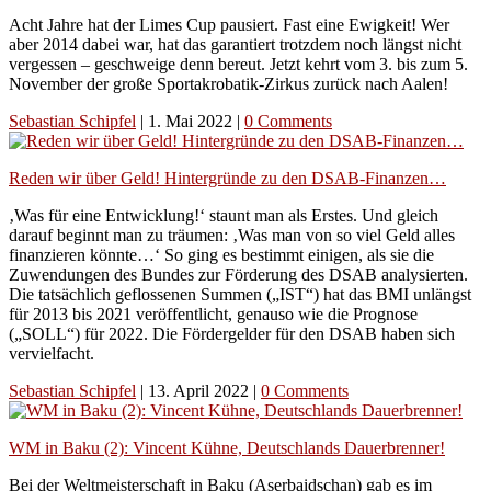
Acht Jahre hat der Limes Cup pausiert. Fast eine Ewigkeit! Wer
aber 2014 dabei war, hat das garantiert trotzdem noch längst nicht
vergessen – geschweige denn bereut. Jetzt kehrt vom 3. bis zum 5.
November der große Sportakrobatik-Zirkus zurück nach Aalen!
Sebastian Schipfel
|
1. Mai 2022
|
0 Comments
Reden wir über Geld! Hintergründe zu den DSAB-Finanzen…
‚Was für eine Entwicklung!‘ staunt man als Erstes. Und gleich
darauf beginnt man zu träumen: ‚Was man von so viel Geld alles
finanzieren könnte…‘ So ging es bestimmt einigen, als sie die
Zuwendungen des Bundes zur Förderung des DSAB analysierten.
Die tatsächlich geflossenen Summen („IST“) hat das BMI unlängst
für 2013 bis 2021 veröffentlicht, genauso wie die Prognose
(„SOLL“) für 2022. Die Fördergelder für den DSAB haben sich
vervielfacht.
Sebastian Schipfel
|
13. April 2022
|
0 Comments
WM in Baku (2): Vincent Kühne, Deutschlands Dauerbrenner!
Bei der Weltmeisterschaft in Baku (Aserbaidschan) gab es im