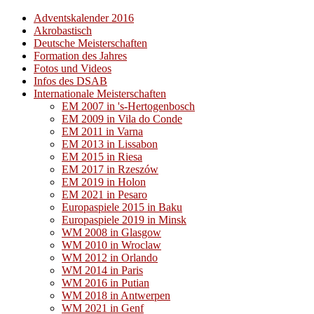
Adventskalender 2016
Akrobastisch
Deutsche Meisterschaften
Formation des Jahres
Fotos und Videos
Infos des DSAB
Internationale Meisterschaften
EM 2007 in 's-Hertogenbosch
EM 2009 in Vila do Conde
EM 2011 in Varna
EM 2013 in Lissabon
EM 2015 in Riesa
EM 2017 in Rzeszów
EM 2019 in Holon
EM 2021 in Pesaro
Europaspiele 2015 in Baku
Europaspiele 2019 in Minsk
WM 2008 in Glasgow
WM 2010 in Wroclaw
WM 2012 in Orlando
WM 2014 in Paris
WM 2016 in Putian
WM 2018 in Antwerpen
WM 2021 in Genf