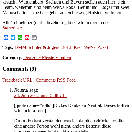
gesucht. Württemberg, Sachsen und Bayern stellen auch hier je ein
Team, weiterhin sind beim WeNa-Pokal Berlin und – sogar mit zwei
Mannschaften – die Gastgeber aus Schleswig-Holstein vertreten.
Alle Teilnehmer (und Uhrzeiten) gibt es wie immer in der
Starterliste
.
Facebook
Twitter
WhatsApp
Pinterest
Email
Tags:
DMM Schüler & Jugend 2013
,
Kiel
,
WeNa-Pokal
Category
:
Deutsche Meisterschaften
Comments (9)
Trackback URL
|
Comments RSS Feed
Neutral
sagt:
24. Juni 2013 um 15:38 Uhr
[quote name=“rollo“]Dickes Danke an Neutral. Dieses hoffen
wir auch.[/quote]
Du (rollo) hast verstanden was ich damit ausdrücken wollte,
eine andere Person wohl nicht, anders ist sonst diese
Kommentarbewertung nicht zu verstehen.