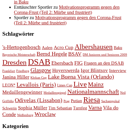
in Baku
Enttäuschter Sportler
zu
Motivationsprogramm gegen den
Corona-Frust (Teil 2: Mürbe und frustriert)
Sportler
zu
Motivationsprogramm gegen den Corona-Frust
(Teil 2: Mürbe und frustriert)
Schlagwörter
Albershausen
's-Hertogenbosch
Acro Cup
Aalen
Baku
Bernd Hegele
BSAV
Bayerische Meisterschaft
DM Junioren und Senioren 2009
DSAB
Dresden
Ebersbach
FIG
Fragen an den DSAB
Glasgow
Hoyerswerda
Igor Blintsov
Interview
Frankfurt
Friedberg
Lake Buena Vista (Orlando)
Janina Hiller
Klokan Cup
Live
Levallois (Paris)
Mainz
LEON*
Limes Cup
Nationalmannschaft
Medaillengewinner
Medaillenspiegel
Neil
Riesa
Odivelas (Lissabon)
Putian
Prag
Griffiths
Sachsenpokal
Varna
Vila do
Sophia Müller
Schwerin
Tim Sebastian
Turnfest
Wroclaw
Conde
Weißenburg
Kategorien