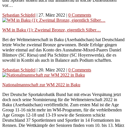
und Sportler stoßen auch nur annähernd in solche Dimensionen
vor…
Sebastian Schipfel
|
27. März 2022
|
0 Comments
WM in Baku (1): Zweimal Bronze, eigentlich Silber…
Bei der Weltmeisterschaft in Baku (Aserbaidschan) hat Deutschland
letzte Woche zweimal Bronze gewonnen. Beide Erfolge gingen
wieder einmal auf das Konto des Ausnahme-Mixed-Paares Daniel
Blintsov (SC Riesa) und Pia Schütze (SC Hoyerswerda), die es
sowohl in Kombi als auch in Balance aufs Podium schafften.
Sebastian Schipfel
|
20. März 2022
|
0 Comments
Nationalmannschaft zur WM 2022 in Baku
Der Deutsche Sportakrobatik Bund hat mit etwas Verspätung jetzt
doch noch seine Nominierung für die Weltmeisterschaft 2022 in
Baku (Aserbaidschan) veröffentlicht. Zum ersten Mal ist die Age
Group 11-16 nicht mehr im WM-Programm, für die verbleibenden
Age Groups 12-18 und 13-19 sowie die Senioren schickt
Deutschland 37 Sportlerinnen und Sportler in 14 Formationen ins
Rennen. Die Wettkämpfe der Senioren finden vom 10. bis 13. März