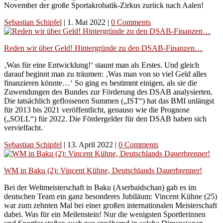
November der große Sportakrobatik-Zirkus zurück nach Aalen!
Sebastian Schipfel
|
1. Mai 2022
|
0 Comments
Reden wir über Geld! Hintergründe zu den DSAB-Finanzen…
‚Was für eine Entwicklung!‘ staunt man als Erstes. Und gleich
darauf beginnt man zu träumen: ‚Was man von so viel Geld alles
finanzieren könnte…‘ So ging es bestimmt einigen, als sie die
Zuwendungen des Bundes zur Förderung des DSAB analysierten.
Die tatsächlich geflossenen Summen („IST“) hat das BMI unlängst
für 2013 bis 2021 veröffentlicht, genauso wie die Prognose
(„SOLL“) für 2022. Die Fördergelder für den DSAB haben sich
vervielfacht.
Sebastian Schipfel
|
13. April 2022
|
0 Comments
WM in Baku (2): Vincent Kühne, Deutschlands Dauerbrenner!
Bei der Weltmeisterschaft in Baku (Aserbaidschan) gab es im
deutschen Team ein ganz besonderes Jubiläum: Vincent Kühne (25)
war zum zehnten Mal bei einer großen internationalen Meisterschaft
dabei. Was für ein Meilenstein! Nur die wenigsten Sportlerinnen