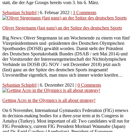
statt, die der Age Groups bereits vom 3. bis 6. März.
Sebastian Schipfel
|
6. Februar 2022
|
3 Comments
Oliver Stegemann (fast ganz) an der Spitze des deutschen Sports
Big News: Oliver Stegemann ist am Wochenende zu einem von fünf
Vizepräsidentinnen und -präsidenten des Deutschen Olympischen
Sportbundes (DOSB) gewählt worden. Damit steht der Präsident
des Deutschen Sportakrobatik Bundes (DSAB / seit Mai 2014) und
der Vorsitzender der Interessengemeinschaft der Nichtolympischen
Verbände im DOSB (IG NOV / seit Dezember 2018) jetzt auch
(fast) ganz an der Spitze des deutschen Sports insgesamt!
Unvorstellbar eigentlich, man muss sich immer wieder kneifen…
Sebastian Schipfel
|
6. Dezember 2021
|
0 Comments
Getting Acro in the Olympics is all about strategy!
On 6 November, International Gymnastics Federation (FIG) renews
its decision-making bodies for a three-year term at its Congress in
Antalya (Turkey). Most important of all: Two candidates will run for
FIG Presidency, current FIG President Morinari Watanabe (Japan)
and Dr. Farid Gayibov (Azerbaijan), President of European