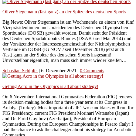
Oliver Stegemann (fast ganz) an der Spitze des deutschen Sports
Big News: Oliver Stegemann ist am Wochenende zu einem von fünf
Vizepräsidentinnen und -präsidenten des Deutschen Olympischen
Sportbundes (DOSB) gewählt worden. Damit steht der Präsident
des Deutschen Sportakrobatik Bundes (DSAB / seit Mai 2014) und
der Vorsitzender der Interessengemeinschaft der Nichtolympischen
Verbände im DOSB (IG NOV / seit Dezember 2018) jetzt auch
(fast) ganz an der Spitze des deutschen Sports insgesamt!
Unvorstellbar eigentlich, man muss sich immer wieder kneifen…
Sebastian Schipfel
|
6. Dezember 2021
|
0 Comments
Getting Acro in the Olympics is all about strategy!
On 6 November, International Gymnastics Federation (FIG) renews
its decision-making bodies for a three-year term at its Congress in
Antalya (Turkey). Most important of all: Two candidates will run for
FIG Presidency, current FIG President Morinari Watanabe (Japan)
and Dr. Farid Gayibov (Azerbaijan), President of European
Gymnastics. During the European Championships in Pesaro (Italy) I
had the chance to ask the challenger about his strategy for Acrobatic
Gymnastics.