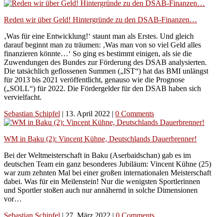
Reden wir über Geld! Hintergründe zu den DSAB-Finanzen…
‚Was für eine Entwicklung!‘ staunt man als Erstes. Und gleich
darauf beginnt man zu träumen: ‚Was man von so viel Geld alles
finanzieren könnte…‘ So ging es bestimmt einigen, als sie die
Zuwendungen des Bundes zur Förderung des DSAB analysierten.
Die tatsächlich geflossenen Summen („IST“) hat das BMI unlängst
für 2013 bis 2021 veröffentlicht, genauso wie die Prognose
(„SOLL“) für 2022. Die Fördergelder für den DSAB haben sich
vervielfacht.
Sebastian Schipfel
|
13. April 2022
|
0 Comments
WM in Baku (2): Vincent Kühne, Deutschlands Dauerbrenner!
Bei der Weltmeisterschaft in Baku (Aserbaidschan) gab es im
deutschen Team ein ganz besonderes Jubiläum: Vincent Kühne (25)
war zum zehnten Mal bei einer großen internationalen Meisterschaft
dabei. Was für ein Meilenstein! Nur die wenigsten Sportlerinnen
und Sportler stoßen auch nur annähernd in solche Dimensionen
vor…
Sebastian Schipfel
|
27. März 2022
|
0 Comments