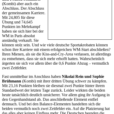
(Kombi) aber auch ein
Abschluss. Der Abschluss
der gemeinsamen Karriere.
Mit 24,805 für diese
Übung und 74,645
Punkten im Mehrkampf
haben sie sich hier bei der
WM in Paris absolut
anständig verkauft. Sie
können stolz sein. Und wie viele deutsche Sportakrobaten können
schon ihre Karriere mit einem erfolgreichen WM-Start abschließen?
Ihren Mienen, als sie die Kiss-and-Cry-Area verlassen, ist allerdings
zu entnehmen, dass sie sich mehr erhofft hatten. Wahrscheinlich
ärgerten sie sich vor allem über die 0,6 Punkte Abzug – vermutlich
zwei Zeitfehler.
Fast unmittelbar im Anschluss haben
Nikolai Rein und Sophie
Brühmann
(Kombi) mit ihrer dritten Übung schwer zu kämpfen.
Mit 23,16 Punkten bleiben sie diesmal zwei Punkte hinter ihrem
Standardwert der letzten Tage zurück. Leider wirkten die beiden
heute tatsächlich deutlich unsicherer. Vor allem ging ihr Aufgang in
den Gegenhandstand ab. Das anschließende Element entfiel
demnach. Und bei den Balance-Elementen handelten sich die
beiden vermutlich noch zwei Zeitfehler ein. Auf die Platzierung hat
das alles aber keinen Einfluss mehr. Die Deutschen beenden die