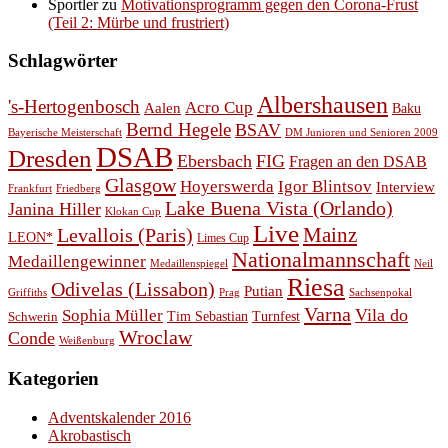
Sportler
zu
Motivationsprogramm gegen den Corona-Frust
(Teil 2: Mürbe und frustriert)
Schlagwörter
Albershausen
's-Hertogenbosch
Acro Cup
Aalen
Baku
Bernd Hegele
BSAV
Bayerische Meisterschaft
DM Junioren und Senioren 2009
DSAB
Dresden
Ebersbach
FIG
Fragen an den DSAB
Glasgow
Hoyerswerda
Igor Blintsov
Interview
Frankfurt
Friedberg
Lake Buena Vista (Orlando)
Janina Hiller
Klokan Cup
Live
Levallois (Paris)
Mainz
LEON*
Limes Cup
Nationalmannschaft
Medaillengewinner
Medaillenspiegel
Neil
Riesa
Odivelas (Lissabon)
Putian
Prag
Griffiths
Sachsenpokal
Varna
Vila do
Sophia Müller
Schwerin
Tim Sebastian
Turnfest
Wroclaw
Conde
Weißenburg
Kategorien
Adventskalender 2016
Akrobastisch