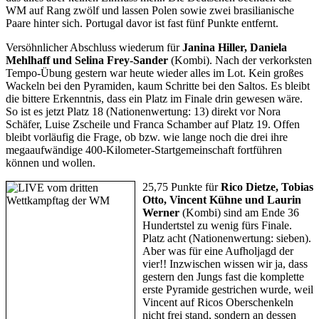
WM auf Rang zwölf und lassen Polen sowie zwei brasilianische
Paare hinter sich. Portugal davor ist fast fünf Punkte entfernt.
Versöhnlicher Abschluss wiederum für
Janina Hiller, Daniela
Mehlhaff und Selina Frey-Sander
(Kombi). Nach der verkorksten
Tempo-Übung gestern war heute wieder alles im Lot. Kein großes
Wackeln bei den Pyramiden, kaum Schritte bei den Saltos. Es bleibt
die bittere Erkenntnis, dass ein Platz im Finale drin gewesen wäre.
So ist es jetzt Platz 18 (Nationenwertung: 13) direkt vor Nora
Schäfer, Luise Zscheile und Franca Schamber auf Platz 19. Offen
bleibt vorläufig die Frage, ob bzw. wie lange noch die drei ihre
megaaufwändige 400-Kilometer-Startgemeinschaft fortführen
können und wollen.
25,75 Punkte für
Rico Dietze, Tobias
Otto, Vincent Kühne und Laurin
Werner
(Kombi) sind am Ende 36
Hundertstel zu wenig fürs Finale.
Platz acht (Nationenwertung: sieben).
Aber was für eine Aufholjagd der
vier!! Inzwischen wissen wir ja, dass
gestern den Jungs fast die komplette
erste Pyramide gestrichen wurde, weil
Vincent auf Ricos Oberschenkeln
nicht frei stand, sondern an dessen