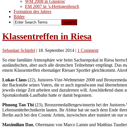
WM 2008 in Glasgow
EM 2007 in ’s-Hertogenbosch
Formation des Jahres
Bilder
Klassentreffen in Riesa
Sebastian Schipfel
|
18. September 2014
|
1 Comment
So eine familiäre Atmosphäre wie beim Sachsenpokal in Riesa herrsch
ausländischen, aber auch alle deutschen Teilnehmer empfängt. Das m
einem Klassentreffen ehemaliger Riesaer Sportler gleichkommt. Akrob
Lukas Claus
(22), Junioren-Vize-Weltmeister 2008 und Bronzemedaill
der Backstube seines Vaters, die er auch irgendwann mal übernehmen m
jeweils einige Zeit arbeiten und dazulernen will. Anschließend dann a
Sportakrobatik-Laufbahn hatte er damit begonnen.
Phuong Tao Thi
(23), Bronzemedaillengewinnerin bei der Junioren-W
Lebensmitteltechnikerin lauten. Ihr Abitur hat sie nach dem Ende ihr
Berlin auch bei den Cosmic Artists, inzwischen aber trainiert sie nur
Maximilian Dao
, Obermann von Marco Lamm und Matthias Taudien im 