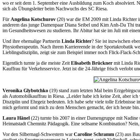
wo er seit dem 1. September eine Ausbildung zum Koch absolviert. 
sich als Übungsleiter beim Nachwuchs des SC Riesa.
Für
Angelina Kotschurov
(20) war die EM 2009 mit Linda Richter i
anderem das junge Damenpaar Diana Seibel und Kim Anh-Da Thi trainie
im Gesundheitswesen zu studieren. Ihr Abitur hat sie im Juli mit eine
Und ihre ehemalige Partnerin
Linda Richter
? Sie ist inzwischen ebe
Physiotherapeutin. Nach ihrem Karriereende in der Sportakrobatik w
Lieblingsdisziplin, zeigt sie zum Beispiel immer noch Flick-Flack-Sc
Eigentlich turnte ja die meiste Zeit
Elisabeth Brückner
mit Linda Ric
Kauffrau für Verkehrsservice. Jetzt ist die 24-Jährige frisch verlobt u
Veronika Glybotchko
(19) stand zum letzten Mal beim Erzgebirgscup 
als Automobilkauffrau in Riesa. „Leider habe ich keine Zeit, aber i
Disziplin und Ehrgeiz bedeuten. Ich habe sehr viele tolle Erlebnisse
mich geformt und mich zu dem Menschen gemacht, der ich heute bin. 
Laura Hänel
(22) turnte bis 2007 in einer Damengruppe mit Nadine u
Heimatstadt Chemnitz Pädagogik. Eine seltsame Kombination? Nein, den
Vor den Silbernagl-Schwestern war
Caroline Schramm
(23) aus Bau
studiert sie Sportmanagement in Leipzig, turnt, spielt Volleyball, s