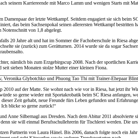
Nach seinem Karriereende mit Marco Lamm und wenigen Starts mit Mat
m Damenpaar der letzte Wettkampf. Seitdem engagiert sie sich beim SC
rt, das beim Sachsenpokal seinen allerersten Wettkampf bestritten ha
m Notenschnitt von 1,8 abgelegt.
nfalls 20 Jahre alt und hat im Sommer die Fachoberschule in Riesa abge
echselte sie (zurück) zum Gerätturnen. 2014 wurde sie da sogar Sachs
hraubensalto.
hter, nämlich bis zum Erzgebirgscup 2008. Nach der sportlichen Karri
nd seit sieben Monaten stolze Mutter einer kleinen Fiona.
2010 auf der Matte. Sie wohnt nach wie vor in Riesa, hat jetzt ihr Wir
ch würde so gerne wieder mit Sportakrobatik beim SC Riesa anfangen, w
 in dieser Zeit gehabt, neue Freunde fürs Leben gefunden und Erfahrun
Ich blicke so gerne zurück!“
nd Anne Silbernagl aus Dresden. Nach dem Abitur 2011 absolvierte sie z
n sie will einmal Berufsschullehrerin für Tischlerei werden. Die ursp
tzen Partnerin von Laura Hänel. Bis 2006, danach folgte noch ein Jah
chwimmt und geht Kitesurfen sowie anderen Trendsportarten nach.