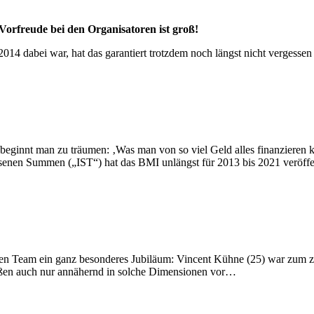
Vorfreude bei den Organisatoren ist groß!
2014 dabei war, hat das garantiert trotzdem noch längst nicht vergess
f beginnt man zu träumen: ‚Was man von so viel Geld alles finanzieren
senen Summen („IST“) hat das BMI unlängst für 2013 bis 2021 veröffe
hen Team ein ganz besonderes Jubiläum: Vincent Kühne (25) war zum ze
stoßen auch nur annähernd in solche Dimensionen vor…