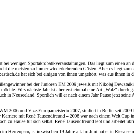
t bei wenigen Sportakrobatikveranstaltungen. Das liegt zum einen an d
acht die meisten zu immer wiederkehrenden Gästen. Aber es liegt zum 
astisch.de hat sich bei einigen von ihnen umgehört, was aus ihnen in 
engewinner bei der Junioren-EM 2009 jeweils mit Nikolaj Dewataikin, 
öchte. Fürs nächste Jahr ist aber erst einmal eine Art „Walz“ durch g
uch in Neuseeland. Sportlich will er nach einem Jahr Pause jetzt seine
M 2006 und Vize-Europameisterin 2007, studiert in Berlin seit 2009 B
er Karriere mit René Tausendfreund – 2008 war nach einem Welt Cup in 
 noch zu Hause für sich selbst. René Tausendfreund lebt und arbeitet übr
Herrenpaar, ist inzwischen 19 Jahre alt. Im Juni hat er in Riesa sei