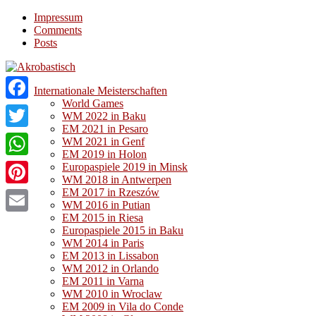
Impressum
Comments
Posts
Internationale Meisterschaften
World Games
Facebook
WM 2022 in Baku
EM 2021 in Pesaro
Twitter
WM 2021 in Genf
EM 2019 in Holon
WhatsApp
Europaspiele 2019 in Minsk
WM 2018 in Antwerpen
EM 2017 in Rzeszów
Pinterest
WM 2016 in Putian
EM 2015 in Riesa
Email
Europaspiele 2015 in Baku
WM 2014 in Paris
EM 2013 in Lissabon
WM 2012 in Orlando
EM 2011 in Varna
WM 2010 in Wroclaw
EM 2009 in Vila do Conde