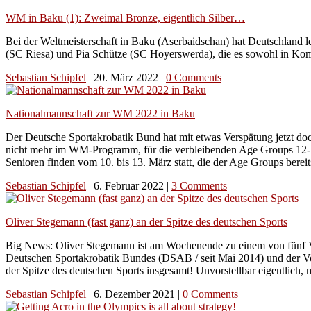
WM in Baku (1): Zweimal Bronze, eigentlich Silber…
Bei der Weltmeisterschaft in Baku (Aserbaidschan) hat Deutschland
(SC Riesa) und Pia Schütze (SC Hoyerswerda), die es sowohl in Komb
Sebastian Schipfel
|
20. März 2022
|
0 Comments
Nationalmannschaft zur WM 2022 in Baku
Der Deutsche Sportakrobatik Bund hat mit etwas Verspätung jetzt doc
nicht mehr im WM-Programm, für die verbleibenden Age Groups 12-18
Senioren finden vom 10. bis 13. März statt, die der Age Groups bereit
Sebastian Schipfel
|
6. Februar 2022
|
3 Comments
Oliver Stegemann (fast ganz) an der Spitze des deutschen Sports
Big News: Oliver Stegemann ist am Wochenende zu einem von fünf V
Deutschen Sportakrobatik Bundes (DSAB / seit Mai 2014) und der Vo
der Spitze des deutschen Sports insgesamt! Unvorstellbar eigentlic
Sebastian Schipfel
|
6. Dezember 2021
|
0 Comments