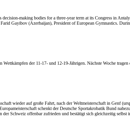
decision-making bodies for a three-year term at its Congress in Antaly
 Farid Gayibov (Azerbaijan), President of European Gymnastics. Durin
u den Wettkämpfen der 11-17- und 12-19-Jährigen. Nächste Woche tragen
haft wieder auf große Fahrt, nach der Weltmeisterschaft in Genf (ursp
Zur Europameisterschaft schenkt der Deutsche Sportakrobatik Bund nah
der Schweiz offenbar zufrieden und bestätigt sich gleichzeitig selbst