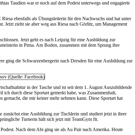
thias Taudien war er noch auf dem Podest unterwegs und engagierte
 Riesa ebenfalls als Übungsleiterin für den Nachwuchs und hat unter
t. Jetzt zieht sie aber weg aus Riesa nach Görlitz, um Management
schlossen. Jetzt geht es nach Leipzig für eine Ausbildung zur
enmeisterin in Pirna. Am Boden, zusammen mit dem Sprung ihre
ere ging die Schwarzenbergerin nach Dresden für eine Ausbildung zur
tschaftsabitur in der Tasche und ist seit dem 1. August Auszubildende
eil ich durch diese Sportart gemerkt habe, was Zusammenhalt,
gen gemacht, die mir keiner mehr nehmen kann. Diese Sportart hat
unächst eine Ausbildung zur Tischlerin und studiert jetzt in ihrer
rüngliche Turnerin hält sich jetzt mit TeamGym fit.
r Podest. Nach dem Abi ging sie als Au Pair nach Amerika. Heute