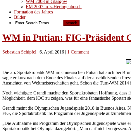
WM 2008 in Glasgow
EM 2007 in ’s-Hertogenbosch
Formation des Jahres
Bilder
WM in Putian: FIG-Präsident G
Sebastian Schipfel
|
6. April 2016
|
1 Comment
Die 25. Sportakrobatik-WM im chinesischen Putian hat auch bei Bruno 
sagte er kurz nach dem Ende des Finales auf der abschließenden Press
Ausrichten von Weltmeisterschaften geht. Schon die Turn-WM 2014 in
Noch wichtiger: Grandi machte den Sportakrobaten Hoffnung, dass ihr 
Möglichkeit, dem IOC zu zeigen, was für eine fantastische Sportart si
Grandi meint die Olympischen Jugendspiele 2018 in Buenos Aires. Noc
FIG, die Sportakrobatik ins Programm der Jugendspiele aufzunehmen
„Die Aufnahme ins Programm der Olympischen Jugendspiele wäre eine 
Sportakrobatik bei Olympia dazugehört: „Man darf nicht vergessen: A