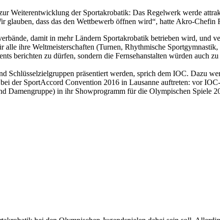
zur Weiterentwicklung der Sportakrobatik: Das Regelwerk werde attrak
r glauben, dass das den Wettbewerb öffnen wird“, hatte Akro-Chefi
erbände, damit in mehr Ländern Sportakrobatik betrieben wird, und ver
 alle ihre Weltmeisterschaften (Turnen, Rhythmische Sportgymnastik, 
Events berichten zu dürfen, sondern die Fernsehanstalten würden auch zu
d Schlüsselzielgruppen präsentiert werden, sprich dem IOC. Dazu werd
 – bei der SportAccord Convention 2016 in Lausanne auftreten: vor 
nd Damengruppe) in ihr Showprogramm für die Olympischen Spiele 201