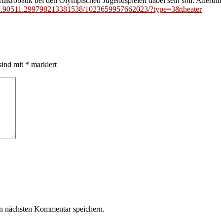
akrobatik bei den Olympischen Jugendspielen dabei sein soll. Allerdi
7.90511.299798213381538/1023659957662023/?type=3&theater
sind mit
*
markiert
n nächsten Kommentar speichern.