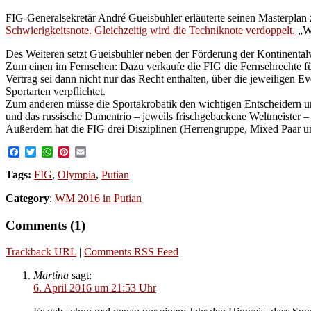
FIG-Generalsekretär André Gueisbuhler erläuterte seinen Masterplan 
Schwierigkeitsnote. Gleichzeitig wird die Techniknote verdoppelt.
„Wi
Des Weiteren setzt Gueisbuhler neben der Förderung der Kontinentalv
Zum einen im Fernsehen: Dazu verkaufe die FIG die Fernsehrechte für
Vertrag sei dann nicht nur das Recht enthalten, über die jeweiligen 
Sportarten verpflichtet.
Zum anderen müsse die Sportakrobatik den wichtigen Entscheidern un
und das russische Damentrio – jeweils frischgebackene Weltmeister
Außerdem hat die FIG drei Disziplinen (Herrengruppe, Mixed Paar u
Facebook
Twitter
WhatsApp
Pinterest
Email
Tags:
FIG
,
Olympia
,
Putian
Category
:
WM 2016 in Putian
Comments (1)
Trackback URL
|
Comments RSS Feed
Martina
sagt:
6. April 2016 um 21:53 Uhr