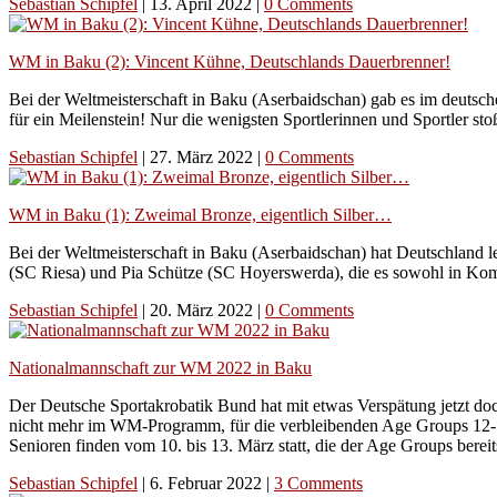
Sebastian Schipfel
|
13. April 2022
|
0 Comments
WM in Baku (2): Vincent Kühne, Deutschlands Dauerbrenner!
Bei der Weltmeisterschaft in Baku (Aserbaidschan) gab es im deutsc
für ein Meilenstein! Nur die wenigsten Sportlerinnen und Sportler 
Sebastian Schipfel
|
27. März 2022
|
0 Comments
WM in Baku (1): Zweimal Bronze, eigentlich Silber…
Bei der Weltmeisterschaft in Baku (Aserbaidschan) hat Deutschland
(SC Riesa) und Pia Schütze (SC Hoyerswerda), die es sowohl in Komb
Sebastian Schipfel
|
20. März 2022
|
0 Comments
Nationalmannschaft zur WM 2022 in Baku
Der Deutsche Sportakrobatik Bund hat mit etwas Verspätung jetzt doc
nicht mehr im WM-Programm, für die verbleibenden Age Groups 12-18
Senioren finden vom 10. bis 13. März statt, die der Age Groups bereit
Sebastian Schipfel
|
6. Februar 2022
|
3 Comments