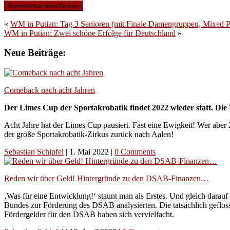
«
WM in Putian: Tag 3 Senioren (mit Finale Damengruppen, Mixed 
WM in Putian: Zwei schöne Erfolge für Deutschland
»
Neue Beiträge:
Comeback nach acht Jahren
Der Limes Cup der Sportakrobatik findet 2022 wieder statt. Die 
Acht Jahre hat der Limes Cup pausiert. Fast eine Ewigkeit! Wer aber 
der große Sportakrobatik-Zirkus zurück nach Aalen!
Sebastian Schipfel
|
1. Mai 2022
|
0 Comments
Reden wir über Geld! Hintergründe zu den DSAB-Finanzen…
‚Was für eine Entwicklung!‘ staunt man als Erstes. Und gleich darau
Bundes zur Förderung des DSAB analysierten. Die tatsächlich geflos
Fördergelder für den DSAB haben sich vervielfacht.