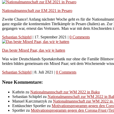
Nationalmannschaft zur EM 2021 in Pesaro
Zweite Chance! Anfang nächster Woche geht es für die Nationalmannsc
ganz regulär die kontinentalen Titelkämpfe in Pesaro (Italien) an. 
gegangen war, erneut das Vertrauen. Man war mit dem Abschneiden in 
Sebastian Schipfel
|
17. September 2021
|
0 Comments
Das beste Mixed Paar, das wir je hatten
Was wäre Deutschlands Sportakrobatik nur ohne die Familie Blintsov
beiden bilden gemeinsam ein Mixed Paar; seit dem Wochenende wissen
Sebastian Schipfel
|
8. Juli 2021
|
0 Comments
Neue Kommentare:
Kathrin
zu
Nationalmannschaft zur WM 2022 in Baku
Sebastian Schipfel
zu
Nationalmannschaft zur WM 2022 in Ba
Manuel Karczmarzyk
zu
Nationalmannschaft zur WM 2022 in
Enttäuschter Sportler
zu
Motivationsprogramm gegen den Corona-
Sportler
zu
Motivationsprogramm gegen den Corona-Frust (Teil 