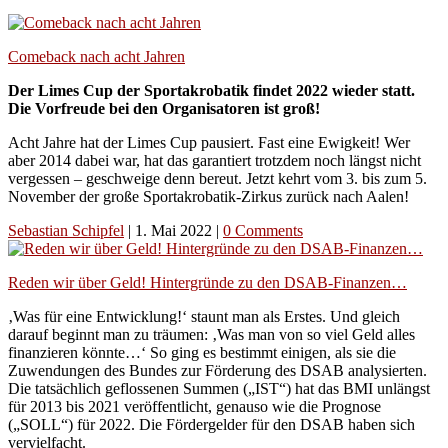
Comeback nach acht Jahren
Der Limes Cup der Sportakrobatik findet 2022 wieder statt.
Die Vorfreude bei den Organisatoren ist groß!
Acht Jahre hat der Limes Cup pausiert. Fast eine Ewigkeit! Wer
aber 2014 dabei war, hat das garantiert trotzdem noch längst nicht
vergessen – geschweige denn bereut. Jetzt kehrt vom 3. bis zum 5.
November der große Sportakrobatik-Zirkus zurück nach Aalen!
Sebastian Schipfel
|
1. Mai 2022
|
0 Comments
Reden wir über Geld! Hintergründe zu den DSAB-Finanzen…
‚Was für eine Entwicklung!‘ staunt man als Erstes. Und gleich
darauf beginnt man zu träumen: ‚Was man von so viel Geld alles
finanzieren könnte…‘ So ging es bestimmt einigen, als sie die
Zuwendungen des Bundes zur Förderung des DSAB analysierten.
Die tatsächlich geflossenen Summen („IST“) hat das BMI unlängst
für 2013 bis 2021 veröffentlicht, genauso wie die Prognose
(„SOLL“) für 2022. Die Fördergelder für den DSAB haben sich
vervielfacht.