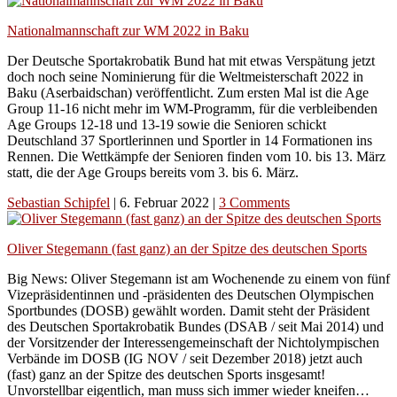
Nationalmannschaft zur WM 2022 in Baku
Der Deutsche Sportakrobatik Bund hat mit etwas Verspätung jetzt
doch noch seine Nominierung für die Weltmeisterschaft 2022 in
Baku (Aserbaidschan) veröffentlicht. Zum ersten Mal ist die Age
Group 11-16 nicht mehr im WM-Programm, für die verbleibenden
Age Groups 12-18 und 13-19 sowie die Senioren schickt
Deutschland 37 Sportlerinnen und Sportler in 14 Formationen ins
Rennen. Die Wettkämpfe der Senioren finden vom 10. bis 13. März
statt, die der Age Groups bereits vom 3. bis 6. März.
Sebastian Schipfel
|
6. Februar 2022
|
3 Comments
Oliver Stegemann (fast ganz) an der Spitze des deutschen Sports
Big News: Oliver Stegemann ist am Wochenende zu einem von fünf
Vizepräsidentinnen und -präsidenten des Deutschen Olympischen
Sportbundes (DOSB) gewählt worden. Damit steht der Präsident
des Deutschen Sportakrobatik Bundes (DSAB / seit Mai 2014) und
der Vorsitzender der Interessengemeinschaft der Nichtolympischen
Verbände im DOSB (IG NOV / seit Dezember 2018) jetzt auch
(fast) ganz an der Spitze des deutschen Sports insgesamt!
Unvorstellbar eigentlich, man muss sich immer wieder kneifen…