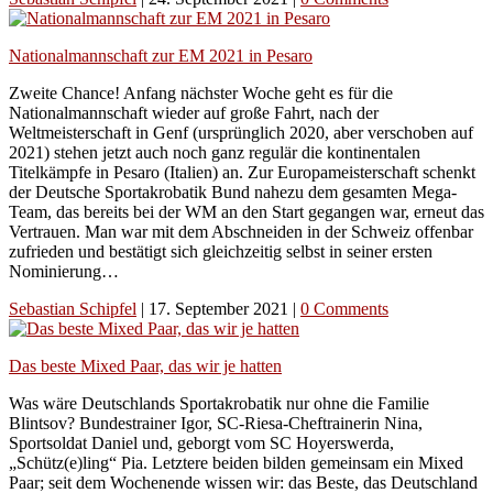
Nationalmannschaft zur EM 2021 in Pesaro
Zweite Chance! Anfang nächster Woche geht es für die
Nationalmannschaft wieder auf große Fahrt, nach der
Weltmeisterschaft in Genf (ursprünglich 2020, aber verschoben auf
2021) stehen jetzt auch noch ganz regulär die kontinentalen
Titelkämpfe in Pesaro (Italien) an. Zur Europameisterschaft schenkt
der Deutsche Sportakrobatik Bund nahezu dem gesamten Mega-
Team, das bereits bei der WM an den Start gegangen war, erneut das
Vertrauen. Man war mit dem Abschneiden in der Schweiz offenbar
zufrieden und bestätigt sich gleichzeitig selbst in seiner ersten
Nominierung…
Sebastian Schipfel
|
17. September 2021
|
0 Comments
Das beste Mixed Paar, das wir je hatten
Was wäre Deutschlands Sportakrobatik nur ohne die Familie
Blintsov? Bundestrainer Igor, SC-Riesa-Cheftrainerin Nina,
Sportsoldat Daniel und, geborgt vom SC Hoyerswerda,
„Schütz(e)ling“ Pia. Letztere beiden bilden gemeinsam ein Mixed
Paar; seit dem Wochenende wissen wir: das Beste, das Deutschland