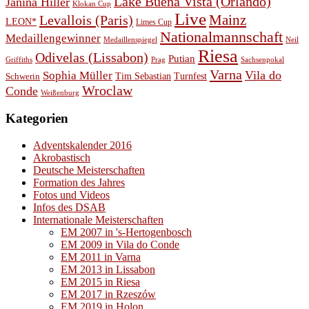
Lake Buena Vista (Orlando)
Janina Hiller
Klokan Cup
Live
Levallois (Paris)
Mainz
LEON*
Limes Cup
Nationalmannschaft
Medaillengewinner
Medaillenspiegel
Neil
Riesa
Odivelas (Lissabon)
Putian
Prag
Griffiths
Sachsenpokal
Varna
Vila do
Sophia Müller
Schwerin
Tim Sebastian
Turnfest
Wroclaw
Conde
Weißenburg
Kategorien
Adventskalender 2016
Akrobastisch
Deutsche Meisterschaften
Formation des Jahres
Fotos und Videos
Infos des DSAB
Internationale Meisterschaften
EM 2007 in 's-Hertogenbosch
EM 2009 in Vila do Conde
EM 2011 in Varna
EM 2013 in Lissabon
EM 2015 in Riesa
EM 2017 in Rzeszów
EM 2019 in Holon