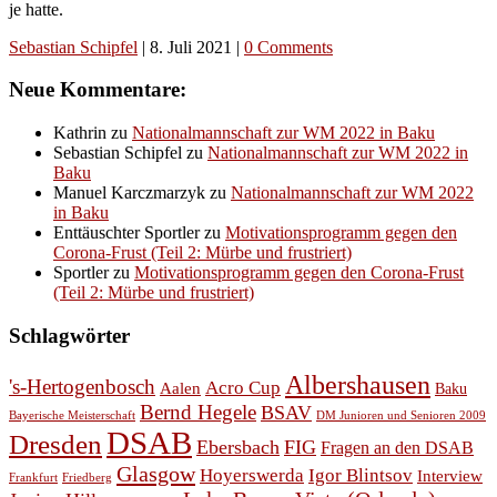
je hatte.
Sebastian Schipfel
|
8. Juli 2021
|
0 Comments
Neue Kommentare:
Kathrin
zu
Nationalmannschaft zur WM 2022 in Baku
Sebastian Schipfel
zu
Nationalmannschaft zur WM 2022 in
Baku
Manuel Karczmarzyk
zu
Nationalmannschaft zur WM 2022
in Baku
Enttäuschter Sportler
zu
Motivationsprogramm gegen den
Corona-Frust (Teil 2: Mürbe und frustriert)
Sportler
zu
Motivationsprogramm gegen den Corona-Frust
(Teil 2: Mürbe und frustriert)
Schlagwörter
Albershausen
's-Hertogenbosch
Acro Cup
Aalen
Baku
Bernd Hegele
BSAV
Bayerische Meisterschaft
DM Junioren und Senioren 2009
DSAB
Dresden
Ebersbach
FIG
Fragen an den DSAB
Glasgow
Hoyerswerda
Igor Blintsov
Interview
Frankfurt
Friedberg