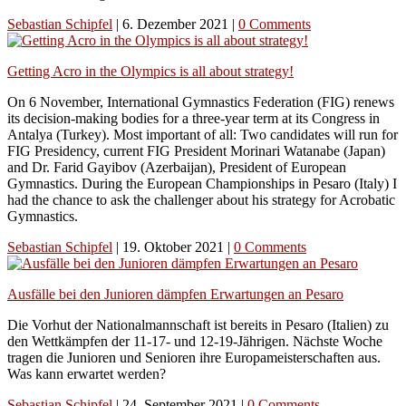
Sebastian Schipfel
|
6. Dezember 2021
|
0 Comments
Getting Acro in the Olympics is all about strategy!
On 6 November, International Gymnastics Federation (FIG) renews
its decision-making bodies for a three-year term at its Congress in
Antalya (Turkey). Most important of all: Two candidates will run for
FIG Presidency, current FIG President Morinari Watanabe (Japan)
and Dr. Farid Gayibov (Azerbaijan), President of European
Gymnastics. During the European Championships in Pesaro (Italy) I
had the chance to ask the challenger about his strategy for Acrobatic
Gymnastics.
Sebastian Schipfel
|
19. Oktober 2021
|
0 Comments
Ausfälle bei den Junioren dämpfen Erwartungen an Pesaro
Die Vorhut der Nationalmannschaft ist bereits in Pesaro (Italien) zu
den Wettkämpfen der 11-17- und 12-19-Jährigen. Nächste Woche
tragen die Junioren und Senioren ihre Europameisterschaften aus.
Was kann erwartet werden?
Sebastian Schipfel
|
24. September 2021
|
0 Comments