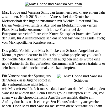
Max Hoppe und Vanessa Schippan turnen erst seit knapp einem Jahr
zusammen. Noch 2015 erturnte Vanessa bei der Deutschen
Meisterschaft der Jugend zusammen mit Wiebke Illmer und Tia-
Delaja Vogel zwei fünfte Plätze und im Mehrkampf den vierten
Platz. Max holte zusammen mit Luise Fischer bei der
Europameisterschaft Platz vier. Kurze Zeit später brach sich Luise
den Arm, für Außenstehende sah das schon fast wie das Ende (auch)
von Max sportlicher Karriere aus…
Das größte Vorbild von Max ist Ineke van Schoor. Angelehnt an ihr
Motto „A great pleasure in life is doing what poeple say you can’t
do“ wollte Max aber nicht so schnell aufgeben und es wurde eine
neue Partnerin für ihn gefunden. Zusammen mit Vanessa trainierte er
sehr hart, um sich nocheinmal zurückzukämpfen.
Für Vanessa war der Sprung aus
der Altersklasse Jugend sofort in
die Seniorenklasse nicht leicht,
wie Max mir erzählt. Ich musste dabei auch an den Mut denken, den
Vanessa bewiesen hat: Denn Luises große Fußstapfen zu füllen, vor
allem was die choreografische Ausführung angeht, dürfte am
Anfang durchaus nach einer großen Herausforderung ausgesehen
haben. Doch Max und Vanessa meisterten diese Aufgabe als Team