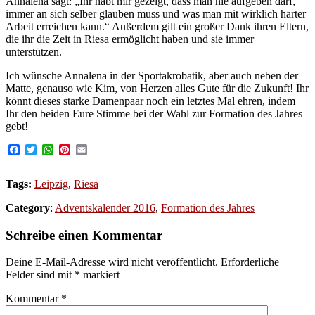
Annalena sagt: „Ihr habt mir gezeigt, dass man nie aufgeben darf,
immer an sich selber glauben muss und was man mit wirklich harter
Arbeit erreichen kann.“ Außerdem gilt ein großer Dank ihren Eltern,
die ihr die Zeit in Riesa ermöglicht haben und sie immer
unterstützen.
Ich wünsche Annalena in der Sportakrobatik, aber auch neben der
Matte, genauso wie Kim, von Herzen alles Gute für die Zukunft! Ihr
könnt dieses starke Damenpaar noch ein letztes Mal ehren, indem
Ihr den beiden Eure Stimme bei der Wahl zur Formation des Jahres
gebt!
Facebook
Twitter
WhatsApp
Pinterest
Email
Tags:
Leipzig
,
Riesa
Category
:
Adventskalender 2016
,
Formation des Jahres
Schreibe einen Kommentar
Deine E-Mail-Adresse wird nicht veröffentlicht.
Erforderliche
Felder sind mit
*
markiert
Kommentar
*