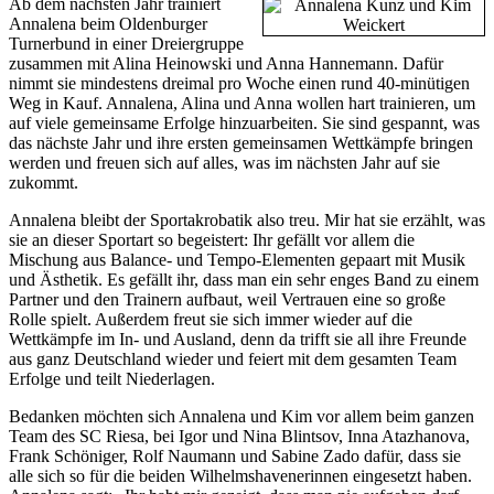
Ab dem nächsten Jahr trainiert
Annalena beim Oldenburger
Turnerbund in einer Dreiergruppe
zusammen mit Alina Heinowski und Anna Hannemann. Dafür
nimmt sie mindestens dreimal pro Woche einen rund 40-minütigen
Weg in Kauf. Annalena, Alina und Anna wollen hart trainieren, um
auf viele gemeinsame Erfolge hinzuarbeiten. Sie sind gespannt, was
das nächste Jahr und ihre ersten gemeinsamen Wettkämpfe bringen
werden und freuen sich auf alles, was im nächsten Jahr auf sie
zukommt.
Annalena bleibt der Sportakrobatik also treu. Mir hat sie erzählt, was
sie an dieser Sportart so begeistert: Ihr gefällt vor allem die
Mischung aus Balance- und Tempo-Elementen gepaart mit Musik
und Ästhetik. Es gefällt ihr, dass man ein sehr enges Band zu einem
Partner und den Trainern aufbaut, weil Vertrauen eine so große
Rolle spielt. Außerdem freut sie sich immer wieder auf die
Wettkämpfe im In- und Ausland, denn da trifft sie all ihre Freunde
aus ganz Deutschland wieder und feiert mit dem gesamten Team
Erfolge und teilt Niederlagen.
Bedanken möchten sich Annalena und Kim vor allem beim ganzen
Team des SC Riesa, bei Igor und Nina Blintsov, Inna Atazhanova,
Frank Schöniger, Rolf Naumann und Sabine Zado dafür, dass sie
alle sich so für die beiden Wilhelmshavenerinnen eingesetzt haben.