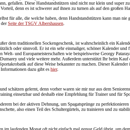
n, gefallen. Diese Handstandstützen sind nicht nur klein und super zu
orteil, denn es ist schwerer auf ihnen zu turnen als auf den großen H
selbst für alle, die welche haben, denn Handstandstützen kann man nie
f der
Seite der TSGV Albershausen
.
ßer dem traditionellen Sockengeschenk, ist wahrscheinlich ein Kalende
ützlich oder sinnvoll. Er ist ein sehr einmaliger, schöner Kalender un
ten Welt- und Europameisterschaften wie beispielsweise Georgy Patar
marey und viele weitere mehr. Außerdem unterstützt Ihr beim Kauf dies
portakrobatik auf diese Weise bekannter zu machen. Dieser Kalender i
 Informationen dazu gibt es
hier
.
 und schätzen gelernt, denn vorher waren sie mir nur aus dem Seniore
aining einsetzbar und deshalb eine Empfehlung für Trainer und für Spor
nderem bei der aktiven Dehnung, um Spagatsprünge zu perfektionieren o
ette, also einen Teil des Schultergürtels, zu trainieren und zu stabili
ben im laufenden Monat oft nicht einfach mal genug Geld übrig, um de