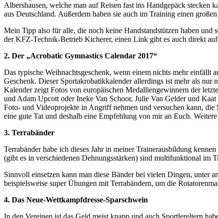
Albershausen, welche man auf Reisen fast ins Handgepäck stecken kan
aus Deutschland. Außerdem haben sie auch im Training einen großen V
Mein Tipp also für alle, die noch keine Handstandstützen haben und 
der KFZ-Technik-Betrieb Kicherer, einen Link gibt es auch direkt au
2. Der „Acrobatic Gymnastics Calendar 2017“
Das typische Weihnachtsgeschenk, wenn einem nichts mehr einfällt au
Geschenk. Dieser Sportakrobatikkalender allerdings ist mehr als nur n
Kalender zeigt Fotos von europäischen Medalliengewinnern der letz
und Adam Upcott oder Ineke Van Schoor, Julie Van Gelder und Kaat Du
Foto- und Videoprojekte in Angriff nehmen und versuchen kann, die S
eine gute Tat und deshalb eine Empfehlung von mir an Euch. Weitere
3. Terrabänder
Terrabänder habe ich dieses Jahr in meiner Trainerausbildung kennen
(gibt es in verschiedenen Dehnungsstärken) sind multifunktional im Tr
Sinnvoll einsetzen kann man diese Bänder bei vielen Dingen, unter a
beispielsweise super Übungen mit Terrabändern, um die Rotatorenmansch
4. Das Neue-Wettkampfdresse-Sparschwein
In den Vereinen ist das Geld meist knapp und auch Sportlereltern ha