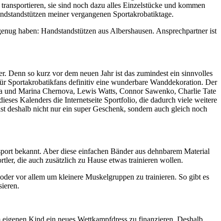
 transportieren, sie sind noch dazu alles Einzelstücke und kommen
andstandstützen meiner vergangenen Sportakrobatiktage.
 genug haben: Handstandstützen aus Albershausen. Ansprechpartner ist
r. Denn so kurz vor dem neuen Jahr ist das zumindest ein sinnvolles
d für Sportakrobatikfans definitiv eine wunderbare Wanddekoration. Der
aya und Marina Chernova, Lewis Watts, Connor Sawenko, Charlie Tate
es Kalenders die Internetseite Sportfolio, die dadurch viele weitere
st deshalb nicht nur ein super Geschenk, sondern auch gleich noch
nsport bekannt. Aber diese einfachen Bänder aus dehnbarem Material
tler, die auch zusätzlich zu Hause etwas trainieren wollen.
der vor allem um kleinere Muskelgruppen zu trainieren. So gibt es
sieren.
m eigenen Kind ein neues Wettkampfdress zu finanzieren. Deshalb