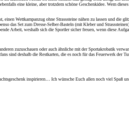
benfalls eine kleine, aber trotzdem schöne Geschenkidee. Wem dieses 
r ist, einen Wettkampanzug ohne Strasssteine nähen zu lassen und die g
benso das Set zum Dresse-Selber-Basteln (mit Kleber und Strasssteine
bende Arbeit, weshalb sich die Sportler sicher freuen, wenn diese Au
 anderen zuzuschauen oder auch ähnliche mit der Sportakrobatik verwan
kfans sind deshalb die Restkarten, die es noch für das Feuerwerk der Tu
hnachtsgeschenk inspirieren… Ich wünsche Euch allen noch viel Spaß 