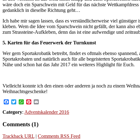
wäre doch ein Sparschwein mit Geld für das nächste Wettkampfdress e
gedanklich in dieselbe Richtung geht…
Ich habe mir sagen lassen, dass es verständlicherweise viel günstige
kleben. Wem die Idee vom Sparschwein nicht gefällt, der kann also e
zum Strassteine-Aufkleben, denn das ist eine aufwendige und zeitrau
5. Karten für das Feuerwerk der Turnkunst
Wer gern Sportakrobatik betreibt, findet es oftmals ebenso spannend,
Sportakrobaten und natürlich auch für alle begeisterten Sportakrobati
Nähe und schon hat das Jahr 2017 ein weiteres Highlight für Euch.
Vielleicht konnte ich den einen oder anderen ja noch zu einem Wei
Weihnachtsgeschenke!
Facebook
Twitter
WhatsApp
Pinterest
Email
Category
:
Adventskalender 2016
Comments (1)
Trackback URL
|
Comments RSS Feed