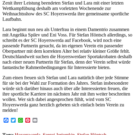
Zenit ihrer Leistung beendeten Stefan und Lara mit einer letzten
Wettkampfübung deshalb am vorletzten Wochenende zur
Weihnachtsshow des SC Hoyerswerda ihre gemeinsame sportliche
Laufbahn.
Lara beginnt nun neu als Unterfrau in einem Damentrio zusammen
mit Angelika Spilev und Eni Voss. Für Stefan Höntsch allerdings, so
schreibt es der SC Hoyerswerda auf Facebook, wird noch eine
passende Partnerin gesucht, da im eigenen Verein ein passender
Oberpartner mit dem korrekten Alter bei relativ kleiner Größe fehlt.
Deutschlandweit suchen die Hoyerswerdaer Sportakrobaten deshalb
nach einer neuen Partnerin für Stefan, denn der Verein selbst würde
fantastische Rahmenbedingungen für Interessierte bieten.
Zum einen freuen sich Stefan und Lara natürlich über jede Stimme
für sie bei der Wahl zur Formation des Jahres. Stefan insbesondere
würde sich darüber hinaus auch über alle Interessierten freuen, die
ihre sportliche Karriere im nächsten Jahr mit ihm weiter beschreiten
wollen. Wer sich dabei angesprochen fühlt, wird vom SC
Hoyerswerda ganz herzlich gebeten sich einfach beim Verein zu
melden!
Facebook
Twitter
WhatsApp
Pinterest
Email
Tags:
Hoyerswerda
,
Sergej Jeriomkin
,
Stefan Höntsch