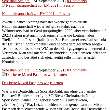
Sebastian Schipfel
|
24. September 2021
|
0 Comments
Nationalmannschaft zur EM 2021 in Pesaro
Zweite Chance! Anfang nächster Woche geht es für die
Nationalmannschaft wieder auf große Fahrt, nach der
Weltmeisterschaft in Genf (ursprünglich 2020, aber verschoben auf
2021) stehen jetzt auch noch ganz regulär die kontinentalen
Titelkämpfe in Pesaro (Italien) an. Zur Europameisterschaft schenkt
der Deutsche Sportakrobatik Bund nahezu dem gesamten Mega-
Team, das bereits bei der WM an den Start gegangen war, erneut das
Vertrauen. Man war mit dem Abschneiden in der Schweiz offenbar
zufrieden und bestätigt sich gleichzeitig selbst in seiner ersten
Nominierung…
Sebastian Schipfel
|
17. September 2021
|
0 Comments
Das beste Mixed Paar, das wir je hatten
Was wäre Deutschlands Sportakrobatik nur ohne die Familie
Blintsov? Bundestrainer Igor, SC-Riesa-Cheftrainerin Nina,
Sportsoldat Daniel und, geborgt vom SC Hoyerswerda,
„Schütz(e)ling“ Pia. Letztere beiden bilden gemeinsam ein Mixed
Paar; seit dem Wochenende wissen wir: das Beste, das Deutschland