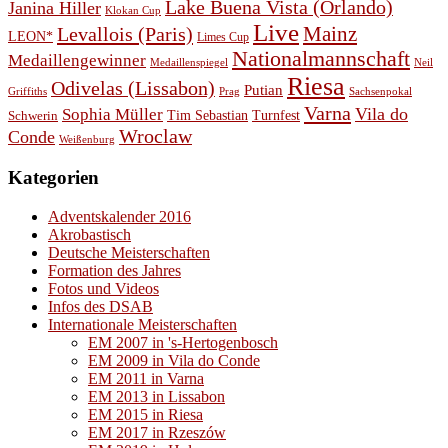
Lake Buena Vista (Orlando)
Janina Hiller
Klokan Cup
Live
Levallois (Paris)
Mainz
LEON*
Limes Cup
Nationalmannschaft
Medaillengewinner
Medaillenspiegel
Neil
Riesa
Odivelas (Lissabon)
Putian
Prag
Griffiths
Sachsenpokal
Varna
Vila do
Sophia Müller
Schwerin
Tim Sebastian
Turnfest
Wroclaw
Conde
Weißenburg
Kategorien
Adventskalender 2016
Akrobastisch
Deutsche Meisterschaften
Formation des Jahres
Fotos und Videos
Infos des DSAB
Internationale Meisterschaften
EM 2007 in 's-Hertogenbosch
EM 2009 in Vila do Conde
EM 2011 in Varna
EM 2013 in Lissabon
EM 2015 in Riesa
EM 2017 in Rzeszów