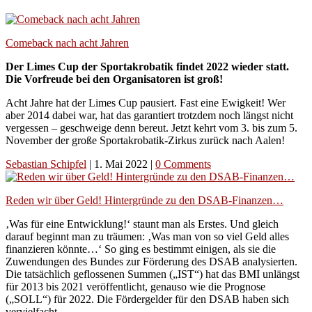
Comeback nach acht Jahren
Der Limes Cup der Sportakrobatik findet 2022 wieder statt.
Die Vorfreude bei den Organisatoren ist groß!
Acht Jahre hat der Limes Cup pausiert. Fast eine Ewigkeit! Wer
aber 2014 dabei war, hat das garantiert trotzdem noch längst nicht
vergessen – geschweige denn bereut. Jetzt kehrt vom 3. bis zum 5.
November der große Sportakrobatik-Zirkus zurück nach Aalen!
Sebastian Schipfel
|
1. Mai 2022
|
0 Comments
Reden wir über Geld! Hintergründe zu den DSAB-Finanzen…
‚Was für eine Entwicklung!‘ staunt man als Erstes. Und gleich
darauf beginnt man zu träumen: ‚Was man von so viel Geld alles
finanzieren könnte…‘ So ging es bestimmt einigen, als sie die
Zuwendungen des Bundes zur Förderung des DSAB analysierten.
Die tatsächlich geflossenen Summen („IST“) hat das BMI unlängst
für 2013 bis 2021 veröffentlicht, genauso wie die Prognose
(„SOLL“) für 2022. Die Fördergelder für den DSAB haben sich
vervielfacht.