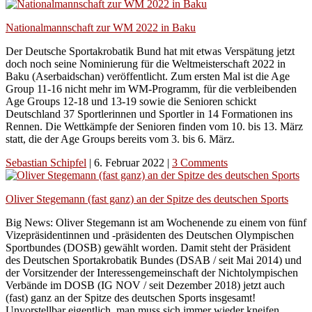
Nationalmannschaft zur WM 2022 in Baku
Der Deutsche Sportakrobatik Bund hat mit etwas Verspätung jetzt
doch noch seine Nominierung für die Weltmeisterschaft 2022 in
Baku (Aserbaidschan) veröffentlicht. Zum ersten Mal ist die Age
Group 11-16 nicht mehr im WM-Programm, für die verbleibenden
Age Groups 12-18 und 13-19 sowie die Senioren schickt
Deutschland 37 Sportlerinnen und Sportler in 14 Formationen ins
Rennen. Die Wettkämpfe der Senioren finden vom 10. bis 13. März
statt, die der Age Groups bereits vom 3. bis 6. März.
Sebastian Schipfel
|
6. Februar 2022
|
3 Comments
Oliver Stegemann (fast ganz) an der Spitze des deutschen Sports
Big News: Oliver Stegemann ist am Wochenende zu einem von fünf
Vizepräsidentinnen und -präsidenten des Deutschen Olympischen
Sportbundes (DOSB) gewählt worden. Damit steht der Präsident
des Deutschen Sportakrobatik Bundes (DSAB / seit Mai 2014) und
der Vorsitzender der Interessengemeinschaft der Nichtolympischen
Verbände im DOSB (IG NOV / seit Dezember 2018) jetzt auch
(fast) ganz an der Spitze des deutschen Sports insgesamt!
Unvorstellbar eigentlich, man muss sich immer wieder kneifen…