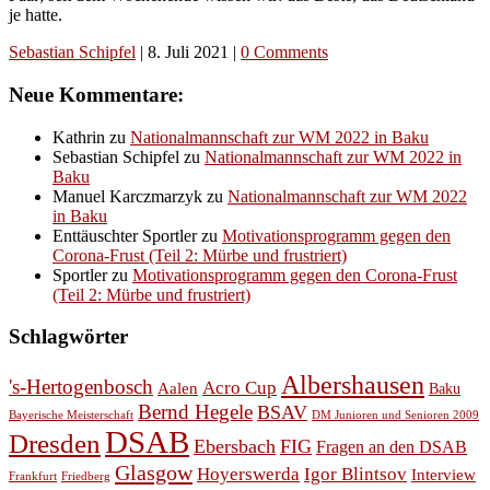
je hatte.
Sebastian Schipfel
|
8. Juli 2021
|
0 Comments
Neue Kommentare:
Kathrin
zu
Nationalmannschaft zur WM 2022 in Baku
Sebastian Schipfel
zu
Nationalmannschaft zur WM 2022 in
Baku
Manuel Karczmarzyk
zu
Nationalmannschaft zur WM 2022
in Baku
Enttäuschter Sportler
zu
Motivationsprogramm gegen den
Corona-Frust (Teil 2: Mürbe und frustriert)
Sportler
zu
Motivationsprogramm gegen den Corona-Frust
(Teil 2: Mürbe und frustriert)
Schlagwörter
Albershausen
's-Hertogenbosch
Acro Cup
Aalen
Baku
Bernd Hegele
BSAV
Bayerische Meisterschaft
DM Junioren und Senioren 2009
DSAB
Dresden
Ebersbach
FIG
Fragen an den DSAB
Glasgow
Hoyerswerda
Igor Blintsov
Interview
Frankfurt
Friedberg