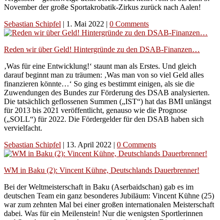
November der große Sportakrobatik-Zirkus zurück nach Aalen!
Sebastian Schipfel
|
1. Mai 2022
|
0 Comments
Reden wir über Geld! Hintergründe zu den DSAB-Finanzen…
‚Was für eine Entwicklung!‘ staunt man als Erstes. Und gleich
darauf beginnt man zu träumen: ‚Was man von so viel Geld alles
finanzieren könnte…‘ So ging es bestimmt einigen, als sie die
Zuwendungen des Bundes zur Förderung des DSAB analysierten.
Die tatsächlich geflossenen Summen („IST“) hat das BMI unlängst
für 2013 bis 2021 veröffentlicht, genauso wie die Prognose
(„SOLL“) für 2022. Die Fördergelder für den DSAB haben sich
vervielfacht.
Sebastian Schipfel
|
13. April 2022
|
0 Comments
WM in Baku (2): Vincent Kühne, Deutschlands Dauerbrenner!
Bei der Weltmeisterschaft in Baku (Aserbaidschan) gab es im
deutschen Team ein ganz besonderes Jubiläum: Vincent Kühne (25)
war zum zehnten Mal bei einer großen internationalen Meisterschaft
dabei. Was für ein Meilenstein! Nur die wenigsten Sportlerinnen