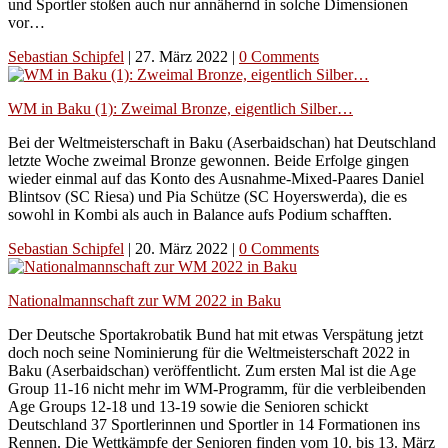
und Sportler stoßen auch nur annähernd in solche Dimensionen
vor…
Sebastian Schipfel
|
27. März 2022
|
0 Comments
WM in Baku (1): Zweimal Bronze, eigentlich Silber…
Bei der Weltmeisterschaft in Baku (Aserbaidschan) hat Deutschland
letzte Woche zweimal Bronze gewonnen. Beide Erfolge gingen
wieder einmal auf das Konto des Ausnahme-Mixed-Paares Daniel
Blintsov (SC Riesa) und Pia Schütze (SC Hoyerswerda), die es
sowohl in Kombi als auch in Balance aufs Podium schafften.
Sebastian Schipfel
|
20. März 2022
|
0 Comments
Nationalmannschaft zur WM 2022 in Baku
Der Deutsche Sportakrobatik Bund hat mit etwas Verspätung jetzt
doch noch seine Nominierung für die Weltmeisterschaft 2022 in
Baku (Aserbaidschan) veröffentlicht. Zum ersten Mal ist die Age
Group 11-16 nicht mehr im WM-Programm, für die verbleibenden
Age Groups 12-18 und 13-19 sowie die Senioren schickt
Deutschland 37 Sportlerinnen und Sportler in 14 Formationen ins
Rennen. Die Wettkämpfe der Senioren finden vom 10. bis 13. März