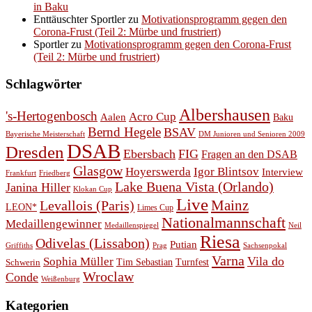
in Baku
Enttäuschter Sportler
zu
Motivationsprogramm gegen den
Corona-Frust (Teil 2: Mürbe und frustriert)
Sportler
zu
Motivationsprogramm gegen den Corona-Frust
(Teil 2: Mürbe und frustriert)
Schlagwörter
Albershausen
's-Hertogenbosch
Acro Cup
Aalen
Baku
Bernd Hegele
BSAV
Bayerische Meisterschaft
DM Junioren und Senioren 2009
DSAB
Dresden
Ebersbach
FIG
Fragen an den DSAB
Glasgow
Hoyerswerda
Igor Blintsov
Interview
Frankfurt
Friedberg
Lake Buena Vista (Orlando)
Janina Hiller
Klokan Cup
Live
Levallois (Paris)
Mainz
LEON*
Limes Cup
Nationalmannschaft
Medaillengewinner
Medaillenspiegel
Neil
Riesa
Odivelas (Lissabon)
Putian
Prag
Griffiths
Sachsenpokal
Varna
Vila do
Sophia Müller
Schwerin
Tim Sebastian
Turnfest
Wroclaw
Conde
Weißenburg
Kategorien