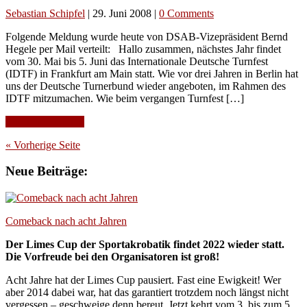
Sebastian Schipfel
|
29. Juni 2008
|
0 Comments
Folgende Meldung wurde heute von DSAB-Vizepräsident Bernd
Hegele per Mail verteilt: Hallo zusammen, nächstes Jahr findet
vom 30. Mai bis 5. Juni das Internationale Deutsche Turnfest
(IDTF) in Frankfurt am Main statt. Wie vor drei Jahren in Berlin hat
uns der Deutsche Turnerbund wieder angeboten, im Rahmen des
IDTF mitzumachen. Wie beim vergangen Turnfest […]
Continue Reading
« Vorherige Seite
Neue Beiträge:
Comeback nach acht Jahren
Der Limes Cup der Sportakrobatik findet 2022 wieder statt.
Die Vorfreude bei den Organisatoren ist groß!
Acht Jahre hat der Limes Cup pausiert. Fast eine Ewigkeit! Wer
aber 2014 dabei war, hat das garantiert trotzdem noch längst nicht
vergessen – geschweige denn bereut. Jetzt kehrt vom 3. bis zum 5.