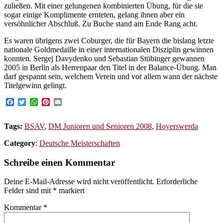
zuließen. Mit einer gelungenen kombinierten Übung, für die sie
sogar einige Komplimente ernteten, gelang ihnen aber ein
versöhnlicher Abschluß. Zu Buche stand am Ende Rang acht.
Es waren übrigens zwei Coburger, die für Bayern die bislang letzte
nationale Goldmedaille in einer internationalen Disziplin gewinnen
konnten. Sergej Davydenko und Sebastian Stübinger gewannen
2005 in Berlin als Herrenpaar den Titel in der Balance-Übung. Man
darf gespannt sein, welchem Verein und vor allem wann der nächste
Titelgewinn gelingt.
Facebook
Twitter
WhatsApp
Pinterest
Email
Tags:
BSAV
,
DM Junioren und Senioren 2008
,
Hoyerswerda
Category
:
Deutsche Meisterschaften
Schreibe einen Kommentar
Deine E-Mail-Adresse wird nicht veröffentlicht.
Erforderliche
Felder sind mit
*
markiert
Kommentar
*