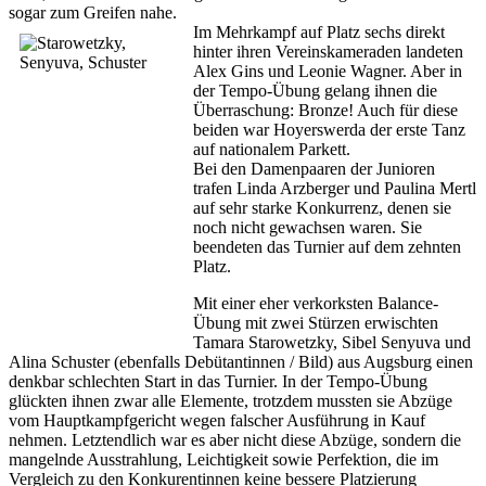
sogar zum Greifen nahe.
Im Mehrkampf auf Platz sechs direkt
hinter ihren Vereinskameraden landeten
Alex Gins und Leonie Wagner. Aber in
der Tempo-Übung gelang ihnen die
Überraschung: Bronze! Auch für diese
beiden war Hoyerswerda der erste Tanz
auf nationalem Parkett.
Bei den Damenpaaren der Junioren
trafen Linda Arzberger und Paulina Mertl
auf sehr starke Konkurrenz, denen sie
noch nicht gewachsen waren. Sie
beendeten das Turnier auf dem zehnten
Platz.
Mit einer eher verkorksten Balance-
Übung mit zwei Stürzen erwischten
Tamara Starowetzky, Sibel Senyuva und
Alina Schuster (ebenfalls Debütantinnen / Bild) aus Augsburg einen
denkbar schlechten Start in das Turnier. In der Tempo-Übung
glückten ihnen zwar alle Elemente, trotzdem mussten sie Abzüge
vom Hauptkampfgericht wegen falscher Ausführung in Kauf
nehmen. Letztendlich war es aber nicht diese Abzüge, sondern die
mangelnde Ausstrahlung, Leichtigkeit sowie Perfektion, die im
Vergleich zu den Konkurentinnen keine bessere Platzierung