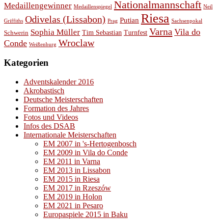
Nationalmannschaft
Medaillengewinner
Medaillenspiegel
Neil
Riesa
Odivelas (Lissabon)
Putian
Prag
Griffiths
Sachsenpokal
Varna
Vila do
Sophia Müller
Schwerin
Tim Sebastian
Turnfest
Wroclaw
Conde
Weißenburg
Kategorien
Adventskalender 2016
Akrobastisch
Deutsche Meisterschaften
Formation des Jahres
Fotos und Videos
Infos des DSAB
Internationale Meisterschaften
EM 2007 in 's-Hertogenbosch
EM 2009 in Vila do Conde
EM 2011 in Varna
EM 2013 in Lissabon
EM 2015 in Riesa
EM 2017 in Rzeszów
EM 2019 in Holon
EM 2021 in Pesaro
Europaspiele 2015 in Baku