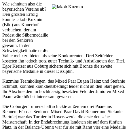
Wie schnitten also die
bayerischen Vereine ab?
Den größten Erfolg
konnte Jakob Kuzmin
(Bild) aus Kauerhof
verbuchen, der am
Podest die Silbermedaille
bei den Senioren
gewann. In der
Schwierigkeit hatte er 46
Value mehr zu bieten als seine Konkurrenten. Drei Zeitfehler
kosteten ihn jedoch trotz guter Technik- und Artistiknoten den Titel.
Egor Kreizer aus Coburg sicherte sich mit Bronze die zweite
bayerische Medaille in dieser Disziplin.
Kuzmins Teamkollegen, das Mixed Paar Eugen Heinz und Stefanie
Schmidt, konnten krankheitsbedingt leider nicht an den Start gehen.
Ihr Abschneiden im hochklassig besetzten Feld der Junioren Mixed
Paare wäre höchst interessant gewesen.
Die Coburger Turnerschaft schickte außerdem drei Paare ins
Rennen: Für das Senioren Mixed Paar David Renner und Stefanie
Bartulej war das Turnier in Hoyerswerda die erste deutsche
Meisterschaft. In der Endabrechnung landeten sie auf dem fünften
Platz, in der Balance-Übung war für sie mit Rang vier eine Medaille