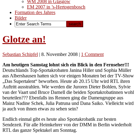
WM 2008 in Glasgow
EM 2007 in ’s-Hertogenbosch
Formation des Jahres
Bilder
Glotze an!
Sebastian Schipfel
|
8. November 2008
|
1 Comment
Am heutigen Samstag lohnt sich ein Blick in den Fernseher!!!
Deutschlands Top-Sportakrobaten Janina Hiller und Sophia Müller
aus Albershausen hatten sich vor einigen Monaten bei der TV-Show
„Das Supertalent“ beworben. Heute ab 20.15 Uhr wird RTL ihren
Auftritt ausstrahlen. Wie werden die Juroren Dieter Bohlen, Sylvie
van der Vaart und Bruce Darnell die beiden Sportakrobatinnen wohl
beurteilen??? Ebenfalls ins Rennen ging die Damengruppe aus
Mainz Nadine Schek, Julia Patruna und Dana Saiko. Vielleicht wird
ja auch von ihnen etwas zu sehen sein?
Endlich einmal gibt es heute also Sportakrobatik zur besten
Sendezeit. Für alle Heimkehrer von der DMM in Berlin wiederholt
RTL das ganze Spektakel am Sonntag.