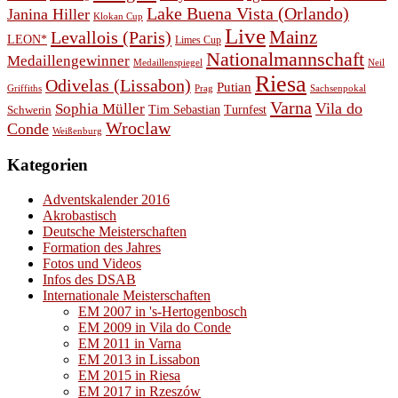
Lake Buena Vista (Orlando)
Janina Hiller
Klokan Cup
Live
Levallois (Paris)
Mainz
LEON*
Limes Cup
Nationalmannschaft
Medaillengewinner
Medaillenspiegel
Neil
Riesa
Odivelas (Lissabon)
Putian
Prag
Griffiths
Sachsenpokal
Varna
Vila do
Sophia Müller
Schwerin
Tim Sebastian
Turnfest
Wroclaw
Conde
Weißenburg
Kategorien
Adventskalender 2016
Akrobastisch
Deutsche Meisterschaften
Formation des Jahres
Fotos und Videos
Infos des DSAB
Internationale Meisterschaften
EM 2007 in 's-Hertogenbosch
EM 2009 in Vila do Conde
EM 2011 in Varna
EM 2013 in Lissabon
EM 2015 in Riesa
EM 2017 in Rzeszów