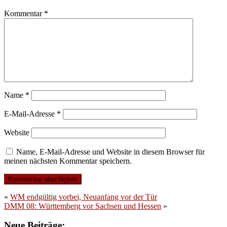
Kommentar
*
Name
*
E-Mail-Adresse
*
Website
Name, E-Mail-Adresse und Website in diesem Browser für
meinen nächsten Kommentar speichern.
«
WM endgültig vorbei, Neuanfang vor der Tür
DMM 08: Württemberg vor Sachsen und Hessen
»
Neue Beiträge: