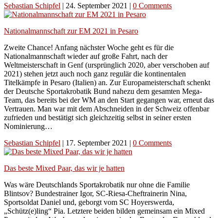
Sebastian Schipfel
|
24. September 2021
|
0 Comments
Nationalmannschaft zur EM 2021 in Pesaro
Zweite Chance! Anfang nächster Woche geht es für die
Nationalmannschaft wieder auf große Fahrt, nach der
Weltmeisterschaft in Genf (ursprünglich 2020, aber verschoben auf
2021) stehen jetzt auch noch ganz regulär die kontinentalen
Titelkämpfe in Pesaro (Italien) an. Zur Europameisterschaft schenkt
der Deutsche Sportakrobatik Bund nahezu dem gesamten Mega-
Team, das bereits bei der WM an den Start gegangen war, erneut das
Vertrauen. Man war mit dem Abschneiden in der Schweiz offenbar
zufrieden und bestätigt sich gleichzeitig selbst in seiner ersten
Nominierung…
Sebastian Schipfel
|
17. September 2021
|
0 Comments
Das beste Mixed Paar, das wir je hatten
Was wäre Deutschlands Sportakrobatik nur ohne die Familie
Blintsov? Bundestrainer Igor, SC-Riesa-Cheftrainerin Nina,
Sportsoldat Daniel und, geborgt vom SC Hoyerswerda,
„Schütz(e)ling“ Pia. Letztere beiden bilden gemeinsam ein Mixed