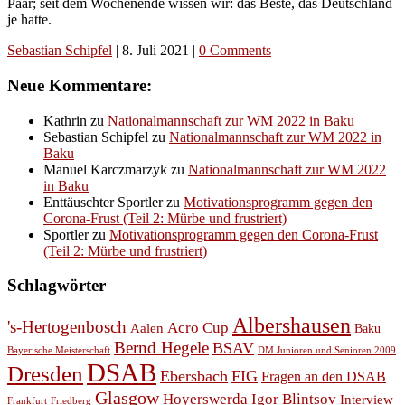
Paar; seit dem Wochenende wissen wir: das Beste, das Deutschland
je hatte.
Sebastian Schipfel
|
8. Juli 2021
|
0 Comments
Neue Kommentare:
Kathrin
zu
Nationalmannschaft zur WM 2022 in Baku
Sebastian Schipfel
zu
Nationalmannschaft zur WM 2022 in
Baku
Manuel Karczmarzyk
zu
Nationalmannschaft zur WM 2022
in Baku
Enttäuschter Sportler
zu
Motivationsprogramm gegen den
Corona-Frust (Teil 2: Mürbe und frustriert)
Sportler
zu
Motivationsprogramm gegen den Corona-Frust
(Teil 2: Mürbe und frustriert)
Schlagwörter
Albershausen
's-Hertogenbosch
Acro Cup
Aalen
Baku
Bernd Hegele
BSAV
Bayerische Meisterschaft
DM Junioren und Senioren 2009
DSAB
Dresden
Ebersbach
FIG
Fragen an den DSAB
Glasgow
Hoyerswerda
Igor Blintsov
Interview
Frankfurt
Friedberg