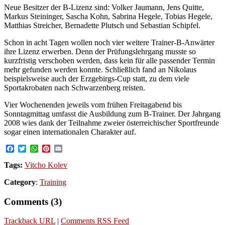
Neue Besitzer der B-Lizenz sind: Volker Jaumann, Jens Quitte,
Markus Steininger, Sascha Kohn, Sabrina Hegele, Tobias Hegele,
Matthias Streicher, Bernadette Plutsch und Sebastian Schipfel.
Schon in acht Tagen wollen noch vier weitere Trainer-B-Anwärter
ihre Lizenz erwerben. Denn der Prüfungslehrgang musste so
kurzfristig verschoben werden, dass kein für alle passender Termin
mehr gefunden werden konnte. Schließlich fand an Nikolaus
beispielsweise auch der Erzgebirgs-Cup statt, zu dem viele
Sportakrobaten nach Schwarzenberg reisten.
Vier Wochenenden jeweils vom frühen Freitagabend bis
Sonntagmittag umfasst die Ausbildung zum B-Trainer. Der Jahrgang
2008 wies dank der Teilnahme zweier österreichischer Sportfreunde
sogar einen internationalen Charakter auf.
Facebook
Twitter
WhatsApp
Pinterest
Email
Tags:
Vitcho Kolev
Category
:
Training
Comments (3)
Trackback URL
|
Comments RSS Feed