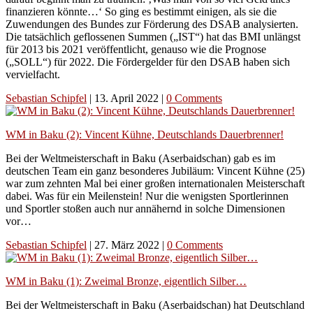
finanzieren könnte…‘ So ging es bestimmt einigen, als sie die
Zuwendungen des Bundes zur Förderung des DSAB analysierten.
Die tatsächlich geflossenen Summen („IST“) hat das BMI unlängst
für 2013 bis 2021 veröffentlicht, genauso wie die Prognose
(„SOLL“) für 2022. Die Fördergelder für den DSAB haben sich
vervielfacht.
Sebastian Schipfel
|
13. April 2022
|
0 Comments
WM in Baku (2): Vincent Kühne, Deutschlands Dauerbrenner!
Bei der Weltmeisterschaft in Baku (Aserbaidschan) gab es im
deutschen Team ein ganz besonderes Jubiläum: Vincent Kühne (25)
war zum zehnten Mal bei einer großen internationalen Meisterschaft
dabei. Was für ein Meilenstein! Nur die wenigsten Sportlerinnen
und Sportler stoßen auch nur annähernd in solche Dimensionen
vor…
Sebastian Schipfel
|
27. März 2022
|
0 Comments
WM in Baku (1): Zweimal Bronze, eigentlich Silber…
Bei der Weltmeisterschaft in Baku (Aserbaidschan) hat Deutschland