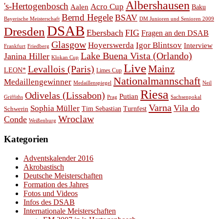
Albershausen
's-Hertogenbosch
Acro Cup
Aalen
Baku
Bernd Hegele
BSAV
Bayerische Meisterschaft
DM Junioren und Senioren 2009
DSAB
Dresden
Ebersbach
FIG
Fragen an den DSAB
Glasgow
Hoyerswerda
Igor Blintsov
Interview
Frankfurt
Friedberg
Lake Buena Vista (Orlando)
Janina Hiller
Klokan Cup
Live
Levallois (Paris)
Mainz
LEON*
Limes Cup
Nationalmannschaft
Medaillengewinner
Medaillenspiegel
Neil
Riesa
Odivelas (Lissabon)
Putian
Prag
Griffiths
Sachsenpokal
Varna
Vila do
Sophia Müller
Schwerin
Tim Sebastian
Turnfest
Wroclaw
Conde
Weißenburg
Kategorien
Adventskalender 2016
Akrobastisch
Deutsche Meisterschaften
Formation des Jahres
Fotos und Videos
Infos des DSAB
Internationale Meisterschaften