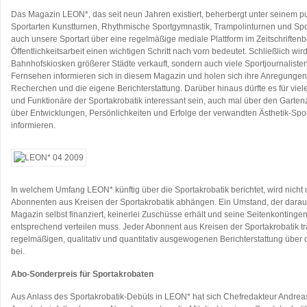
Das Magazin LEON*, das seit neun Jahren existiert, beherbergt unter seinem pu
Sportarten Kunstturnen, Rhythmische Sportgymnastik, Trampolinturnen und Spor
auch unsere Sportart über eine regelmäßige mediale Plattform im Zeitschriftenb
Öffentlichkeitsarbeit einen wichtigen Schritt nach vorn bedeutet. Schließlich wi
Bahnhofskiosken größerer Städte verkauft, sondern auch viele Sportjournalist
Fernsehen informieren sich in diesem Magazin und holen sich ihre Anregungen
Recherchen und die eigene Berichterstattung. Darüber hinaus dürfte es für viele 
und Funktionäre der Sportakrobatik interessant sein, auch mal über den Garte
über Entwicklungen, Persönlichkeiten und Erfolge der verwandten Ästhetik-Spo
informieren.
In welchem Umfang LEON* künftig über die Sportakrobatik berichtet, wird nicht
Abonnenten aus Kreisen der Sportakrobatik abhängen. Ein Umstand, der daraus 
Magazin selbst finanziert, keinerlei Zuschüsse erhält und seine Seitenkontinge
entsprechend verteilen muss. Jeder Abonnent aus Kreisen der Sportakrobatik trä
regelmäßigen, qualitativ und quantitativ ausgewogenen Berichterstattung über 
bei.
Abo-Sonderpreis für Sportakrobaten
Aus Anlass des Sportakrobatik-Debüts in LEON* hat sich Chefredakteur Andrea