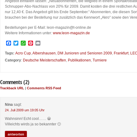
Angebot einfallen lassen: „Neuabonnenten, die Mitglied in einem Sportakrobatik
Schnupper-Abo-Nachlass von 20% für 2009. Damit kosten die drei restlichen Au
nur 12,40 €. Das Angebot gilt bis Ende September.“ Abonnenten, die diesen S
brauchen bei der Bestellung nur zusätzlich das Kennwort „Akro“ sowie den V
Bestellungen per E-Mail: leon-magazin@t-online.de
Weitere Informationen unter:
www.leon-magazin.de
Facebook
Twitter
WhatsApp
Pinterest
Email
Tags:
Acro Cup
,
Albershausen
,
DM Junioren und Senioren 2009
,
Frankfurt
,
LE
Category
:
Deutsche Meisterschaften
,
Publikationen
,
Turniere
Comments (2)
Trackback URL
|
Comments RSS Feed
Nina
sagt:
24. Juli 2009 um 19:05 Uhr
Wahnsinn! Echt cool…… 😀
Villeichts wirds ja so bekannter 🙂
antworten