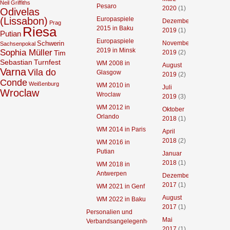
Neil Griffiths
Pesaro
2020
(1)
Odivelas
(Lissabon)
Europaspiele
Dezember
Prag
Riesa
2015 in Baku
2019
(1)
Putian
Europaspiele
Schwerin
November
Sachsenpokal
2019 in Minsk
Sophia Müller
2019
(2)
Tim
Sebastian
Turnfest
WM 2008 in
August
Varna
Vila do
Glasgow
2019
(2)
Conde
Weißenburg
WM 2010 in
Juli
Wroclaw
Wroclaw
2019
(3)
WM 2012 in
Oktober
Orlando
2018
(1)
WM 2014 in Paris
April
2018
(2)
WM 2016 in
Putian
Januar
2018
(1)
WM 2018 in
Antwerpen
Dezember
2017
(1)
WM 2021 in Genf
August
WM 2022 in Baku
2017
(1)
Personalien und
Mai
Verbandsangelegenheiten
2017
(1)