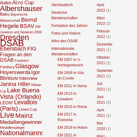
Acro Cup
Aalen
Akrobastisch
April
Albershausen
2022
(1)
Deutsche
Baku
Bayerische
Meisterschaften
März
Bernd
Meisterschaft
2022
(2)
Hegele
BSAV
Formation des Jahres
DM
Februar
Junioren und Senioren 2009
Fotos und Videos
Dresden
2022
(1)
DSAB
Infos des DSAB
Dezember
Ebersbach
FIG
Internationale
2021
(1)
Fragen an den
Meisterschaften
Oktober
DSAB
EM 2007 in 's-
Frankfurt
2021
(1)
Glasgow
Hertogenbosch
Friedberg
September
Hoyerswerda
Igor
EM 2009 in Vila
2021
(2)
Blintsov
Interview
do Conde
Janina Hiller
Juli
Klokan
EM 2011 in Varna
Lake Buena
2021
(1)
Cup
EM 2013 in
Vista (Orlando)
Juni
Lissabon
Levallois
2021
(3)
LEON*
EM 2015 in Riesa
(Paris)
Limes Cup
April
Live
Mainz
EM 2017 in
2021
(1)
Rzeszów
Medaillengewinner
Mai
EM 2019 in Holon
Medaillenspiegel
2020
(1)
Nationalmannschaft
EM 2021 in
März