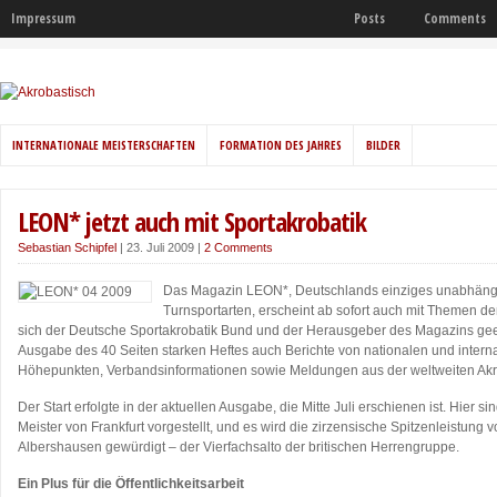
Impressum
Posts
Comments
INTERNATIONALE MEISTERSCHAFTEN
FORMATION DES JAHRES
BILDER
LEON* jetzt auch mit Sportakrobatik
Sebastian Schipfel
|
23. Juli 2009
|
2 Comments
Das Magazin LEON*, Deutschlands einziges unabhängi
Turnsportarten, erscheint ab sofort auch mit Themen de
sich der Deutsche Sportakrobatik Bund und der Herausgeber des Magazins geeini
Ausgabe des 40 Seiten starken Heftes auch Berichte von nationalen und interna
Höhepunkten, Verbandsinformationen sowie Meldungen aus der weltweiten Akro
Der Start erfolgte in der aktuellen Ausgabe, die Mitte Juli erschienen ist. Hier s
Meister von Frankfurt vorgestellt, und es wird die zirzensische Spitzenleistung 
Albershausen gewürdigt – der Vierfachsalto der britischen Herrengruppe.
Ein Plus für die Öffentlichkeitsarbeit