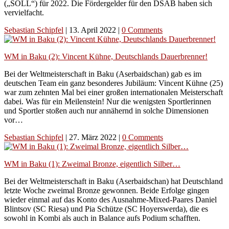
(„SOLL“) für 2022. Die Fördergelder für den DSAB haben sich
vervielfacht.
Sebastian Schipfel
|
13. April 2022
|
0 Comments
WM in Baku (2): Vincent Kühne, Deutschlands Dauerbrenner!
Bei der Weltmeisterschaft in Baku (Aserbaidschan) gab es im
deutschen Team ein ganz besonderes Jubiläum: Vincent Kühne (25)
war zum zehnten Mal bei einer großen internationalen Meisterschaft
dabei. Was für ein Meilenstein! Nur die wenigsten Sportlerinnen
und Sportler stoßen auch nur annähernd in solche Dimensionen
vor…
Sebastian Schipfel
|
27. März 2022
|
0 Comments
WM in Baku (1): Zweimal Bronze, eigentlich Silber…
Bei der Weltmeisterschaft in Baku (Aserbaidschan) hat Deutschland
letzte Woche zweimal Bronze gewonnen. Beide Erfolge gingen
wieder einmal auf das Konto des Ausnahme-Mixed-Paares Daniel
Blintsov (SC Riesa) und Pia Schütze (SC Hoyerswerda), die es
sowohl in Kombi als auch in Balance aufs Podium schafften.