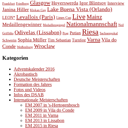
Glasgow
Hoyerswerda
Igor Blintsov
Interview
Frankfurt
Friedberg
Lake Buena Vista (Orlando)
Janina Hiller
Klokan Cup
Live
Levallois (Paris)
Mainz
LEON*
Limes Cup
Nationalmannschaft
Medaillengewinner
Medaillenspiegel
Neil
Riesa
Odivelas (Lissabon)
Putian
Prag
Griffiths
Sachsenpokal
Varna
Vila do
Sophia Müller
Schwerin
Tim Sebastian
Turnfest
Wroclaw
Conde
Weißenburg
Kategorien
Adventskalender 2016
Akrobastisch
Deutsche Meisterschaften
Formation des Jahres
Fotos und Videos
Infos des DSAB
Internationale Meisterschaften
EM 2007 in 's-Hertogenbosch
EM 2009 in Vila do Conde
EM 2011 in Varna
EM 2013 in Lissabon
EM 2015 in Riesa