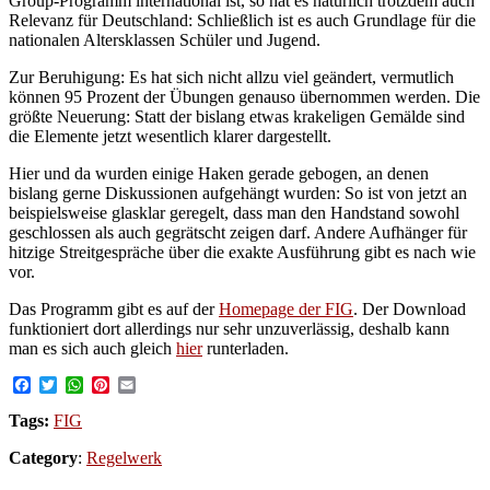
Group-Programm international ist, so hat es natürlich trotzdem auch
Relevanz für Deutschland: Schließlich ist es auch Grundlage für die
nationalen Altersklassen Schüler und Jugend.
Zur Beruhigung: Es hat sich nicht allzu viel geändert, vermutlich
können 95 Prozent der Übungen genauso übernommen werden. Die
größte Neuerung: Statt der bislang etwas krakeligen Gemälde sind
die Elemente jetzt wesentlich klarer dargestellt.
Hier und da wurden einige Haken gerade gebogen, an denen
bislang gerne Diskussionen aufgehängt wurden: So ist von jetzt an
beispielsweise glasklar geregelt, dass man den Handstand sowohl
geschlossen als auch gegrätscht zeigen darf. Andere Aufhänger für
hitzige Streitgespräche über die exakte Ausführung gibt es nach wie
vor.
Das Programm gibt es auf der
Homepage der FIG
. Der Download
funktioniert dort allerdings nur sehr unzuverlässig, deshalb kann
man es sich auch gleich
hier
runterladen.
Facebook
Twitter
WhatsApp
Pinterest
Email
Tags:
FIG
Category
:
Regelwerk