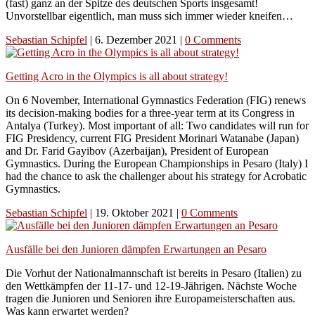
(fast) ganz an der Spitze des deutschen Sports insgesamt!
Unvorstellbar eigentlich, man muss sich immer wieder kneifen…
Sebastian Schipfel
|
6. Dezember 2021
|
0 Comments
Getting Acro in the Olympics is all about strategy!
On 6 November, International Gymnastics Federation (FIG) renews
its decision-making bodies for a three-year term at its Congress in
Antalya (Turkey). Most important of all: Two candidates will run for
FIG Presidency, current FIG President Morinari Watanabe (Japan)
and Dr. Farid Gayibov (Azerbaijan), President of European
Gymnastics. During the European Championships in Pesaro (Italy) I
had the chance to ask the challenger about his strategy for Acrobatic
Gymnastics.
Sebastian Schipfel
|
19. Oktober 2021
|
0 Comments
Ausfälle bei den Junioren dämpfen Erwartungen an Pesaro
Die Vorhut der Nationalmannschaft ist bereits in Pesaro (Italien) zu
den Wettkämpfen der 11-17- und 12-19-Jährigen. Nächste Woche
tragen die Junioren und Senioren ihre Europameisterschaften aus.
Was kann erwartet werden?