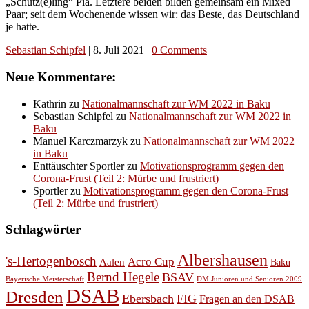
„Schütz(e)ling“ Pia. Letztere beiden bilden gemeinsam ein Mixed
Paar; seit dem Wochenende wissen wir: das Beste, das Deutschland
je hatte.
Sebastian Schipfel
|
8. Juli 2021
|
0 Comments
Neue Kommentare:
Kathrin
zu
Nationalmannschaft zur WM 2022 in Baku
Sebastian Schipfel
zu
Nationalmannschaft zur WM 2022 in
Baku
Manuel Karczmarzyk
zu
Nationalmannschaft zur WM 2022
in Baku
Enttäuschter Sportler
zu
Motivationsprogramm gegen den
Corona-Frust (Teil 2: Mürbe und frustriert)
Sportler
zu
Motivationsprogramm gegen den Corona-Frust
(Teil 2: Mürbe und frustriert)
Schlagwörter
Albershausen
's-Hertogenbosch
Acro Cup
Aalen
Baku
Bernd Hegele
BSAV
Bayerische Meisterschaft
DM Junioren und Senioren 2009
DSAB
Dresden
Ebersbach
FIG
Fragen an den DSAB