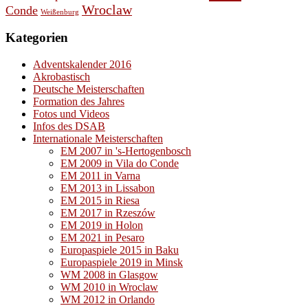
Wroclaw
Conde
Weißenburg
Kategorien
Adventskalender 2016
Akrobastisch
Deutsche Meisterschaften
Formation des Jahres
Fotos und Videos
Infos des DSAB
Internationale Meisterschaften
EM 2007 in 's-Hertogenbosch
EM 2009 in Vila do Conde
EM 2011 in Varna
EM 2013 in Lissabon
EM 2015 in Riesa
EM 2017 in Rzeszów
EM 2019 in Holon
EM 2021 in Pesaro
Europaspiele 2015 in Baku
Europaspiele 2019 in Minsk
WM 2008 in Glasgow
WM 2010 in Wroclaw
WM 2012 in Orlando