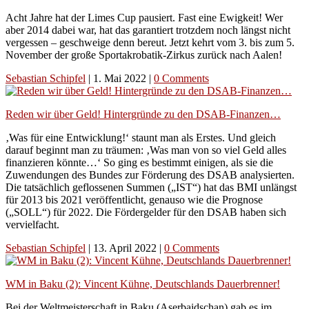
Acht Jahre hat der Limes Cup pausiert. Fast eine Ewigkeit! Wer
aber 2014 dabei war, hat das garantiert trotzdem noch längst nicht
vergessen – geschweige denn bereut. Jetzt kehrt vom 3. bis zum 5.
November der große Sportakrobatik-Zirkus zurück nach Aalen!
Sebastian Schipfel
|
1. Mai 2022
|
0 Comments
Reden wir über Geld! Hintergründe zu den DSAB-Finanzen…
‚Was für eine Entwicklung!‘ staunt man als Erstes. Und gleich
darauf beginnt man zu träumen: ‚Was man von so viel Geld alles
finanzieren könnte…‘ So ging es bestimmt einigen, als sie die
Zuwendungen des Bundes zur Förderung des DSAB analysierten.
Die tatsächlich geflossenen Summen („IST“) hat das BMI unlängst
für 2013 bis 2021 veröffentlicht, genauso wie die Prognose
(„SOLL“) für 2022. Die Fördergelder für den DSAB haben sich
vervielfacht.
Sebastian Schipfel
|
13. April 2022
|
0 Comments
WM in Baku (2): Vincent Kühne, Deutschlands Dauerbrenner!
Bei der Weltmeisterschaft in Baku (Aserbaidschan) gab es im