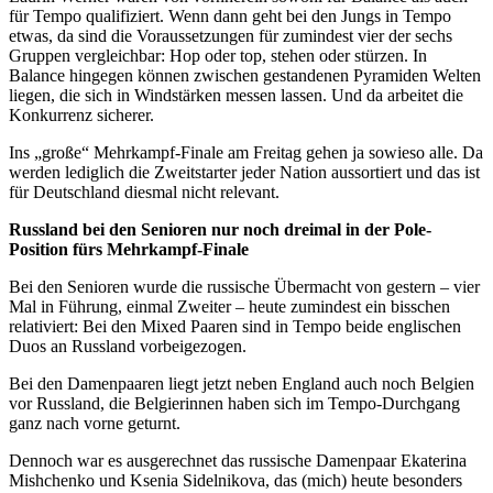
für Tempo qualifiziert. Wenn dann geht bei den Jungs in Tempo
etwas, da sind die Voraussetzungen für zumindest vier der sechs
Gruppen vergleichbar: Hop oder top, stehen oder stürzen. In
Balance hingegen können zwischen gestandenen Pyramiden Welten
liegen, die sich in Windstärken messen lassen. Und da arbeitet die
Konkurrenz sicherer.
Ins „große“ Mehrkampf-Finale am Freitag gehen ja sowieso alle. Da
werden lediglich die Zweitstarter jeder Nation aussortiert und das ist
für Deutschland diesmal nicht relevant.
Russland bei den Senioren nur noch dreimal in der Pole-
Position fürs Mehrkampf-Finale
Bei den Senioren wurde die russische Übermacht von gestern – vier
Mal in Führung, einmal Zweiter – heute zumindest ein bisschen
relativiert: Bei den Mixed Paaren sind in Tempo beide englischen
Duos an Russland vorbeigezogen.
Bei den Damenpaaren liegt jetzt neben England auch noch Belgien
vor Russland, die Belgierinnen haben sich im Tempo-Durchgang
ganz nach vorne geturnt.
Dennoch war es ausgerechnet das russische Damenpaar Ekaterina
Mishchenko und Ksenia Sidelnikova, das (mich) heute besonders