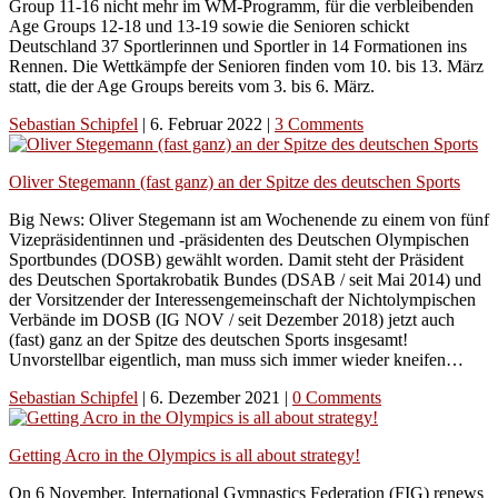
Group 11-16 nicht mehr im WM-Programm, für die verbleibenden
Age Groups 12-18 und 13-19 sowie die Senioren schickt
Deutschland 37 Sportlerinnen und Sportler in 14 Formationen ins
Rennen. Die Wettkämpfe der Senioren finden vom 10. bis 13. März
statt, die der Age Groups bereits vom 3. bis 6. März.
Sebastian Schipfel
|
6. Februar 2022
|
3 Comments
Oliver Stegemann (fast ganz) an der Spitze des deutschen Sports
Big News: Oliver Stegemann ist am Wochenende zu einem von fünf
Vizepräsidentinnen und -präsidenten des Deutschen Olympischen
Sportbundes (DOSB) gewählt worden. Damit steht der Präsident
des Deutschen Sportakrobatik Bundes (DSAB / seit Mai 2014) und
der Vorsitzender der Interessengemeinschaft der Nichtolympischen
Verbände im DOSB (IG NOV / seit Dezember 2018) jetzt auch
(fast) ganz an der Spitze des deutschen Sports insgesamt!
Unvorstellbar eigentlich, man muss sich immer wieder kneifen…
Sebastian Schipfel
|
6. Dezember 2021
|
0 Comments
Getting Acro in the Olympics is all about strategy!
On 6 November, International Gymnastics Federation (FIG) renews