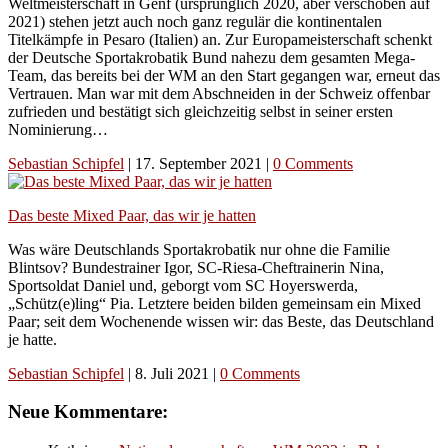
Weltmeisterschaft in Genf (ursprünglich 2020, aber verschoben auf
2021) stehen jetzt auch noch ganz regulär die kontinentalen
Titelkämpfe in Pesaro (Italien) an. Zur Europameisterschaft schenkt
der Deutsche Sportakrobatik Bund nahezu dem gesamten Mega-
Team, das bereits bei der WM an den Start gegangen war, erneut das
Vertrauen. Man war mit dem Abschneiden in der Schweiz offenbar
zufrieden und bestätigt sich gleichzeitig selbst in seiner ersten
Nominierung…
Sebastian Schipfel
|
17. September 2021
|
0 Comments
Das beste Mixed Paar, das wir je hatten
Was wäre Deutschlands Sportakrobatik nur ohne die Familie
Blintsov? Bundestrainer Igor, SC-Riesa-Cheftrainerin Nina,
Sportsoldat Daniel und, geborgt vom SC Hoyerswerda,
„Schütz(e)ling“ Pia. Letztere beiden bilden gemeinsam ein Mixed
Paar; seit dem Wochenende wissen wir: das Beste, das Deutschland
je hatte.
Sebastian Schipfel
|
8. Juli 2021
|
0 Comments
Neue Kommentare: