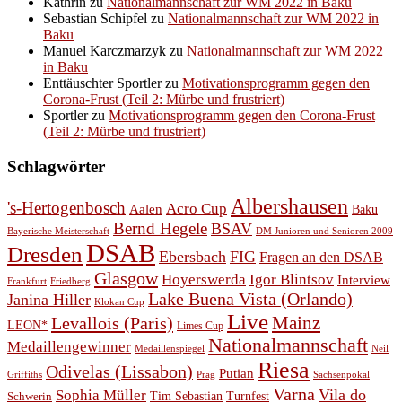
Kathrin
zu
Nationalmannschaft zur WM 2022 in Baku
Sebastian Schipfel
zu
Nationalmannschaft zur WM 2022 in
Baku
Manuel Karczmarzyk
zu
Nationalmannschaft zur WM 2022
in Baku
Enttäuschter Sportler
zu
Motivationsprogramm gegen den
Corona-Frust (Teil 2: Mürbe und frustriert)
Sportler
zu
Motivationsprogramm gegen den Corona-Frust
(Teil 2: Mürbe und frustriert)
Schlagwörter
Albershausen
's-Hertogenbosch
Acro Cup
Aalen
Baku
Bernd Hegele
BSAV
Bayerische Meisterschaft
DM Junioren und Senioren 2009
DSAB
Dresden
Ebersbach
FIG
Fragen an den DSAB
Glasgow
Hoyerswerda
Igor Blintsov
Interview
Frankfurt
Friedberg
Lake Buena Vista (Orlando)
Janina Hiller
Klokan Cup
Live
Levallois (Paris)
Mainz
LEON*
Limes Cup
Nationalmannschaft
Medaillengewinner
Medaillenspiegel
Neil
Riesa
Odivelas (Lissabon)
Putian
Prag
Griffiths
Sachsenpokal
Varna
Vila do
Sophia Müller
Schwerin
Tim Sebastian
Turnfest