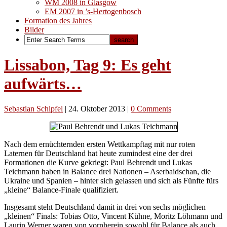
WM 2008 in Glasgow
EM 2007 in ’s-Hertogenbosch
Formation des Jahres
Bilder
Lissabon, Tag 9: Es geht
aufwärts…
Sebastian Schipfel
|
24. Oktober 2013
|
0 Comments
Nach dem ernüchternden ersten Wettkampftag mit nur roten
Laternen für Deutschland hat heute zumindest eine der drei
Formationen die Kurve gekriegt: Paul Behrendt und Lukas
Teichmann haben in Balance drei Nationen – Aserbaidschan, die
Ukraine und Spanien – hinter sich gelassen und sich als Fünfte fürs
„kleine“ Balance-Finale qualifiziert.
Insgesamt steht Deutschland damit in drei von sechs möglichen
„kleinen“ Finals: Tobias Otto, Vincent Kühne, Moritz Löhmann und
Laurin Werner waren von vornherein sowohl für Balance als auch