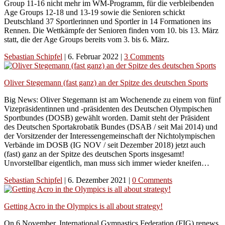
Group 11-16 nicht mehr im WM-Programm, für die verbleibenden
Age Groups 12-18 und 13-19 sowie die Senioren schickt
Deutschland 37 Sportlerinnen und Sportler in 14 Formationen ins
Rennen. Die Wettkämpfe der Senioren finden vom 10. bis 13. März
statt, die der Age Groups bereits vom 3. bis 6. März.
Sebastian Schipfel
|
6. Februar 2022
|
3 Comments
Oliver Stegemann (fast ganz) an der Spitze des deutschen Sports
Big News: Oliver Stegemann ist am Wochenende zu einem von fünf
Vizepräsidentinnen und -präsidenten des Deutschen Olympischen
Sportbundes (DOSB) gewählt worden. Damit steht der Präsident
des Deutschen Sportakrobatik Bundes (DSAB / seit Mai 2014) und
der Vorsitzender der Interessengemeinschaft der Nichtolympischen
Verbände im DOSB (IG NOV / seit Dezember 2018) jetzt auch
(fast) ganz an der Spitze des deutschen Sports insgesamt!
Unvorstellbar eigentlich, man muss sich immer wieder kneifen…
Sebastian Schipfel
|
6. Dezember 2021
|
0 Comments
Getting Acro in the Olympics is all about strategy!
On 6 November, International Gymnastics Federation (FIG) renews