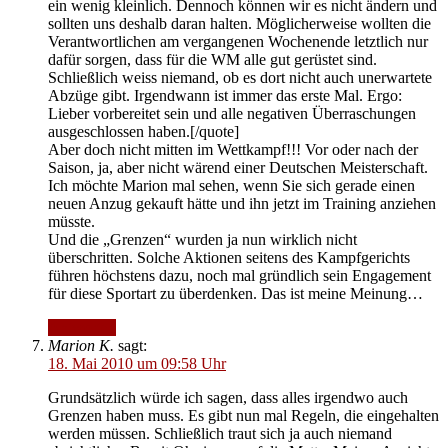
ein wenig kleinlich. Dennoch können wir es nicht ändern und
sollten uns deshalb daran halten. Möglicherweise wollten die
Verantwortlichen am vergangenen Wochenende letztlich nur
dafür sorgen, dass für die WM alle gut gerüstet sind.
Schließlich weiss niemand, ob es dort nicht auch unerwartete
Abzüge gibt. Irgendwann ist immer das erste Mal. Ergo:
Lieber vorbereitet sein und alle negativen Überraschungen
ausgeschlossen haben.[/quote]
Aber doch nicht mitten im Wettkampf!!! Vor oder nach der
Saison, ja, aber nicht wärend einer Deutschen Meisterschaft.
Ich möchte Marion mal sehen, wenn Sie sich gerade einen
neuen Anzug gekauft hätte und ihn jetzt im Training anziehen
müsste.
Und die „Grenzen“ wurden ja nun wirklich nicht
überschritten. Solche Aktionen seitens des Kampfgerichts
führen höchstens dazu, noch mal gründlich sein Engagement
für diese Sportart zu überdenken. Das ist meine Meinung…
Antworten
Marion K.
sagt:
18. Mai 2010 um 09:58 Uhr
Grundsätzlich würde ich sagen, dass alles irgendwo auch
Grenzen haben muss. Es gibt nun mal Regeln, die eingehalten
werden müssen. Schließlich traut sich ja auch niemand