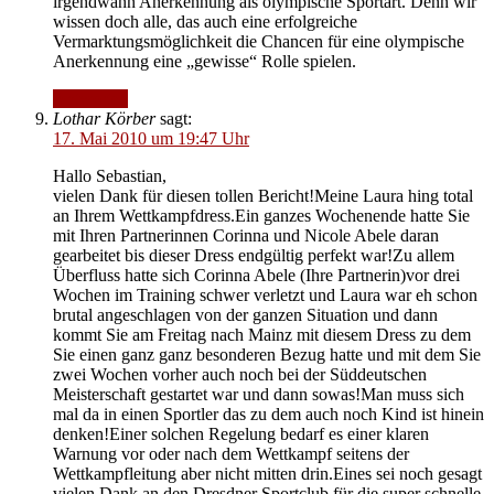
irgendwann Anerkennung als olympische Sportart. Denn wir
wissen doch alle, das auch eine erfolgreiche
Vermarktungsmöglichkeit die Chancen für eine olympische
Anerkennung eine „gewisse“ Rolle spielen.
Antworten
Lothar Körber
sagt:
17. Mai 2010 um 19:47 Uhr
Hallo Sebastian,
vielen Dank für diesen tollen Bericht!Meine Laura hing total
an Ihrem Wettkampfdress.Ein ganzes Wochenende hatte Sie
mit Ihren Partnerinnen Corinna und Nicole Abele daran
gearbeitet bis dieser Dress endgültig perfekt war!Zu allem
Überfluss hatte sich Corinna Abele (Ihre Partnerin)vor drei
Wochen im Training schwer verletzt und Laura war eh schon
brutal angeschlagen von der ganzen Situation und dann
kommt Sie am Freitag nach Mainz mit diesem Dress zu dem
Sie einen ganz ganz besonderen Bezug hatte und mit dem Sie
zwei Wochen vorher auch noch bei der Süddeutschen
Meisterschaft gestartet war und dann sowas!Man muss sich
mal da in einen Sportler das zu dem auch noch Kind ist hinein
denken!Einer solchen Regelung bedarf es einer klaren
Warnung vor oder nach dem Wettkampf seitens der
Wettkampfleitung aber nicht mitten drin.Eines sei noch gesagt
vielen Dank an den Dresdner Sportclub für die super schnelle