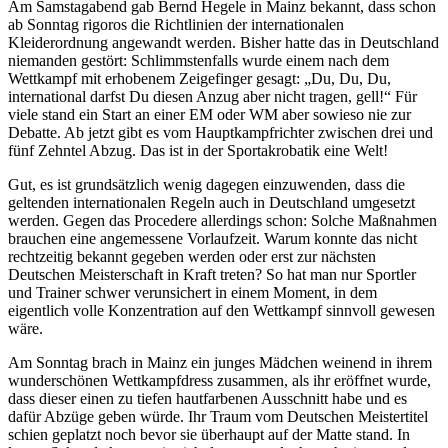
Am Samstagabend gab Bernd Hegele in Mainz bekannt, dass schon
ab Sonntag rigoros die Richtlinien der internationalen
Kleiderordnung angewandt werden. Bisher hatte das in Deutschland
niemanden gestört: Schlimmstenfalls wurde einem nach dem
Wettkampf mit erhobenem Zeigefinger gesagt: „Du, Du, Du,
international darfst Du diesen Anzug aber nicht tragen, gell!“ Für
viele stand ein Start an einer EM oder WM aber sowieso nie zur
Debatte. Ab jetzt gibt es vom Hauptkampfrichter zwischen drei und
fünf Zehntel Abzug. Das ist in der Sportakrobatik eine Welt!
Gut, es ist grundsätzlich wenig dagegen einzuwenden, dass die
geltenden internationalen Regeln auch in Deutschland umgesetzt
werden. Gegen das Procedere allerdings schon: Solche Maßnahmen
brauchen eine angemessene Vorlaufzeit. Warum konnte das nicht
rechtzeitig bekannt gegeben werden oder erst zur nächsten
Deutschen Meisterschaft in Kraft treten? So hat man nur Sportler
und Trainer schwer verunsichert in einem Moment, in dem
eigentlich volle Konzentration auf den Wettkampf sinnvoll gewesen
wäre.
Am Sonntag brach in Mainz ein junges Mädchen weinend in ihrem
wunderschönen Wettkampfdress zusammen, als ihr eröffnet wurde,
dass dieser einen zu tiefen hautfarbenen Ausschnitt habe und es
dafür Abzüge geben würde. Ihr Traum vom Deutschen Meistertitel
schien geplatzt noch bevor sie überhaupt auf der Matte stand. In