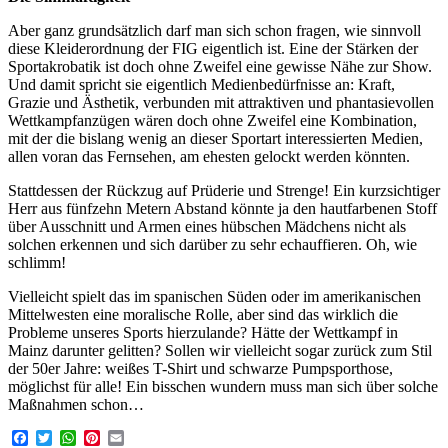
Aber ganz grundsätzlich darf man sich schon fragen, wie sinnvoll
diese Kleiderordnung der FIG eigentlich ist. Eine der Stärken der
Sportakrobatik ist doch ohne Zweifel eine gewisse Nähe zur Show.
Und damit spricht sie eigentlich Medienbedürfnisse an: Kraft,
Grazie und Ästhetik, verbunden mit attraktiven und phantasievollen
Wettkampfanzügen wären doch ohne Zweifel eine Kombination,
mit der die bislang wenig an dieser Sportart interessierten Medien,
allen voran das Fernsehen, am ehesten gelockt werden könnten.
Stattdessen der Rückzug auf Prüderie und Strenge! Ein kurzsichtiger
Herr aus fünfzehn Metern Abstand könnte ja den hautfarbenen Stoff
über Ausschnitt und Armen eines hübschen Mädchens nicht als
solchen erkennen und sich darüber zu sehr echauffieren. Oh, wie
schlimm!
Vielleicht spielt das im spanischen Süden oder im amerikanischen
Mittelwesten eine moralische Rolle, aber sind das wirklich die
Probleme unseres Sports hierzulande? Hätte der Wettkampf in
Mainz darunter gelitten? Sollen wir vielleicht sogar zurück zum Stil
der 50er Jahre: weißes T-Shirt und schwarze Pumpsporthose,
möglichst für alle! Ein bisschen wundern muss man sich über solche
Maßnahmen schon…
Facebook
Twitter
WhatsApp
Pinterest
Email