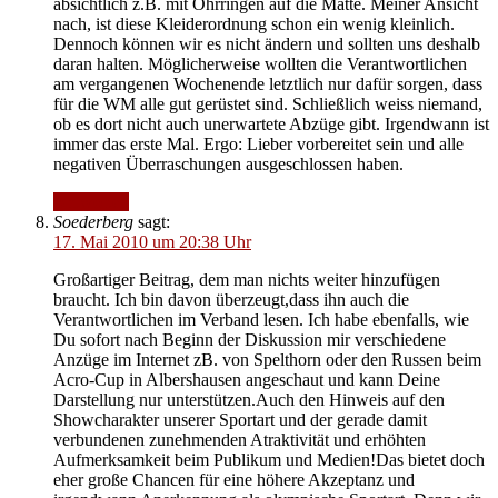
absichtlich z.B. mit Ohrringen auf die Matte. Meiner Ansicht
nach, ist diese Kleiderordnung schon ein wenig kleinlich.
Dennoch können wir es nicht ändern und sollten uns deshalb
daran halten. Möglicherweise wollten die Verantwortlichen
am vergangenen Wochenende letztlich nur dafür sorgen, dass
für die WM alle gut gerüstet sind. Schließlich weiss niemand,
ob es dort nicht auch unerwartete Abzüge gibt. Irgendwann ist
immer das erste Mal. Ergo: Lieber vorbereitet sein und alle
negativen Überraschungen ausgeschlossen haben.
Antworten
Soederberg
sagt:
17. Mai 2010 um 20:38 Uhr
Großartiger Beitrag, dem man nichts weiter hinzufügen
braucht. Ich bin davon überzeugt,dass ihn auch die
Verantwortlichen im Verband lesen. Ich habe ebenfalls, wie
Du sofort nach Beginn der Diskussion mir verschiedene
Anzüge im Internet zB. von Spelthorn oder den Russen beim
Acro-Cup in Albershausen angeschaut und kann Deine
Darstellung nur unterstützen.Auch den Hinweis auf den
Showcharakter unserer Sportart und der gerade damit
verbundenen zunehmenden Atraktivität und erhöhten
Aufmerksamkeit beim Publikum und Medien!Das bietet doch
eher große Chancen für eine höhere Akzeptanz und