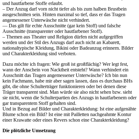
und hautfarbene Stoffe erlaubt.
– Der Anzug darf vorn nicht tiefer als bis zum halben Brustbein
ausgeschnitten sein. Hinten maximal so tief, dass er das Tragen
angemessener Unterwäsche nicht verhindert.
— Das gilt für echte Ausschnitte (gar kein Stoff) und falsche
Ausschnitte (transparenter oder hautfarbener Stoff).
– Themen aus Theater und Religion dürfen nicht aufgegriffen
werden und der Stil des Anzugs darf auch nicht an Kabarett,
nationaltypische Kleidung, Bikini oder Badeanzug erinnern. Bilder
und Charakterkleidung sind verboten.
Dazu möchte ich fragen: Wie groß ist großflächig? Wer legt fest,
wann der Anschein von Nacktheit entsteht? Wann verhindert ein
Ausschnitt das Tragen angemessener Unterwäsche? Ich bin nun
kein Fachmann, habe mir aber sagen lassen, dass es durchaus BHs
gibt, die ohne Schulterträger funktionieren oder bei denen diese
Träger transparent sind. Man würde sie also nicht sehen bzw. sieht
sie nicht, wenn die Schulterpartien des Anzugs in hautfarbenem oder
gar transparentem Stoff gehalten sind.
Und in Bezug auf Bilder und Charakterkleidung: Ist eine aufgenähte
Blume schon ein Bild? Ist eine mit Pailletten nachgeahmte Kontur
einer Krawatte oder eines Revers schon eine Charakterkleidung?
Die plötzliche Umsetzung