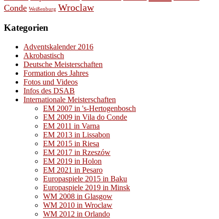
Wroclaw
Conde
Weißenburg
Kategorien
Adventskalender 2016
Akrobastisch
Deutsche Meisterschaften
Formation des Jahres
Fotos und Videos
Infos des DSAB
Internationale Meisterschaften
EM 2007 in 's-Hertogenbosch
EM 2009 in Vila do Conde
EM 2011 in Varna
EM 2013 in Lissabon
EM 2015 in Riesa
EM 2017 in Rzeszów
EM 2019 in Holon
EM 2021 in Pesaro
Europaspiele 2015 in Baku
Europaspiele 2019 in Minsk
WM 2008 in Glasgow
WM 2010 in Wroclaw
WM 2012 in Orlando