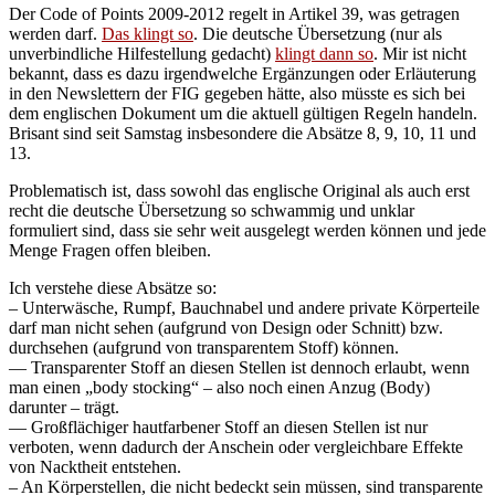
Der Code of Points 2009-2012 regelt in Artikel 39, was getragen
werden darf.
Das klingt so
. Die deutsche Übersetzung (nur als
unverbindliche Hilfestellung gedacht)
klingt dann so
. Mir ist nicht
bekannt, dass es dazu irgendwelche Ergänzungen oder Erläuterung
in den Newslettern der FIG gegeben hätte, also müsste es sich bei
dem englischen Dokument um die aktuell gültigen Regeln handeln.
Brisant sind seit Samstag insbesondere die Absätze 8, 9, 10, 11 und
13.
Problematisch ist, dass sowohl das englische Original als auch erst
recht die deutsche Übersetzung so schwammig und unklar
formuliert sind, dass sie sehr weit ausgelegt werden können und jede
Menge Fragen offen bleiben.
Ich verstehe diese Absätze so:
– Unterwäsche, Rumpf, Bauchnabel und andere private Körperteile
darf man nicht sehen (aufgrund von Design oder Schnitt) bzw.
durchsehen (aufgrund von transparentem Stoff) können.
— Transparenter Stoff an diesen Stellen ist dennoch erlaubt, wenn
man einen „body stocking“ – also noch einen Anzug (Body)
darunter – trägt.
— Großflächiger hautfarbener Stoff an diesen Stellen ist nur
verboten, wenn dadurch der Anschein oder vergleichbare Effekte
von Nacktheit entstehen.
– An Körperstellen, die nicht bedeckt sein müssen, sind transparente