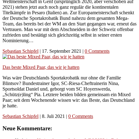
Weltmeisterschaft in Genf (ursprünglich 2020, aber verschoben auf
2021) stehen jetzt auch noch ganz regulär die kontinentalen
Titelkämpfe in Pesaro (Italien) an. Zur Europameisterschaft schenkt
der Deutsche Sportakrobatik Bund nahezu dem gesamten Mega-
Team, das bereits bei der WM an den Start gegangen war, erneut das
Vertrauen. Man war mit dem Abschneiden in der Schweiz offenbar
zufrieden und bestätigt sich gleichzeitig selbst in seiner ersten
Nominierung…
Sebastian Schipfel
|
17. September 2021
|
0 Comments
Das beste Mixed Paar, das wir je hatten
Was wäre Deutschlands Sportakrobatik nur ohne die Familie
Blintsov? Bundestrainer Igor, SC-Riesa-Cheftrainerin Nina,
Sportsoldat Daniel und, geborgt vom SC Hoyerswerda,
„Schütz(e)ling“ Pia. Letztere beiden bilden gemeinsam ein Mixed
Paar; seit dem Wochenende wissen wir: das Beste, das Deutschland
je hatte.
Sebastian Schipfel
|
8. Juli 2021
|
0 Comments
Neue Kommentare: