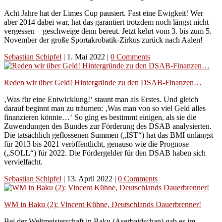
Acht Jahre hat der Limes Cup pausiert. Fast eine Ewigkeit! Wer
aber 2014 dabei war, hat das garantiert trotzdem noch längst nicht
vergessen – geschweige denn bereut. Jetzt kehrt vom 3. bis zum 5.
November der große Sportakrobatik-Zirkus zurück nach Aalen!
Sebastian Schipfel
|
1. Mai 2022
|
0 Comments
Reden wir über Geld! Hintergründe zu den DSAB-Finanzen…
‚Was für eine Entwicklung!‘ staunt man als Erstes. Und gleich
darauf beginnt man zu träumen: ‚Was man von so viel Geld alles
finanzieren könnte…‘ So ging es bestimmt einigen, als sie die
Zuwendungen des Bundes zur Förderung des DSAB analysierten.
Die tatsächlich geflossenen Summen („IST“) hat das BMI unlängst
für 2013 bis 2021 veröffentlicht, genauso wie die Prognose
(„SOLL“) für 2022. Die Fördergelder für den DSAB haben sich
vervielfacht.
Sebastian Schipfel
|
13. April 2022
|
0 Comments
WM in Baku (2): Vincent Kühne, Deutschlands Dauerbrenner!
Bei der Weltmeisterschaft in Baku (Aserbaidschan) gab es im