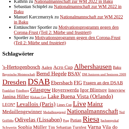
Kathrin
zu
Nationalmannschaft zur WM 2022 in Baku
Sebastian Schipfel
zu
Nationalmannschaft zur WM 2022 in
Baku
Manuel Karczmarzyk
zu
Nationalmannschaft zur WM 2022
in Baku
Enttäuschter Sportler
zu
Motivationsprogramm gegen den
Corona-Frust (Teil 2: Mürbe und frustriert)
Sportler
zu
Motivationsprogramm gegen den Corona-Frust
(Teil 2: Mürbe und frustriert)
Schlagwörter
Albershausen
's-Hertogenbosch
Acro Cup
Aalen
Baku
Bernd Hegele
BSAV
Bayerische Meisterschaft
DM Junioren und Senioren 2009
DSAB
Dresden
Ebersbach
FIG
Fragen an den DSAB
Glasgow
Hoyerswerda
Igor Blintsov
Interview
Frankfurt
Friedberg
Lake Buena Vista (Orlando)
Janina Hiller
Klokan Cup
Live
Levallois (Paris)
Mainz
LEON*
Limes Cup
Nationalmannschaft
Medaillengewinner
Medaillenspiegel
Neil
Riesa
Odivelas (Lissabon)
Putian
Prag
Griffiths
Sachsenpokal
Varna
Vila do
Sophia Müller
Schwerin
Tim Sebastian
Turnfest