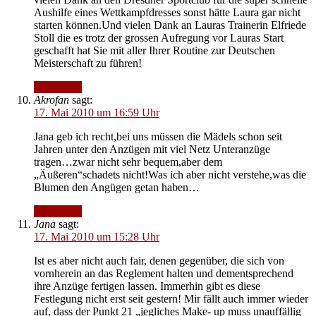
Aushilfe eines Wettkampfdresses sonst hätte Laura gar nicht
starten können.Und vielen Dank an Lauras Trainerin Elfriede
Stoll die es trotz der grossen Aufregung vor Lauras Start
geschafft hat Sie mit aller Ihrer Routine zur Deutschen
Meisterschaft zu führen!
Antworten
Akrofan
sagt:
17. Mai 2010 um 16:59 Uhr
Jana geb ich recht,bei uns müssen die Mädels schon seit
Jahren unter den Anzügen mit viel Netz Unteranzüge
tragen…zwar nicht sehr bequem,aber dem
„Äußeren“schadets nicht!Was ich aber nicht verstehe,was die
Blumen den Angügen getan haben…
Antworten
Jana
sagt:
17. Mai 2010 um 15:28 Uhr
Ist es aber nicht auch fair, denen gegenüber, die sich von
vornherein an das Reglement halten und dementsprechend
ihre Anzüge fertigen lassen. Immerhin gibt es diese
Festlegung nicht erst seit gestern! Mir fällt auch immer wieder
auf, dass der Punkt 21 „jegliches Make- up muss unauffällig