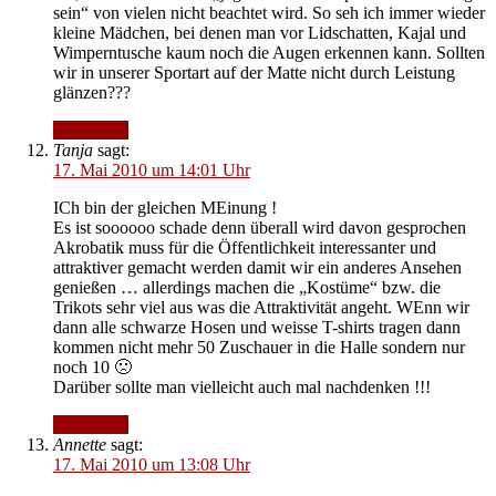
sein“ von vielen nicht beachtet wird. So seh ich immer wieder
kleine Mädchen, bei denen man vor Lidschatten, Kajal und
Wimperntusche kaum noch die Augen erkennen kann. Sollten
wir in unserer Sportart auf der Matte nicht durch Leistung
glänzen???
Antworten
Tanja
sagt:
17. Mai 2010 um 14:01 Uhr
ICh bin der gleichen MEinung !
Es ist soooooo schade denn überall wird davon gesprochen
Akrobatik muss für die Öffentlichkeit interessanter und
attraktiver gemacht werden damit wir ein anderes Ansehen
genießen … allerdings machen die „Kostüme“ bzw. die
Trikots sehr viel aus was die Attraktivität angeht. WEnn wir
dann alle schwarze Hosen und weisse T-shirts tragen dann
kommen nicht mehr 50 Zuschauer in die Halle sondern nur
noch 10 🙁
Darüber sollte man vielleicht auch mal nachdenken !!!
Antworten
Annette
sagt:
17. Mai 2010 um 13:08 Uhr