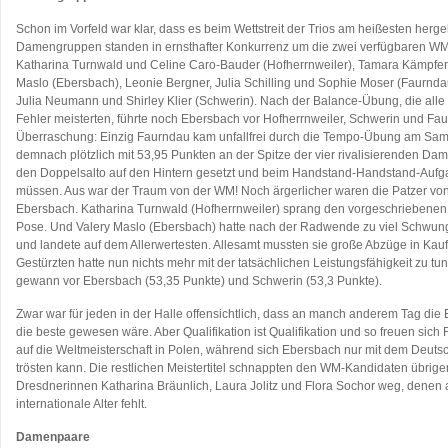
Schon im Vorfeld war klar, dass es beim Wettstreit der Trios am heißesten herg
Damengruppen standen in ernsthafter Konkurrenz um die zwei verfügbaren WM-S
Katharina Turnwald und Celine Caro-Bauder (Hofherrnweiler), Tamara Kämpfe
Maslo (Ebersbach), Leonie Bergner, Julia Schilling und Sophie Moser (Faurnda
Julia Neumann und Shirley Klier (Schwerin). Nach der Balance-Übung, die alle
Fehler meisterten, führte noch Ebersbach vor Hofherrnweiler, Schwerin und Fa
Überraschung: Einzig Faurndau kam unfallfrei durch die Tempo-Übung am Sam
demnach plötzlich mit 53,95 Punkten an der Spitze der vier rivalisierenden D
den Doppelsalto auf den Hintern gesetzt und beim Handstand-Handstand-Aufg
müssen. Aus war der Traum von der WM! Noch ärgerlicher waren die Patzer vo
Ebersbach. Katharina Turnwald (Hofherrnweiler) sprang den vorgeschriebenen F
Pose. Und Valery Maslo (Ebersbach) hatte nach der Radwende zu viel Schwung
und landete auf dem Allerwertesten. Allesamt mussten sie große Abzüge in Kauf
Gestürzten hatte nun nichts mehr mit der tatsächlichen Leistungsfähigkeit zu tu
gewann vor Ebersbach (53,35 Punkte) und Schwerin (53,3 Punkte).
Zwar war für jeden in der Halle offensichtlich, dass an manch anderem Tag d
die beste gewesen wäre. Aber Qualifikation ist Qualifikation und so freuen sic
auf die Weltmeisterschaft in Polen, während sich Ebersbach nur mit dem Deutsc
trösten kann. Die restlichen Meistertitel schnappten den WM-Kandidaten übrig
Dresdnerinnen Katharina Bräunlich, Laura Jolitz und Flora Sochor weg, denen a
internationale Alter fehlt.
Damenpaare