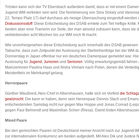
Trösten kann sich der TV Ebersbach außerdem damit, dass er mit einem Dame
Jugend-WM vertreten sein wird. Die Nominierung von Sina Smialy und Vaness
22, Tempo Platz 17) darf durchaus als riesige Überraschung eingestuft werden 
Diskussionsstoff
: Diese Entscheidung des DSAB erntete zum Teil heftige Kritik. 
beiden aber eine Trainerin zur Seite, der man absolut zutrauen kann, dass sie 
verbleibenden acht Wochen bis zur WM noch fit macht.
Wie unvorhergesehen diese Entscheidung auch innerhalb des DSAB gewesen se
Tatsache, dass zum Zeitpunkt der Auslosung der Startreihenfolge bei der WM 
Donnerstag in Japan offenbar nur ein deutsches Damenpaar gemeldet war. Hier
Auslosung für
Jugend
,
Junioren
und
Senioren
. Völlig erwartungsgemäß fahren
Mainzerinnen Paulina Haas und Nisha Virmani nach Polen, denen die Verteidi
Meistertitels im Mehrkampf gelang.
Herrenpaare
Günther Mäußnest, Akro-Chef in Albershausen, hatte sich im Vorfeld
die Schlagz
gewünscht
. Die kann er haben, denn sein Herrenpaar Dennis Stach und Emanu
entscheidenden Samstag nicht nur gegen Max Hoppe und Jonas Conrad (Leipz
gegen Paul Behrendt und Maximilian Scherr (Riesa). Damit lösten Albershause
Mixed Paare
Bei den gemischten Paaren ist Deutschland meiner Ansicht nach zur Jugend-W
zur internationalen Konkurrenz am besten aufgestellt. Mit Alex Dik und Justice