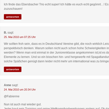
Ich finde das Ebersbacher Trio echt super! Ich hätte es euch echt gegönnt…! 
zuzuschauen!
antworten
B.
sagt:
25. Mai 2010 um 07:25 Uhr
Wir sollten froh sein, dass es in Deutschland Vereine gibt, die noch wirklich Le
perspektivisch denken. Warum sollen nicht auch schon hohe Schwierigkeiten in
werden? Wenn man erst einmal in der Juniorenklasse angekommen ist,ist es d
Elemente zu lernen. Und so ein bisschen hin- und hergewerfe mit Spagatlandu
solche Späßchen genügt dann leider nicht mehr um international was zu bringe
antworten
Anne
sagt:
24. Mai 2010 um 20:34 Uhr
@Fabienne
Nun ist auch mal wieder gut.
Jeder baut sein Training und seine Wettkampfvorbereitungen anders auf. Ob da 