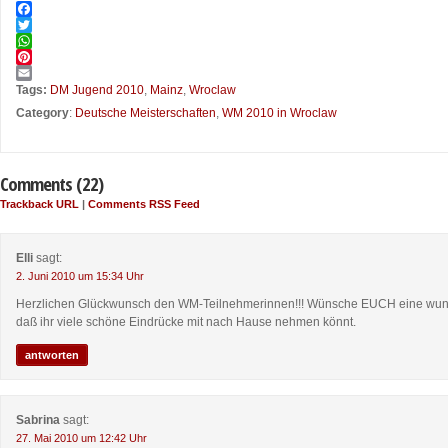
Facebook
Twitter
WhatsApp
Pinterest
Email
Tags:
DM Jugend 2010
,
Mainz
,
Wroclaw
Category
:
Deutsche Meisterschaften
,
WM 2010 in Wroclaw
Comments (22)
Trackback URL
|
Comments RSS Feed
Elli
sagt:
2. Juni 2010 um 15:34 Uhr
Herzlichen Glückwunsch den WM-Teilnehmerinnen!!! Wünsche EUCH eine wund
daß ihr viele schöne Eindrücke mit nach Hause nehmen könnt.
antworten
Sabrina
sagt:
27. Mai 2010 um 12:42 Uhr