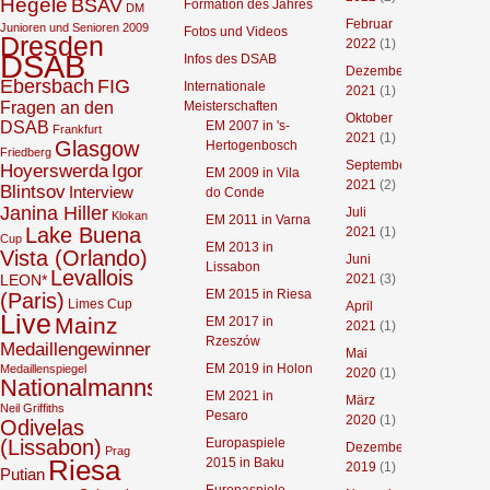
Hegele
BSAV
Formation des Jahres
DM
Februar
Junioren und Senioren 2009
Fotos und Videos
Dresden
2022
(1)
DSAB
Infos des DSAB
Dezember
Ebersbach
FIG
Internationale
2021
(1)
Fragen an den
Meisterschaften
Oktober
DSAB
EM 2007 in 's-
Frankfurt
2021
(1)
Glasgow
Hertogenbosch
Friedberg
September
Hoyerswerda
Igor
EM 2009 in Vila
2021
(2)
Blintsov
Interview
do Conde
Janina Hiller
Juli
Klokan
EM 2011 in Varna
Lake Buena
2021
(1)
Cup
EM 2013 in
Vista (Orlando)
Juni
Lissabon
Levallois
2021
(3)
LEON*
EM 2015 in Riesa
(Paris)
Limes Cup
April
Live
Mainz
EM 2017 in
2021
(1)
Rzeszów
Medaillengewinner
Mai
EM 2019 in Holon
Medaillenspiegel
2020
(1)
Nationalmannschaft
EM 2021 in
März
Neil Griffiths
Pesaro
2020
(1)
Odivelas
(Lissabon)
Europaspiele
Dezember
Prag
Riesa
2015 in Baku
2019
(1)
Putian