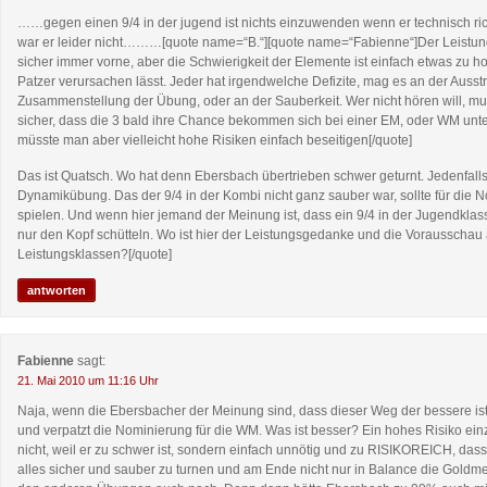
……gegen einen 9/4 in der jugend ist nichts einzuwenden wenn er technisch richt
war er leider nicht………[quote name=“B.“][quote name=“Fabienne“]Der Leistung
sicher immer vorne, aber die Schwierigkeit der Elemente ist einfach etwas zu h
Patzer verursachen lässt. Jeder hat irgendwelche Defizite, mag es an der Ausst
Zusammenstellung der Übung, oder an der Sauberkeit. Wer nicht hören will, mus
sicher, dass die 3 bald ihre Chance bekommen sich bei einer EM, oder WM unte
müsste man aber vielleicht hohe Risiken einfach beseitigen[/quote]
Das ist Quatsch. Wo hat denn Ebersbach übertrieben schwer geturnt. Jedenfalls
Dynamikübung. Das der 9/4 in der Kombi nicht ganz sauber war, sollte für die 
spielen. Und wenn hier jemand der Meinung ist, dass ein 9/4 in der Jugendklas
nur den Kopf schütteln. Wo ist hier der Leistungsgedanke und die Vorausscha
Leistungsklassen?[/quote]
antworten
Fabienne
sagt:
21. Mai 2010 um 11:16 Uhr
Naja, wenn die Ebersbacher der Meinung sind, dass dieser Weg der bessere is
und verpatzt die Nominierung für die WM. Was ist besser? Ein hohes Risiko ei
nicht, weil er zu schwer ist, sondern einfach unnötig und zu RISIKOREICH, dass
alles sicher und sauber zu turnen und am Ende nicht nur in Balance die Goldm