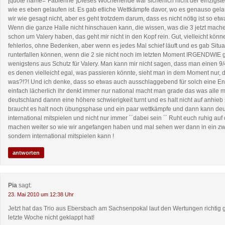
[quote name=“Fabienne“]Dieses Wochenende war sicherlich nicht der einzigste 
wie es eben gelaufen ist. Es gab etliche Wettkämpfe davor, wo es genauso gela
wir wie gesagt nicht, aber es geht trotzdem darum, dass es nicht nötig ist so e
Wenn die ganze Halle nicht hinschauen kann, die wissen, was die 3 jetzt mach
schon um Valery haben, das geht mir nicht in den Kopf rein. Gut, vielleicht könn
fehlerlos, ohne Bedenken, aber wenn es jedes Mal schief läuft und es gab Situa
runterfallen können, wenn die 2 sie nicht noch im letzten Moment IRGENDWIE 
wenigstens aus Schutz für Valery. Man kann mir nicht sagen, dass man einen 9/4
es denen vielleicht egal, was passieren könnte, sieht man in dem Moment nur, 
was?!?! Und ich denke, dass so etwas auch ausschlaggebend für solch eine Ent
einfach lächerlich ihr denkt immer nur national macht man grade das was alle
deutschland dannn eine höhere schwierigkeit turnt und es halt nicht auf anhieb s
braucht es halt noch übungsphase und ein paar wettkämpfe und dann kann de
international mitspielen und nicht nur immer ´´dabei sein ´´ Ruht euch ruhig auf 
machen weiter so wie wir angefangen haben und mal sehen wer dann in ein zwei
sondern international mitspielen kann !
antworten
Pia
sagt:
23. Mai 2010 um 12:38 Uhr
Jetzt hat das Trio aus Ebersbach am Sachsenpokal laut den Wertungen richtig g
letzte Woche nicht geklappt hat!