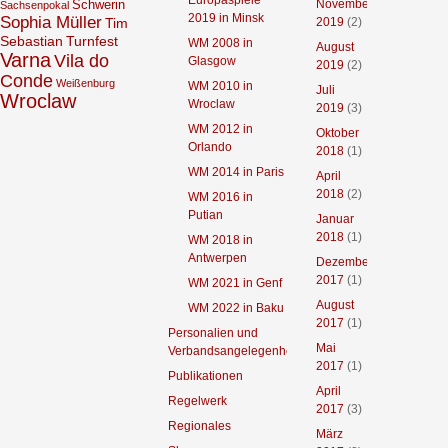
Europaspiele
Schwerin
November
Sachsenpokal
2019 in Minsk
Sophia Müller
2019
(2)
Tim
Sebastian
Turnfest
WM 2008 in
August
Varna
Vila do
Glasgow
2019
(2)
Conde
Weißenburg
WM 2010 in
Juli
Wroclaw
Wroclaw
2019
(3)
WM 2012 in
Oktober
Orlando
2018
(1)
WM 2014 in Paris
April
2018
(2)
WM 2016 in
Putian
Januar
2018
(1)
WM 2018 in
Antwerpen
Dezember
2017
(1)
WM 2021 in Genf
August
WM 2022 in Baku
2017
(1)
Personalien und
Mai
Verbandsangelegenheiten
2017
(1)
Publikationen
April
Regelwerk
2017
(3)
Regionales
März