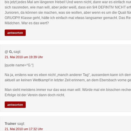
bis jetzt jedes Mal am längeren Hebel! Und wenn nicht, dann war es einfach n
sich rausreden, wie man will, aber jeder weiß, dass ein 9/4 DEFINTIV NICHT erfo
Junioren, da können sie machen, was sie wollen, aber wenn es um die Quali f
GRUOP!!! Klasse geht, hätte ich einfach mal etwas langsamer gemacht. Das Res
Mädchen. War es das wert?
antworten
@ G,
sagt:
21. Mai 2010 um 19:39 Uhr
[quote name=“G.“]
Na ja, erstens war es eben nicht „manch anderer Tag“, ausserdem kann ich dem
aktuell an keinen Wettkampf in letzter Zeit erinnern, an dem Ebersbach vorne 
Man sieht meistens immer nur das was man will. Würde mal ein bisschen rech
Erfolge ist der Verein dann doch nicht.
antworten
Trainer
sagt:
21. Mai 2010 um 17:32 Uhr