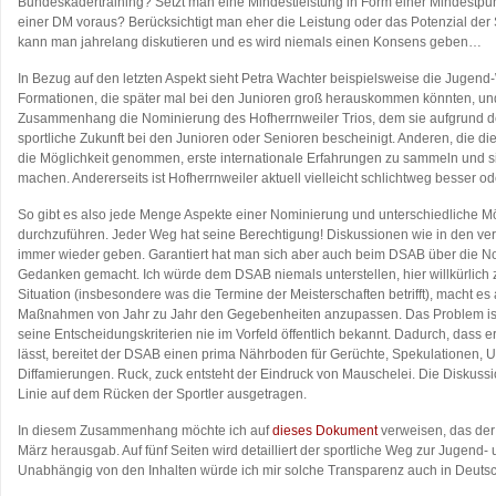
Bundeskadertraining? Setzt man eine Mindestleistung in Form einer Mindestpun
einer DM voraus? Berücksichtigt man eher die Leistung oder das Potenzial der
kann man jahrelang diskutieren und es wird niemals einen Konsens geben…
In Bezug auf den letzten Aspekt sieht Petra Wachter beispielsweise die Jugend
Formationen, die später mal bei den Junioren groß herauskommen könnten, und k
Zusammenhang die Nominierung des Hofherrnweiler Trios, dem sie aufgrund d
sportliche Zukunft bei den Junioren oder Senioren bescheinigt. Anderen, die d
die Möglichkeit genommen, erste internationale Erfahrungen zu sammeln und s
machen. Andererseits ist Hofherrnweiler aktuell vielleicht schlichtweg besser od
So gibt es also jede Menge Aspekte einer Nominierung und unterschiedliche Mög
durchzuführen. Jeder Weg hat seine Berechtigung! Diskussionen wie in den v
immer wieder geben. Garantiert hat man sich aber auch beim DSAB über die N
Gedanken gemacht. Ich würde dem DSAB niemals unterstellen, hier willkürlich 
Situation (insbesondere was die Termine der Meisterschaften betrifft), macht es
Maßnahmen von Jahr zu Jahr den Gegebenheiten anzupassen. Das Problem ist 
seine Entscheidungskriterien nie im Vorfeld öffentlich bekannt. Dadurch, dass er
lässt, bereitet der DSAB einen prima Nährboden für Gerüchte, Spekulationen, 
Diffamierungen. Ruck, zuck entsteht der Eindruck von Mauschelei. Die Diskuss
Linie auf dem Rücken der Sportler ausgetragen.
In diesem Zusammenhang möchte ich auf
dieses Dokument
verweisen, das der
März herausgab. Auf fünf Seiten wird detailliert der sportliche Weg zur Jugend-
Unabhängig von den Inhalten würde ich mir solche Transparenz auch in Deut