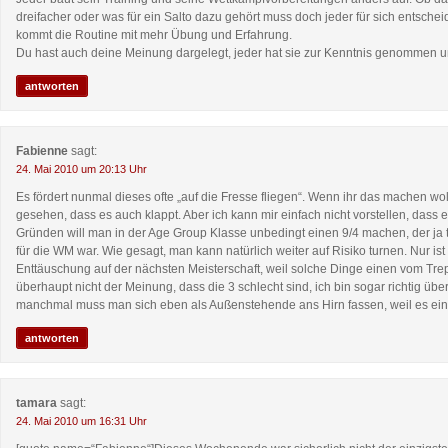
dreifacher oder was für ein Salto dazu gehört muss doch jeder für sich entsch
kommt die Routine mit mehr Übung und Erfahrung.
Du hast auch deine Meinung dargelegt, jeder hat sie zur Kenntnis genommen un
antworten
Fabienne
sagt:
24. Mai 2010 um 20:13 Uhr
Es fördert nunmal dieses ofte „auf die Fresse fliegen“. Wenn ihr das machen wol
gesehen, dass es auch klappt. Aber ich kann mir einfach nicht vorstellen, dass 
Gründen will man in der Age Group Klasse unbedingt einen 9/4 machen, der ja t
für die WM war. Wie gesagt, man kann natürlich weiter auf Risiko turnen. Nur ist 
Enttäuschung auf der nächsten Meisterschaft, weil solche Dinge einen vom Tre
überhaupt nicht der Meinung, dass die 3 schlecht sind, ich bin sogar richtig üb
manchmal muss man sich eben als Außenstehende ans Hirn fassen, weil es einfa
antworten
tamara
sagt:
24. Mai 2010 um 16:31 Uhr