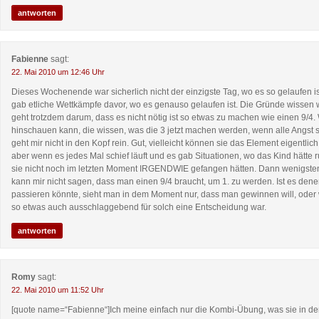
antworten
Fabienne
sagt:
22. Mai 2010 um 12:46 Uhr
Dieses Wochenende war sicherlich nicht der einzigste Tag, wo es so gelaufen ist
gab etliche Wettkämpfe davor, wo es genauso gelaufen ist. Die Gründe wissen w
geht trotzdem darum, dass es nicht nötig ist so etwas zu machen wie einen 9/4.
hinschauen kann, die wissen, was die 3 jetzt machen werden, wenn alle Angst
geht mir nicht in den Kopf rein. Gut, vielleicht können sie das Element eigentli
aber wenn es jedes Mal schief läuft und es gab Situationen, wo das Kind hätte 
sie nicht noch im letzten Moment IRGENDWIE gefangen hätten. Dann wenigsten
kann mir nicht sagen, dass man einen 9/4 braucht, um 1. zu werden. Ist es denen
passieren könnte, sieht man in dem Moment nur, dass man gewinnen will, oder
so etwas auch ausschlaggebend für solch eine Entscheidung war.
antworten
Romy
sagt:
22. Mai 2010 um 11:52 Uhr
[quote name=“Fabienne“]Ich meine einfach nur die Kombi-Übung, was sie in d