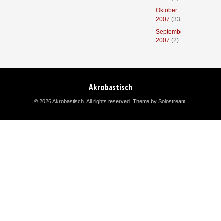
Oktober
2007
(33)
September
2007
(2)
Akrobastisch
© 2026 Akrobastisch. All rights reserved.
Theme by Solostream
.