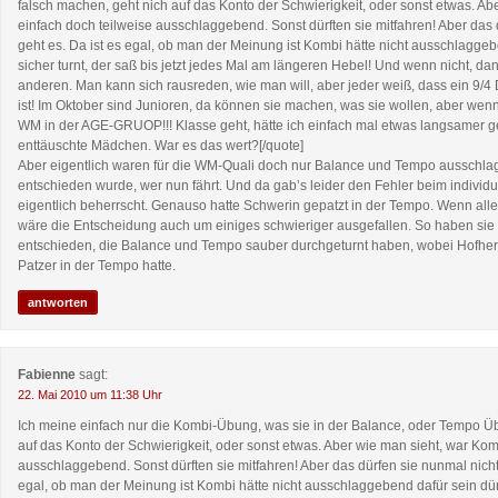
falsch machen, geht nich auf das Konto der Schwierigkeit, oder sonst etwas. Ab
einfach doch teilweise ausschlaggebend. Sonst dürften sie mitfahren! Aber das 
geht es. Da ist es egal, ob man der Meinung ist Kombi hätte nicht ausschlaggeb
sicher turnt, der saß bis jetzt jedes Mal am längeren Hebel! Und wenn nicht, da
anderen. Man kann sich rausreden, wie man will, aber jeder weiß, dass ein 9/4
ist! Im Oktober sind Junioren, da können sie machen, was sie wollen, aber wen
WM in der AGE-GRUOP!!! Klasse geht, hätte ich einfach mal etwas langsamer g
enttäuschte Mädchen. War es das wert?[/quote]
Aber eigentlich waren für die WM-Quali doch nur Balance und Tempo ausschl
entschieden wurde, wer nun fährt. Und da gab’s leider den Fehler beim individu
eigentlich beherrscht. Genauso hatte Schwerin gepatzt in der Tempo. Wenn al
wäre die Entscheidung auch um einiges schwieriger ausgefallen. So haben sie s
entschieden, die Balance und Tempo sauber durchgeturnt haben, wobei Hofher
Patzer in der Tempo hatte.
antworten
Fabienne
sagt:
22. Mai 2010 um 11:38 Uhr
Ich meine einfach nur die Kombi-Übung, was sie in der Balance, oder Tempo Ü
auf das Konto der Schwierigkeit, oder sonst etwas. Aber wie man sieht, war Kom
ausschlaggebend. Sonst dürften sie mitfahren! Aber das dürfen sie nunmal nicht
egal, ob man der Meinung ist Kombi hätte nicht ausschlaggebend dafür sein dürf