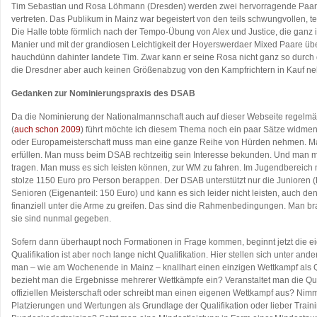
Tim Sebastian und Rosa Löhmann (Dresden) werden zwei hervorragende Paar
vertreten. Das Publikum in Mainz war begeistert von den teils schwungvollen, t
Die Halle tobte förmlich nach der Tempo-Übung von Alex und Justice, die ganz 
Manier und mit der grandiosen Leichtigkeit der Hoyerswerdaer Mixed Paare über
hauchdünn dahinter landete Tim. Zwar kann er seine Rosa nicht ganz so durch d
die Dresdner aber auch keinen Größenabzug von den Kampfrichtern in Kauf n
Gedanken zur Nominierungspraxis des DSAB
Da die Nominierung der Nationalmannschaft auch auf dieser Webseite regelmä
(
auch schon 2009
) führt möchte ich diesem Thema noch ein paar Sätze widmen
oder Europameisterschaft muss man eine ganze Reihe von Hürden nehmen. Ma
erfüllen. Man muss beim DSAB rechtzeitig sein Interesse bekunden. Und man 
tragen. Man muss es sich leisten können, zur WM zu fahren. Im Jugendbereich
stolze 1150 Euro pro Person berappen. Der DSAB unterstützt nur die Junioren (
Senioren (Eigenanteil: 150 Euro) und kann es sich leider nicht leisten, auch d
finanziell unter die Arme zu greifen. Das sind die Rahmenbedingungen. Man brau
sie sind nunmal gegeben.
Sofern dann überhaupt noch Formationen in Frage kommen, beginnt jetzt die eig
Qualifikation ist aber noch lange nicht Qualifikation. Hier stellen sich unter an
man – wie am Wochenende in Mainz – knallhart einen einzigen Wettkampf als Q
bezieht man die Ergebnisse mehrerer Wettkämpfe ein? Veranstaltet man die Qu
offiziellen Meisterschaft oder schreibt man einen eigenen Wettkampf aus? Ni
Platzierungen und Wertungen als Grundlage der Qualifikation oder lieber Trai