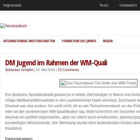
Impressum
Posts
Comments
INTERNATIONALE MEISTERSCHAFTEN
FORMATION DES JAHRES
BILDER
DM Jugend im Rahmen der WM-Quali
Sebastian Schipfel
|
19. Mai 2010
|
22 Comments
Die deutsche Sportakrobatik gastiert ja in letzter Zeit häufiger in Mainz und bis
nötige Wettkampfatmosphäre in der Laubenheimer Halle vermisst. Zuschauer
Diesmal war das anders. Ich weiß nicht, ob es am Teilnehmerrekord, an der Ein
oder an der anstehenden WM-Qualifikation lag. Wahrscheinlich ein bisschen von
diesmal ein perfekt organisiertes, aber vor allem auch emotionales, spannung
kurzweiliges Wochenende. Die Stimmung wurde dem bedeutenden Anlass absolut
Rückblick.
Damengruppen