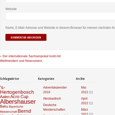
Website
Name, E-Mail-Adresse und Website in diesem Browser für meinen nächsten K
«
Der internationale Sachsenpokal lockt mit
Weltmeistern und Newcomern.
Schlagwörter
Kategorien
Archiv
's-
Adventskalender
Mai
Hertogenbosch
2016
2022
(1)
Acro Cup
Aalen
Akrobastisch
April
Albershausen
2022
(1)
Deutsche
Baku
Bayerische
Meisterschaften
März
Bernd
Meisterschaft
2022
(2)