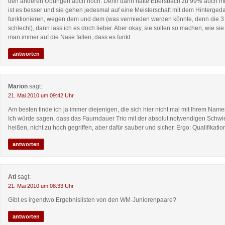
den anderen Übungen auch noch. Denn dann hätte Ebersbach zu 99% auch mit
ist es besser und sie gehen jedesmal auf eine Meisterschaft mit dem Hinterged
funktionieren, wegen dem und dem (was vermieden werden könnte, denn die 3 s
schlecht), dann lass ich es doch lieber. Aber okay, sie sollen so machen, wie si
man immer auf die Nase fallen, dass es funkt
antworten
Marion
sagt:
21. Mai 2010 um 09:42 Uhr
Am besten finde ich ja immer diejenigen, die sich hier nicht mal mit Ihrem Nam
Ich würde sagen, dass das Faurndauer Trio mit der absolut notwendigen Schwieri
heißen, nicht zu hoch gegriffen, aber dafür sauber und sicher. Ergo: Qualifikati
antworten
Ati
sagt:
21. Mai 2010 um 08:33 Uhr
Gibt es irgendwo Ergebnislisten von den WM-Juniorenpaare?
antworten