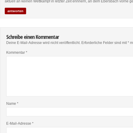
aktuell an keinen Wettkampf in letzter Zeit erinnern, an dem Ebersbach vorne
antworten
Schreibe einen Kommentar
Deine E-Mail-Adresse wird nicht veröffentlicht.
Erforderliche Felder sind mit
*
ma
Kommentar
*
Name
*
E-Mail-Adresse
*