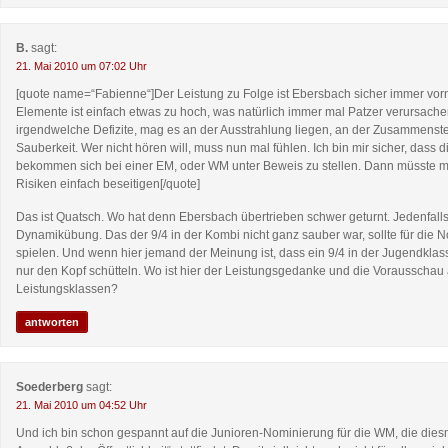
B.
sagt:
21. Mai 2010 um 07:02 Uhr
[quote name=“Fabienne“]Der Leistung zu Folge ist Ebersbach sicher immer vorn
Elemente ist einfach etwas zu hoch, was natürlich immer mal Patzer verursachen
irgendwelche Defizite, mag es an der Ausstrahlung liegen, an der Zusammenste
Sauberkeit. Wer nicht hören will, muss nun mal fühlen. Ich bin mir sicher, dass 
bekommen sich bei einer EM, oder WM unter Beweis zu stellen. Dann müsste ma
Risiken einfach beseitigen[/quote]
Das ist Quatsch. Wo hat denn Ebersbach übertrieben schwer geturnt. Jedenfalls
Dynamikübung. Das der 9/4 in der Kombi nicht ganz sauber war, sollte für die 
spielen. Und wenn hier jemand der Meinung ist, dass ein 9/4 in der Jugendklas
nur den Kopf schütteln. Wo ist hier der Leistungsgedanke und die Vorausscha
Leistungsklassen?
antworten
Soederberg
sagt:
21. Mai 2010 um 04:52 Uhr
Und ich bin schon gespannt auf die Junioren-Nominierung für die WM, die dies