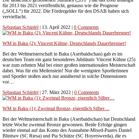
für 2013 bis 2021 veröffentlicht, genauso wie die Prognose
(„SOLL“) für 2022. Die Fördergelder für den DSAB haben sich
vervielfacht.
Sebastian Schipfel
|
13. April 2022
|
0 Comments
WM in Baku (2): Vincent Kühne, Deutschlands Dauerbrenner!
Bei der Weltmeisterschaft in Baku (Aserbaidschan) gab es im
deutschen Team ein ganz besonderes Jubiläum: Vincent Kühne (25)
war zum zehnten Mal bei einer großen internationalen Meisterschaft
dabei. Was für ein Meilenstein! Nur die wenigsten Sportlerinnen
und Sportler stoßen auch nur annähernd in solche Dimensionen
vor…
Sebastian Schipfel
|
27. März 2022
|
0 Comments
WM in Baku (1): Zweimal Bronze, eigentlich Silber…
Bei der Weltmeisterschaft in Baku (Aserbaidschan) hat Deutschland
letzte Woche zweimal Bronze gewonnen. Beide Erfolge gingen
wieder einmal auf das Konto des Ausnahme-Mixed-Paares Daniel
Blintsov (SC Riesa) und Pia Schütze (SC Hoyerswerda), die es