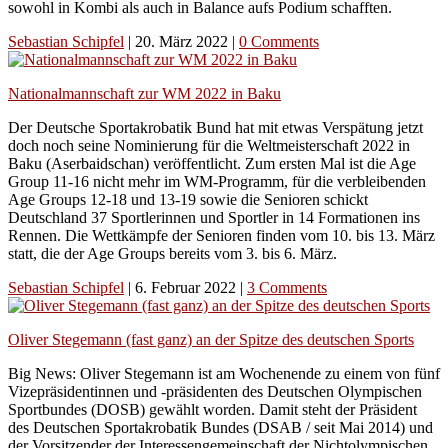
sowohl in Kombi als auch in Balance aufs Podium schafften.
Sebastian Schipfel
|
20. März 2022
|
0 Comments
Nationalmannschaft zur WM 2022 in Baku
Der Deutsche Sportakrobatik Bund hat mit etwas Verspätung jetzt
doch noch seine Nominierung für die Weltmeisterschaft 2022 in
Baku (Aserbaidschan) veröffentlicht. Zum ersten Mal ist die Age
Group 11-16 nicht mehr im WM-Programm, für die verbleibenden
Age Groups 12-18 und 13-19 sowie die Senioren schickt
Deutschland 37 Sportlerinnen und Sportler in 14 Formationen ins
Rennen. Die Wettkämpfe der Senioren finden vom 10. bis 13. März
statt, die der Age Groups bereits vom 3. bis 6. März.
Sebastian Schipfel
|
6. Februar 2022
|
3 Comments
Oliver Stegemann (fast ganz) an der Spitze des deutschen Sports
Big News: Oliver Stegemann ist am Wochenende zu einem von fünf
Vizepräsidentinnen und -präsidenten des Deutschen Olympischen
Sportbundes (DOSB) gewählt worden. Damit steht der Präsident
des Deutschen Sportakrobatik Bundes (DSAB / seit Mai 2014) und
der Vorsitzender der Interessengemeinschaft der Nichtolympischen