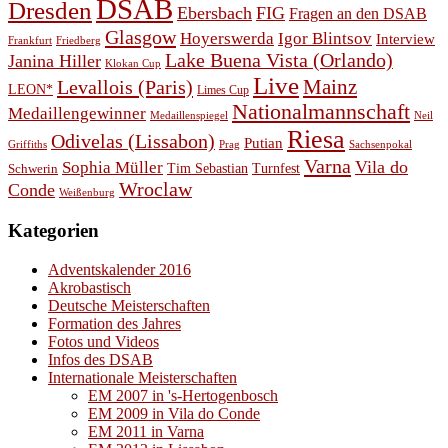
DSAB
Dresden
Ebersbach
FIG
Fragen an den DSAB
Glasgow
Hoyerswerda
Igor Blintsov
Interview
Frankfurt
Friedberg
Lake Buena Vista (Orlando)
Janina Hiller
Klokan Cup
Live
Levallois (Paris)
Mainz
LEON*
Limes Cup
Nationalmannschaft
Medaillengewinner
Medaillenspiegel
Neil
Riesa
Odivelas (Lissabon)
Putian
Prag
Griffiths
Sachsenpokal
Varna
Vila do
Sophia Müller
Schwerin
Tim Sebastian
Turnfest
Wroclaw
Conde
Weißenburg
Kategorien
Adventskalender 2016
Akrobastisch
Deutsche Meisterschaften
Formation des Jahres
Fotos und Videos
Infos des DSAB
Internationale Meisterschaften
EM 2007 in 's-Hertogenbosch
EM 2009 in Vila do Conde
EM 2011 in Varna