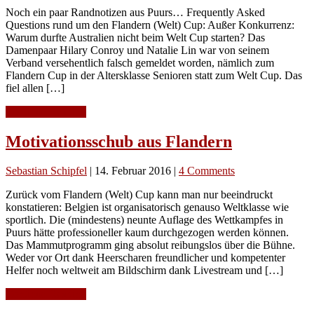
Noch ein paar Randnotizen aus Puurs… Frequently Asked
Questions rund um den Flandern (Welt) Cup: Außer Konkurrenz:
Warum durfte Australien nicht beim Welt Cup starten? Das
Damenpaar Hilary Conroy und Natalie Lin war von seinem
Verband versehentlich falsch gemeldet worden, nämlich zum
Flandern Cup in der Altersklasse Senioren statt zum Welt Cup. Das
fiel allen […]
Continue Reading
Motivationsschub aus Flandern
Sebastian Schipfel
|
14. Februar 2016
|
4 Comments
Zurück vom Flandern (Welt) Cup kann man nur beeindruckt
konstatieren: Belgien ist organisatorisch genauso Weltklasse wie
sportlich. Die (mindestens) neunte Auflage des Wettkampfes in
Puurs hätte professioneller kaum durchgezogen werden können.
Das Mammutprogramm ging absolut reibungslos über die Bühne.
Weder vor Ort dank Heerscharen freundlicher und kompetenter
Helfer noch weltweit am Bildschirm dank Livestream und […]
Continue Reading