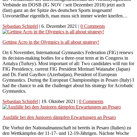
Verbände im DOSB (IG NOV / seit Dezember 2018) jetzt auch
(fast) ganz an der Spitze des deutschen Sports insgesamt!
Unvorstellbar eigentlich, man muss sich immer wieder kneifen…
Sebastian Schipfel
|
6. Dezember 2021
|
0 Comments
Getting Acro in the Olympics is all about strategy!
On 6 November, International Gymnastics Federation (FIG) renews
its decision-making bodies for a three-year term at its Congress in
Antalya (Turkey). Most important of all: Two candidates will run for
FIG Presidency, current FIG President Morinari Watanabe (Japan)
and Dr. Farid Gayibov (Azerbaijan), President of European
Gymnastics. During the European Championships in Pesaro (Italy) I
had the chance to ask the challenger about his strategy for Acrobatic
Gymnastics.
Sebastian Schipfel
|
19. Oktober 2021
|
0 Comments
Ausfälle bei den Junioren dämpfen Erwartungen an Pesaro
Die Vorhut der Nationalmannschaft ist bereits in Pesaro (Italien) zu
den Wettkämpfen der 11-17- und 12-19-Jährigen. Nächste Woche