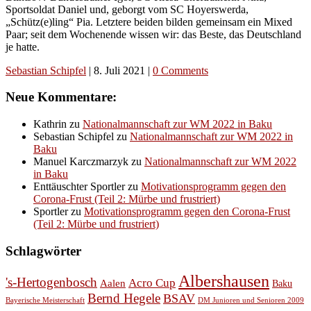
Sportsoldat Daniel und, geborgt vom SC Hoyerswerda,
„Schütz(e)ling“ Pia. Letztere beiden bilden gemeinsam ein Mixed
Paar; seit dem Wochenende wissen wir: das Beste, das Deutschland
je hatte.
Sebastian Schipfel
|
8. Juli 2021
|
0 Comments
Neue Kommentare:
Kathrin
zu
Nationalmannschaft zur WM 2022 in Baku
Sebastian Schipfel
zu
Nationalmannschaft zur WM 2022 in
Baku
Manuel Karczmarzyk
zu
Nationalmannschaft zur WM 2022
in Baku
Enttäuschter Sportler
zu
Motivationsprogramm gegen den
Corona-Frust (Teil 2: Mürbe und frustriert)
Sportler
zu
Motivationsprogramm gegen den Corona-Frust
(Teil 2: Mürbe und frustriert)
Schlagwörter
Albershausen
's-Hertogenbosch
Acro Cup
Aalen
Baku
Bernd Hegele
BSAV
Bayerische Meisterschaft
DM Junioren und Senioren 2009