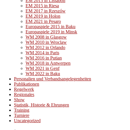
EM 2013 in Lissabon
EM 2015 in Riesa
EM 2017 in Rzeszów
EM 2019 in Holon
EM 2021 in Pesaro
Europaspiele 2015 in Baku
Europaspiele 2019 in Minsk
WM 2008 in Glasgow
WM 2010 in Wroclaw
WM 2012 in Orlando
WM 2014 in Paris
WM 2016 in Putian
WM 2018 in Antwerpen
WM 2021 in Genf
WM 2022 in Baku
Personalien und Verbandsangelegenheiten
Publikationen
Regelwerk
Regionales
Show
Statistik, Historie & Ehrungen
Training
Turniere
Uncategorized