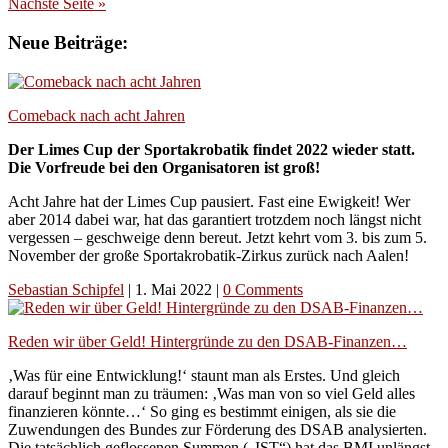
Nächste Seite »
Neue Beiträge:
Comeback nach acht Jahren
Der Limes Cup der Sportakrobatik findet 2022 wieder statt.
Die Vorfreude bei den Organisatoren ist groß!
Acht Jahre hat der Limes Cup pausiert. Fast eine Ewigkeit! Wer
aber 2014 dabei war, hat das garantiert trotzdem noch längst nicht
vergessen – geschweige denn bereut. Jetzt kehrt vom 3. bis zum 5.
November der große Sportakrobatik-Zirkus zurück nach Aalen!
Sebastian Schipfel
|
1. Mai 2022
|
0 Comments
Reden wir über Geld! Hintergründe zu den DSAB-Finanzen…
‚Was für eine Entwicklung!‘ staunt man als Erstes. Und gleich
darauf beginnt man zu träumen: ‚Was man von so viel Geld alles
finanzieren könnte…‘ So ging es bestimmt einigen, als sie die
Zuwendungen des Bundes zur Förderung des DSAB analysierten.
Die tatsächlich geflossenen Summen („IST“) hat das BMI unlängst